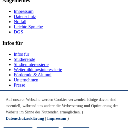
Allgemeines
Impressum
Datenschutz
Notfall
Leichte Sprache
DGS
Infos für
Infos für
Studierende
Studieninteressierte
Weiterbildungsinteressierte
Fördernde & Alumni
Unternehmen
Presse
Social Media
Auf unserer Webseite werden Cookies verwendet. Einige davon sind
essentiell, während uns andere die Verbesserung und Optimierung der
Youtube
Instagram
Website im Sinne der Nutzenden ermöglichen. (
LinkedIn
Datenschutzerklärung
|
Impressum
)
Mastodon