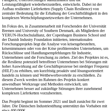
Leistungsfähigkeit wiederherzustellen, entwickeln. Dabei ist der
Aufbau resilienter Lieferketten (Supply Chain Resilience) von
zentraler Bedeutung für die Erhaltung der Geschäftsfähigkeit in den
komplexen Wertschöpfungsnetzwerken der Unternehmen.
Im Fokus des, in Zusammenarbeit mit Forschenden der Universität
Bremen und University of Southern Denmark, als Mitgliedern der
YERUN-Hochschulallianz, der Copenhagen Business School und
der Danish Industry Foundation initiierten, internationalen
Forschungsprojekts liegt die Analyse von krisengebeutelten,
krisenimmunen oder von der Krise profitierenden Unternehmen, um
Rückschlüsse und Handlungsempfehlungen für Industrie,
Unternehmen und die Forschung zu ziehen. Ziel des Projektes ist es,
die Resilienz potenziell betroffener Unternehmen bei Störungen mit
hoher Auswirkung auf die Geschäftsprozesse bei niedriger Frequenz
(HILF) zu erhöhen, um kurzfristig proaktiv und lösungsorientiert
handeln zu können und Wettbewerbsvorteile zu erschließen. Zu
diesem Zweck werden im Rahmen des Projekts konkret
anwendbare Werkzeuge und Methoden entwickelt, um
Unternehmen besser auf zukünftige Störungen ihrer zunehmend
komplexen Lieferketten vorzubereiten.
Das Projekt beginnt im Sommer 2021 und läuft zunächst für zwei
Jahre. Die Dänischen Industriestiftung unterstützt das Vorhaben mit
etwa 400.000€.