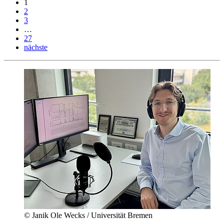
1
2
3
…
27
nächste
© Janik Ole Wecks / Universität Bremen