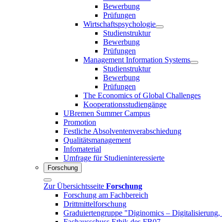
Bewerbung
Prüfungen
Wirtschaftspsychologie
Studienstruktur
Bewerbung
Prüfungen
Management Information Systems
Studienstruktur
Bewerbung
Prüfungen
The Economics of Global Challenges
Kooperationsstudiengänge
UBremen Summer Campus
Promotion
Festliche Absolventenverabschiedung
Qualitätsmanagement
Infomaterial
Umfrage für Studieninteressierte
Forschung
Zur Übersichtsseite
Forschung
Forschung am Fachbereich
Drittmittelforschung
Graduiertengruppe "Diginomics – Digitalisierung, 
Fachausschuss Ethik des FB07