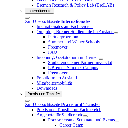
Bremen Research & Policy Lab (BreLAB)
Internationales
Zur Übersichtsseite
Internationales
Internationales am Fachbereich
Outgoing: Bremer Studierende im Ausland
Partnerprogramm
Summer und Winter Schools
Freemover
FAQ
Incoming: Gaststudium in Bremen
Studierende einer Partneruniversität
UBremen Summer Campus
Freemover
Praktikum im Ausland
Mitarbeitermobilität
Downloads
Praxis und Transfer
Zur Übersichtsseite
Praxis und Transfer
Praxis und Transfer am Fachbereich
Angebote für Studierende
Praxisrelevante Seminare und Events
Career Camp