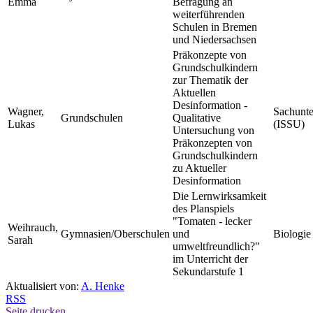
Emma
Befragung an
weiterführenden
Schulen in Bremen
und Niedersachsen
Präkonzepte von
Grundschulkindern
zur Thematik der
Aktuellen
Desinformation -
Wagner,
Sachunte
Grundschulen
Qualitative
Lukas
(ISSU)
Untersuchung von
Präkonzepten von
Grundschulkindern
zu Aktueller
Desinformation
Die Lernwirksamkeit
des Planspiels
"Tomaten - lecker
Weihrauch,
Gymnasien/Oberschulen
und
Biologie
Sarah
umweltfreundlich?"
im Unterricht der
Sekundarstufe 1
Aktualisiert von:
A. Henke
RSS
Seite drucken