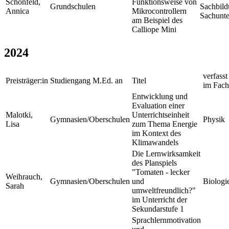
Schönfeld,
Funktionsweise von
Grundschulen
Sachbild
Annica
Mikrocontrollern
Sachunte
am Beispiel des
Calliope Mini
2024
verfasst
Preisträger:in
Studiengang M.Ed. an
Titel
im Fach
Entwicklung und
Evaluation einer
Malotki,
Unterrichtseinheit
Gymnasien/Oberschulen
Physik
Lisa
zum Thema Energie
im Kontext des
Klimawandels
Die Lernwirksamkeit
des Planspiels
"Tomaten - lecker
Weihrauch,
Gymnasien/Oberschulen
und
Biologi
Sarah
umweltfreundlich?"
im Unterricht der
Sekundarstufe 1
Sprachlernmotivation