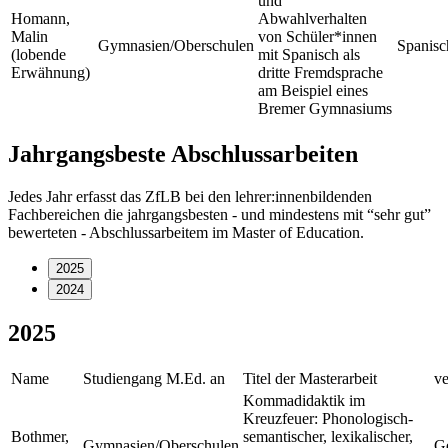
und
Homann,
Abwahlverhalten
Malin
von Schüler*innen
Gymnasien/Oberschulen
Spanisc
(lobende
mit Spanisch als
Erwähnung)
dritte Fremdsprache
am Beispiel eines
Bremer Gymnasiums
Jahrgangsbeste Abschlussarbeiten
Jedes Jahr erfasst das ZfLB bei den lehrer:innenbildenden
Fachbereichen die jahrgangsbesten - und mindestens mit “sehr gut”
bewerteten - Abschlussarbeitem im Master of Education.
2025
2024
2025
Name
Studiengang M.Ed. an
Titel der Masterarbeit
ve
Kommadidaktik im
Kreuzfeuer: Phonologisch-
Bothmer,
semantischer, lexikalischer,
Gymnasien/Oberschulen
Ge