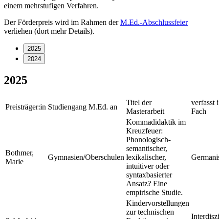
einem mehrstufigen Verfahren.
Der Förderpreis wird im Rahmen der
M.Ed.-Abschlussfeier
verliehen (dort mehr Details).
2025
2024
2025
Titel der
verfasst 
Preisträger:in
Studiengang M.Ed. an
Masterarbeit
Fach
Kommadidaktik im
Kreuzfeuer:
Phonologisch-
semantischer,
Bothmer,
Gymnasien/Oberschulen
lexikalischer,
Germanis
Marie
intuitiver oder
syntaxbasierter
Ansatz? Eine
empirische Studie.
Kindervorstellungen
zur technischen
Interdiszi