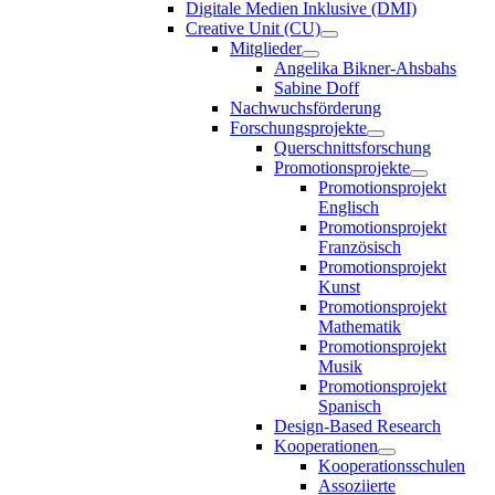
Digitale Medien Inklusive (DMI)
Creative Unit (CU)
Mitglieder
Angelika Bikner-Ahsbahs
Sabine Doff
Nachwuchsförderung
Forschungsprojekte
Querschnittsforschung
Promotionsprojekte
Promotionsprojekt
Englisch
Promotionsprojekt
Französisch
Promotionsprojekt
Kunst
Promotionsprojekt
Mathematik
Promotionsprojekt
Musik
Promotionsprojekt
Spanisch
Design-Based Research
Kooperationen
Kooperationsschulen
Assoziierte