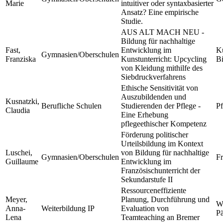
Marie
intuitiver oder syntaxbasierter
Ansatz? Eine empirische
Studie.
AUS ALT MACH NEU -
Bildung für nachhaltige
Fast,
Entwicklung im
Ku
Gymnasien/Oberschulen
Franziska
Kunstunterricht: Upcycling
B
von Kleidung mithilfe des
Siebdruckverfahrens
Ethische Sensitivität von
Auszubildenden und
Kusnatzki,
Berufliche Schulen
Studierenden der Pflege -
Pf
Claudia
Eine Erhebung
pflegeethischer Kompetenz
Förderung politischer
Urteilsbildung im Kontext
Luschei,
von Bildung für nachhaltige
Gymnasien/Oberschulen
Fr
Guillaume
Entwicklung im
Französischunterricht der
Sekundarstufe II
Ressourceneffiziente
Meyer,
Planung, Durchführung und
We
Anna-
Weiterbildung IP
Evaluation von
P
Lena
Teamteaching an Bremer