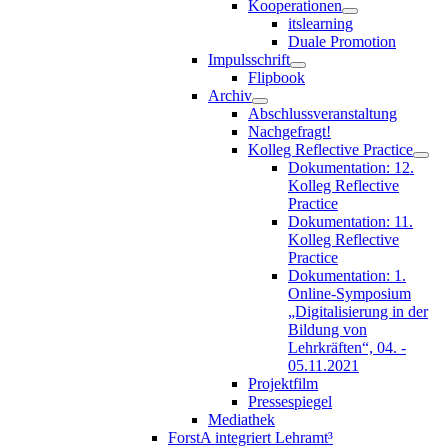
Kooperationen
itslearning
Duale Promotion
Impulsschrift
Flipbook
Archiv
Abschlussveranstaltung
Nachgefragt!
Kolleg Reflective Practice
Dokumentation: 12.
Kolleg Reflective
Practice
Dokumentation: 11.
Kolleg Reflective
Practice
Dokumentation: 1.
Online-Symposium
„Digitalisierung in der
Bildung von
Lehrkräften“, 04. -
05.11.2021
Projektfilm
Pressespiegel
Mediathek
ForstA integriert Lehramt³