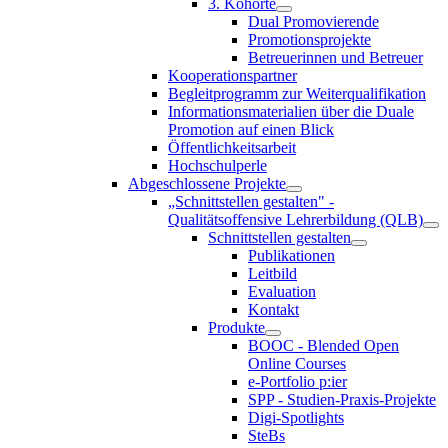
3. Kohorte
Dual Promovierende
Promotionsprojekte
Betreuerinnen und Betreuer
Kooperationspartner
Begleitprogramm zur Weiterqualifikation
Informationsmaterialien über die Duale
Promotion auf einen Blick
Öffentlichkeitsarbeit
Hochschulperle
Abgeschlossene Projekte
„Schnittstellen gestalten" -
Qualitätsoffensive Lehrerbildung (QLB)
Schnittstellen gestalten
Publikationen
Leitbild
Evaluation
Kontakt
Produkte
BOOC - Blended Open
Online Courses
e-Portfolio p:ier
SPP - Studien-Praxis-Projekte
Digi-Spotlights
SteBs