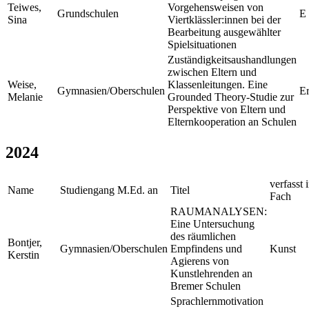
Teiwes,
Vorgehensweisen von
Grundschulen
E 
Sina
Viertklässler:innen bei der
Bearbeitung ausgewählter
Spielsituationen
Zuständigkeitsaushandlungen
zwischen Eltern und
Weise,
Klassenleitungen. Eine
Gymnasien/Oberschulen
Er
Melanie
Grounded Theory-Studie zur
Perspektive von Eltern und
Elternkooperation an Schulen
2024
verfasst 
Name
Studiengang M.Ed. an
Titel
Fach
RAUMANALYSEN:
Eine Untersuchung
des räumlichen
Bontjer,
Gymnasien/Oberschulen
Empfindens und
Kunst
Kerstin
Agierens von
Kunstlehrenden an
Bremer Schulen
Sprachlernmotivation