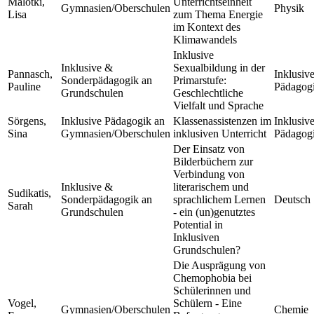
Malotki,
Unterrichtseinheit
Gymnasien/Oberschulen
Physik
Lisa
zum Thema Energie
im Kontext des
Klimawandels
Inklusive
Inklusive &
Sexualbildung in der
Pannasch,
Inklusiv
Sonderpädagogik an
Primarstufe:
Pauline
Pädagog
Grundschulen
Geschlechtliche
Vielfalt und Sprache
Sörgens,
Inklusive Pädagogik an
Klassenassistenzen im
Inklusiv
Sina
Gymnasien/Oberschulen
inklusiven Unterricht
Pädagog
Der Einsatz von
Bilderbüchern zur
Verbindung von
Inklusive &
literarischem und
Sudikatis,
Sonderpädagogik an
sprachlichem Lernen
Deutsch
Sarah
Grundschulen
- ein (un)genutztes
Potential in
Inklusiven
Grundschulen?
Die Ausprägung von
Chemophobia bei
Schülerinnen und
Vogel,
Schülern - Eine
Gymnasien/Oberschulen
Chemie