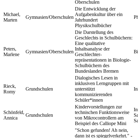
Oberschulen
Die Entwicklung der
Michael,
Aufgabenkultur über ein
Gymnasien/Oberschulen
P
Marten
Jahrhundert
Physikschulbücher
Die Darstellung des
Geschlechts in Schulbüchern:
Eine qualitative
Peters,
Inhaltsanalyse der
Gymnasien/Oberschulen
Bi
Marlene
Geschlechter-
repräsentationen in Biologie-
Schulbüchern des
Bundeslandes Bremen
Dialogisches Lesen in
inklusiven Lerngruppen mit
Rieck,
Grundschulen
unterstützt
In
Romy
kommunizierenden
Schüler*innen
Kindervorstellungen zur
In
Schönfeld,
technischen Funktionsweise
Grundschulen
Sa
Annica
von Mikrocontrollern am
Sa
Beispiel des Calliope Mini
"Schon gefunden! Ah nein,
dann ist es spiegelverkehrt." -