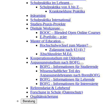
Schulpraktika im Lehramt
Schulpraktika von A bis Z
Krankmeldung Praktika
itslearning
Schulpraktika International
Studien-Praxis-Projekte
Digitale Werkzeuge
BOOC – Blended Open Online Courses
E-Portfolio – p:ier
Master of Education
Hochschulwechsel zum Master?
Zulassung nach §3 (4) ?
Abschlussfeier M.Ed.
Kooperationsstudium mit Oldenburg
Anpassungsstudium nach BQFG
BQFG - Informationen für Studierende
Wissenschaftlicher Teil des
Anpassungslehrgangs nach BremBQFG
BQFG - Informationen für Lehrende
BQFG - Informationen für Interessierte
Referendariat & Lehrberuf
Forschung in Schule (Datenschutz)
Qualitätssicherung
Beratung