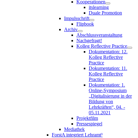
Kooperationen
itslearning
Duale Promotion
Impulsschrift
Flipbook
Archiv
Abschlussveranstaltung
Nachgefragt!
Kolleg Reflective Practice
Dokumentation: 12.
Kolleg Reflective
Practice
Dokumentation: 11.
Kolleg Reflective
Practice
Dokumentation: 1.
Online-Symposium
„Digitalisierung in der
Bildung von
Lehrkräften“, 04. -
05.11.2021
Projektfilm
Pressespiegel
Mediathek
ForstA integriert Lehramt³