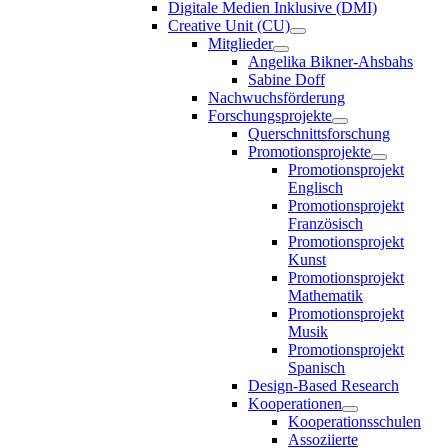
Digitale Medien Inklusive (DMI)
Creative Unit (CU)
Mitglieder
Angelika Bikner-Ahsbahs
Sabine Doff
Nachwuchsförderung
Forschungsprojekte
Querschnittsforschung
Promotionsprojekte
Promotionsprojekt
Englisch
Promotionsprojekt
Französisch
Promotionsprojekt
Kunst
Promotionsprojekt
Mathematik
Promotionsprojekt
Musik
Promotionsprojekt
Spanisch
Design-Based Research
Kooperationen
Kooperationsschulen
Assoziierte