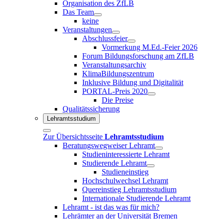
Organisation des ZfLB
Das Team
keine
Veranstaltungen
Abschlussfeier
Vormerkung M.Ed.-Feier 2026
Forum Bildungsforschung am ZfLB
Veranstaltungsarchiv
KlimaBildungszentrum
Inklusive Bildung und Digitalität
PORTAL-Preis 2020
Die Preise
Qualitätssicherung
Lehramtsstudium
Zur Übersichtsseite
Lehramtsstudium
Beratungswegweiser Lehramt
Studieninteressierte Lehramt
Studierende Lehramt
Studieneinstieg
Hochschulwechsel Lehramt
Quereinstieg Lehramtsstudium
Internationale Studierende Lehramt
Lehramt - ist das was für mich?
Lehrämter an der Universität Bremen