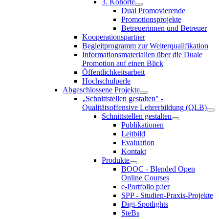
3. Kohorte
Dual Promovierende
Promotionsprojekte
Betreuerinnen und Betreuer
Kooperationspartner
Begleitprogramm zur Weiterqualifikation
Informationsmaterialien über die Duale
Promotion auf einen Blick
Öffentlichkeitsarbeit
Hochschulperle
Abgeschlossene Projekte
„Schnittstellen gestalten" -
Qualitätsoffensive Lehrerbildung (QLB)
Schnittstellen gestalten
Publikationen
Leitbild
Evaluation
Kontakt
Produkte
BOOC - Blended Open
Online Courses
e-Portfolio p:ier
SPP - Studien-Praxis-Projekte
Digi-Spotlights
SteBs