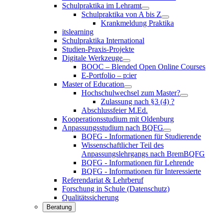
Schulpraktika im Lehramt
Schulpraktika von A bis Z
Krankmeldung Praktika
itslearning
Schulpraktika International
Studien-Praxis-Projekte
Digitale Werkzeuge
BOOC – Blended Open Online Courses
E-Portfolio – p:ier
Master of Education
Hochschulwechsel zum Master?
Zulassung nach §3 (4) ?
Abschlussfeier M.Ed.
Kooperationsstudium mit Oldenburg
Anpassungsstudium nach BQFG
BQFG - Informationen für Studierende
Wissenschaftlicher Teil des
Anpassungslehrgangs nach BremBQFG
BQFG - Informationen für Lehrende
BQFG - Informationen für Interessierte
Referendariat & Lehrberuf
Forschung in Schule (Datenschutz)
Qualitätssicherung
Beratung