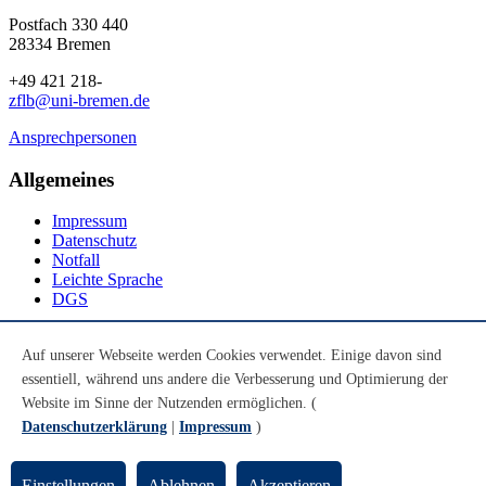
Postfach 330 440
28334 Bremen
+49 421 218-
zflb@uni-bremen.de
Ansprechpersonen
Allgemeines
Impressum
Datenschutz
Notfall
Leichte Sprache
DGS
Social Media
Auf unserer Webseite werden Cookies verwendet. Einige davon sind
essentiell, während uns andere die Verbesserung und Optimierung der
Youtube
Instagram
Website im Sinne der Nutzenden ermöglichen. (
LinkedIn
Datenschutzerklärung
|
Impressum
)
Mastodon
© Universität Bremen 2026
Einstellungen
Ablehnen
Akzeptieren