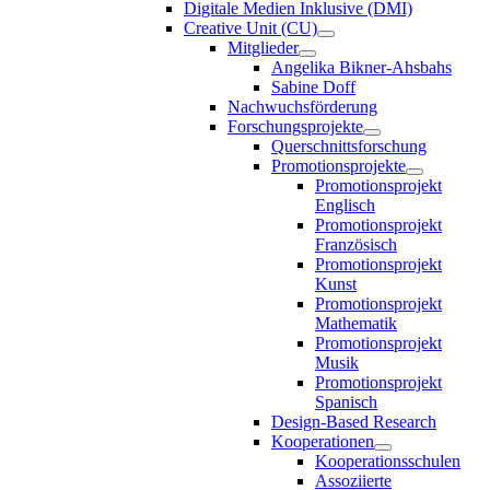
Digitale Medien Inklusive (DMI)
Creative Unit (CU)
Mitglieder
Angelika Bikner-Ahsbahs
Sabine Doff
Nachwuchsförderung
Forschungsprojekte
Querschnittsforschung
Promotionsprojekte
Promotionsprojekt
Englisch
Promotionsprojekt
Französisch
Promotionsprojekt
Kunst
Promotionsprojekt
Mathematik
Promotionsprojekt
Musik
Promotionsprojekt
Spanisch
Design-Based Research
Kooperationen
Kooperationsschulen
Assoziierte