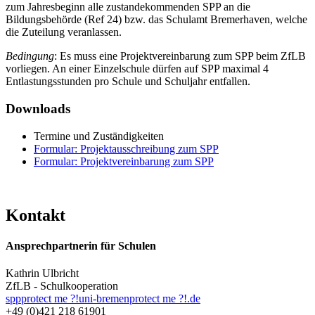
zum Jahresbeginn alle zustandekommenden SPP an die
Bildungsbehörde (Ref 24) bzw. das Schulamt Bremerhaven, welche
die Zuteilung veranlassen.
Bedingung
: Es muss eine Projektvereinbarung zum SPP beim ZfLB
vorliegen. An einer Einzelschule dürfen auf SPP maximal 4
Entlastungsstunden pro Schule und Schuljahr entfallen.
Downloads
Termine und Zuständigkeiten
Formular: Projektausschreibung zum SPP
Formular: Projektvereinbarung zum SPP
Kontakt
Ansprechpartnerin für Schulen
Kathrin Ulbricht
ZfLB - Schulkooperation
spp
protect me ?!
uni-bremen
protect me ?!
.de
+49 (0)421 218 61901