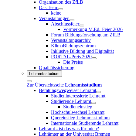
Organisation des ZfLB
Das Team
keine
Veranstaltungen
Abschlussfeier
Vormerkung M.Ed.-Feier 2026
Forum Bildungsforschung am ZfLB
Veranstaltungsarchiv
KlimaBildungszentrum
Inklusive Bildung und Digitalität
PORTAL-Preis 2020
Die Preise
Qualitätssicherung
Lehramtsstudium
Zur Übersichtsseite
Lehramtsstudium
Beratungswegweiser Lehramt
Studieninteressierte Lehramt
Studierende Lehramt
Studieneinstieg
Hochschulwechsel Lehramt
Quereinstieg Lehramtsstudium
Internationale Studierende Lehramt
Lehramt - ist das was für mich?
Lehrämter an der Universität Bremen