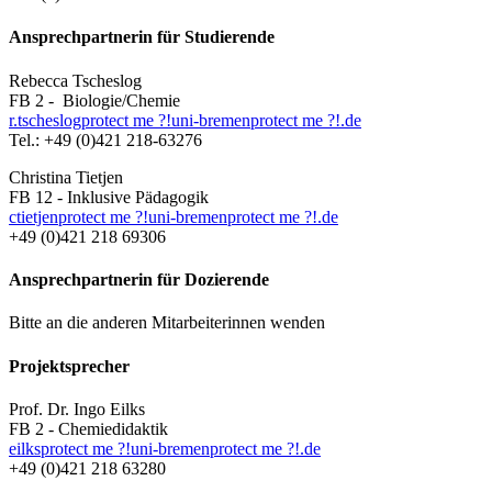
Ansprechpartnerin für Studierende
Rebecca Tscheslog
FB 2 -
Biologie/Chemie
r.tscheslog
protect me ?!
uni-bremen
protect me ?!
.de
Tel.: +49 (0)421 218-63276
Christina Tietjen
FB 12 - Inklusive Pädagogik
ctietjen
protect me ?!
uni-bremen
protect me ?!
.de
+49 (0)421 218 69306
Ansprechpartnerin für Dozierende
Bitte an die anderen Mitarbeiterinnen wenden
Projektsprecher
Prof. Dr. Ingo Eilks
FB 2 - Chemiedidaktik
eilks
protect me ?!
uni-bremen
protect me ?!
.de
+49 (0)421 218 63280