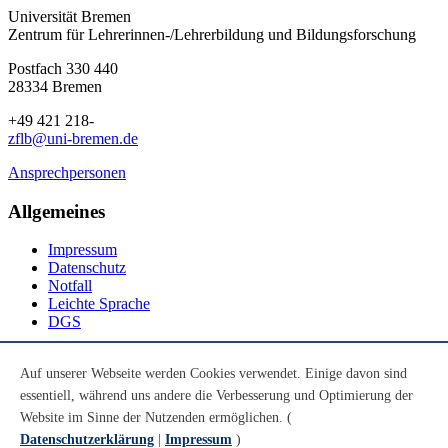
Universität Bremen
Zentrum für Lehrerinnen-/Lehrerbildung und Bildungsforschung
Postfach 330 440
28334 Bremen
+49 421 218-
zflb@uni-bremen.de
Ansprechpersonen
Allgemeines
Impressum
Datenschutz
Notfall
Leichte Sprache
DGS
Social Media
Auf unserer Webseite werden Cookies verwendet. Einige davon sind
essentiell, während uns andere die Verbesserung und Optimierung der
Youtube
Instagram
Website im Sinne der Nutzenden ermöglichen. (
LinkedIn
Datenschutzerklärung
|
Impressum
)