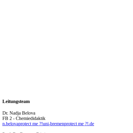
Leitungsteam
Dr. Nadja Belova
FB 2 - Chemiedidaktik
n.belova
protect me ?!
uni-bremen
protect me ?!
.de