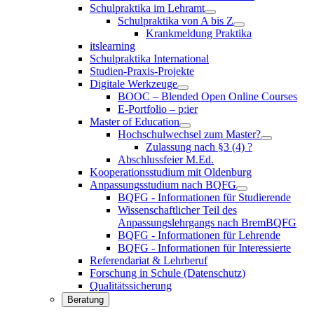
Schulpraktika im Lehramt
Schulpraktika von A bis Z
Krankmeldung Praktika
itslearning
Schulpraktika International
Studien-Praxis-Projekte
Digitale Werkzeuge
BOOC – Blended Open Online Courses
E-Portfolio – p:ier
Master of Education
Hochschulwechsel zum Master?
Zulassung nach §3 (4) ?
Abschlussfeier M.Ed.
Kooperationsstudium mit Oldenburg
Anpassungsstudium nach BQFG
BQFG - Informationen für Studierende
Wissenschaftlicher Teil des
Anpassungslehrgangs nach BremBQFG
BQFG - Informationen für Lehrende
BQFG - Informationen für Interessierte
Referendariat & Lehrberuf
Forschung in Schule (Datenschutz)
Qualitätssicherung
Beratung