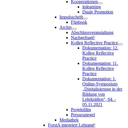
Kooperationen
itslearning
Duale Promotion
Impulsschrift
Flipbook
Archiv
Abschlussveranstaltung
Nachgefragt!
Kolleg Reflective Practice
Dokumentation: 12.
Kolleg Reflective
Practice
Dokumentation: 11.
Kolleg Reflective
Practice
Dokumentation: 1.
Online-Symposium
„Digitalisierung in der
Bildung von
Lehrkräften“, 04. -
05.11.2021
Projektfilm
Pressespiegel
Mediathek
ForstA integriert Lehramt³