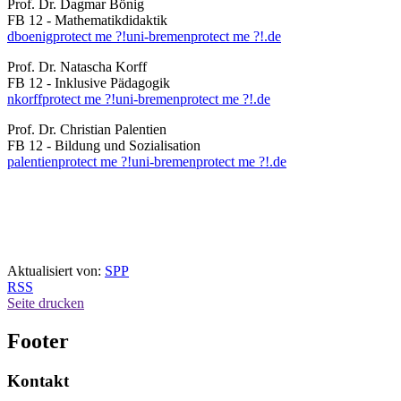
Prof. Dr. Dagmar Bönig
FB 12 - Mathematikdidaktik
dboenig
protect me ?!
uni-bremen
protect me ?!
.de
Prof. Dr. Natascha Korff
FB 12 - Inklusive Pädagogik
nkorff
protect me ?!
uni-bremen
protect me ?!
.de
Prof. Dr. Christian Palentien
FB 12 - Bildung und Sozialisation
palentien
protect me ?!
uni-bremen
protect me ?!
.de
Aktualisiert von:
SPP
RSS
Seite drucken
Footer
Kontakt