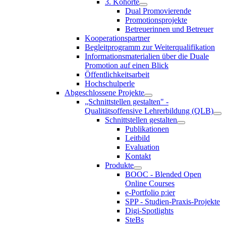
3. Kohorte
Dual Promovierende
Promotionsprojekte
Betreuerinnen und Betreuer
Kooperationspartner
Begleitprogramm zur Weiterqualifikation
Informationsmaterialien über die Duale
Promotion auf einen Blick
Öffentlichkeitsarbeit
Hochschulperle
Abgeschlossene Projekte
„Schnittstellen gestalten" -
Qualitätsoffensive Lehrerbildung (QLB)
Schnittstellen gestalten
Publikationen
Leitbild
Evaluation
Kontakt
Produkte
BOOC - Blended Open
Online Courses
e-Portfolio p:ier
SPP - Studien-Praxis-Projekte
Digi-Spotlights
SteBs