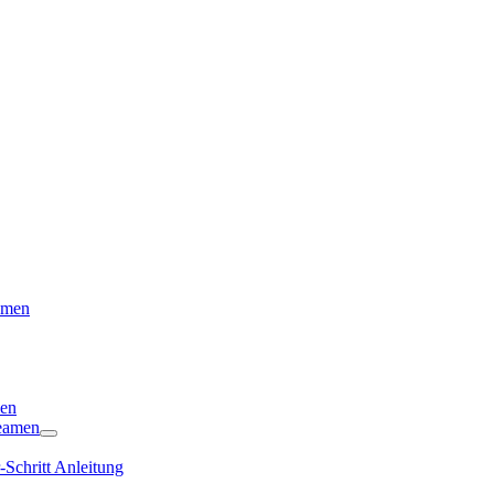
remen
len
reamen
r-Schritt Anleitung