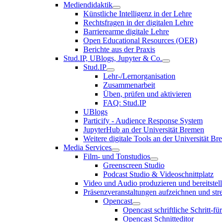
Mediendidaktik
Künstliche Intelligenz in der Lehre
Rechtsfragen in der digitalen Lehre
Barrierearme digitale Lehre
Open Educational Resources (OER)
Berichte aus der Praxis
Stud.IP, UBlogs, Jupyter & Co.
Stud.IP
Lehr-/Lernorganisation
Zusammenarbeit
Üben, prüfen und aktivieren
FAQ: Stud.IP
UBlogs
Particify - Audience Response System
JupyterHub an der Universität Bremen
Weitere digitale Tools an der Universität B
Media Services
Film- und Tonstudios
Greenscreen Studio
Podcast Studio & Videoschnittplatz
Video und Audio produzieren und bereitstel
Präsenzveranstaltungen aufzeichnen und st
Opencast
Opencast schriftliche Schritt-fü
Opencast Schnitteditor