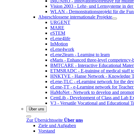
IMUNHO - Innovationsoffensive für multim
Vision 2003 - Lehr- und Lernsysteme in der 
WLAN - Demonstrationsprojekt für die Fun
Abgeschlossene internationale Projekte
URGENT
MARE
eSTEM
eLene4life
InMotion
eLene4work
eLene2learn - Learning to learn
eMaris - Enhanced three-level competency-b
BMTCARE - Interactive Educational Materia
ETMSRADC - E-training of medical staff to r
HNKTVE - Hanse Network - Knowledge Tran
eLene-TLC - eLearning network for the dev
eLene-TT - e-Learning network for Teacher
HaMoNet - Network to develop and promote m
CemLib - Development of Class and Lab Exp
V3 - Versatile Vocational and Educational T
Über uns
Zur Übersichtsseite
Über uns
Ziele und Aufgaben
Vorstand