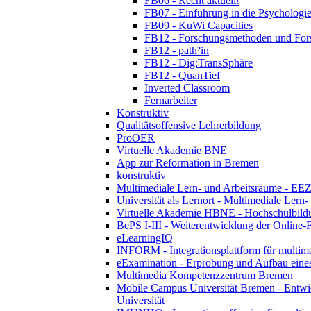
FB06 - Recht aktuell!
FB07 - Einführung in die Psychologie
FB09 - KuWi Capacities
FB12 - Forschungsmethoden und For
FB12 - path²in
FB12 - Dig:TransSphäre
FB12 - QuanTief
Inverted Classroom
Fernarbeiter
Konstruktiv
Qualitätsoffensive Lehrerbildung
ProOER
Virtuelle Akademie BNE
App zur Reformation in Bremen
konstruktiv
Multimediale Lern- und Arbeitsräume - EEZ
Universität als Lernort - Multimediale Lern
Virtuelle Akademie HBNE - Hochschulbildu
BePS I-III - Weiterentwicklung der Online-
eLearningIQ
INFORM - Integrationsplattform für multim
eExamination - Erprobung und Aufbau eines
Multimedia Kompetenzzentrum Bremen
Mobile Campus Universität Bremen - Entwic
Universität