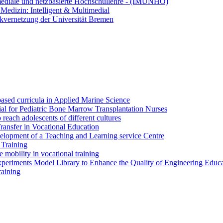
ediale und netzbasierte Hochschullehre - (IMUNHO)
Medizin: Intelligent & Multimedial
kvernetzung der Universität Bremen
ased curricula in Applied Marine Science
l for Pediatric Bone Marrow Transplantation Nurses
each adolescents of different cultures
sfer in Vocational Education
elopment of a Teaching and Learning service Centre
 Training
obility in vocational training
eriments Model Library to Enhance the Quality of Engineering Educa
raining