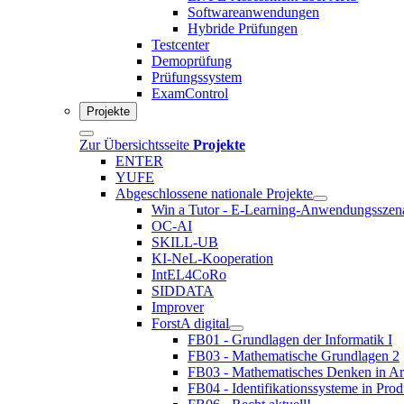
Softwareanwendungen
Hybride Prüfungen
Testcenter
Demoprüfung
Prüfungssystem
ExamControl
Projekte
Zur Übersichtsseite
Projekte
ENTER
YUFE
Abgeschlossene nationale Projekte
Win a Tutor - E-Learning-Anwendungsszen
OC-AI
SKILL-UB
KI-NeL-Kooperation
IntEL4CoRo
SIDDATA
Improver
ForstA digital
FB01 - Grundlagen der Informatik I
FB03 - Mathematische Grundlagen 2
FB03 - Mathematisches Denken in Ar
FB04 - Identifikationssysteme in Prod