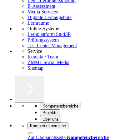
Lehr-/Lernunterstützung
E-Assessment
Media Services
Digitale Lernangebote
Lernräume
Online-Systeme
Lernplattform Stud.IP
Prüfungssystem
Test Center Management
Service
Kontakt / Team
ZMML Social Media
Sitemap
Kompetenzbereiche
Projekte
Über uns
Kompetenzbereiche
Zur Übersichtsseite
Kompetenzbereiche