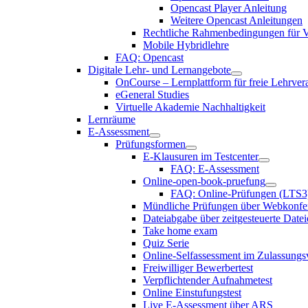
Opencast Player Anleitung
Weitere Opencast Anleitungen
Rechtliche Rahmenbedingungen für V
Mobile Hybridlehre
FAQ: Opencast
Digitale Lehr- und Lernangebote
OnCourse – Lernplattform für freie Lehrver
eGeneral Studies
Virtuelle Akademie Nachhaltigkeit
Lernräume
E-Assessment
Prüfungsformen
E-Klausuren im Testcenter
FAQ: E-Assessment
Online-open-book-pruefung
FAQ: Online-Prüfungen (LTS3
Mündliche Prüfungen über Webkonfe
Dateiabgabe über zeitgesteuerte Date
Take home exam
Quiz Serie
Online-Selfassessment im Zulassungs
Freiwilliger Bewerbertest
Verpflichtender Aufnahmetest
Online Einstufungstest
Live E-Assessment über ARS