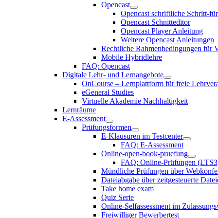
Opencast
Opencast schriftliche Schritt-fü
Opencast Schnitteditor
Opencast Player Anleitung
Weitere Opencast Anleitungen
Rechtliche Rahmenbedingungen für V
Mobile Hybridlehre
FAQ: Opencast
Digitale Lehr- und Lernangebote
OnCourse – Lernplattform für freie Lehrver
eGeneral Studies
Virtuelle Akademie Nachhaltigkeit
Lernräume
E-Assessment
Prüfungsformen
E-Klausuren im Testcenter
FAQ: E-Assessment
Online-open-book-pruefung
FAQ: Online-Prüfungen (LTS3
Mündliche Prüfungen über Webkonfe
Dateiabgabe über zeitgesteuerte Date
Take home exam
Quiz Serie
Online-Selfassessment im Zulassungs
Freiwilliger Bewerbertest