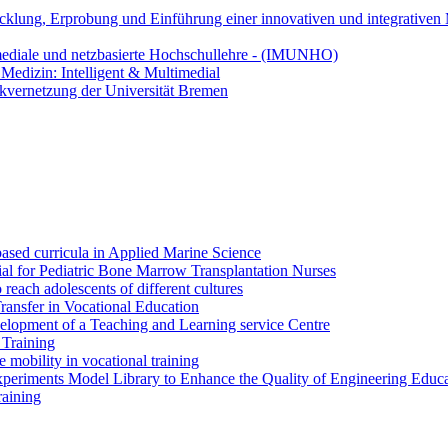
klung, Erprobung und Einführung einer innovativen und integrativen 
ediale und netzbasierte Hochschullehre - (IMUNHO)
Medizin: Intelligent & Multimedial
kvernetzung der Universität Bremen
ased curricula in Applied Marine Science
l for Pediatric Bone Marrow Transplantation Nurses
each adolescents of different cultures
sfer in Vocational Education
elopment of a Teaching and Learning service Centre
 Training
obility in vocational training
eriments Model Library to Enhance the Quality of Engineering Educa
raining