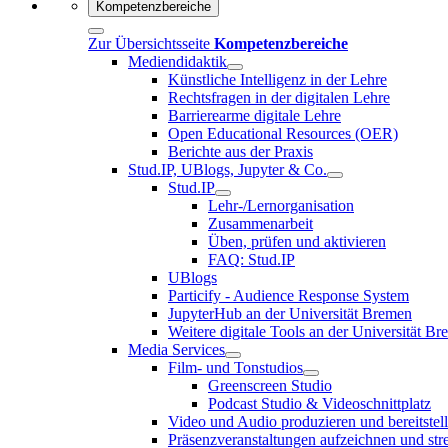
Kompetenzbereiche
Zur Übersichtsseite
Kompetenzbereiche
Mediendidaktik
Künstliche Intelligenz in der Lehre
Rechtsfragen in der digitalen Lehre
Barrierearme digitale Lehre
Open Educational Resources (OER)
Berichte aus der Praxis
Stud.IP, UBlogs, Jupyter & Co.
Stud.IP
Lehr-/Lernorganisation
Zusammenarbeit
Üben, prüfen und aktivieren
FAQ: Stud.IP
UBlogs
Particify - Audience Response System
JupyterHub an der Universität Bremen
Weitere digitale Tools an der Universität B
Media Services
Film- und Tonstudios
Greenscreen Studio
Podcast Studio & Videoschnittplatz
Video und Audio produzieren und bereitstel
Präsenzveranstaltungen aufzeichnen und st