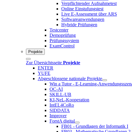
Verpflichtender Aufnahmetest
Online Einstufungstest
Live E-Assessment über ARS
Softwareanwendungen
Hybride Prüfungen
Testcenter
Demoprüfung
Prüfungssystem
ExamControl
Projekte
Zur Übersichtsseite
Projekte
ENTER
YUFE
Abgeschlossene nationale Projekte
Win a Tutor - E-Learning-Anwendungsszen
OC-AI
SKILL-UB
KI-NeL-Kooperation
IntEL4CoRo
SIDDATA
Improver
ForstA digital
FB01 - Grundlagen der Informatik I
FB03 - Mathematische Grundlagen 2