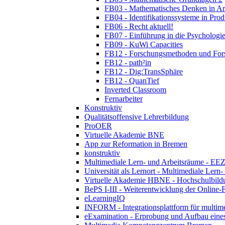
FB03 - Mathematisches Denken in Ar
FB04 - Identifikationssysteme in Prod
FB06 - Recht aktuell!
FB07 - Einführung in die Psychologie
FB09 - KuWi Capacities
FB12 - Forschungsmethoden und For
FB12 - path²in
FB12 - Dig:TransSphäre
FB12 - QuanTief
Inverted Classroom
Fernarbeiter
Konstruktiv
Qualitätsoffensive Lehrerbildung
ProOER
Virtuelle Akademie BNE
App zur Reformation in Bremen
konstruktiv
Multimediale Lern- und Arbeitsräume - EEZ
Universität als Lernort - Multimediale Lern
Virtuelle Akademie HBNE - Hochschulbildu
BePS I-III - Weiterentwicklung der Online-
eLearningIQ
INFORM - Integrationsplattform für multim
eExamination - Erprobung und Aufbau eines