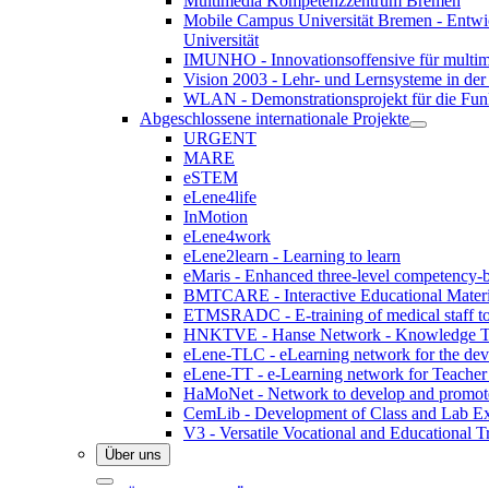
Multimedia Kompetenzzentrum Bremen
Mobile Campus Universität Bremen - Entwic
Universität
IMUNHO - Innovationsoffensive für multim
Vision 2003 - Lehr- und Lernsysteme in der 
WLAN - Demonstrationsprojekt für die Fun
Abgeschlossene internationale Projekte
URGENT
MARE
eSTEM
eLene4life
InMotion
eLene4work
eLene2learn - Learning to learn
eMaris - Enhanced three-level competency-b
BMTCARE - Interactive Educational Materia
ETMSRADC - E-training of medical staff to r
HNKTVE - Hanse Network - Knowledge Tran
eLene-TLC - eLearning network for the dev
eLene-TT - e-Learning network for Teacher
HaMoNet - Network to develop and promote m
CemLib - Development of Class and Lab Exp
V3 - Versatile Vocational and Educational T
Über uns