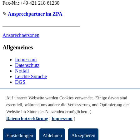
Fax-Nr.: +49 421 218 61230
✎
Ansprechpartner im ZPA
_______________________________
Ansprechpersonen
Allgemeines
Impressum
Datenschutz
Notfall
Leichte Sprache
DGS
Social Media
Auf unserer Webseite werden Cookies verwendet. Einige davon sind
essentiell, während uns andere die Verbesserung und Optimierung der
Youtube
Instagram
Website im Sinne der Nutzenden ermöglichen. (
LinkedIn
Datenschutzerklärung
|
Impressum
)
Mastodon
© Universität Bremen 2026
Einstellungen
Ablehnen
Akzeptieren
Zum Seitenende springen
Zum Seitenanfang springen