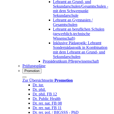
Lehramt an Grund- und
Sekundarschulen/Gesamtschulen -
mit dem Schwerpunkt
Sekundarschule
Lehramt an Gymnasien /
Gesamtschulen
Lehramt an beruflichen Schulen
(gewerblich-technische
Wissenschaft)
Inklusive Pädagogik: Lehramt
Sonderpädagogik in Kombination
mit dem Lehramt an Grund- und
Sekundarschulen
Propädeutikum Pflegewissenschaft
Prüfungspläne
Promotion
Zur Übersichtsseite
Promotion
Dr. iur.
Dr. phil.
Dr. phil. FB 12
Dr. Public Health
Dr. rer. nat. FB 08
Dr. rer. nat. FB 11
Dr. rer. pol. / BIGSSS - PhD