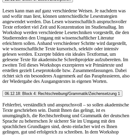
Lesen kann man auf ganz verschiedene Weisen. Je nachdem was
und wofür man liest, können unterschiedliche Lesestrategien
angewendet werden. Das Lesen wissenschaftlich anspruchs­voller
Texte erfordert viel Zeit und Konzentration im Studienalltag. Im
Workshop werden verschiedene Lesetechniken vorgestellt, die den
Studierenden den Umgang mit wissenschaft­licher Literatur
erleichtern sollen. Anhand verschiedener Schritte wird dargestellt,
wie wissen­schaftliche Texte kursorisch, selektiv oder intensiv
gelesen werden. Exzerpte bilden ein ideales Textformat, um
gelesene Texte für akademische Schreibprojekte aufzubereiten. Im
zweiten Teil dieses Workshops exzerpieren wir Primärtexte und
erstellen gezielt Leseprotokolle bzw. Zusammenfassungen. Dabei
richtet sich ein besonderes Augen­merk auf das Paraphrasieren, also
der Wiedergabe des Ausgangstextes in eigenen Worten.
06.12.18: Block 4: Rechtschreibung/Grammatik/Zeichensetzung 1
Fehlerfrei, verständlich und anspruchsvoll – so sollen akademische
Texte geschrieben sein. Damit Ihnen das gelingt, ist es
unumgänglich, die Rechtschreibung und Grammatik der deutschen
Sprache zu beherrschen Je sicherer Sie im Umgang mit den
sprachlichen Grundlagen sind, desto einfacher wird es Ihnen
gelingen, gut und erfolgreich zu schreiben. In dem Workshop