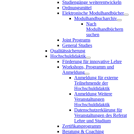
Studiengänge weiterentwickeln
Ordnungsmittel
Elektronische Modulhandbücher
Modulhandbucharchiv
Nach
Modulhandbüchern
suchen
Joint Programs
General Studies
Qualitätssicherung
Hochschuldidaktik
Förderung für innovative Lehre
Workshops, Programm und
Anmeldung
Anmeldung für externe
Teilnehmende der
Hochschuldidaktik
Anmeldung Weitere
Veranstaltungen
Hochschuldidaktik
Datenschutzerklärung für
Veranstaltungen des Referat
Lehre und Studium
Zertifikatsprogramm
Beratung & Coaching