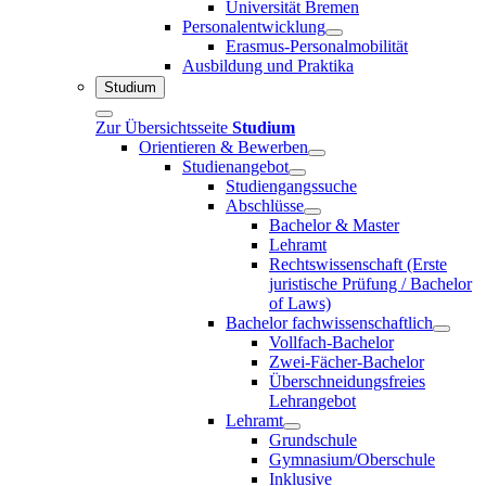
Universität Bremen
Personalentwicklung
Erasmus-Personalmobilität
Ausbildung und Praktika
Studium
Zur Übersichtsseite
Studium
Orientieren & Bewerben
Studienangebot
Studiengangssuche
Abschlüsse
Bachelor & Master
Lehramt
Rechtswissenschaft (Erste
juristische Prüfung / Bachelor
of Laws)
Bachelor fachwissenschaftlich
Vollfach-Bachelor
Zwei-Fächer-Bachelor
Überschneidungsfreies
Lehrangebot
Lehramt
Grundschule
Gymnasium/Oberschule
Inklusive