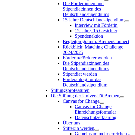
Die Förder:innen und
Stipendiat:innen des
Deutschlandstipendiums
15 Jahre Deutschlandstipendium
Interview mit Förderin
15 Jahre, 15 Gesichter
Spendenaktion
Begleitprogramm: BremenConnect
Rückblick: Matching Challenge
2024/2025
Förderin/Förderer werden
Die Stipendiat:innen des
Deutschlandstipendiums
Stipendiat werden
Förderantrag für das
Deutschlandstipendium
Stiftungsprofessuren
Die Stiftung der Universität Bremen
Canvas for Change
Canvas for Change
Einreichungsformular
Datenschutzerklärung
Über uns
Stifter:in werden
Gemeinsam mehr erreichen -