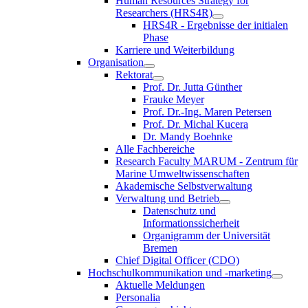
Human Resources Strategy for
Researchers (HRS4R)
HRS4R - Ergebnisse der initialen
Phase
Karriere und Weiterbildung
Organisation
Rektorat
Prof. Dr. Jutta Günther
Frauke Meyer
Prof. Dr.-Ing. Maren Petersen
Prof. Dr. Michal Kucera
Dr. Mandy Boehnke
Alle Fachbereiche
Research Faculty MARUM - Zentrum für
Marine Umweltwissenschaften
Akademische Selbstverwaltung
Verwaltung und Betrieb
Datenschutz und
Informationssicherheit
Organigramm der Universität
Bremen
Chief Digital Officer (CDO)
Hochschulkommunikation und -marketing
Aktuelle Meldungen
Personalia