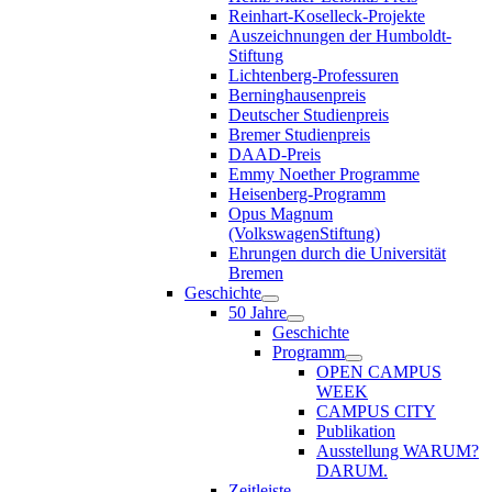
Reinhart-Koselleck-Projekte
Auszeichnungen der Humboldt-
Stiftung
Lichtenberg-Professuren
Berninghausenpreis
Deutscher Studienpreis
Bremer Studienpreis
DAAD-Preis
Emmy Noether Programme
Heisenberg-Programm
Opus Magnum
(VolkswagenStiftung)
Ehrungen durch die Universität
Bremen
Geschichte
50 Jahre
Geschichte
Programm
OPEN CAMPUS
WEEK
CAMPUS CITY
Publikation
Ausstellung WARUM?
DARUM.
Zeitleiste