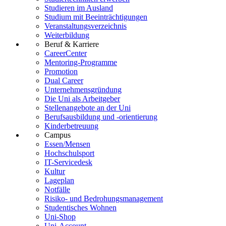
Studieren im Ausland
Studium mit Beeinträchtigungen
Veranstaltungsverzeichnis
Weiterbildung
Beruf & Karriere
CareerCenter
Mentoring-Programme
Promotion
Dual Career
Unternehmensgründung
Die Uni als Arbeitgeber
Stellenangebote an der Uni
Berufsausbildung und -orientierung
Kinderbetreuung
Campus
Essen/Mensen
Hochschulsport
IT-Servicedesk
Kultur
Lageplan
Notfälle
Risiko- und Bedrohungsmanagement
Studentisches Wohnen
Uni-Shop
Uni-Account