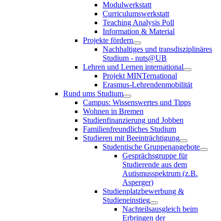
Modulwerkstatt
Curriculumswerkstatt
Teaching Analysis Poll
Information & Material
Projekte fördern
Nachhaltiges und transdisziplinäres
Studium - nuts@UB
Lehren und Lernen international
Projekt MINTernational
Erasmus-Lehrendenmobilität
Rund ums Studium
Campus: Wissenswertes und Tipps
Wohnen in Bremen
Studienfinanzierung und Jobben
Familienfreundliches Studium
Studieren mit Beeinträchtigung
Studentische Gruppenangebote
Gesprächsgruppe für
Studierende aus dem
Autismusspektrum (z.B.
Asperger)
Studienplatzbewerbung &
Studieneinstieg
Nachteilsausgleich beim
Erbringen der