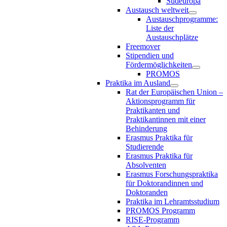
Südeuropa
Austausch weltweit
Austauschprogramme:
Liste der
Austauschplätze
Freemover
Stipendien und
Fördermöglichkeiten
PROMOS
Praktika im Ausland
Rat der Europäischen Union –
Aktionsprogramm für
Praktikanten und
Praktikantinnen mit einer
Behinderung
Erasmus Praktika für
Studierende
Erasmus Praktika für
Absolventen
Erasmus Forschungspraktika
für Doktorandinnen und
Doktoranden
Praktika im Lehramtsstudium
PROMOS Programm
RISE-Programm