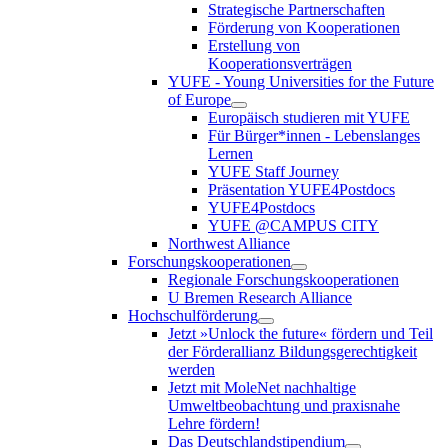
Strategische Partnerschaften
Förderung von Kooperationen
Erstellung von
Kooperationsverträgen
YUFE - Young Universities for the Future
of Europe
Europäisch studieren mit YUFE
Für Bürger*innen - Lebenslanges
Lernen
YUFE Staff Journey
Präsentation YUFE4Postdocs
YUFE4Postdocs
YUFE @CAMPUS CITY
Northwest Alliance
Forschungskooperationen
Regionale Forschungskooperationen
U Bremen Research Alliance
Hochschulförderung
Jetzt »Unlock the future« fördern und Teil
der Förderallianz Bildungsgerechtigkeit
werden
Jetzt mit MoleNet nachhaltige
Umweltbeobachtung und praxisnahe
Lehre fördern!
Das Deutschlandstipendium