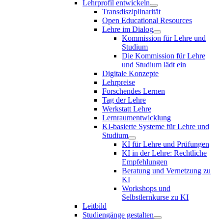
Lehrprofil entwickeln
Transdisziplinarität
Open Educational Resources
Lehre im Dialog
Kommission für Lehre und
Studium
Die Kommission für Lehre
und Studium lädt ein
Digitale Konzepte
Lehrpreise
Forschendes Lernen
Tag der Lehre
Werkstatt Lehre
Lernraumentwicklung
KI-basierte Systeme für Lehre und
Studium
KI für Lehre und Prüfungen
KI in der Lehre: Rechtliche
Empfehlungen
Beratung und Vernetzung zu
KI
Workshops und
Selbstlernkurse zu KI
Leitbild
Studiengänge gestalten