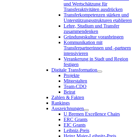
und Wertschätzung für
Transferaktivitäten ausdrücken
Transferkompetenzen stärken und
Unterstützungsstrukturen etablieren
Lehre, Studium und Transfer
zusammendenken
Gründungskultur voranbringen
Kommunikation mit
Transferpartnerinnen und -partnern
intensivieren
Verankerung in Stadt und Region
festigen
Digitale Transformation
Projekte
Mitgestalten
Team-CDO
Beirat
Zahlen & Fakten
Rankings
Auszeichnungen
U Bremen Excellence Chairs
ERC Grants
EIC Grants
Leibniz-Preis
Heinz Maier-Leibnitz-Preis