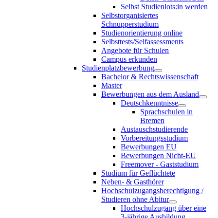
Selbst Studienlots:in werden
Selbstorganisiertes
Schnupperstudium
Studienorientierung online
Selbsttests/Selfassessments
Angebote für Schulen
Campus erkunden
Studienplatzbewerbung
Bachelor & Rechtswissenschaft
Master
Bewerbungen aus dem Ausland
Deutschkenntnisse
Sprachschulen in
Bremen
Austauschstudierende
Vorbereitungsstudium
Bewerbungen EU
Bewerbungen Nicht-EU
Freemover - Gaststudium
Studium für Geflüchtete
Neben- & Gasthörer
Hochschulzugangsberechtigung /
Studieren ohne Abitur
Hochschulzugang über eine
3-jährige Ausbildung