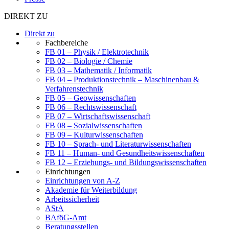
DIREKT ZU
Direkt zu
Fachbereiche
FB 01 – Physik / Elektrotechnik
FB 02 – Biologie / Chemie
FB 03 – Mathematik / Informatik
FB 04 – Produktionstechnik – Maschinenbau &
Verfahrenstechnik
FB 05 – Geowissenschaften
FB 06 – Rechtswissenschaft
FB 07 – Wirtschaftswissenschaft
FB 08 – Sozialwissenschaften
FB 09 – Kulturwissenschaften
FB 10 – Sprach- und Literaturwissenschaften
FB 11 – Human- und Gesundheitswissenschaften
FB 12 – Erziehungs- und Bildungswissenschaften
Einrichtungen
Einrichtungen von A-Z
Akademie für Weiterbildung
Arbeitssicherheit
AStA
BAföG-Amt
Beratungsstellen