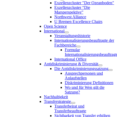
Exzellenzcluster "Der Ozeanboden"
Exzellenzcluster “Die
Marsperspektive”
Northwest Alliance
U Bremen Excellence Chairs
Open Science
International
Veranstaltungshistorie
Internationalisierungsbeauftragte der
Fachbereiche
Formular
Internationalisierungsbeauftragt
International Office
Antidiskriminierung & Diversität
Die Antidiskriminierungssatzung
Ansprechpersonen und
Anlaufstellen
Diskriminierung Definitionen
Wo und für Wen gilt die
Satzung?
Nachhaltigkeit
Transferstrategie
Transferbeirat und
Transferbeauftragte
Sichtbarkeit von Transfer erhöhen