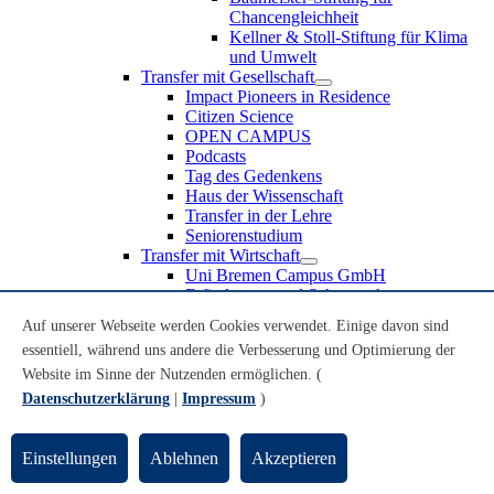
Chancengleichheit
Kellner & Stoll-Stiftung für Klima
und Umwelt
Transfer mit Gesellschaft
Impact Pioneers in Residence
Citizen Science
OPEN CAMPUS
Podcasts
Tag des Gedenkens
Haus der Wissenschaft
Transfer in der Lehre
Seniorenstudium
Transfer mit Wirtschaft
Uni Bremen Campus GmbH
Erfindungen und Schutzrechte
Partnerschaften und Beteiligungen
Auf unserer Webseite werden Cookies verwendet. Einige davon sind
Recruiting an der Universität Bremen
essentiell, während uns andere die Verbesserung und Optimierung der
Weiterbildung an der Universität Bremen
Transfer mit Schule
Website im Sinne der Nutzenden ermöglichen. (
Schülerinnen und Schüler
Datenschutzerklärung
|
Impressum
)
MINT-Schnupperstudium
Schulklassen
Lehrkräfte
Einstellungen
Ablehnen
Akzeptieren
Gründungsunterstützung
UniTransfer - Servicestelle für Transferaktivitäten