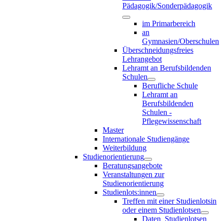
Pädagogik/Sonderpädagogik
im Primarbereich
an
Gymnasien/Oberschulen
Überschneidungsfreies
Lehrangebot
Lehramt an Berufsbildenden
Schulen
Berufliche Schule
Lehramt an
Berufsbildenden
Schulen -
Pflegewissenschaft
Master
Internationale Studiengänge
Weiterbildung
Studienorientierung
Beratungsangebote
Veranstaltungen zur
Studienorientierung
Studienlots:innen
Treffen mit einer Studienlotsin
oder einem Studienlotsen
Daten_Studienlotsen