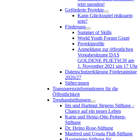
jetzt spenden!
Geförderte Projekte
Kann Glücksspiel risikoarm
sein?
Förderung
Summer of Skills
World Youth Forum Grant
Projektprofile
Anmeldung zur öffentlichen
Vergabesitzung DAS
GOLDENE PLIETSCH am
1. November 2021 um 17 Uhr
Datenschutzerklärung Förderanträge
2026/27
Stifter:innen
Transparenzinformationen für die
Öffentlichkeit
Treuhandstiftungen
Iris und Hartmut Jürgens Stiftung –
Chance auf ein neues Leben
Karin und Heinz-Otto Peitgen-
Stiftung
Dr. Heino Rose-Stiftung
Manfred und Ursula Fluß-Stiftung
Baumeister-Stiftung für