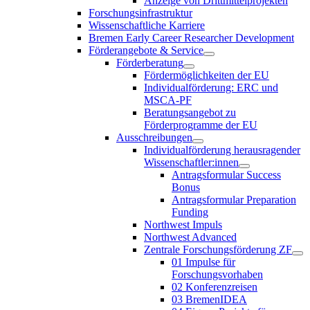
Anzeige von Drittmittelprojekten
Forschungsinfrastruktur
Wissenschaftliche Karriere
Bremen Early Career Researcher Development
Förderangebote & Service
Förderberatung
Fördermöglichkeiten der EU
Individualförderung: ERC und
MSCA-PF
Beratungsangebot zu
Förderprogramme der EU
Ausschreibungen
Individualförderung herausragender
Wissenschaftler:innen
Antragsformular Success
Bonus
Antragsformular Preparation
Funding
Northwest Impuls
Northwest Advanced
Zentrale Forschungsförderung ZF
01 Impulse für
Forschungsvorhaben
02 Konferenzreisen
03 BremenIDEA