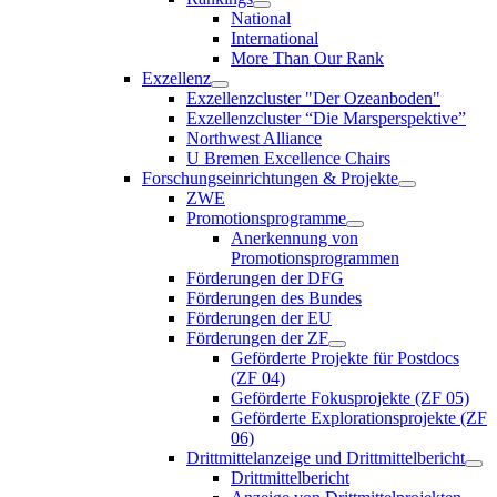
National
International
More Than Our Rank
Exzellenz
Exzellenzcluster "Der Ozeanboden"
Exzellenzcluster “Die Marsperspektive”
Northwest Alliance
U Bremen Excellence Chairs
Forschungseinrichtungen & Projekte
ZWE
Promotionsprogramme
Anerkennung von
Promotionsprogrammen
Förderungen der DFG
Förderungen des Bundes
Förderungen der EU
Förderungen der ZF
Geförderte Projekte für Postdocs
(ZF 04)
Geförderte Fokusprojekte (ZF 05)
Geförderte Explorationsprojekte (ZF
06)
Drittmittelanzeige und Drittmittelbericht
Drittmittelbericht