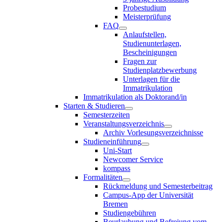
Probestudium
Meisterprüfung
FAQ
Anlaufstellen,
Studienunterlagen,
Bescheinigungen
Fragen zur
Studienplatzbewerbung
Unterlagen für die
Immatrikulation
Immatrikulation als Doktorand/in
Starten & Studieren
Semesterzeiten
Veranstaltungsverzeichnis
Archiv Vorlesungsverzeichnisse
Studieneinführung
Uni-Start
Newcomer Service
kompass
Formalitäten
Rückmeldung und Semesterbeitrag
Campus-App der Universität
Bremen
Studiengebühren
Beurlaubung und Befreiung vom