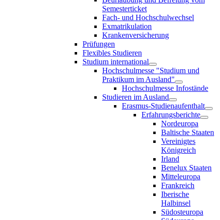
Semesterticket
Fach- und Hochschulwechsel
Exmatrikulation
Krankenversicherung
Prüfungen
Flexibles Studieren
Studium international
Hochschulmesse "Studium und
Praktikum im Ausland"
Hochschulmesse Infostände
Studieren im Ausland
Erasmus-Studienaufenthalt
Erfahrungsberichte
Nordeuropa
Baltische Staaten
Vereinigtes
Königreich
Irland
Benelux Staaten
Mitteleuropa
Frankreich
Iberische
Halbinsel
Südosteuropa