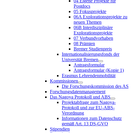
04 Eigene Projekte für
Postdocs
05 Fokusprojekte
06A Explorationsprojekte zu
neuen Themen
06B Interdisziplinäre
Explorationsprojekte
07 Verbundvorhaben
08 Prämien
Bremer Studienpreis
Internationalisierungsfonds der
Universität Bremen
Antragsformular
Antragsformular (Kopie 1)
Erasmus Lehrendenmobilität
Kommissionen
Die Forschungskommission des AS
Forschungsdatenmanagement
Das Nagoya Protokoll und ABS
Projektabfrage zum Nagoya-
Protokoll und zur EU-ABS-
Verordnung
Informationen zum Datenschutz
gemäß Art. 13 DS-GVO
Stipendien