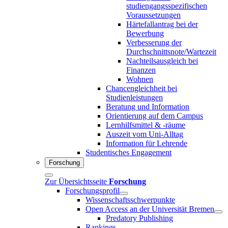
studiengangsspezifischen
Voraussetzungen
Härtefallantrag bei der
Bewerbung
Verbesserung der
Durchschnittsnote/Wartezeit
Nachteilsausgleich bei
Finanzen
Wohnen
Chancengleichheit bei
Studienleistungen
Beratung und Information
Orientierung auf dem Campus
Lernhilfsmittel & -räume
Auszeit vom Uni-Alltag
Information für Lehrende
Studentisches Engagement
Forschung
Zur Übersichtsseite
Forschung
Forschungsprofil
Wissenschaftsschwerpunkte
Open Access an der Universität Bremen
Predatory Publishing
Rankings