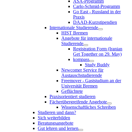
ASA-Programm
Carlo-Schmid-Programm
Go East - Russland in der
Praxis
DAAD-Kurzstipendien
Internationale Studierende
HIST Bremen
Angebote für internationale
Studierende
Registration Form (Iranian
Get Together on 29. May)
kompass
Study Buddy
Newcomer Service für
Austauschstudierende
Freemover - Gaststudium an der
Universität Bremen
Geflüchtete
Praxisorientiert studieren
Fächerübergreifende Angebote
Wissenschaftliches Schreiben
Studieren und dann?
Sich weiterbilden
Beratungsangebote
Gut lehren und lernen