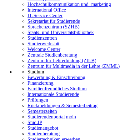
Hochschulkommunikation und -marketing
International Office
IT-Service Center
Sekretariat für Studierende
Sprachenzentrum (SZHB)
Staats- und Universitätsbibliothek
Studienzentren
Studierwerkstatt
Welcome Center
Zentrale Studienberatung
Zentrum für Lehrerbildung (ZfLB)
Zentrum für Multimedia in der Lehre (ZMML)
Studium
Bewerbung & Einschreibung
Finanzierung
Familienfreundliches Studium
Internationale Studierende
Prüfungen
Rückmeldungen & Semesterbeitrag
Semesterzeiten
Studierendenportal moin
Stud.IP
Studienangebot
Studienberatung
Studiertechniken erwerben