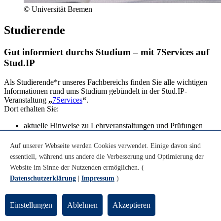
© Universität Bremen
Studierende
Gut informiert durchs Studium – mit 7Services auf
Stud.IP
Als Studierende*r unseres Fachbereichs finden Sie alle wichtigen
Informationen rund ums Studium gebündelt in der Stud.IP-
Veranstaltung
„
7Services
“
.
Dort erhalten Sie:
aktuelle Hinweise zu Lehrveranstaltungen und Prüfungen
Infos zu Praxisprojekten, Auslandsaufenthalten und
Wahlpflichtmodulen
Auf unserer Webseite werden Cookies verwendet. Einige davon sind
Unterstützung bei organisatorischen Fragen – vom
essentiell, während uns andere die Verbesserung und Optimierung der
Studienablauf bis zur Thesis
Website im Sinne der Nutzenden ermöglichen. (
Zugang zu Materialien, Ansprechpersonen und News aus
dem Fachbereich
Datenschutzerklärung
|
Impressum
)
Einstellungen
Ablehnen
Akzeptieren