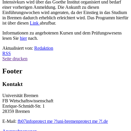
Intensivkurs wird über das Goethe Institut organisiert und bedarf
einer vorherigen Anmeldung. Die Ankunft zu diesen
Einführungswochen wird angeraten, da der Einstieg in das Studium
in Bremen dadurch erheblich erleichtert wird. Das Programm hierfür
ist über diesen
Link
abrufbar.
Informationen zu angebotenen Kursen und dem Prüfungswesens
lesen Sie
hier
nach.
Aktualisiert von:
Redaktion
RSS
Seite drucken
Footer
Kontakt
Universität Bremen
FB Wirtschaftswissenschaft
Enrique-Schmidt-Str. 1
28359 Bremen
E-Mail:
fb07info
protect me ?!
uni-bremen
protect me ?!
.de