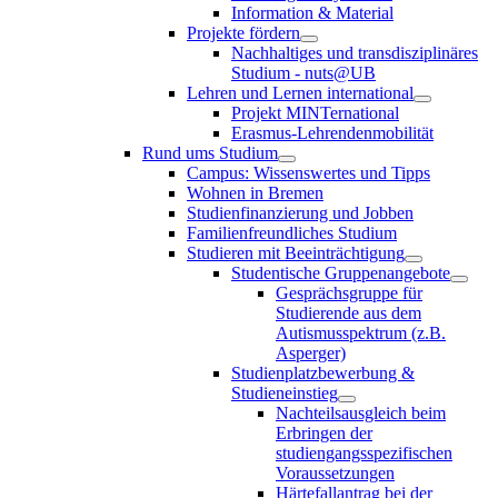
Information & Material
Projekte fördern
Nachhaltiges und transdisziplinäres
Studium - nuts@UB
Lehren und Lernen international
Projekt MINTernational
Erasmus-Lehrendenmobilität
Rund ums Studium
Campus: Wissenswertes und Tipps
Wohnen in Bremen
Studienfinanzierung und Jobben
Familienfreundliches Studium
Studieren mit Beeinträchtigung
Studentische Gruppenangebote
Gesprächsgruppe für
Studierende aus dem
Autismusspektrum (z.B.
Asperger)
Studienplatzbewerbung &
Studieneinstieg
Nachteilsausgleich beim
Erbringen der
studiengangsspezifischen
Voraussetzungen
Härtefallantrag bei der