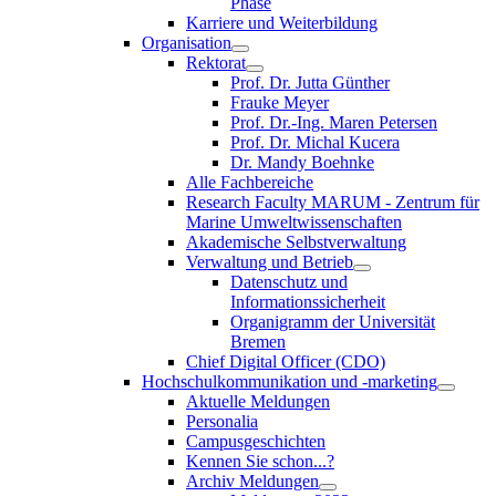
Phase
Karriere und Weiterbildung
Organisation
Rektorat
Prof. Dr. Jutta Günther
Frauke Meyer
Prof. Dr.-Ing. Maren Petersen
Prof. Dr. Michal Kucera
Dr. Mandy Boehnke
Alle Fachbereiche
Research Faculty MARUM - Zentrum für
Marine Umweltwissenschaften
Akademische Selbstverwaltung
Verwaltung und Betrieb
Datenschutz und
Informationssicherheit
Organigramm der Universität
Bremen
Chief Digital Officer (CDO)
Hochschulkommunikation und -marketing
Aktuelle Meldungen
Personalia
Campusgeschichten
Kennen Sie schon...?
Archiv Meldungen