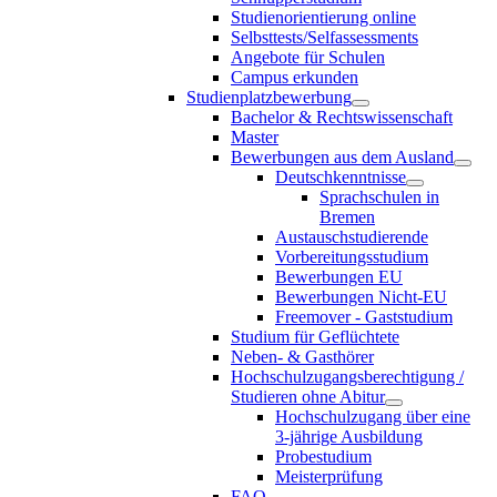
Studienorientierung online
Selbsttests/Selfassessments
Angebote für Schulen
Campus erkunden
Studienplatzbewerbung
Bachelor & Rechtswissenschaft
Master
Bewerbungen aus dem Ausland
Deutschkenntnisse
Sprachschulen in
Bremen
Austauschstudierende
Vorbereitungsstudium
Bewerbungen EU
Bewerbungen Nicht-EU
Freemover - Gaststudium
Studium für Geflüchtete
Neben- & Gasthörer
Hochschulzugangsberechtigung /
Studieren ohne Abitur
Hochschulzugang über eine
3-jährige Ausbildung
Probestudium
Meisterprüfung
FAQ