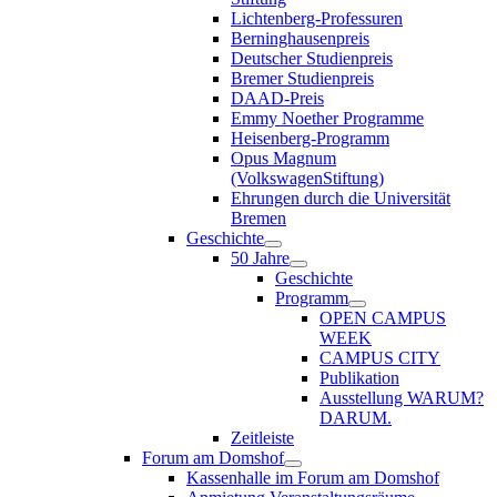
Lichtenberg-Professuren
Berninghausenpreis
Deutscher Studienpreis
Bremer Studienpreis
DAAD-Preis
Emmy Noether Programme
Heisenberg-Programm
Opus Magnum
(VolkswagenStiftung)
Ehrungen durch die Universität
Bremen
Geschichte
50 Jahre
Geschichte
Programm
OPEN CAMPUS
WEEK
CAMPUS CITY
Publikation
Ausstellung WARUM?
DARUM.
Zeitleiste
Forum am Domshof
Kassenhalle im Forum am Domshof