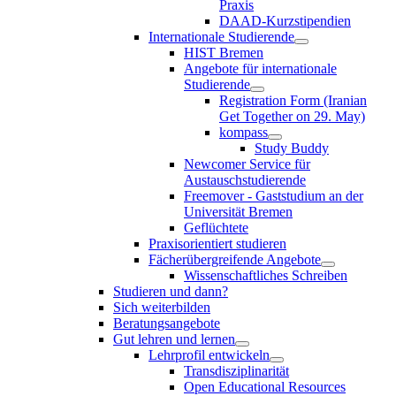
Praxis
DAAD-Kurzstipendien
Internationale Studierende
HIST Bremen
Angebote für internationale
Studierende
Registration Form (Iranian
Get Together on 29. May)
kompass
Study Buddy
Newcomer Service für
Austauschstudierende
Freemover - Gaststudium an der
Universität Bremen
Geflüchtete
Praxisorientiert studieren
Fächerübergreifende Angebote
Wissenschaftliches Schreiben
Studieren und dann?
Sich weiterbilden
Beratungsangebote
Gut lehren und lernen
Lehrprofil entwickeln
Transdisziplinarität
Open Educational Resources