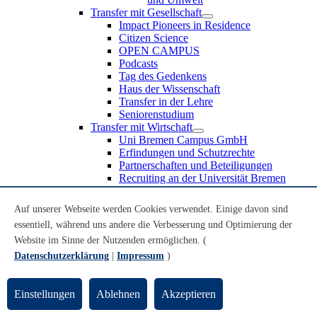
Transfer mit Gesellschaft
Impact Pioneers in Residence
Citizen Science
OPEN CAMPUS
Podcasts
Tag des Gedenkens
Haus der Wissenschaft
Transfer in der Lehre
Seniorenstudium
Transfer mit Wirtschaft
Uni Bremen Campus GmbH
Erfindungen und Schutzrechte
Partnerschaften und Beteiligungen
Recruiting an der Universität Bremen
Weiterbildung an der Universität Bremen
Transfer mit Schule
Auf unserer Webseite werden Cookies verwendet. Einige davon sind
Schülerinnen und Schüler
essentiell, während uns andere die Verbesserung und Optimierung der
MINT-Schnupperstudium
Website im Sinne der Nutzenden ermöglichen. (
Schulklassen
Lehrkräfte
Datenschutzerklärung
|
Impressum
)
Gründungsunterstützung
UniTransfer - Servicestelle für Transferaktivitäten
Einstellungen
Ablehnen
Akzeptieren
Transfermagazin der Universität Bremen