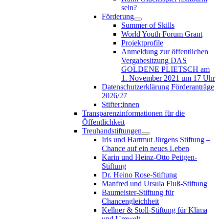
sein?
Förderung
Summer of Skills
World Youth Forum Grant
Projektprofile
Anmeldung zur öffentlichen
Vergabesitzung DAS
GOLDENE PLIETSCH am
1. November 2021 um 17 Uhr
Datenschutzerklärung Förderanträge
2026/27
Stifter:innen
Transparenzinformationen für die
Öffentlichkeit
Treuhandstiftungen
Iris und Hartmut Jürgens Stiftung –
Chance auf ein neues Leben
Karin und Heinz-Otto Peitgen-
Stiftung
Dr. Heino Rose-Stiftung
Manfred und Ursula Fluß-Stiftung
Baumeister-Stiftung für
Chancengleichheit
Kellner & Stoll-Stiftung für Klima
und Umwelt