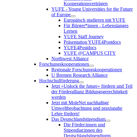
Kooperationsverträgen
YUFE - Young Universities for the Future
of Europe
Europäisch studieren mit YUFE
Für Bürger*innen - Lebenslanges
Lernen
YUFE Staff Journey
Präsentation YUFE4Postdocs
YUFE4Postdocs
YUFE @CAMPUS CITY
Northwest Alliance
Forschungskooperationen
Regionale Forschungskooperationen
U Bremen Research Alliance
Hochschulförderung
Jetzt »Unlock the future« fördern und Teil
der Förderallianz Bildungsgerechtigkeit
werden
Jetzt mit MoleNet nachhaltige
Umweltbeobachtung und praxisnahe
Lehre fördern!
Das Deutschlandstipendium
Die Förder:innen und
Stipendiat:innen des
Deutschlandstipendiums