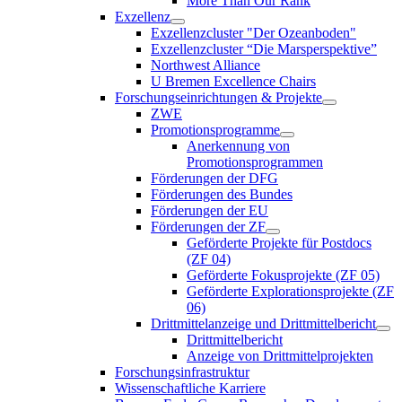
More Than Our Rank
Exzellenz
Exzellenzcluster "Der Ozeanboden"
Exzellenzcluster “Die Marsperspektive”
Northwest Alliance
U Bremen Excellence Chairs
Forschungseinrichtungen & Projekte
ZWE
Promotionsprogramme
Anerkennung von
Promotionsprogrammen
Förderungen der DFG
Förderungen des Bundes
Förderungen der EU
Förderungen der ZF
Geförderte Projekte für Postdocs
(ZF 04)
Geförderte Fokusprojekte (ZF 05)
Geförderte Explorationsprojekte (ZF
06)
Drittmittelanzeige und Drittmittelbericht
Drittmittelbericht
Anzeige von Drittmittelprojekten
Forschungsinfrastruktur
Wissenschaftliche Karriere