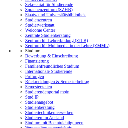
Sekretariat für Studierende
Sprachenzentrum (SZHB)
Staats- und Universitätsbibliothek
Studienzentren
Studierwerkstatt
Welcome Center
Zentrale Studienberatung
Zentrum für Lehrerbildung (ZfLB)
Zentrum für Multimedia in der Lehre (ZMML)
Studium
Bewerbung & Einschreibung
Finanzierung
Familienfreundliches Studium
Internationale Studierende
Prüfungen
Rückmeldungen & Semesterbeitrag
Semesterzeiten
Studierendenportal moin
Stud.IP
Studienangebot
Studienberatung
Studiertechniken erwerben
Studieren im Ausland
Studium mit Beeinträchtigungen
Veranstaltungsverzeichnis