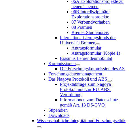
06A Explorationsprojekte zu
neuen Themen
06B Interdisziplinäre
Explorationsprojekte
07 Verbundvorhaben
08 Prämien
Bremer Studienpreis
Internationalisierungsfonds der
Universität Bremen
Antragsformular
Antragsformular (Kopie 1)
Erasmus Lehrendenmobilität
Kommissionen
Die Forschungskommission des AS
Forschungsdatenmanagement
Das Nagoya Protokoll und ABS
Projektabfrage zum Nagoya-
Protokoll und zur EU-ABS-
Verordnung
Informationen zum Datenschutz
gemäß Art. 13 DS-GVO
Stipendien
Downloads
Wissenschaftliche Integrität und Forschungsethik