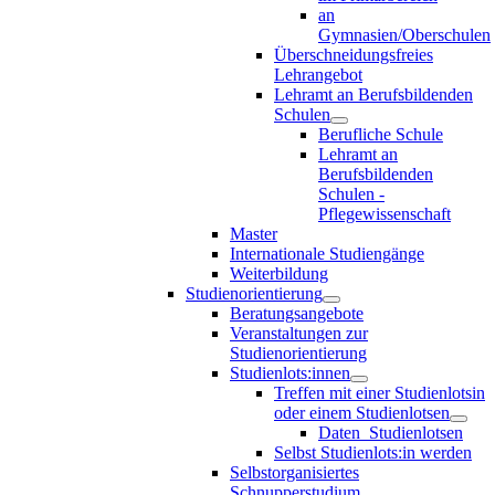
an
Gymnasien/Oberschulen
Überschneidungsfreies
Lehrangebot
Lehramt an Berufsbildenden
Schulen
Berufliche Schule
Lehramt an
Berufsbildenden
Schulen -
Pflegewissenschaft
Master
Internationale Studiengänge
Weiterbildung
Studienorientierung
Beratungsangebote
Veranstaltungen zur
Studienorientierung
Studienlots:innen
Treffen mit einer Studienlotsin
oder einem Studienlotsen
Daten_Studienlotsen
Selbst Studienlots:in werden
Selbstorganisiertes
Schnupperstudium