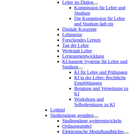
Lehre im Dialog
Kommission für Lehre und
Studium
Die Kommission für Lehre
und Studium lädt ein
Digitale Konzepte
Lehrpreise
Forschendes Lernen
Tag der Lehre
Werkstatt Lehre
Lernraumentwicklung
KI-basierte Systeme für Lehre und
Studium
KI für Lehre und Prüfungen
KI in der Lehre: Rechtliche
Empfehlungen
Beratung und Vernetzung zu
KI
Workshops und
Selbstlernkurse zu KI
Leitbild
Studiengänge gestalten
Studiengänge weiterentwickeln
Ordnungsmittel
Elektronische Modulhandbücher