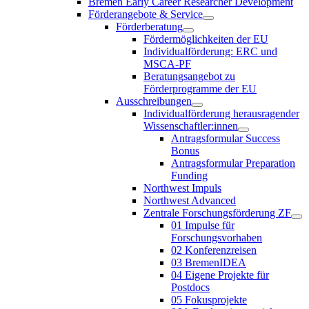
Bremen Early Career Researcher Development
Förderangebote & Service
Förderberatung
Fördermöglichkeiten der EU
Individualförderung: ERC und
MSCA-PF
Beratungsangebot zu
Förderprogramme der EU
Ausschreibungen
Individualförderung herausragender
Wissenschaftler:innen
Antragsformular Success
Bonus
Antragsformular Preparation
Funding
Northwest Impuls
Northwest Advanced
Zentrale Forschungsförderung ZF
01 Impulse für
Forschungsvorhaben
02 Konferenzreisen
03 BremenIDEA
04 Eigene Projekte für
Postdocs
05 Fokusprojekte