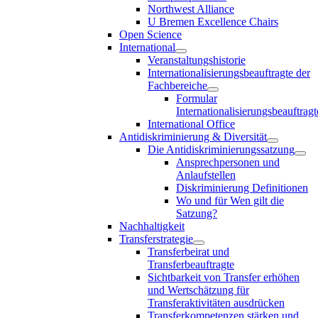
Northwest Alliance
U Bremen Excellence Chairs
Open Science
International
Veranstaltungshistorie
Internationalisierungsbeauftragte der
Fachbereiche
Formular
Internationalisierungsbeauftragt
International Office
Antidiskriminierung & Diversität
Die Antidiskriminierungssatzung
Ansprechpersonen und
Anlaufstellen
Diskriminierung Definitionen
Wo und für Wen gilt die
Satzung?
Nachhaltigkeit
Transferstrategie
Transferbeirat und
Transferbeauftragte
Sichtbarkeit von Transfer erhöhen
und Wertschätzung für
Transferaktivitäten ausdrücken
Transferkompetenzen stärken und