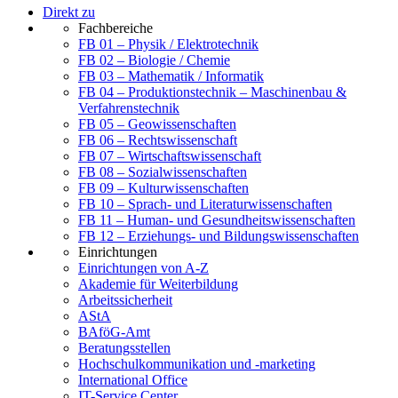
Direkt zu
Fachbereiche
FB 01 – Physik / Elektrotechnik
FB 02 – Biologie / Chemie
FB 03 – Mathematik / Informatik
FB 04 – Produktionstechnik – Maschinenbau &
Verfahrenstechnik
FB 05 – Geowissenschaften
FB 06 – Rechtswissenschaft
FB 07 – Wirtschaftswissenschaft
FB 08 – Sozialwissenschaften
FB 09 – Kulturwissenschaften
FB 10 – Sprach- und Literaturwissenschaften
FB 11 – Human- und Gesundheitswissenschaften
FB 12 – Erziehungs- und Bildungswissenschaften
Einrichtungen
Einrichtungen von A-Z
Akademie für Weiterbildung
Arbeitssicherheit
AStA
BAföG-Amt
Beratungsstellen
Hochschulkommunikation und -marketing
International Office
IT-Service Center