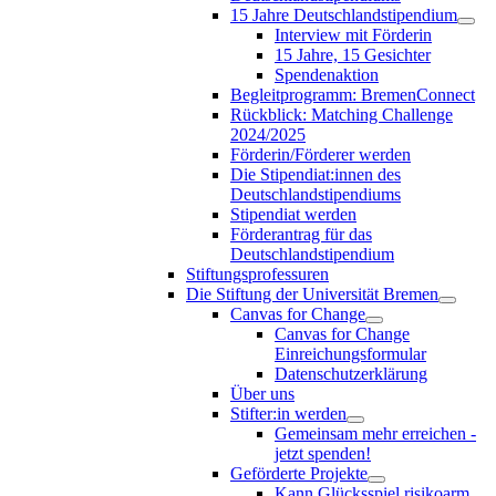
15 Jahre Deutschlandstipendium
Interview mit Förderin
15 Jahre, 15 Gesichter
Spendenaktion
Begleitprogramm: BremenConnect
Rückblick: Matching Challenge
2024/2025
Förderin/Förderer werden
Die Stipendiat:innen des
Deutschlandstipendiums
Stipendiat werden
Förderantrag für das
Deutschlandstipendium
Stiftungsprofessuren
Die Stiftung der Universität Bremen
Canvas for Change
Canvas for Change
Einreichungsformular
Datenschutzerklärung
Über uns
Stifter:in werden
Gemeinsam mehr erreichen -
jetzt spenden!
Geförderte Projekte
Kann Glücksspiel risikoarm