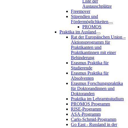
Liste der
Austauschplätze
Freemover
Stipendien und
Fördermöglichkeiten
PROMOS
Praktika im Ausland
Rat der Europäischen Union –
Aktionsprogramm für
Praktikanten und
Praktikantinnen mit einer
Behinderung
Erasmus Praktika für
Studierende
Erasmus Praktika für
Absolventen
Erasmus Forschungspraktika
für Doktorandinnen und
Doktoranden
Praktika im Lehramtsstudium
PROMOS Programm
RISE-Programm
ASA-Programm
Carlo-Schmid-Programm
Go East - Russland in der