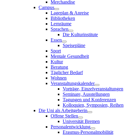
Merchandise
Campus
Lageplan & Anreise
Bibliotheken
Lernräume
Sprachen
Die Kulturinstitute
Essen
Speisepläne
Sport
Mentale Gesundheit
Kultur
Beratung
Täglicher Bedarf
Wohnen
Veranstaltungskalender
Vorträge, Einzelveranstaltungen
Seminare, Ausstellungen
Tagungen und Konferenzen
Kolloquien, Symposien, Reihen
Die Uni als Arbeitgeberin
Offene Stellen
Universität Bremen
Personalentwicklung
Erasmus-Personalmobilität