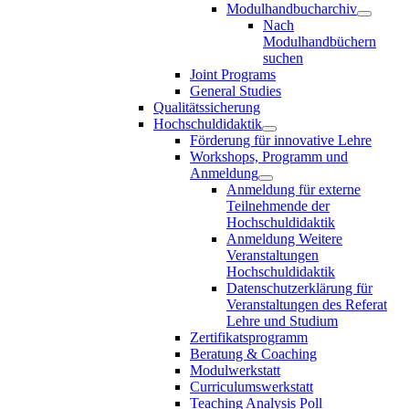
Modulhandbucharchiv
Nach
Modulhandbüchern
suchen
Joint Programs
General Studies
Qualitätssicherung
Hochschuldidaktik
Förderung für innovative Lehre
Workshops, Programm und
Anmeldung
Anmeldung für externe
Teilnehmende der
Hochschuldidaktik
Anmeldung Weitere
Veranstaltungen
Hochschuldidaktik
Datenschutzerklärung für
Veranstaltungen des Referat
Lehre und Studium
Zertifikatsprogramm
Beratung & Coaching
Modulwerkstatt
Curriculumswerkstatt
Teaching Analysis Poll