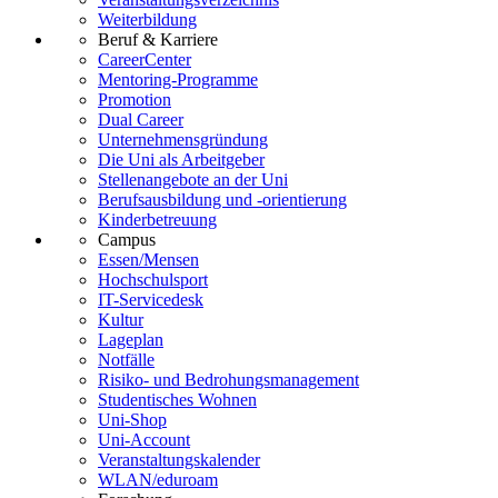
Weiterbildung
Beruf & Karriere
CareerCenter
Mentoring-Programme
Promotion
Dual Career
Unternehmensgründung
Die Uni als Arbeitgeber
Stellenangebote an der Uni
Berufsausbildung und -orientierung
Kinderbetreuung
Campus
Essen/Mensen
Hochschulsport
IT-Servicedesk
Kultur
Lageplan
Notfälle
Risiko- und Bedrohungsmanagement
Studentisches Wohnen
Uni-Shop
Uni-Account
Veranstaltungskalender
WLAN/eduroam