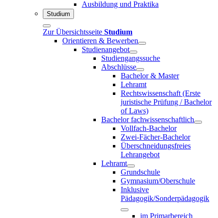
Ausbildung und Praktika
Studium
Zur Übersichtsseite
Studium
Orientieren & Bewerben
Studienangebot
Studiengangssuche
Abschlüsse
Bachelor & Master
Lehramt
Rechtswissenschaft (Erste
juristische Prüfung / Bachelor
of Laws)
Bachelor fachwissenschaftlich
Vollfach-Bachelor
Zwei-Fächer-Bachelor
Überschneidungsfreies
Lehrangebot
Lehramt
Grundschule
Gymnasium/Oberschule
Inklusive
Pädagogik/Sonderpädagogik
im Primarbereich