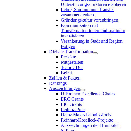
Unterstützungsstrukturen etablieren
Lehre, Studium und Transfer
zusammendenken
Gründungskultur voranbringen
Kommunikation mit
Transferpartnerinnen und -partnern
intensivieren
Verankerung in Stadt und Region
festigen
Digitale Transformation
Projekte
Mitgestalten
Team-CDO
Beirat
Zahlen & Fakten
Rankings
Auszeichnungen
U Bremen Excellence Chairs
ERC Grants
EIC Grants
Leibniz-Preis
Heinz Maier-Leibnitz-Preis
Reinhart-Koselleck-Projekte
Auszeichnungen der Humboldt-
Stiftung