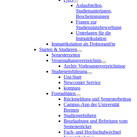
Anlaufstellen,
Studienunterlagen,
Bescheinigungen
Fragen zur
Studienplatzbewerbung
Unterlagen für die
Immatrikulation
Immatrikulation als Doktorand/in
Starten & Studieren
Semesterzeiten
Veranstaltungsverzeichnis
Archiv Vorlesungsverzeichnisse
Studieneinführung
Uni-Start
Newcomer Service
kompass
Formalitäten
Rückmeldung und Semesterbeitrag
Campus-App der Universität
Bremen
Studiengebühren
Beurlaubung und Befreiung vom
Semesterticket
Fach- und Hochschulwechsel