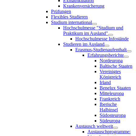
Exmatrikulation
Krankenversicherung
Prüfungen
Flexibles Studieren
Studium international
Hochschulmesse "Studium und
Praktikum im Ausland"
Hochschulmesse Infostände
Studieren im Ausland
Erasmus-Studienaufenthalt
Erfahrungsberichte
Nordeuropa
Baltische Staaten
Vereinigtes
Königreich
Irland
Benelux Staaten
Mitteleuropa
Frankreich
Iberische
Halbinsel
Südosteuropa
Südeuropa
Austausch weltweit
Austauschprogramme: