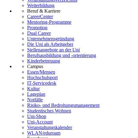
Weiterbildung
Beruf & Karriere
CareerCenter
Mentoring-Programme
Promotion
Dual Career
Unternehmensgründung
Die Uni als Arbeitgeber
Stellenangebote an der Uni
Berufsausbildung und -orientierung
Kinderbetreuung
Campus
Essen/Mensen
Hochschulsport
IT-Servicedesk
Kultur
Lageplan
Notfälle
Risiko- und Bedrohungsmanagement
Studentisches Wohnen
Uni-Shop
Uni-Account
Veranstaltungskalender
WLAN/eduroam