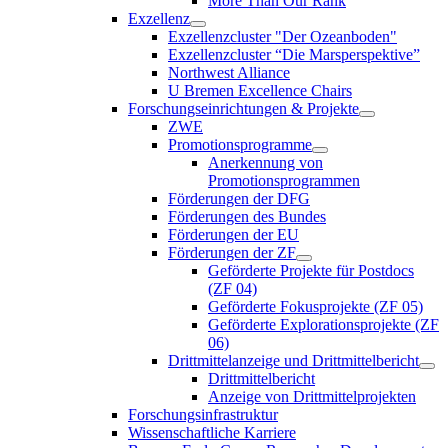
More Than Our Rank
Exzellenz
Exzellenzcluster "Der Ozeanboden"
Exzellenzcluster “Die Marsperspektive”
Northwest Alliance
U Bremen Excellence Chairs
Forschungseinrichtungen & Projekte
ZWE
Promotionsprogramme
Anerkennung von
Promotionsprogrammen
Förderungen der DFG
Förderungen des Bundes
Förderungen der EU
Förderungen der ZF
Geförderte Projekte für Postdocs
(ZF 04)
Geförderte Fokusprojekte (ZF 05)
Geförderte Explorationsprojekte (ZF
06)
Drittmittelanzeige und Drittmittelbericht
Drittmittelbericht
Anzeige von Drittmittelprojekten
Forschungsinfrastruktur
Wissenschaftliche Karriere