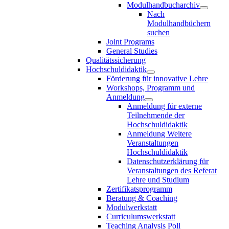
Modulhandbucharchiv
Nach
Modulhandbüchern
suchen
Joint Programs
General Studies
Qualitätssicherung
Hochschuldidaktik
Förderung für innovative Lehre
Workshops, Programm und
Anmeldung
Anmeldung für externe
Teilnehmende der
Hochschuldidaktik
Anmeldung Weitere
Veranstaltungen
Hochschuldidaktik
Datenschutzerklärung für
Veranstaltungen des Referat
Lehre und Studium
Zertifikatsprogramm
Beratung & Coaching
Modulwerkstatt
Curriculumswerkstatt
Teaching Analysis Poll