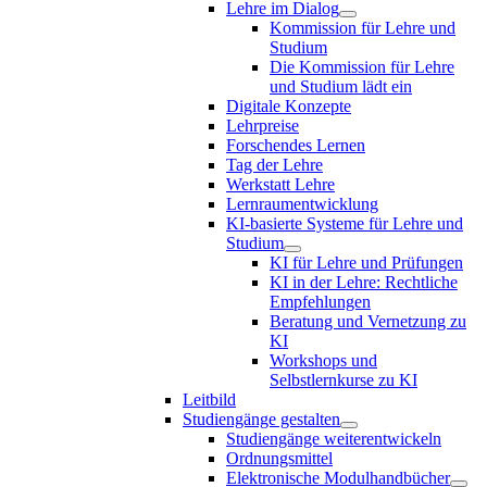
Lehre im Dialog
Kommission für Lehre und
Studium
Die Kommission für Lehre
und Studium lädt ein
Digitale Konzepte
Lehrpreise
Forschendes Lernen
Tag der Lehre
Werkstatt Lehre
Lernraumentwicklung
KI-basierte Systeme für Lehre und
Studium
KI für Lehre und Prüfungen
KI in der Lehre: Rechtliche
Empfehlungen
Beratung und Vernetzung zu
KI
Workshops und
Selbstlernkurse zu KI
Leitbild
Studiengänge gestalten
Studiengänge weiterentwickeln
Ordnungsmittel
Elektronische Modulhandbücher