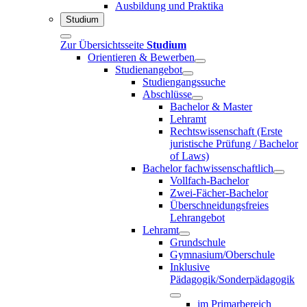
Ausbildung und Praktika
Studium
Zur Übersichtsseite
Studium
Orientieren & Bewerben
Studienangebot
Studiengangssuche
Abschlüsse
Bachelor & Master
Lehramt
Rechtswissenschaft (Erste
juristische Prüfung / Bachelor
of Laws)
Bachelor fachwissenschaftlich
Vollfach-Bachelor
Zwei-Fächer-Bachelor
Überschneidungsfreies
Lehrangebot
Lehramt
Grundschule
Gymnasium/Oberschule
Inklusive
Pädagogik/Sonderpädagogik
im Primarbereich