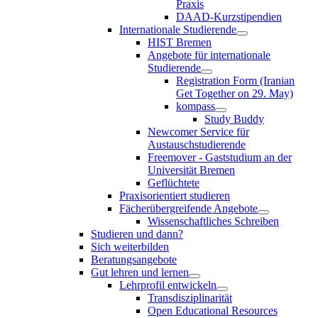
Praxis
DAAD-Kurzstipendien
Internationale Studierende
HIST Bremen
Angebote für internationale
Studierende
Registration Form (Iranian
Get Together on 29. May)
kompass
Study Buddy
Newcomer Service für
Austauschstudierende
Freemover - Gaststudium an der
Universität Bremen
Geflüchtete
Praxisorientiert studieren
Fächerübergreifende Angebote
Wissenschaftliches Schreiben
Studieren und dann?
Sich weiterbilden
Beratungsangebote
Gut lehren und lernen
Lehrprofil entwickeln
Transdisziplinarität
Open Educational Resources