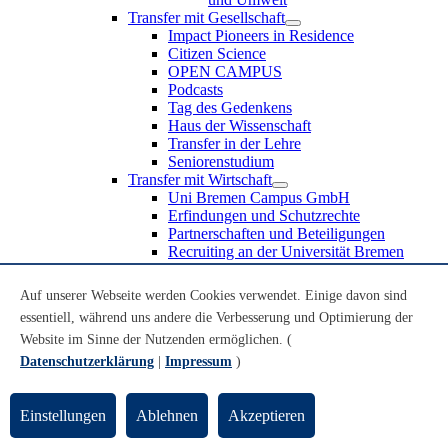
Transfer mit Gesellschaft
Impact Pioneers in Residence
Citizen Science
OPEN CAMPUS
Podcasts
Tag des Gedenkens
Haus der Wissenschaft
Transfer in der Lehre
Seniorenstudium
Transfer mit Wirtschaft
Uni Bremen Campus GmbH
Erfindungen und Schutzrechte
Partnerschaften und Beteiligungen
Recruiting an der Universität Bremen
Weiterbildung an der Universität Bremen
Transfer mit Schule
Auf unserer Webseite werden Cookies verwendet. Einige davon sind
Schülerinnen und Schüler
essentiell, während uns andere die Verbesserung und Optimierung der
MINT-Schnupperstudium
Website im Sinne der Nutzenden ermöglichen. (
Schulklassen
Lehrkräfte
Datenschutzerklärung
|
Impressum
)
Gründungsunterstützung
UniTransfer - Servicestelle für Transferaktivitäten
Einstellungen
Ablehnen
Akzeptieren
Transfermagazin der Universität Bremen