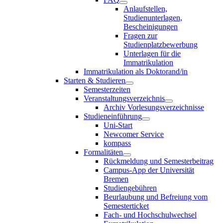
Anlaufstellen,
Studienunterlagen,
Bescheinigungen
Fragen zur
Studienplatzbewerbung
Unterlagen für die
Immatrikulation
Immatrikulation als Doktorand/in
Starten & Studieren
Semesterzeiten
Veranstaltungsverzeichnis
Archiv Vorlesungsverzeichnisse
Studieneinführung
Uni-Start
Newcomer Service
kompass
Formalitäten
Rückmeldung und Semesterbeitrag
Campus-App der Universität
Bremen
Studiengebühren
Beurlaubung und Befreiung vom
Semesterticket
Fach- und Hochschulwechsel