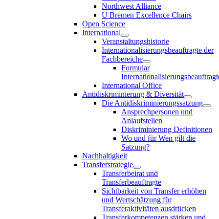
Northwest Alliance
U Bremen Excellence Chairs
Open Science
International
Veranstaltungshistorie
Internationalisierungsbeauftragte der
Fachbereiche
Formular
Internationalisierungsbeauftragt
International Office
Antidiskriminierung & Diversität
Die Antidiskriminierungssatzung
Ansprechpersonen und
Anlaufstellen
Diskriminierung Definitionen
Wo und für Wen gilt die
Satzung?
Nachhaltigkeit
Transferstrategie
Transferbeirat und
Transferbeauftragte
Sichtbarkeit von Transfer erhöhen
und Wertschätzung für
Transferaktivitäten ausdrücken
Transferkompetenzen stärken und