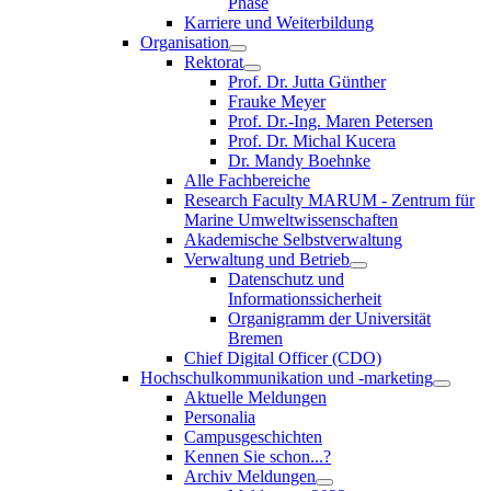
Phase
Karriere und Weiterbildung
Organisation
Rektorat
Prof. Dr. Jutta Günther
Frauke Meyer
Prof. Dr.-Ing. Maren Petersen
Prof. Dr. Michal Kucera
Dr. Mandy Boehnke
Alle Fachbereiche
Research Faculty MARUM - Zentrum für
Marine Umweltwissenschaften
Akademische Selbstverwaltung
Verwaltung und Betrieb
Datenschutz und
Informationssicherheit
Organigramm der Universität
Bremen
Chief Digital Officer (CDO)
Hochschulkommunikation und -marketing
Aktuelle Meldungen
Personalia
Campusgeschichten
Kennen Sie schon...?
Archiv Meldungen