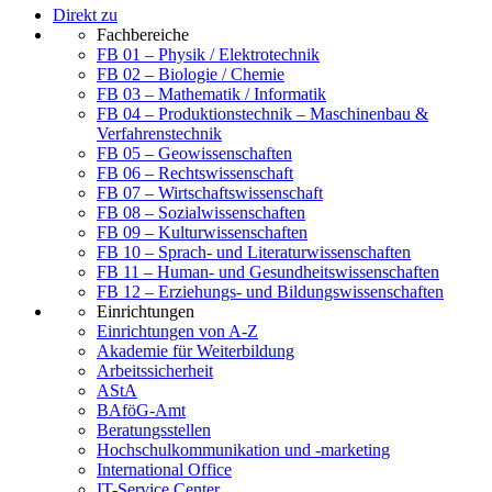
Direkt zu
Fachbereiche
FB 01 – Physik / Elektrotechnik
FB 02 – Biologie / Chemie
FB 03 – Mathematik / Informatik
FB 04 – Produktionstechnik – Maschinenbau &
Verfahrenstechnik
FB 05 – Geowissenschaften
FB 06 – Rechtswissenschaft
FB 07 – Wirtschaftswissenschaft
FB 08 – Sozialwissenschaften
FB 09 – Kulturwissenschaften
FB 10 – Sprach- und Literaturwissenschaften
FB 11 – Human- und Gesundheitswissenschaften
FB 12 – Erziehungs- und Bildungswissenschaften
Einrichtungen
Einrichtungen von A-Z
Akademie für Weiterbildung
Arbeitssicherheit
AStA
BAföG-Amt
Beratungsstellen
Hochschulkommunikation und -marketing
International Office
IT-Service Center