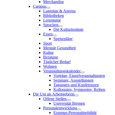
Merchandise
Campus
Lageplan & Anreise
Bibliotheken
Lernräume
Sprachen
Die Kulturinstitute
Essen
Speisepläne
Sport
Mentale Gesundheit
Kultur
Beratung
Täglicher Bedarf
Wohnen
Veranstaltungskalender
Vorträge, Einzelveranstaltungen
Seminare, Ausstellungen
Tagungen und Konferenzen
Kolloquien, Symposien, Reihen
Die Uni als Arbeitgeberin
Offene Stellen
Universität Bremen
Personalentwicklung
Erasmus-Personalmobilität