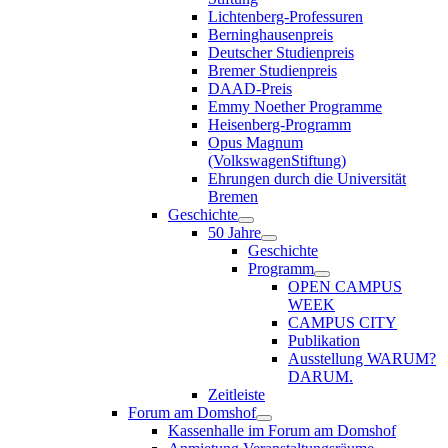
Lichtenberg-Professuren
Berninghausenpreis
Deutscher Studienpreis
Bremer Studienpreis
DAAD-Preis
Emmy Noether Programme
Heisenberg-Programm
Opus Magnum
(VolkswagenStiftung)
Ehrungen durch die Universität
Bremen
Geschichte
50 Jahre
Geschichte
Programm
OPEN CAMPUS
WEEK
CAMPUS CITY
Publikation
Ausstellung WARUM?
DARUM.
Zeitleiste
Forum am Domshof
Kassenhalle im Forum am Domshof