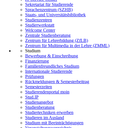
Sekretariat für Studierende
Sprachenzentrum (SZHB)
Staats- und Universitätsbibliothek
Studienzentren
Studierwerkstatt
Welcome Center
Zentrale Studienberatung
Zentrum für Lehrerbildung (ZfLB)
Zentrum für Multimedia in der Lehre (ZMML)
Studium
Bewerbung & Einschreibung
Finanzierung
Familienfreundliches Studium
Internationale Studierende
Prüfungen
Rückmeldungen & Semesterbeitrag
Semesterzeiten
Studierendenportal moin
Stud.IP
Studienangebot
Studienberatung
Studiertechniken erwerben
Studieren im Ausland
Studium mit Beeinträchtigungen
Veranstaltungsverzeichnis