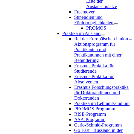
Liste der
Austauschplätze
Freemover
Stipendien und
Fördermöglichkeiten
PROMOS
Praktika im Ausland
Rat der Europäischen Union –
Aktionsprogramm für
Praktikanten und
Praktikantinnen mit einer
Behinderung
Erasmus Praktika für
Studierende
Erasmus Praktika für
Absolventen
Erasmus Forschungspraktika
für Doktorandinnen und
Doktoranden
Praktika im Lehramtsstudium
PROMOS Programm
RISE-Programm
ASA-Programm
Carlo-Schmid-Programm
Go East - Russland in der