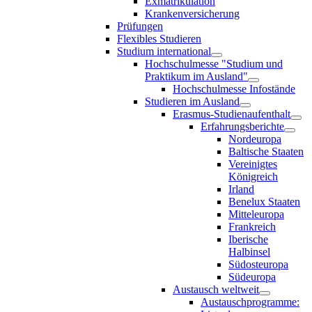
Exmatrikulation
Krankenversicherung
Prüfungen
Flexibles Studieren
Studium international
Hochschulmesse "Studium und
Praktikum im Ausland"
Hochschulmesse Infostände
Studieren im Ausland
Erasmus-Studienaufenthalt
Erfahrungsberichte
Nordeuropa
Baltische Staaten
Vereinigtes
Königreich
Irland
Benelux Staaten
Mitteleuropa
Frankreich
Iberische
Halbinsel
Südosteuropa
Südeuropa
Austausch weltweit
Austauschprogramme: