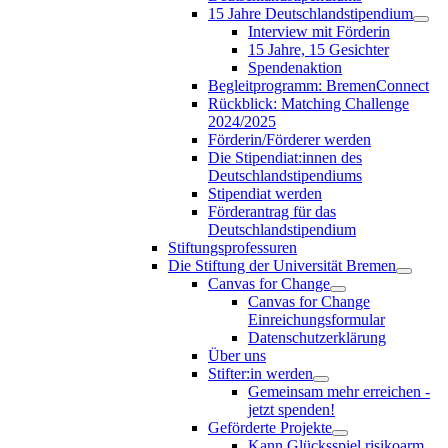
15 Jahre Deutschlandstipendium
Interview mit Förderin
15 Jahre, 15 Gesichter
Spendenaktion
Begleitprogramm: BremenConnect
Rückblick: Matching Challenge
2024/2025
Förderin/Förderer werden
Die Stipendiat:innen des
Deutschlandstipendiums
Stipendiat werden
Förderantrag für das
Deutschlandstipendium
Stiftungsprofessuren
Die Stiftung der Universität Bremen
Canvas for Change
Canvas for Change
Einreichungsformular
Datenschutzerklärung
Über uns
Stifter:in werden
Gemeinsam mehr erreichen -
jetzt spenden!
Geförderte Projekte
Kann Glücksspiel risikoarm