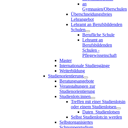
an
Gymnasien/Oberschulen
Überschneidungsfreies
Lehrangebot
Lehramt an Berufsbildenden
Schulen
Berufliche Schule
Lehramt an
Berufsbildenden
Schulen -
Pflegewissenschaft
Master
Internationale Studiengänge
Weiterbildung
Studienorientierung
Beratungsangebote
Veranstaltungen zur
Studienorientierung
Studienlots:innen
Treffen mit einer Studienlotsin
oder einem Studienlotsen
Daten_Studienlotsen
Selbst Studienlots:in werden
Selbstorganisiertes
Schnupperstudium