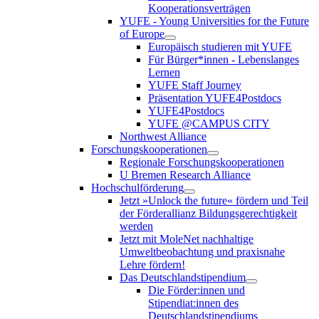
Kooperationsverträgen
YUFE - Young Universities for the Future
of Europe
Europäisch studieren mit YUFE
Für Bürger*innen - Lebenslanges
Lernen
YUFE Staff Journey
Präsentation YUFE4Postdocs
YUFE4Postdocs
YUFE @CAMPUS CITY
Northwest Alliance
Forschungskooperationen
Regionale Forschungskooperationen
U Bremen Research Alliance
Hochschulförderung
Jetzt »Unlock the future« fördern und Teil
der Förderallianz Bildungsgerechtigkeit
werden
Jetzt mit MoleNet nachhaltige
Umweltbeobachtung und praxisnahe
Lehre fördern!
Das Deutschlandstipendium
Die Förder:innen und
Stipendiat:innen des
Deutschlandstipendiums