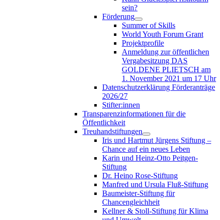
sein?
Förderung
Summer of Skills
World Youth Forum Grant
Projektprofile
Anmeldung zur öffentlichen
Vergabesitzung DAS
GOLDENE PLIETSCH am
1. November 2021 um 17 Uhr
Datenschutzerklärung Förderanträge
2026/27
Stifter:innen
Transparenzinformationen für die
Öffentlichkeit
Treuhandstiftungen
Iris und Hartmut Jürgens Stiftung –
Chance auf ein neues Leben
Karin und Heinz-Otto Peitgen-
Stiftung
Dr. Heino Rose-Stiftung
Manfred und Ursula Fluß-Stiftung
Baumeister-Stiftung für
Chancengleichheit
Kellner & Stoll-Stiftung für Klima
und Umwelt