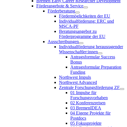
Bremen Early Career Researcher Development
Förderangebote & Service
Förderberatung
Fördermöglichkeiten der EU
Individualförderung: ERC und
MSCA-PF
Beratungsangebot zu
Förderprogramme der EU
Ausschreibungen
Individualförderung herausragender
Wissenschaftler:innen
Antragsformular Success
Bonus
Antragsformular Preparation
Funding
Northwest Impuls
Northwest Advanced
Zentrale Forschungsförderung ZF
01 Impulse für
Forschungsvorhaben
02 Konferenzreisen
03 BremenIDEA
04 Eigene Projekte für
Postdocs
05 Fokusprojekte