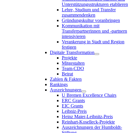
Unterstützungsstrukturen etablieren
Lehre, Studium und Transfer
zusammendenken
Gründungskultur voranbringen
Kommunikation mit
Transferpartnerinnen und -partnern
intensivieren
Verankerung in Stadt und Region
festigen
Digitale Transformation
Projekte
Mitgestalten
Team-CDO
Beirat
Zahlen & Fakten
Rankings
Auszeichnungen
U Bremen Excellence Chairs
ERC Grants
EIC Grants
Leibniz-Preis
Heinz Maier-Leibnitz-Preis
Reinhart-Koselleck-Projekte
Auszeichnungen der Humboldt-
Stiftung