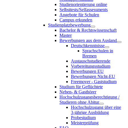
Studienorientierung online
Selbsttests/Selfassessments
Angebote für Schulen
Campus erkunden
Studienplatzbewerbung
Bachelor & Rechtswissenschaft
Master
Bewerbungen aus dem Ausland
Deutschkenntnisse
Sprachschulen in
Bremen
Austauschstudierende
Vorbereitungsstudium
Bewerbungen EU
Bewerbungen Nicht-EU
Freemover - Gaststudium
Studium für Geflüchtete
Neben- & Gasthörer
Hochschulzugangsberechtigung /
Studieren ohne Abitur
Hochschulzugang über eine
3-jährige Ausbildung
Probestudium
Meisterprüfung
FAQ