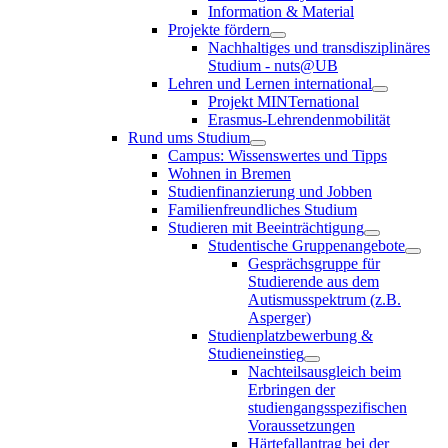
Information & Material
Projekte fördern
Nachhaltiges und transdisziplinäres
Studium - nuts@UB
Lehren und Lernen international
Projekt MINTernational
Erasmus-Lehrendenmobilität
Rund ums Studium
Campus: Wissenswertes und Tipps
Wohnen in Bremen
Studienfinanzierung und Jobben
Familienfreundliches Studium
Studieren mit Beeinträchtigung
Studentische Gruppenangebote
Gesprächsgruppe für
Studierende aus dem
Autismusspektrum (z.B.
Asperger)
Studienplatzbewerbung &
Studieneinstieg
Nachteilsausgleich beim
Erbringen der
studiengangsspezifischen
Voraussetzungen
Härtefallantrag bei der