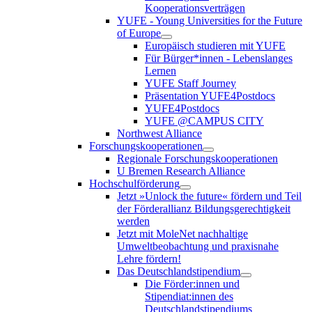
Kooperationsverträgen
YUFE - Young Universities for the Future
of Europe
Europäisch studieren mit YUFE
Für Bürger*innen - Lebenslanges
Lernen
YUFE Staff Journey
Präsentation YUFE4Postdocs
YUFE4Postdocs
YUFE @CAMPUS CITY
Northwest Alliance
Forschungskooperationen
Regionale Forschungskooperationen
U Bremen Research Alliance
Hochschulförderung
Jetzt »Unlock the future« fördern und Teil
der Förderallianz Bildungsgerechtigkeit
werden
Jetzt mit MoleNet nachhaltige
Umweltbeobachtung und praxisnahe
Lehre fördern!
Das Deutschlandstipendium
Die Förder:innen und
Stipendiat:innen des
Deutschlandstipendiums