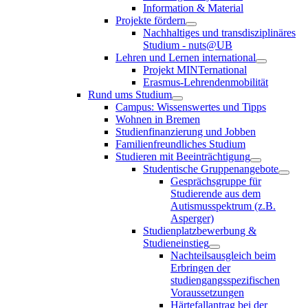
Information & Material
Projekte fördern
Nachhaltiges und transdisziplinäres
Studium - nuts@UB
Lehren und Lernen international
Projekt MINTernational
Erasmus-Lehrendenmobilität
Rund ums Studium
Campus: Wissenswertes und Tipps
Wohnen in Bremen
Studienfinanzierung und Jobben
Familienfreundliches Studium
Studieren mit Beeinträchtigung
Studentische Gruppenangebote
Gesprächsgruppe für
Studierende aus dem
Autismusspektrum (z.B.
Asperger)
Studienplatzbewerbung &
Studieneinstieg
Nachteilsausgleich beim
Erbringen der
studiengangsspezifischen
Voraussetzungen
Härtefallantrag bei der