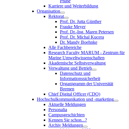
Phase
Karriere und Weiterbildung
Organisation
Rektorat
Prof. Dr. Jutta Günther
Frauke Meyer
Prof. Dr.-Ing. Maren Petersen
Prof. Dr. Michal Kucera
Dr. Mandy Boehnke
Alle Fachbereiche
Research Faculty MARUM - Zentrum für
Marine Umweltwissenschaften
Akademische Selbstverwaltung
Verwaltung und Betrieb
Datenschutz und
Informationssicherheit
Organigramm der Universität
Bremen
Chief Digital Officer (CDO)
Hochschulkommunikation und -marketing
Aktuelle Meldungen
Personalia
Campusgeschichten
Kennen Sie schon...?
Archiv Meldungen