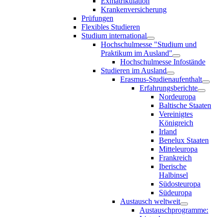
Exmatrikulation
Krankenversicherung
Prüfungen
Flexibles Studieren
Studium international
Hochschulmesse "Studium und
Praktikum im Ausland"
Hochschulmesse Infostände
Studieren im Ausland
Erasmus-Studienaufenthalt
Erfahrungsberichte
Nordeuropa
Baltische Staaten
Vereinigtes
Königreich
Irland
Benelux Staaten
Mitteleuropa
Frankreich
Iberische
Halbinsel
Südosteuropa
Südeuropa
Austausch weltweit
Austauschprogramme: