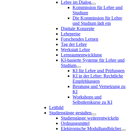
Lehre im Dialog
Kommission für Lehre und
Studium
Die Kommission für Lehre
und Studium lädt ein
Digitale Konzepte
Lehrpreise
Forschendes Lernen
Tag der Lehre
Werkstatt Lehre
Lernraumentwicklung
KI-basierte Systeme für Lehre und
Studium
KI für Lehre und Prüfungen
KI in der Lehre: Rechtliche
Empfehlungen
Beratung und Vernetzung zu
KI
Workshops und
Selbstlernkurse zu KI
Leitbild
Studiengänge gestalten
Studiengänge weiterentwickeln
Ordnungsmittel
Elektronische Modulhandbücher