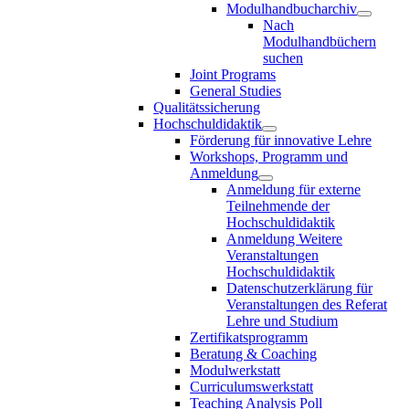
Modulhandbucharchiv
Nach
Modulhandbüchern
suchen
Joint Programs
General Studies
Qualitätssicherung
Hochschuldidaktik
Förderung für innovative Lehre
Workshops, Programm und
Anmeldung
Anmeldung für externe
Teilnehmende der
Hochschuldidaktik
Anmeldung Weitere
Veranstaltungen
Hochschuldidaktik
Datenschutzerklärung für
Veranstaltungen des Referat
Lehre und Studium
Zertifikatsprogramm
Beratung & Coaching
Modulwerkstatt
Curriculumswerkstatt
Teaching Analysis Poll