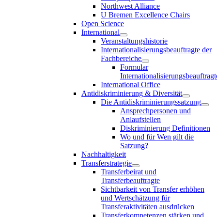
Northwest Alliance
U Bremen Excellence Chairs
Open Science
International
Veranstaltungshistorie
Internationalisierungsbeauftragte der
Fachbereiche
Formular
Internationalisierungsbeauftragt
International Office
Antidiskriminierung & Diversität
Die Antidiskriminierungssatzung
Ansprechpersonen und
Anlaufstellen
Diskriminierung Definitionen
Wo und für Wen gilt die
Satzung?
Nachhaltigkeit
Transferstrategie
Transferbeirat und
Transferbeauftragte
Sichtbarkeit von Transfer erhöhen
und Wertschätzung für
Transferaktivitäten ausdrücken
Transferkompetenzen stärken und