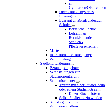
an
Gymnasien/Oberschulen
Überschneidungsfreies
Lehrangebot
Lehramt an Berufsbildenden
Schulen
Berufliche Schule
Lehramt an
Berufsbildenden
Schulen -
Pflegewissenschaft
Master
Internationale Studiengänge
Weiterbildung
Studienorientierung
Beratungsangebote
Veranstaltungen zur
Studienorientierung
Studienlots:innen
Treffen mit einer Studienlotsin
oder einem Studienlotsen
Daten_Studienlotsen
Selbst Studienlots:in werden
Selbstorganisiertes
Schnupperstudium