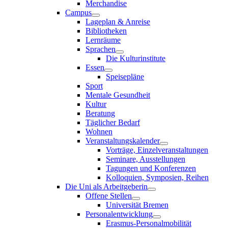
Merchandise
Campus
Lageplan & Anreise
Bibliotheken
Lernräume
Sprachen
Die Kulturinstitute
Essen
Speisepläne
Sport
Mentale Gesundheit
Kultur
Beratung
Täglicher Bedarf
Wohnen
Veranstaltungskalender
Vorträge, Einzelveranstaltungen
Seminare, Ausstellungen
Tagungen und Konferenzen
Kolloquien, Symposien, Reihen
Die Uni als Arbeitgeberin
Offene Stellen
Universität Bremen
Personalentwicklung
Erasmus-Personalmobilität