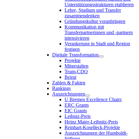
Unterstützungsstrukturen etablieren
Lehre, Studium und Transfer
zusammendenken
Gründungskultur voranbringen
Kommunikation mit
Transferpartnerinnen und -partnern
intensivieren
Verankerung in Stadt und Region
festigen
Digitale Transformation
Projekte
Mitgestalten
Team-CDO
Beirat
Zahlen & Fakten
Rankings
Auszeichnungen
U Bremen Excellence Chairs
ERC Grants
EIC Grants
Leibniz-Preis
Heinz Maier-Leibnitz-Preis
Reinhart-Koselleck-Projekte
Auszeichnungen der Humboldt-
Stiftung