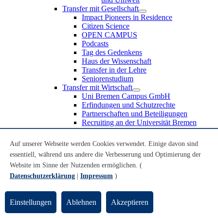
Transfer mit Gesellschaft
Impact Pioneers in Residence
Citizen Science
OPEN CAMPUS
Podcasts
Tag des Gedenkens
Haus der Wissenschaft
Transfer in der Lehre
Seniorenstudium
Transfer mit Wirtschaft
Uni Bremen Campus GmbH
Erfindungen und Schutzrechte
Partnerschaften und Beteiligungen
Recruiting an der Universität Bremen
Weiterbildung an der Universität Bremen
Transfer mit Schule
Auf unserer Webseite werden Cookies verwendet. Einige davon sind
Schülerinnen und Schüler
essentiell, während uns andere die Verbesserung und Optimierung der
MINT-Schnupperstudium
Website im Sinne der Nutzenden ermöglichen. (
Schulklassen
Lehrkräfte
Datenschutzerklärung
|
Impressum
)
Gründungsunterstützung
UniTransfer - Servicestelle für Transferaktivitäten
Einstellungen
Ablehnen
Akzeptieren
Transfermagazin der Universität Bremen