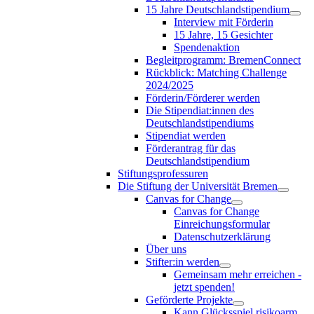
15 Jahre Deutschlandstipendium
Interview mit Förderin
15 Jahre, 15 Gesichter
Spendenaktion
Begleitprogramm: BremenConnect
Rückblick: Matching Challenge
2024/2025
Förderin/Förderer werden
Die Stipendiat:innen des
Deutschlandstipendiums
Stipendiat werden
Förderantrag für das
Deutschlandstipendium
Stiftungsprofessuren
Die Stiftung der Universität Bremen
Canvas for Change
Canvas for Change
Einreichungsformular
Datenschutzerklärung
Über uns
Stifter:in werden
Gemeinsam mehr erreichen -
jetzt spenden!
Geförderte Projekte
Kann Glücksspiel risikoarm