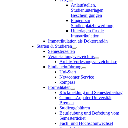
Anlaufstellen,
Studienunterlagen,
Bescheinigungen
Fragen zur
Studienplatzbewerbung
Unterlagen für die
Immatrikulation
Immatrikulation als Doktorand/in
Starten & Studieren
Semesterzeiten
Veranstaltungsverzeichnis
Archiv Vorlesungsverzeichnisse
Studieneinführung
Uni-Start
Newcomer Service
kompass
Formalitäten
Rückmeldung und Semesterbeitrag
Campus-App der Universität
Bremen
Studiengebühren
Beurlaubung und Befreiung vom
Semesterticket
Fach- und Hochschulwechsel