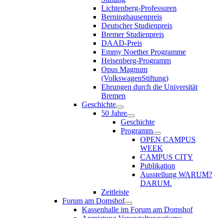
Lichtenberg-Professuren
Berninghausenpreis
Deutscher Studienpreis
Bremer Studienpreis
DAAD-Preis
Emmy Noether Programme
Heisenberg-Programm
Opus Magnum
(VolkswagenStiftung)
Ehrungen durch die Universität
Bremen
Geschichte
50 Jahre
Geschichte
Programm
OPEN CAMPUS
WEEK
CAMPUS CITY
Publikation
Ausstellung WARUM?
DARUM.
Zeitleiste
Forum am Domshof
Kassenhalle im Forum am Domshof