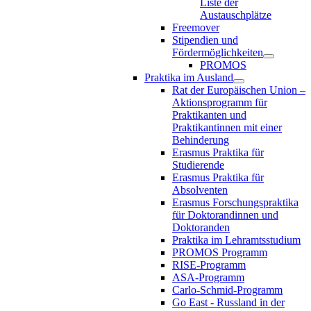
Liste der
Austauschplätze
Freemover
Stipendien und
Fördermöglichkeiten
PROMOS
Praktika im Ausland
Rat der Europäischen Union –
Aktionsprogramm für
Praktikanten und
Praktikantinnen mit einer
Behinderung
Erasmus Praktika für
Studierende
Erasmus Praktika für
Absolventen
Erasmus Forschungspraktika
für Doktorandinnen und
Doktoranden
Praktika im Lehramtsstudium
PROMOS Programm
RISE-Programm
ASA-Programm
Carlo-Schmid-Programm
Go East - Russland in der