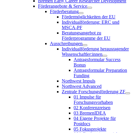
Bremen Early Career Researcher Development
Förderangebote & Service
Förderberatung
Fördermöglichkeiten der EU
Individualförderung: ERC und
MSCA-PF
Beratungsangebot zu
Förderprogramme der EU
Ausschreibungen
Individualförderung herausragender
Wissenschaftler:innen
Antragsformular Success
Bonus
Antragsformular Preparation
Funding
Northwest Impuls
Northwest Advanced
Zentrale Forschungsförderung ZF
01 Impulse für
Forschungsvorhaben
02 Konferenzreisen
03 BremenIDEA
04 Eigene Projekte für
Postdocs
05 Fokusprojekte