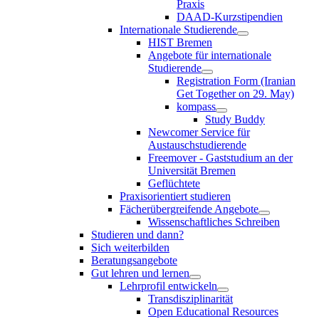
Praxis
DAAD-Kurzstipendien
Internationale Studierende
HIST Bremen
Angebote für internationale
Studierende
Registration Form (Iranian
Get Together on 29. May)
kompass
Study Buddy
Newcomer Service für
Austauschstudierende
Freemover - Gaststudium an der
Universität Bremen
Geflüchtete
Praxisorientiert studieren
Fächerübergreifende Angebote
Wissenschaftliches Schreiben
Studieren und dann?
Sich weiterbilden
Beratungsangebote
Gut lehren und lernen
Lehrprofil entwickeln
Transdisziplinarität
Open Educational Resources