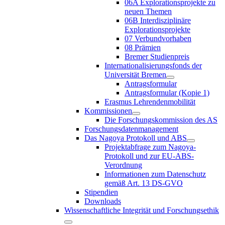
06A Explorationsprojekte zu
neuen Themen
06B Interdisziplinäre
Explorationsprojekte
07 Verbundvorhaben
08 Prämien
Bremer Studienpreis
Internationalisierungsfonds der
Universität Bremen
Antragsformular
Antragsformular (Kopie 1)
Erasmus Lehrendenmobilität
Kommissionen
Die Forschungskommission des AS
Forschungsdatenmanagement
Das Nagoya Protokoll und ABS
Projektabfrage zum Nagoya-
Protokoll und zur EU-ABS-
Verordnung
Informationen zum Datenschutz
gemäß Art. 13 DS-GVO
Stipendien
Downloads
Wissenschaftliche Integrität und Forschungsethik