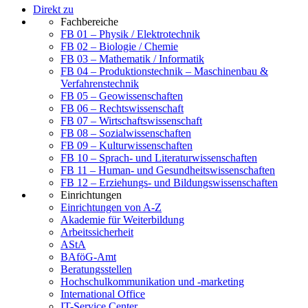
Direkt zu
Fachbereiche
FB 01 – Physik / Elektrotechnik
FB 02 – Biologie / Chemie
FB 03 – Mathematik / Informatik
FB 04 – Produktionstechnik – Maschinenbau &
Verfahrenstechnik
FB 05 – Geowissenschaften
FB 06 – Rechtswissenschaft
FB 07 – Wirtschaftswissenschaft
FB 08 – Sozialwissenschaften
FB 09 – Kulturwissenschaften
FB 10 – Sprach- und Literaturwissenschaften
FB 11 – Human- und Gesundheitswissenschaften
FB 12 – Erziehungs- und Bildungswissenschaften
Einrichtungen
Einrichtungen von A-Z
Akademie für Weiterbildung
Arbeitssicherheit
AStA
BAföG-Amt
Beratungsstellen
Hochschulkommunikation und -marketing
International Office
IT-Service Center