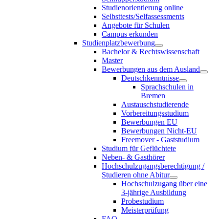
Studienorientierung online
Selbsttests/Selfassessments
Angebote für Schulen
Campus erkunden
Studienplatzbewerbung
Bachelor & Rechtswissenschaft
Master
Bewerbungen aus dem Ausland
Deutschkenntnisse
Sprachschulen in
Bremen
Austauschstudierende
Vorbereitungsstudium
Bewerbungen EU
Bewerbungen Nicht-EU
Freemover - Gaststudium
Studium für Geflüchtete
Neben- & Gasthörer
Hochschulzugangsberechtigung /
Studieren ohne Abitur
Hochschulzugang über eine
3-jährige Ausbildung
Probestudium
Meisterprüfung
FAQ