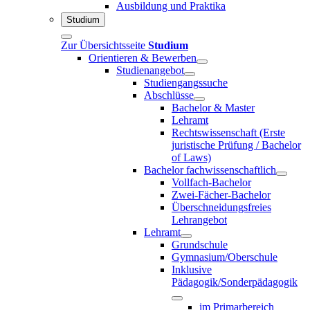
Ausbildung und Praktika
Studium
Zur Übersichtsseite
Studium
Orientieren & Bewerben
Studienangebot
Studiengangssuche
Abschlüsse
Bachelor & Master
Lehramt
Rechtswissenschaft (Erste
juristische Prüfung / Bachelor
of Laws)
Bachelor fachwissenschaftlich
Vollfach-Bachelor
Zwei-Fächer-Bachelor
Überschneidungsfreies
Lehrangebot
Lehramt
Grundschule
Gymnasium/Oberschule
Inklusive
Pädagogik/Sonderpädagogik
im Primarbereich