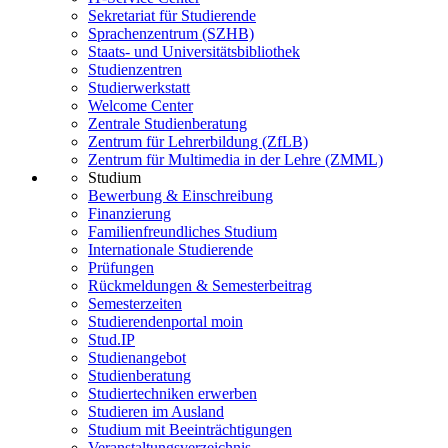
Sekretariat für Studierende
Sprachenzentrum (SZHB)
Staats- und Universitätsbibliothek
Studienzentren
Studierwerkstatt
Welcome Center
Zentrale Studienberatung
Zentrum für Lehrerbildung (ZfLB)
Zentrum für Multimedia in der Lehre (ZMML)
Studium
Bewerbung & Einschreibung
Finanzierung
Familienfreundliches Studium
Internationale Studierende
Prüfungen
Rückmeldungen & Semesterbeitrag
Semesterzeiten
Studierendenportal moin
Stud.IP
Studienangebot
Studienberatung
Studiertechniken erwerben
Studieren im Ausland
Studium mit Beeinträchtigungen
Veranstaltungsverzeichnis