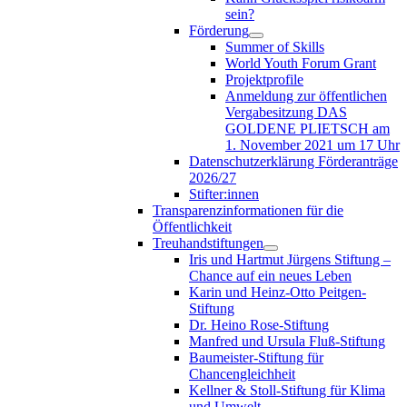
sein?
Förderung
Summer of Skills
World Youth Forum Grant
Projektprofile
Anmeldung zur öffentlichen
Vergabesitzung DAS
GOLDENE PLIETSCH am
1. November 2021 um 17 Uhr
Datenschutzerklärung Förderanträge
2026/27
Stifter:innen
Transparenzinformationen für die
Öffentlichkeit
Treuhandstiftungen
Iris und Hartmut Jürgens Stiftung –
Chance auf ein neues Leben
Karin und Heinz-Otto Peitgen-
Stiftung
Dr. Heino Rose-Stiftung
Manfred und Ursula Fluß-Stiftung
Baumeister-Stiftung für
Chancengleichheit
Kellner & Stoll-Stiftung für Klima
und Umwelt