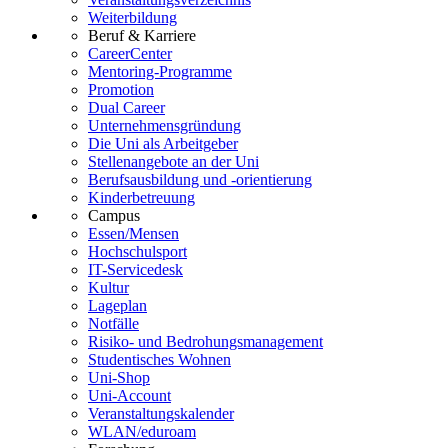
Weiterbildung
Beruf & Karriere
CareerCenter
Mentoring-Programme
Promotion
Dual Career
Unternehmensgründung
Die Uni als Arbeitgeber
Stellenangebote an der Uni
Berufsausbildung und -orientierung
Kinderbetreuung
Campus
Essen/Mensen
Hochschulsport
IT-Servicedesk
Kultur
Lageplan
Notfälle
Risiko- und Bedrohungsmanagement
Studentisches Wohnen
Uni-Shop
Uni-Account
Veranstaltungskalender
WLAN/eduroam