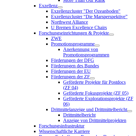
More Than Our Rank
Exzellenz
Exzellenzcluster "Der Ozeanboden"
Exzellenzcluster “Die Marsperspektive”
Northwest Alliance
U Bremen Excellence Chairs
Forschungseinrichtungen & Projekte
ZWE
Promotionsprogramme
Anerkennung von
Promotionsprogrammen
Förderungen der DFG
Förderungen des Bundes
Förderungen der EU
Förderungen der ZF
Geförderte Projekte für Postdocs
(ZF 04)
Geförderte Fokusprojekte (ZF 05)
Geförderte Explorationsprojekte (ZF
06)
Drittmittelanzeige und Drittmittelbericht
Drittmittelbericht
Anzeige von Drittmittelprojekten
Forschungsinfrastruktur
Wissenschaftliche Karriere