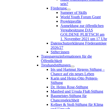
sein?
Förderung
Summer of Skills
World Youth Forum Grant
Projektprofile
Anmeldung zur öffentlichen
Vergabesitzung DAS
GOLDENE PLIETSCH am
1. November 2021 um 17 Uhr
Datenschutzerklärung Förderanträge
2026/27
Stifter:innen
Transparenzinformationen für die
Öffentlichkeit
Treuhandstiftungen
Iris und Hartmut Jürgens Stiftung –
Chance auf ein neues Leben
Karin und Heinz-Otto Peitgen-
Stiftung
Dr. Heino Rose-Stiftung
Manfred und Ursula Fluß-Stiftung
Baumeister-Stiftung für
Chancengleichheit
Kellner & Stoll-Stiftung für Klima
und Umwelt