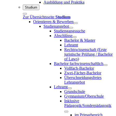
Ausbildung und Praktika
Studium
Zur Übersichtsseite
Studium
Orientieren & Bewerben
Studienangebot
Studiengangssuche
Abschlüsse
Bachelor & Master
Lehramt
Rechtswissenschaft (Erste
juristische Prüfung / Bachelor
of Laws)
Bachelor fachwissenschaftlich
Vollfach-Bachelor
Zwei-Fächer-Bachelor
Überschneidungsfreies
Lehrangebot
Lehramt
Grundschule
Gymnasium/Oberschule
Inklusive
Pädagogik/Sonderpädagogik
im Primarbereich