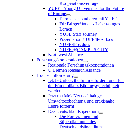
Kooperationsverträgen
YUFE - Young Universities for the Future
of Europe
Europäisch studieren mit YUFE
Für Bürger*innen - Lebenslanges
Lernen
YUFE Staff Journey
Präsentation YUFE4Postdocs
YUFE4Postdocs
YUFE @CAMPUS CITY
Northwest Alliance
Forschungskooperationen
Regionale Forschungskooperationen
U Bremen Research Alliance
Hochschulförderung
Jetzt »Unlock the future« fördern und Teil
der Förderallianz Bildungsgerechtigkeit
werden
Jetzt mit MoleNet nachhaltige
Umweltbeobachtung und praxisnahe
Lehre fördern!
Das Deutschlandstipendium
Die Förder:innen und
Stipendiat:innen des
Deutschlandstipendiums