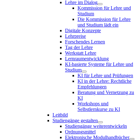
Lehre im Dialog
Kommission für Lehre und
Studium
Die Kommission für Lehre
und Studium lädt ein
Digitale Konzepte
Lehrpreise
Forschendes Lernen
Tag der Lehre
Werkstatt Lehre
Lernraumentwicklung
KI-basierte Systeme für Lehre und
Studium
KI für Lehre und Prüfungen
KI in der Lehre: Rechtliche
Empfehlungen
Beratung und Vernetzung zu
KI
Workshops und
Selbstlernkurse zu KI
Leitbild
Studiengänge gestalten
Studiengänge weiterentwickeln
Ordnungsmittel
Elektronische Modulhandbücher