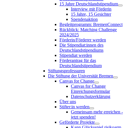
15 Jahre Deutschlandstipendium
Interview mit Förderin
15 Jahre, 15 Gesichter
Spendenaktion
Begleitprogramm: BremenConnect
Rückblick: Matching Challenge
2024/2025
Förderin/Förderer werden
Die Stipendiat:innen des
Deutschlandstipendiums
Stipendiat werden
Förderantrag für das
Deutschlandstipendium
Stiftungsprofessuren
Die Stiftung der Universität Bremen
Canvas for Change
Canvas for Change
Einreichungsformular
Datenschutzerklärung
Über uns
Stifter:in werden
Gemeinsam mehr erreichen -
jetzt spenden!
Geförderte Projekte
Kann Glücksspiel risikoarm