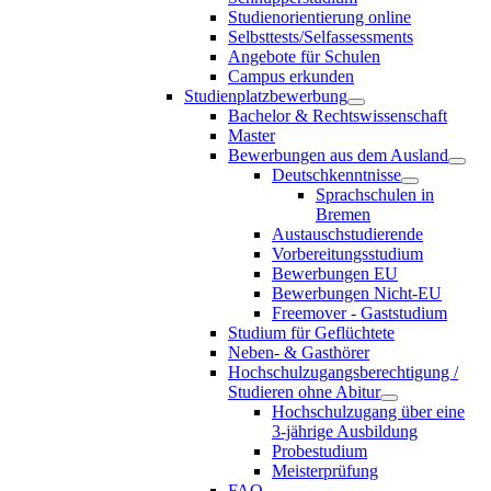
Studienorientierung online
Selbsttests/Selfassessments
Angebote für Schulen
Campus erkunden
Studienplatzbewerbung
Bachelor & Rechtswissenschaft
Master
Bewerbungen aus dem Ausland
Deutschkenntnisse
Sprachschulen in
Bremen
Austauschstudierende
Vorbereitungsstudium
Bewerbungen EU
Bewerbungen Nicht-EU
Freemover - Gaststudium
Studium für Geflüchtete
Neben- & Gasthörer
Hochschulzugangsberechtigung /
Studieren ohne Abitur
Hochschulzugang über eine
3-jährige Ausbildung
Probestudium
Meisterprüfung
FAQ