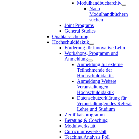
Modulhandbucharchiv
Nach
Modulhandbüchern
suchen
Joint Programs
General Studies
Qualitätssicherung
Hochschuldidaktik
Förderung für innovative Lehre
Workshops, Programm und
Anmeldung
Anmeldung für externe
Teilnehmende der
Hochschuldidaktik
Anmeldung Weitere
Veranstaltungen
Hochschuldidaktik
Datenschutzerklärung für
Veranstaltungen des Referat
Lehre und Studium
Zertifikatsprogramm
Beratung & Coaching
Modulwerkstatt
Curriculumswerkstatt
Teaching Analysis Poll