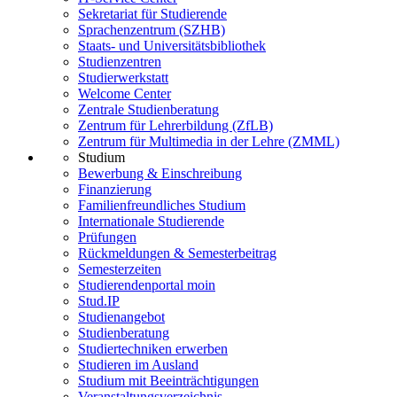
Sekretariat für Studierende
Sprachenzentrum (SZHB)
Staats- und Universitätsbibliothek
Studienzentren
Studierwerkstatt
Welcome Center
Zentrale Studienberatung
Zentrum für Lehrerbildung (ZfLB)
Zentrum für Multimedia in der Lehre (ZMML)
Studium
Bewerbung & Einschreibung
Finanzierung
Familienfreundliches Studium
Internationale Studierende
Prüfungen
Rückmeldungen & Semesterbeitrag
Semesterzeiten
Studierendenportal moin
Stud.IP
Studienangebot
Studienberatung
Studiertechniken erwerben
Studieren im Ausland
Studium mit Beeinträchtigungen
Veranstaltungsverzeichnis