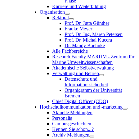
Phase
Karriere und Weiterbildung
Organisation
Rektorat
Prof. Dr. Jutta Günther
Frauke Meyer
Prof. Dr.-Ing. Maren Petersen
Prof. Dr. Michal Kucera
Dr. Mandy Boehnke
Alle Fachbereiche
Research Faculty MARUM - Zentrum für
Marine Umweltwissenschaften
Akademische Selbstverwaltung
Verwaltung und Betrieb
Datenschutz und
Informationssicherheit
Organigramm der Universität
Bremen
Chief Digital Officer (CDO)
Hochschulkommunikation und -marketing
Aktuelle Meldungen
Personalia
Campusgeschichten
Kennen Sie schon...?
Archiv Meldungen