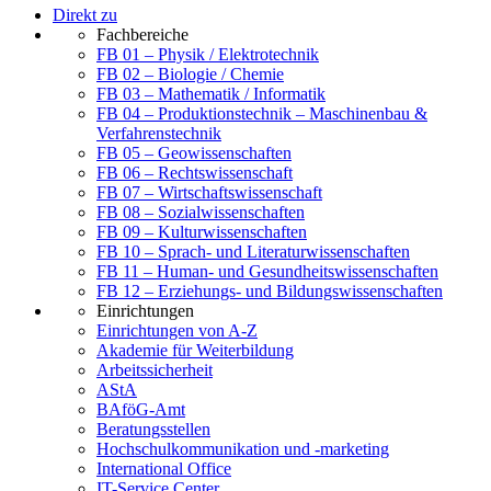
Direkt zu
Fachbereiche
FB 01 – Physik / Elektrotechnik
FB 02 – Biologie / Chemie
FB 03 – Mathematik / Informatik
FB 04 – Produktionstechnik – Maschinenbau &
Verfahrenstechnik
FB 05 – Geowissenschaften
FB 06 – Rechtswissenschaft
FB 07 – Wirtschaftswissenschaft
FB 08 – Sozialwissenschaften
FB 09 – Kulturwissenschaften
FB 10 – Sprach- und Literaturwissenschaften
FB 11 – Human- und Gesundheitswissenschaften
FB 12 – Erziehungs- und Bildungswissenschaften
Einrichtungen
Einrichtungen von A-Z
Akademie für Weiterbildung
Arbeitssicherheit
AStA
BAföG-Amt
Beratungsstellen
Hochschulkommunikation und -marketing
International Office
IT-Service Center