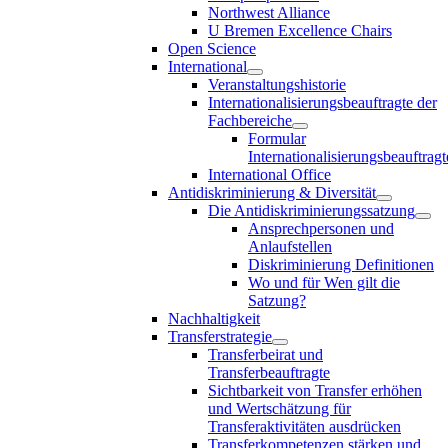
Northwest Alliance
U Bremen Excellence Chairs
Open Science
International
Veranstaltungshistorie
Internationalisierungsbeauftragte der
Fachbereiche
Formular
Internationalisierungsbeauftragt
International Office
Antidiskriminierung & Diversität
Die Antidiskriminierungssatzung
Ansprechpersonen und
Anlaufstellen
Diskriminierung Definitionen
Wo und für Wen gilt die
Satzung?
Nachhaltigkeit
Transferstrategie
Transferbeirat und
Transferbeauftragte
Sichtbarkeit von Transfer erhöhen
und Wertschätzung für
Transferaktivitäten ausdrücken
Transferkompetenzen stärken und