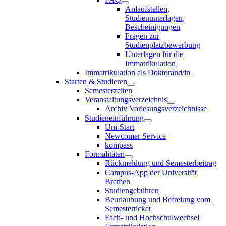
Anlaufstellen,
Studienunterlagen,
Bescheinigungen
Fragen zur
Studienplatzbewerbung
Unterlagen für die
Immatrikulation
Immatrikulation als Doktorand/in
Starten & Studieren
Semesterzeiten
Veranstaltungsverzeichnis
Archiv Vorlesungsverzeichnisse
Studieneinführung
Uni-Start
Newcomer Service
kompass
Formalitäten
Rückmeldung und Semesterbeitrag
Campus-App der Universität
Bremen
Studiengebühren
Beurlaubung und Befreiung vom
Semesterticket
Fach- und Hochschulwechsel