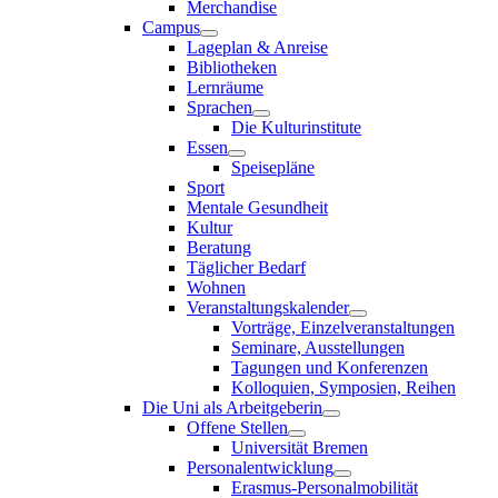
Merchandise
Campus
Lageplan & Anreise
Bibliotheken
Lernräume
Sprachen
Die Kulturinstitute
Essen
Speisepläne
Sport
Mentale Gesundheit
Kultur
Beratung
Täglicher Bedarf
Wohnen
Veranstaltungskalender
Vorträge, Einzelveranstaltungen
Seminare, Ausstellungen
Tagungen und Konferenzen
Kolloquien, Symposien, Reihen
Die Uni als Arbeitgeberin
Offene Stellen
Universität Bremen
Personalentwicklung
Erasmus-Personalmobilität