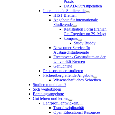
Praxis
DAAD-Kurzstipendien
Internationale Studierende
HIST Bremen
Angebote für internationale
Studierende
Registration Form (Iranian
Get Together on 29. May)
kompass
Study Buddy
Newcomer Service für
Austauschstudierende
Freemover - Gaststudium an der
Universität Bremen
Geflüchtete
Praxisorientiert studieren
Fächerübergreifende Angebote
Wissenschaftliches Schreiben
Studieren und dann?
Sich weiterbilden
Beratungsangebote
Gut lehren und lernen
Lehrprofil entwickeln
Transdisziplinarität
Open Educational Resources