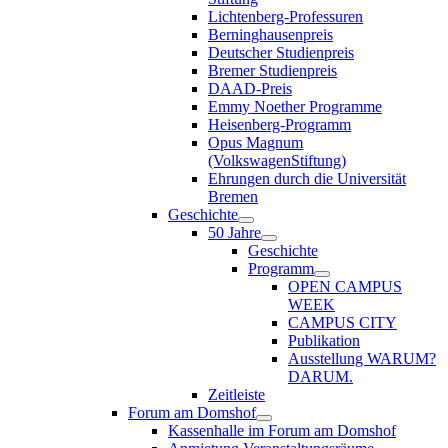
Lichtenberg-Professuren
Berninghausenpreis
Deutscher Studienpreis
Bremer Studienpreis
DAAD-Preis
Emmy Noether Programme
Heisenberg-Programm
Opus Magnum
(VolkswagenStiftung)
Ehrungen durch die Universität
Bremen
Geschichte
50 Jahre
Geschichte
Programm
OPEN CAMPUS
WEEK
CAMPUS CITY
Publikation
Ausstellung WARUM?
DARUM.
Zeitleiste
Forum am Domshof
Kassenhalle im Forum am Domshof