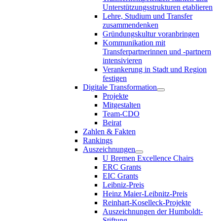
Unterstützungsstrukturen etablieren
Lehre, Studium und Transfer
zusammendenken
Gründungskultur voranbringen
Kommunikation mit
Transferpartnerinnen und -partnern
intensivieren
Verankerung in Stadt und Region
festigen
Digitale Transformation
Projekte
Mitgestalten
Team-CDO
Beirat
Zahlen & Fakten
Rankings
Auszeichnungen
U Bremen Excellence Chairs
ERC Grants
EIC Grants
Leibniz-Preis
Heinz Maier-Leibnitz-Preis
Reinhart-Koselleck-Projekte
Auszeichnungen der Humboldt-
Stiftung