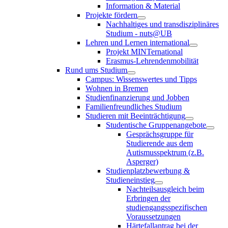
Information & Material
Projekte fördern
Nachhaltiges und transdisziplinäres
Studium - nuts@UB
Lehren und Lernen international
Projekt MINTernational
Erasmus-Lehrendenmobilität
Rund ums Studium
Campus: Wissenswertes und Tipps
Wohnen in Bremen
Studienfinanzierung und Jobben
Familienfreundliches Studium
Studieren mit Beeinträchtigung
Studentische Gruppenangebote
Gesprächsgruppe für
Studierende aus dem
Autismusspektrum (z.B.
Asperger)
Studienplatzbewerbung &
Studieneinstieg
Nachteilsausgleich beim
Erbringen der
studiengangsspezifischen
Voraussetzungen
Härtefallantrag bei der