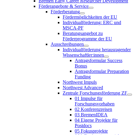
Bremen Early Career Researcher Development
Förderangebote & Service
Förderberatung
Fördermöglichkeiten der EU
Individualförderung: ERC und
MSCA-PF
Beratungsangebot zu
Förderprogramme der EU
Ausschreibungen
Individualförderung herausragender
Wissenschaftler:innen
Antragsformular Success
Bonus
Antragsformular Preparation
Funding
Northwest Impuls
Northwest Advanced
Zentrale Forschungsförderung ZF
01 Impulse für
Forschungsvorhaben
02 Konferenzreisen
03 BremenIDEA
04 Eigene Projekte für
Postdocs
05 Fokusprojekte