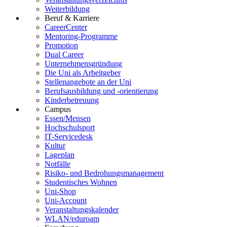
Weiterbildung
Beruf & Karriere
CareerCenter
Mentoring-Programme
Promotion
Dual Career
Unternehmensgründung
Die Uni als Arbeitgeber
Stellenangebote an der Uni
Berufsausbildung und -orientierung
Kinderbetreuung
Campus
Essen/Mensen
Hochschulsport
IT-Servicedesk
Kultur
Lageplan
Notfälle
Risiko- und Bedrohungsmanagement
Studentisches Wohnen
Uni-Shop
Uni-Account
Veranstaltungskalender
WLAN/eduroam