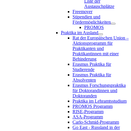
Liste der
Austauschplätze
Freemover
Stipendien und
Fördermöglichkeiten
PROMOS
Praktika im Ausland
Rat der Europäischen Union –
Aktionsprogramm für
Praktikanten und
Praktikantinnen mit einer
Behinderung
Erasmus Praktika für
Studierende
Erasmus Praktika für
Absolventen
Erasmus Forschungspraktika
für Doktorandinnen und
Doktoranden
Praktika im Lehramtsstudium
PROMOS Programm
RISE-Programm
ASA-Programm
Carlo-Schmid-Programm
Go East - Russland in der