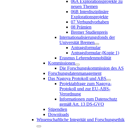
06A Explorationsprojekte zu
neuen Themen
06B Interdisziplinäre
Explorationsprojekte
07 Verbundvorhaben
08 Prämien
Bremer Studienpreis
Internationalisierungsfonds der
Universität Bremen
Antragsformular
Antragsformular (Kopie 1)
Erasmus Lehrendenmobilität
Kommissionen
Die Forschungskommission des AS
Forschungsdatenmanagement
Das Nagoya Protokoll und ABS
Projektabfrage zum Nagoya-
Protokoll und zur EU-ABS-
Verordnung
Informationen zum Datenschutz
gemäß Art. 13 DS-GVO
Stipendien
Downloads
Wissenschaftliche Integrität und Forschungsethik