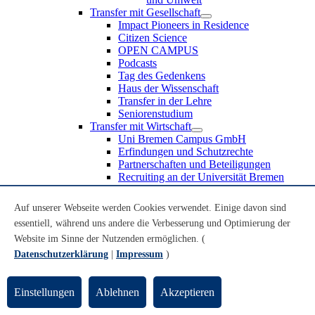
Transfer mit Gesellschaft
Impact Pioneers in Residence
Citizen Science
OPEN CAMPUS
Podcasts
Tag des Gedenkens
Haus der Wissenschaft
Transfer in der Lehre
Seniorenstudium
Transfer mit Wirtschaft
Uni Bremen Campus GmbH
Erfindungen und Schutzrechte
Partnerschaften und Beteiligungen
Recruiting an der Universität Bremen
Weiterbildung an der Universität Bremen
Transfer mit Schule
Auf unserer Webseite werden Cookies verwendet. Einige davon sind
Schülerinnen und Schüler
essentiell, während uns andere die Verbesserung und Optimierung der
MINT-Schnupperstudium
Website im Sinne der Nutzenden ermöglichen. (
Schulklassen
Lehrkräfte
Datenschutzerklärung
|
Impressum
)
Gründungsunterstützung
UniTransfer - Servicestelle für Transferaktivitäten
Einstellungen
Ablehnen
Akzeptieren
Transfermagazin der Universität Bremen