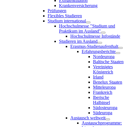
Exmatrikulation
Krankenversicherung
Prüfungen
Flexibles Studieren
Studium international
Hochschulmesse "Studium und
Praktikum im Ausland"
Hochschulmesse Infostände
Studieren im Ausland
Erasmus-Studienaufenthalt
Erfahrungsberichte
Nordeuropa
Baltische Staaten
Vereinigtes
Königreich
Irland
Benelux Staaten
Mitteleuropa
Frankreich
Iberische
Halbinsel
Südosteuropa
Südeuropa
Austausch weltweit
Austauschprogramme: