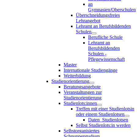
an
Gymnasien/Oberschulen
Überschneidungsfreies
Lehrangebot
Lehramt an Berufsbildenden
Schulen
Berufliche Schule
Lehramt an
Berufsbildenden
Schulen -
Pflegewissenschaft
Master
Internationale Studiengänge
Weiterbildung
Studienorientierung
Beratungsangebote
Veranstaltungen zur
Studienorientierung
Studienlots:innen
Treffen mit einer Studienlotsin
oder einem Studienlotsen
Daten_Studienlotsen
Selbst Studienlots:in werden
Selbstorganisiertes
Schnupperstudium