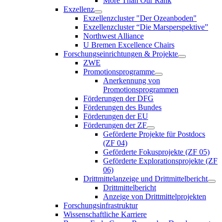
More Than Our Rank
Exzellenz
Exzellenzcluster "Der Ozeanboden"
Exzellenzcluster “Die Marsperspektive”
Northwest Alliance
U Bremen Excellence Chairs
Forschungseinrichtungen & Projekte
ZWE
Promotionsprogramme
Anerkennung von
Promotionsprogrammen
Förderungen der DFG
Förderungen des Bundes
Förderungen der EU
Förderungen der ZF
Geförderte Projekte für Postdocs
(ZF 04)
Geförderte Fokusprojekte (ZF 05)
Geförderte Explorationsprojekte (ZF
06)
Drittmittelanzeige und Drittmittelbericht
Drittmittelbericht
Anzeige von Drittmittelprojekten
Forschungsinfrastruktur
Wissenschaftliche Karriere