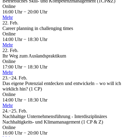
Betriebliches Skill- und Kompetenzmanagement (1CP&Z)
Online
16:00 Uhr
−
20:00 Uhr
Mehr
22.
Feb.
Career planning in challenging times
Online
14:00 Uhr
−
18:30 Uhr
Mehr
22.
Feb.
Ihr Weg zum Auslandspraktikum
Online
17:00 Uhr
−
18:30 Uhr
Mehr
23.
−
24.
Feb.
Das eigene Potenzial entdecken und entwickeln – wo will ich
wirklich hin? (1 CP)
Online
14:00 Uhr
−
18:30 Uhr
Mehr
24.
−
25.
Feb.
Nachhaltige Unternehmensführung - Interdisziplinäres
Nachhaltigkeits- und Klimamanagement (1 CP & Z)
Online
16:00 Uhr
−
20:00 Uhr