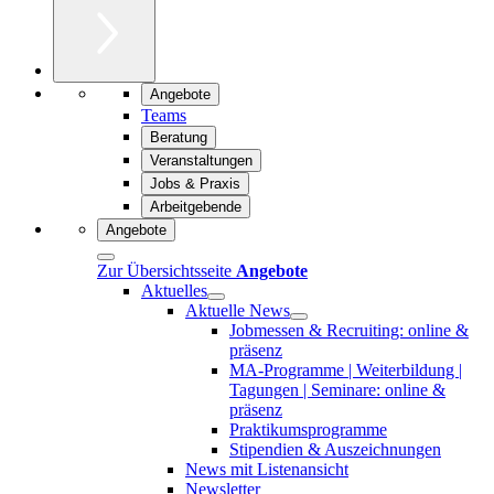
Angebote
Teams
Beratung
Veranstaltungen
Jobs & Praxis
Arbeitgebende
Angebote
Zur Übersichtsseite
Angebote
Aktuelles
Aktuelle News
Jobmessen & Recruiting: online &
präsenz
MA-Programme | Weiterbildung |
Tagungen | Seminare: online &
präsenz
Praktikumsprogramme
Stipendien & Auszeichnungen
News mit Listenansicht
Newsletter