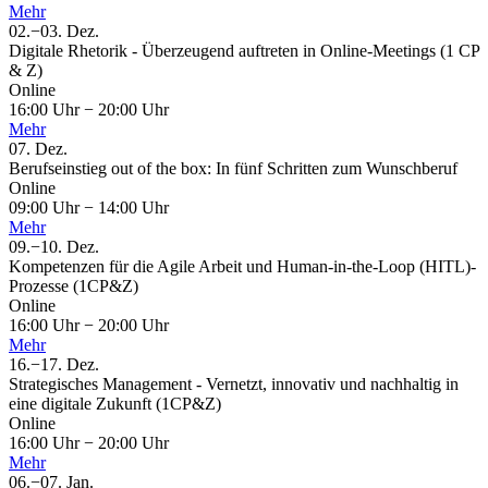
Mehr
02.
−
03.
Dez.
Digitale Rhetorik - Überzeugend auftreten in Online-Meetings (1 CP
& Z)
Online
16:00 Uhr
−
20:00 Uhr
Mehr
07.
Dez.
Berufseinstieg out of the box: In fünf Schritten zum Wunschberuf
Online
09:00 Uhr
−
14:00 Uhr
Mehr
09.
−
10.
Dez.
Kompetenzen für die Agile Arbeit und Human-in-the-Loop (HITL)-
Prozesse (1CP&Z)
Online
16:00 Uhr
−
20:00 Uhr
Mehr
16.
−
17.
Dez.
Strategisches Management - Vernetzt, innovativ und nachhaltig in
eine digitale Zukunft (1CP&Z)
Online
16:00 Uhr
−
20:00 Uhr
Mehr
06.
−
07.
Jan.