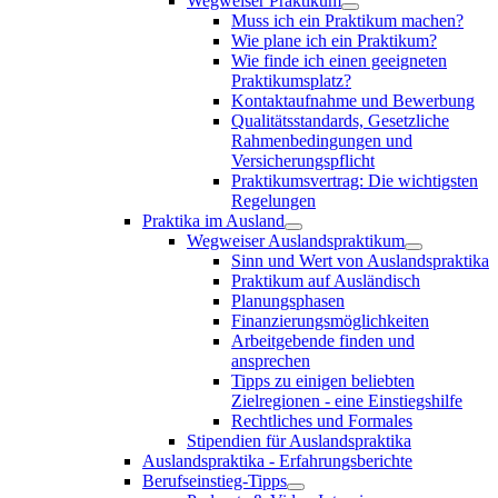
Wegweiser Praktikum
Muss ich ein Praktikum machen?
Wie plane ich ein Praktikum?
Wie finde ich einen geeigneten
Praktikumsplatz?
Kontaktaufnahme und Bewerbung
Qualitätsstandards, Gesetzliche
Rahmenbedingungen und
Versicherungspflicht
Praktikumsvertrag: Die wichtigsten
Regelungen
Praktika im Ausland
Wegweiser Auslandspraktikum
Sinn und Wert von Auslandspraktika
Praktikum auf Ausländisch
Planungsphasen
Finanzierungsmöglichkeiten
Arbeitgebende finden und
ansprechen
Tipps zu einigen beliebten
Zielregionen - eine Einstiegshilfe
Rechtliches und Formales
Stipendien für Auslandspraktika
Auslandspraktika - Erfahrungsberichte
Berufseinstieg-Tipps