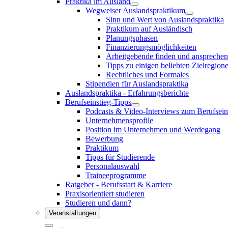
Praktika im Ausland
Wegweiser Auslandspraktikum
Sinn und Wert von Auslandspraktika
Praktikum auf Ausländisch
Planungsphasen
Finanzierungsmöglichkeiten
Arbeitgebende finden und ansprechen
Tipps zu einigen beliebten Zielregione
Rechtliches und Formales
Stipendien für Auslandspraktika
Auslandspraktika - Erfahrungsberichte
Berufseinstieg-Tipps
Podcasts & Video-Interviews zum Berufsein
Unternehmensprofile
Position im Unternehmen und Werdegang
Bewerbung
Praktikum
Tipps für Studierende
Personalauswahl
Traineeprogramme
Ratgeber - Berufsstart & Karriere
Praxisorientiert studieren
Studieren und dann?
Veranstaltungen