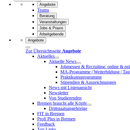
Angebote
Teams
Beratung
Veranstaltungen
Jobs & Praxis
Arbeitgebende
Angebote
Zur Übersichtsseite
Angebote
Aktuelles
Aktuelle News
Jobmessen & Recruiting: online & pr
MA-Programme | Weiterbildung | Tagu
Praktikumsprogramme
Stipendien & Auszeichnungen
News mit Listenansicht
Newsletter
Von Studierenden
Bremen braucht alle Köpfe
Drittstaatsangehörige
FIT in Bremen
Profi Plus in Bremen
Feedback
Top Links