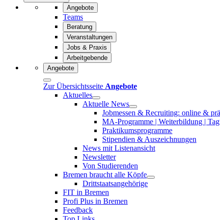
Angebote
Teams
Beratung
Veranstaltungen
Jobs & Praxis
Arbeitgebende
Angebote
Zur Übersichtsseite
Angebote
Aktuelles
Aktuelle News
Jobmessen & Recruiting: online & pr
MA-Programme | Weiterbildung | Tagu
Praktikumsprogramme
Stipendien & Auszeichnungen
News mit Listenansicht
Newsletter
Von Studierenden
Bremen braucht alle Köpfe
Drittstaatsangehörige
FIT in Bremen
Profi Plus in Bremen
Feedback
Top Links