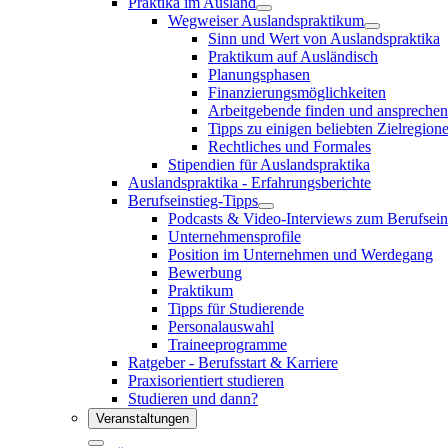
Praktika im Ausland
Wegweiser Auslandspraktikum
Sinn und Wert von Auslandspraktika
Praktikum auf Ausländisch
Planungsphasen
Finanzierungsmöglichkeiten
Arbeitgebende finden und ansprechen
Tipps zu einigen beliebten Zielregione
Rechtliches und Formales
Stipendien für Auslandspraktika
Auslandspraktika - Erfahrungsberichte
Berufseinstieg-Tipps
Podcasts & Video-Interviews zum Berufsein
Unternehmensprofile
Position im Unternehmen und Werdegang
Bewerbung
Praktikum
Tipps für Studierende
Personalauswahl
Traineeprogramme
Ratgeber - Berufsstart & Karriere
Praxisorientiert studieren
Studieren und dann?
Veranstaltungen