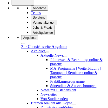
Angebote
Teams
Beratung
Veranstaltungen
Jobs & Praxis
Arbeitgebende
Angebote
Zur Übersichtsseite
Angebote
Aktuelles
Aktuelle News
Jobmessen & Recruiting: online &
präsenz
MA-Programme | Weiterbildung |
Tagungen | Seminare: online &
präsenz
Praktikumsprogramme
Stipendien & Auszeichnungen
News mit Listenansicht
Newsletter
Von Studierenden
Bremen braucht alle Köpfe
Drittstaatsangehörige