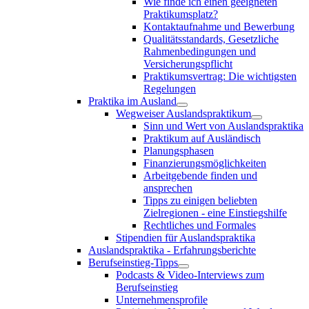
Wie finde ich einen geeigneten
Praktikumsplatz?
Kontaktaufnahme und Bewerbung
Qualitätsstandards, Gesetzliche
Rahmenbedingungen und
Versicherungspflicht
Praktikumsvertrag: Die wichtigsten
Regelungen
Praktika im Ausland
Wegweiser Auslandspraktikum
Sinn und Wert von Auslandspraktika
Praktikum auf Ausländisch
Planungsphasen
Finanzierungsmöglichkeiten
Arbeitgebende finden und
ansprechen
Tipps zu einigen beliebten
Zielregionen - eine Einstiegshilfe
Rechtliches und Formales
Stipendien für Auslandspraktika
Auslandspraktika - Erfahrungsberichte
Berufseinstieg-Tipps
Podcasts & Video-Interviews zum
Berufseinstieg
Unternehmensprofile