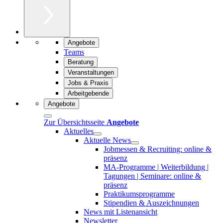
Angebote
Teams
Beratung
Veranstaltungen
Jobs & Praxis
Arbeitgebende
Angebote
Zur Übersichtsseite
Angebote
Aktuelles
Aktuelle News
Jobmessen & Recruiting: online &
präsenz
MA-Programme | Weiterbildung |
Tagungen | Seminare: online &
präsenz
Praktikumsprogramme
Stipendien & Auszeichnungen
News mit Listenansicht
Newsletter