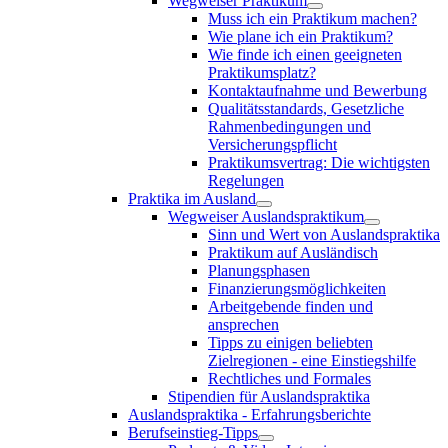
Wegweiser Praktikum
Muss ich ein Praktikum machen?
Wie plane ich ein Praktikum?
Wie finde ich einen geeigneten
Praktikumsplatz?
Kontaktaufnahme und Bewerbung
Qualitätsstandards, Gesetzliche
Rahmenbedingungen und
Versicherungspflicht
Praktikumsvertrag: Die wichtigsten
Regelungen
Praktika im Ausland
Wegweiser Auslandspraktikum
Sinn und Wert von Auslandspraktika
Praktikum auf Ausländisch
Planungsphasen
Finanzierungsmöglichkeiten
Arbeitgebende finden und
ansprechen
Tipps zu einigen beliebten
Zielregionen - eine Einstiegshilfe
Rechtliches und Formales
Stipendien für Auslandspraktika
Auslandspraktika - Erfahrungsberichte
Berufseinstieg-Tipps