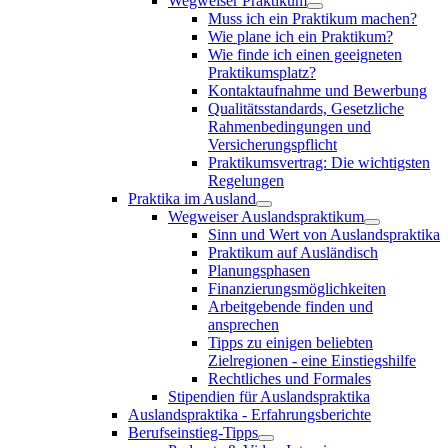
Wegweiser Praktikum
Muss ich ein Praktikum machen?
Wie plane ich ein Praktikum?
Wie finde ich einen geeigneten
Praktikumsplatz?
Kontaktaufnahme und Bewerbung
Qualitätsstandards, Gesetzliche
Rahmenbedingungen und
Versicherungspflicht
Praktikumsvertrag: Die wichtigsten
Regelungen
Praktika im Ausland
Wegweiser Auslandspraktikum
Sinn und Wert von Auslandspraktika
Praktikum auf Ausländisch
Planungsphasen
Finanzierungsmöglichkeiten
Arbeitgebende finden und
ansprechen
Tipps zu einigen beliebten
Zielregionen - eine Einstiegshilfe
Rechtliches und Formales
Stipendien für Auslandspraktika
Auslandspraktika - Erfahrungsberichte
Berufseinstieg-Tipps