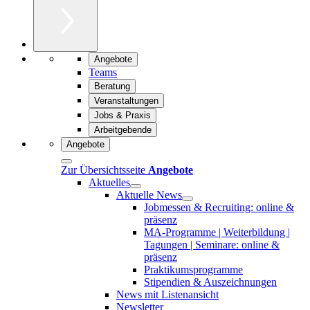
Angebote
Teams
Beratung
Veranstaltungen
Jobs & Praxis
Arbeitgebende
Angebote
Zur Übersichtsseite
Angebote
Aktuelles
Aktuelle News
Jobmessen & Recruiting: online &
präsenz
MA-Programme | Weiterbildung |
Tagungen | Seminare: online &
präsenz
Praktikumsprogramme
Stipendien & Auszeichnungen
News mit Listenansicht
Newsletter