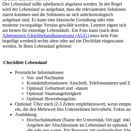
Der Lebenslauf sollte tabellarisch abgefasst werden. In der Regel
wird der Lebenslauf so aufgebaut, dass die relevantesten Sektionen
zuerst kommen und die Sektionen an sich antichronologisch
aufgebaut sind. Es kann eine klassische Gestaltung oder eine
moderne zweispaltige Version gewählt werden. Letztere eignet sich
am besten für einseitige Lebensläufe. Ein Foto kann (nach dem
Allgemeinen Gleichbehandlungsgesetz (AGG)
muss kein Foto
begefügt werden)) rechts oben oder auf ein Deckblatt eingescannt
werden. In Ihren Lebenslauf gehören:
Checkliste Lebenslauf
Persönliche Informationen
Vor- und Nachname
Kontaktinformationen: Anschrift, Telefonnummer und E
Optional: Geburtsort und –datum
Optional: Staatsangehörigkeit
Optional: Bewerbungsfoto
Optional: Über mich (2-3 Zeiten empfehlenswert, wenn entspr
ein, die den Mehrwert fürs Unternehmen hervorhebt. Fokus auf A
Ausbildung
Hochschulstudium (Name der Universität, Ort (ggf. inkl.
Angeben der Abschlussnote im Lebenslauf ist optional. 
alle sehr gut waren. Für Personen mit ausländischen Ab