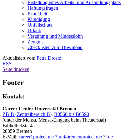
Erstellung eines Arbeits- und Ausbildungsplans
Haftungsfragen
Krankheit
Kündigung
Unfallschutz
Urlaub
Vergütung und Mindestlohn
Zeugnis
Checklisten zum Download
Aktualisiert von:
Petra Droste
RSS
Seite drucken
Footer
Kontakt
Career Center Universität Bremen
ZB-B (Zentralbereich B)
,
B0560 bis B0590
(unter der Mensa, Mensa-Eingang beim Theatersaal)
Bibliothekstr. 4a
28359 Bremen
E-Mail:
career1
protect me ?!
uni-bremen
protect me ?!
.de