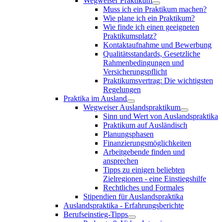
Wegweiser Praktikum
Muss ich ein Praktikum machen?
Wie plane ich ein Praktikum?
Wie finde ich einen geeigneten
Praktikumsplatz?
Kontaktaufnahme und Bewerbung
Qualitätsstandards, Gesetzliche
Rahmenbedingungen und
Versicherungspflicht
Praktikumsvertrag: Die wichtigsten
Regelungen
Praktika im Ausland
Wegweiser Auslandspraktikum
Sinn und Wert von Auslandspraktika
Praktikum auf Ausländisch
Planungsphasen
Finanzierungsmöglichkeiten
Arbeitgebende finden und
ansprechen
Tipps zu einigen beliebten
Zielregionen - eine Einstiegshilfe
Rechtliches und Formales
Stipendien für Auslandspraktika
Auslandspraktika - Erfahrungsberichte
Berufseinstieg-Tipps