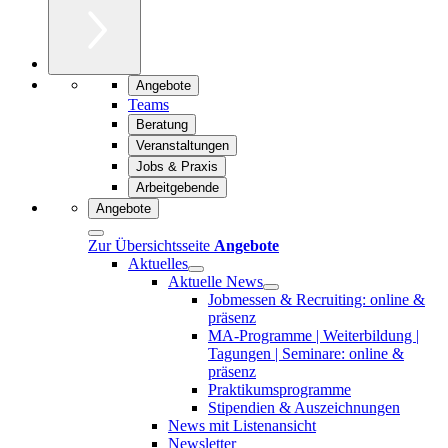
Angebote
Teams
Beratung
Veranstaltungen
Jobs & Praxis
Arbeitgebende
Angebote
Zur Übersichtsseite
Angebote
Aktuelles
Aktuelle News
Jobmessen & Recruiting: online &
präsenz
MA-Programme | Weiterbildung |
Tagungen | Seminare: online &
präsenz
Praktikumsprogramme
Stipendien & Auszeichnungen
News mit Listenansicht
Newsletter