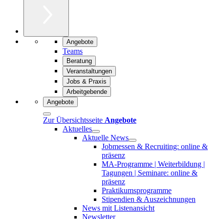
Angebote
Teams
Beratung
Veranstaltungen
Jobs & Praxis
Arbeitgebende
Angebote
Zur Übersichtsseite
Angebote
Aktuelles
Aktuelle News
Jobmessen & Recruiting: online &
präsenz
MA-Programme | Weiterbildung |
Tagungen | Seminare: online &
präsenz
Praktikumsprogramme
Stipendien & Auszeichnungen
News mit Listenansicht
Newsletter