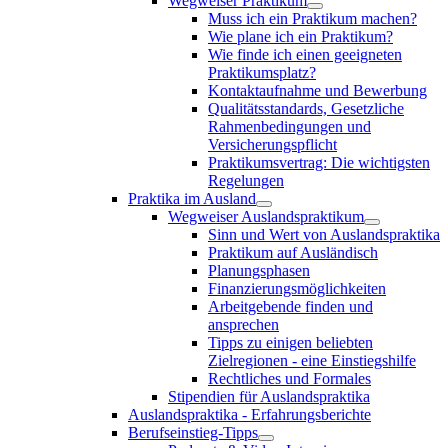
Wegweiser Praktikum
Muss ich ein Praktikum machen?
Wie plane ich ein Praktikum?
Wie finde ich einen geeigneten
Praktikumsplatz?
Kontaktaufnahme und Bewerbung
Qualitätsstandards, Gesetzliche
Rahmenbedingungen und
Versicherungspflicht
Praktikumsvertrag: Die wichtigsten
Regelungen
Praktika im Ausland
Wegweiser Auslandspraktikum
Sinn und Wert von Auslandspraktika
Praktikum auf Ausländisch
Planungsphasen
Finanzierungsmöglichkeiten
Arbeitgebende finden und
ansprechen
Tipps zu einigen beliebten
Zielregionen - eine Einstiegshilfe
Rechtliches und Formales
Stipendien für Auslandspraktika
Auslandspraktika - Erfahrungsberichte
Berufseinstieg-Tipps