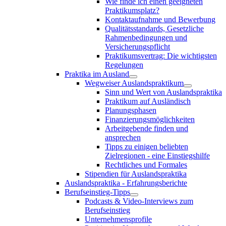
Wie finde ich einen geeigneten
Praktikumsplatz?
Kontaktaufnahme und Bewerbung
Qualitätsstandards, Gesetzliche
Rahmenbedingungen und
Versicherungspflicht
Praktikumsvertrag: Die wichtigsten
Regelungen
Praktika im Ausland
Wegweiser Auslandspraktikum
Sinn und Wert von Auslandspraktika
Praktikum auf Ausländisch
Planungsphasen
Finanzierungsmöglichkeiten
Arbeitgebende finden und
ansprechen
Tipps zu einigen beliebten
Zielregionen - eine Einstiegshilfe
Rechtliches und Formales
Stipendien für Auslandspraktika
Auslandspraktika - Erfahrungsberichte
Berufseinstieg-Tipps
Podcasts & Video-Interviews zum
Berufseinstieg
Unternehmensprofile