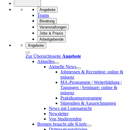
Angebote
Teams
Beratung
Veranstaltungen
Jobs & Praxis
Arbeitgebende
Angebote
Zur Übersichtsseite
Angebote
Aktuelles
Aktuelle News
Jobmessen & Recruiting: online &
präsenz
MA-Programme | Weiterbildung |
Tagungen | Seminare: online &
präsenz
Praktikumsprogramme
Stipendien & Auszeichnungen
News mit Listenansicht
Newsletter
Von Studierenden
Bremen braucht alle Köpfe
Drittstaatsangehörige