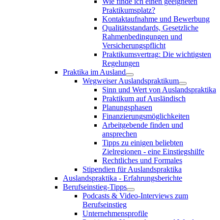
Wie finde ich einen geeigneten
Praktikumsplatz?
Kontaktaufnahme und Bewerbung
Qualitätsstandards, Gesetzliche
Rahmenbedingungen und
Versicherungspflicht
Praktikumsvertrag: Die wichtigsten
Regelungen
Praktika im Ausland
Wegweiser Auslandspraktikum
Sinn und Wert von Auslandspraktika
Praktikum auf Ausländisch
Planungsphasen
Finanzierungsmöglichkeiten
Arbeitgebende finden und
ansprechen
Tipps zu einigen beliebten
Zielregionen - eine Einstiegshilfe
Rechtliches und Formales
Stipendien für Auslandspraktika
Auslandspraktika - Erfahrungsberichte
Berufseinstieg-Tipps
Podcasts & Video-Interviews zum
Berufseinstieg
Unternehmensprofile