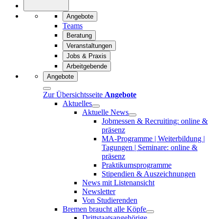
Angebote
Teams
Beratung
Veranstaltungen
Jobs & Praxis
Arbeitgebende
Angebote
Zur Übersichtsseite
Angebote
Aktuelles
Aktuelle News
Jobmessen & Recruiting: online &
präsenz
MA-Programme | Weiterbildung |
Tagungen | Seminare: online &
präsenz
Praktikumsprogramme
Stipendien & Auszeichnungen
News mit Listenansicht
Newsletter
Von Studierenden
Bremen braucht alle Köpfe
Drittstaatsangehörige