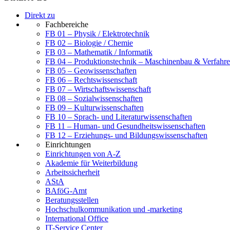
Direkt zu
Fachbereiche
FB 01 – Physik / Elektrotechnik
FB 02 – Biologie / Chemie
FB 03 – Mathematik / Informatik
FB 04 – Produktionstechnik – Maschinenbau & Verfahre
FB 05 – Geowissenschaften
FB 06 – Rechtswissenschaft
FB 07 – Wirtschaftswissenschaft
FB 08 – Sozialwissenschaften
FB 09 – Kulturwissenschaften
FB 10 – Sprach- und Literaturwissenschaften
FB 11 – Human- und Gesundheitswissenschaften
FB 12 – Erziehungs- und Bildungswissenschaften
Einrichtungen
Einrichtungen von A-Z
Akademie für Weiterbildung
Arbeitssicherheit
AStA
BAföG-Amt
Beratungsstellen
Hochschulkommunikation und -marketing
International Office
IT-Service Center