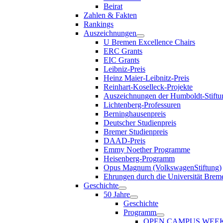
Beirat
Zahlen & Fakten
Rankings
Auszeichnungen
U Bremen Excellence Chairs
ERC Grants
EIC Grants
Leibniz-Preis
Heinz Maier-Leibnitz-Preis
Reinhart-Koselleck-Projekte
Auszeichnungen der Humboldt-Stiftu
Lichtenberg-Professuren
Berninghausenpreis
Deutscher Studienpreis
Bremer Studienpreis
DAAD-Preis
Emmy Noether Programme
Heisenberg-Programm
Opus Magnum (VolkswagenStiftung)
Ehrungen durch die Universität Brem
Geschichte
50 Jahre
Geschichte
Programm
OPEN CAMPUS WEE