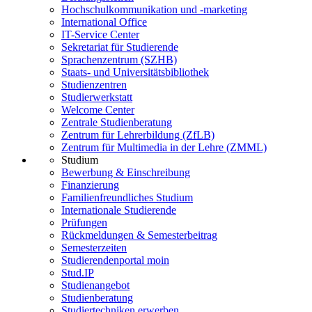
Hochschulkommunikation und -marketing
International Office
IT-Service Center
Sekretariat für Studierende
Sprachenzentrum (SZHB)
Staats- und Universitätsbibliothek
Studienzentren
Studierwerkstatt
Welcome Center
Zentrale Studienberatung
Zentrum für Lehrerbildung (ZfLB)
Zentrum für Multimedia in der Lehre (ZMML)
Studium
Bewerbung & Einschreibung
Finanzierung
Familienfreundliches Studium
Internationale Studierende
Prüfungen
Rückmeldungen & Semesterbeitrag
Semesterzeiten
Studierendenportal moin
Stud.IP
Studienangebot
Studienberatung
Studiertechniken erwerben