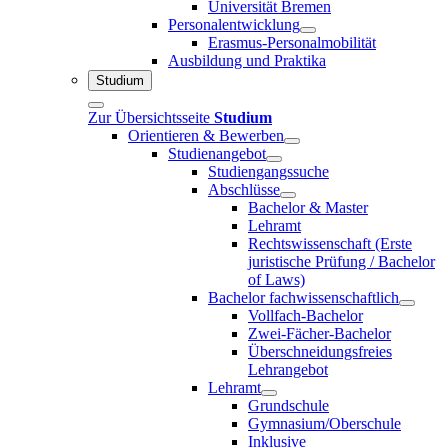
Universität Bremen
Personalentwicklung
Erasmus-Personalmobilität
Ausbildung und Praktika
Studium
Zur Übersichtsseite
Studium
Orientieren & Bewerben
Studienangebot
Studiengangssuche
Abschlüsse
Bachelor & Master
Lehramt
Rechtswissenschaft (Erste
juristische Prüfung / Bachelor
of Laws)
Bachelor fachwissenschaftlich
Vollfach-Bachelor
Zwei-Fächer-Bachelor
Überschneidungsfreies
Lehrangebot
Lehramt
Grundschule
Gymnasium/Oberschule
Inklusive