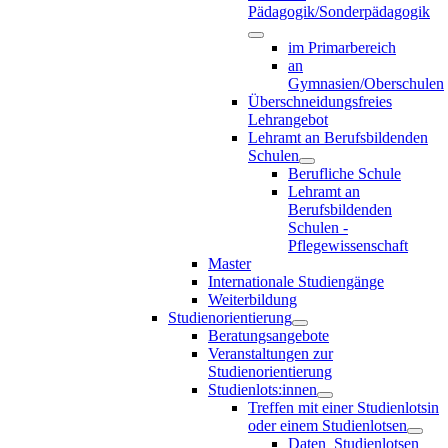
Pädagogik/Sonderpädagogik
im Primarbereich
an
Gymnasien/Oberschulen
Überschneidungsfreies
Lehrangebot
Lehramt an Berufsbildenden
Schulen
Berufliche Schule
Lehramt an
Berufsbildenden
Schulen -
Pflegewissenschaft
Master
Internationale Studiengänge
Weiterbildung
Studienorientierung
Beratungsangebote
Veranstaltungen zur
Studienorientierung
Studienlots:innen
Treffen mit einer Studienlotsin
oder einem Studienlotsen
Daten_Studienlotsen