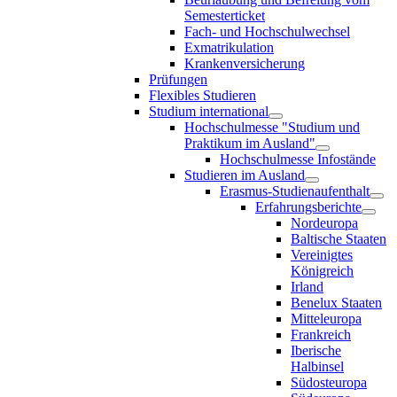
Semesterticket
Fach- und Hochschulwechsel
Exmatrikulation
Krankenversicherung
Prüfungen
Flexibles Studieren
Studium international
Hochschulmesse "Studium und
Praktikum im Ausland"
Hochschulmesse Infostände
Studieren im Ausland
Erasmus-Studienaufenthalt
Erfahrungsberichte
Nordeuropa
Baltische Staaten
Vereinigtes
Königreich
Irland
Benelux Staaten
Mitteleuropa
Frankreich
Iberische
Halbinsel
Südosteuropa