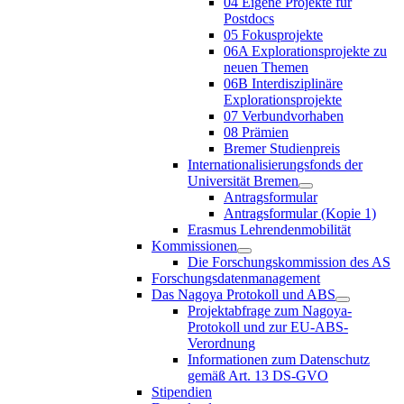
04 Eigene Projekte für
Postdocs
05 Fokusprojekte
06A Explorationsprojekte zu
neuen Themen
06B Interdisziplinäre
Explorationsprojekte
07 Verbundvorhaben
08 Prämien
Bremer Studienpreis
Internationalisierungsfonds der
Universität Bremen
Antragsformular
Antragsformular (Kopie 1)
Erasmus Lehrendenmobilität
Kommissionen
Die Forschungskommission des AS
Forschungsdatenmanagement
Das Nagoya Protokoll und ABS
Projektabfrage zum Nagoya-
Protokoll und zur EU-ABS-
Verordnung
Informationen zum Datenschutz
gemäß Art. 13 DS-GVO
Stipendien