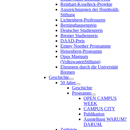
Reinhart-Koselleck-Projekte
Auszeichnungen der Humboldt-
Stiftung
Lichtenberg-Professuren
Berninghausenpreis
Deutscher Studienpreis
Bremer Studienpreis
DAAD-Preis
Emmy Noether Programme
Heisenberg-Programm
Opus Magnum
(VolkswagenStiftung)
Ehrungen durch die Universität
Bremen
Geschichte
50 Jahre
Geschichte
Programm
OPEN CAMPUS
WEEK
CAMPUS CITY
Publikation
Ausstellung WARUM?
DARUM.
Zeitleiste