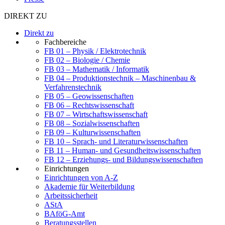
DIREKT ZU
Direkt zu
Fachbereiche
FB 01 – Physik / Elektrotechnik
FB 02 – Biologie / Chemie
FB 03 – Mathematik / Informatik
FB 04 – Produktionstechnik – Maschinenbau &
Verfahrenstechnik
FB 05 – Geowissenschaften
FB 06 – Rechtswissenschaft
FB 07 – Wirtschaftswissenschaft
FB 08 – Sozialwissenschaften
FB 09 – Kulturwissenschaften
FB 10 – Sprach- und Literaturwissenschaften
FB 11 – Human- und Gesundheitswissenschaften
FB 12 – Erziehungs- und Bildungswissenschaften
Einrichtungen
Einrichtungen von A-Z
Akademie für Weiterbildung
Arbeitssicherheit
AStA
BAföG-Amt
Beratungsstellen