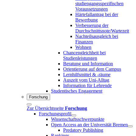
studiengangsspezifischen
Voraussetzungen
Härtefallantrag bei der
Bewerbung
Verbesserung der
Durchschnittsnote/Wartezeit
Nachteilsausgleich bei
Finanzen
Wohnen
Chancengleichheit bei
Studienleistungen
Beratung und Information
Orientierung auf dem Campus
Lernhilfsmittel & -räume
Auszeit vom Uni-Alltag
Information für Lehrende
Studentisches Engagement
Forschung
Zur Übersichtsseite
Forschung
Forschungsprofil
Wissenschaftsschwerpunkte
Open Access an der Universität Bremen
Predatory Publishing
Rankings