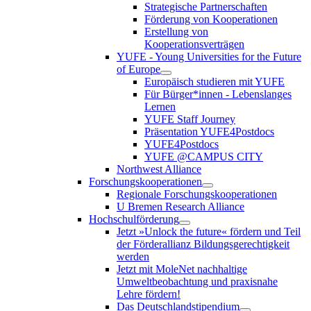
Strategische Partnerschaften
Förderung von Kooperationen
Erstellung von
Kooperationsverträgen
YUFE - Young Universities for the Future
of Europe
Europäisch studieren mit YUFE
Für Bürger*innen - Lebenslanges
Lernen
YUFE Staff Journey
Präsentation YUFE4Postdocs
YUFE4Postdocs
YUFE @CAMPUS CITY
Northwest Alliance
Forschungskooperationen
Regionale Forschungskooperationen
U Bremen Research Alliance
Hochschulförderung
Jetzt »Unlock the future« fördern und Teil
der Förderallianz Bildungsgerechtigkeit
werden
Jetzt mit MoleNet nachhaltige
Umweltbeobachtung und praxisnahe
Lehre fördern!
Das Deutschlandstipendium