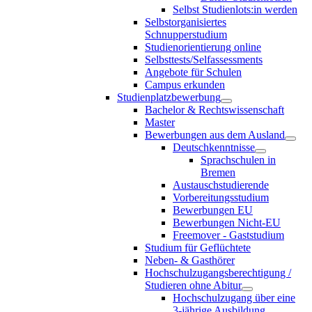
Selbst Studienlots:in werden
Selbstorganisiertes
Schnupperstudium
Studienorientierung online
Selbsttests/Selfassessments
Angebote für Schulen
Campus erkunden
Studienplatzbewerbung
Bachelor & Rechtswissenschaft
Master
Bewerbungen aus dem Ausland
Deutschkenntnisse
Sprachschulen in
Bremen
Austauschstudierende
Vorbereitungsstudium
Bewerbungen EU
Bewerbungen Nicht-EU
Freemover - Gaststudium
Studium für Geflüchtete
Neben- & Gasthörer
Hochschulzugangsberechtigung /
Studieren ohne Abitur
Hochschulzugang über eine
3-jährige Ausbildung