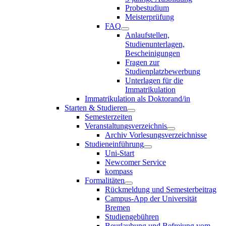
Probestudium
Meisterprüfung
FAQ
Anlaufstellen,
Studienunterlagen,
Bescheinigungen
Fragen zur
Studienplatzbewerbung
Unterlagen für die
Immatrikulation
Immatrikulation als Doktorand/in
Starten & Studieren
Semesterzeiten
Veranstaltungsverzeichnis
Archiv Vorlesungsverzeichnisse
Studieneinführung
Uni-Start
Newcomer Service
kompass
Formalitäten
Rückmeldung und Semesterbeitrag
Campus-App der Universität
Bremen
Studiengebühren
Beurlaubung und Befreiung vom