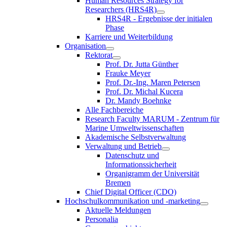
Human Resources Strategy for
Researchers (HRS4R)
HRS4R - Ergebnisse der initialen
Phase
Karriere und Weiterbildung
Organisation
Rektorat
Prof. Dr. Jutta Günther
Frauke Meyer
Prof. Dr.-Ing. Maren Petersen
Prof. Dr. Michal Kucera
Dr. Mandy Boehnke
Alle Fachbereiche
Research Faculty MARUM - Zentrum für
Marine Umweltwissenschaften
Akademische Selbstverwaltung
Verwaltung und Betrieb
Datenschutz und
Informationssicherheit
Organigramm der Universität
Bremen
Chief Digital Officer (CDO)
Hochschulkommunikation und -marketing
Aktuelle Meldungen
Personalia