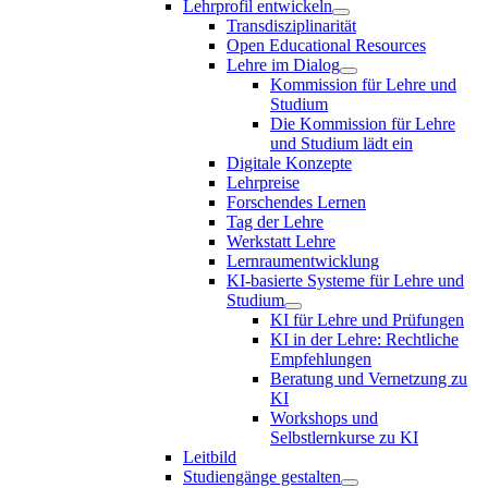
Lehrprofil entwickeln
Transdisziplinarität
Open Educational Resources
Lehre im Dialog
Kommission für Lehre und
Studium
Die Kommission für Lehre
und Studium lädt ein
Digitale Konzepte
Lehrpreise
Forschendes Lernen
Tag der Lehre
Werkstatt Lehre
Lernraumentwicklung
KI-basierte Systeme für Lehre und
Studium
KI für Lehre und Prüfungen
KI in der Lehre: Rechtliche
Empfehlungen
Beratung und Vernetzung zu
KI
Workshops und
Selbstlernkurse zu KI
Leitbild
Studiengänge gestalten