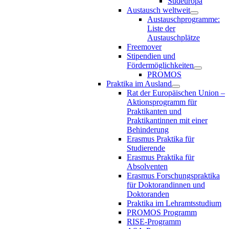
Südeuropa
Austausch weltweit
Austauschprogramme:
Liste der
Austauschplätze
Freemover
Stipendien und
Fördermöglichkeiten
PROMOS
Praktika im Ausland
Rat der Europäischen Union –
Aktionsprogramm für
Praktikanten und
Praktikantinnen mit einer
Behinderung
Erasmus Praktika für
Studierende
Erasmus Praktika für
Absolventen
Erasmus Forschungspraktika
für Doktorandinnen und
Doktoranden
Praktika im Lehramtsstudium
PROMOS Programm
RISE-Programm