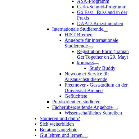
ASA-Programm
Carlo-Schmid-Programm
Go East - Russland in der
Praxis
DAAD-Kurzstipendien
Internationale Studierende
HIST Bremen
Angebote für internationale
Studierende
Registration Form (Iranian
Get Together on 29. May)
kompass
Study Buddy
Newcomer Service für
Austauschstudierende
Freemover - Gaststudium an der
Universität Bremen
Geflüchtete
Praxisorientiert studieren
Fächerübergreifende Angebote
Wissenschaftliches Schreiben
Studieren und dann?
Sich weiterbilden
Beratungsangebote
Gut lehren und lernen