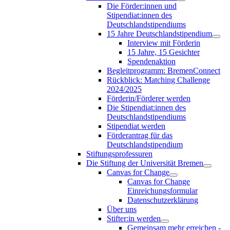
Die Förder:innen und
Stipendiat:innen des
Deutschlandstipendiums
15 Jahre Deutschlandstipendium
Interview mit Förderin
15 Jahre, 15 Gesichter
Spendenaktion
Begleitprogramm: BremenConnect
Rückblick: Matching Challenge
2024/2025
Förderin/Förderer werden
Die Stipendiat:innen des
Deutschlandstipendiums
Stipendiat werden
Förderantrag für das
Deutschlandstipendium
Stiftungsprofessuren
Die Stiftung der Universität Bremen
Canvas for Change
Canvas for Change
Einreichungsformular
Datenschutzerklärung
Über uns
Stifter:in werden
Gemeinsam mehr erreichen -