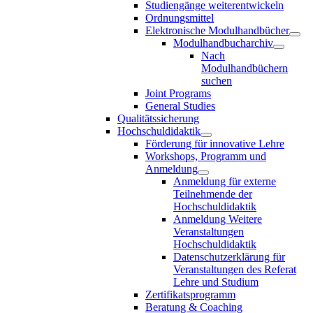
Studiengänge weiterentwickeln
Ordnungsmittel
Elektronische Modulhandbücher
Modulhandbucharchiv
Nach
Modulhandbüchern
suchen
Joint Programs
General Studies
Qualitätssicherung
Hochschuldidaktik
Förderung für innovative Lehre
Workshops, Programm und
Anmeldung
Anmeldung für externe
Teilnehmende der
Hochschuldidaktik
Anmeldung Weitere
Veranstaltungen
Hochschuldidaktik
Datenschutzerklärung für
Veranstaltungen des Referat
Lehre und Studium
Zertifikatsprogramm
Beratung & Coaching