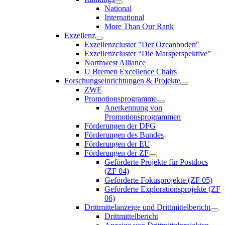
National
International
More Than Our Rank
Exzellenz
Exzellenzcluster "Der Ozeanboden"
Exzellenzcluster “Die Marsperspektive”
Northwest Alliance
U Bremen Excellence Chairs
Forschungseinrichtungen & Projekte
ZWE
Promotionsprogramme
Anerkennung von
Promotionsprogrammen
Förderungen der DFG
Förderungen des Bundes
Förderungen der EU
Förderungen der ZF
Geförderte Projekte für Postdocs
(ZF 04)
Geförderte Fokusprojekte (ZF 05)
Geförderte Explorationsprojekte (ZF
06)
Drittmittelanzeige und Drittmittelbericht
Drittmittelbericht