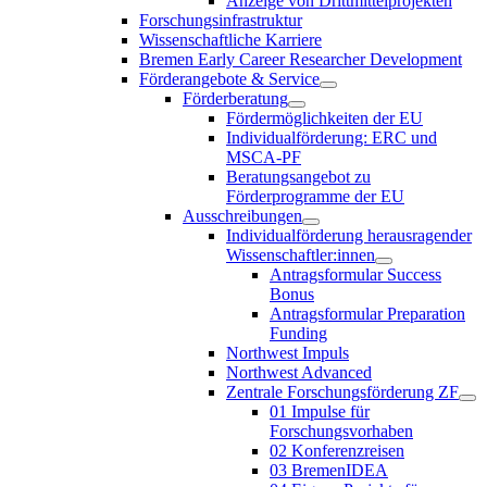
Anzeige von Drittmittelprojekten
Forschungsinfrastruktur
Wissenschaftliche Karriere
Bremen Early Career Researcher Development
Förderangebote & Service
Förderberatung
Fördermöglichkeiten der EU
Individualförderung: ERC und
MSCA-PF
Beratungsangebot zu
Förderprogramme der EU
Ausschreibungen
Individualförderung herausragender
Wissenschaftler:innen
Antragsformular Success
Bonus
Antragsformular Preparation
Funding
Northwest Impuls
Northwest Advanced
Zentrale Forschungsförderung ZF
01 Impulse für
Forschungsvorhaben
02 Konferenzreisen
03 BremenIDEA