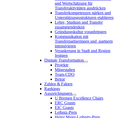
und Wertschätzung für
Transferaktivitäten ausdrücken
Transferkompetenzen stärken und
Unterstützungsstrukturen etablieren
Lehre, Studium und Transfer
zusammendenken
Gründungskultur voranbringen
Kommunikation mit
Transferpartnerinnen und -partnern
intensivieren
Verankerung in Stadt und Region
festigen
Digitale Transformation
Projekte
Mitgestalten
Team-CDO
Beirat
Zahlen & Fakten
Rankings
Auszeichnungen
U Bremen Excellence Chairs
ERC Grants
EIC Grants
Leibniz-Preis
Heinz Maier-Leibnitz-Preis