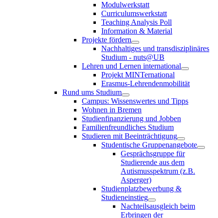
Modulwerkstatt
Curriculumswerkstatt
Teaching Analysis Poll
Information & Material
Projekte fördern
Nachhaltiges und transdisziplinäres
Studium - nuts@UB
Lehren und Lernen international
Projekt MINTernational
Erasmus-Lehrendenmobilität
Rund ums Studium
Campus: Wissenswertes und Tipps
Wohnen in Bremen
Studienfinanzierung und Jobben
Familienfreundliches Studium
Studieren mit Beeinträchtigung
Studentische Gruppenangebote
Gesprächsgruppe für
Studierende aus dem
Autismusspektrum (z.B.
Asperger)
Studienplatzbewerbung &
Studieneinstieg
Nachteilsausgleich beim
Erbringen der