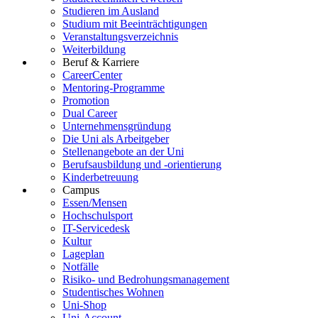
Studieren im Ausland
Studium mit Beeinträchtigungen
Veranstaltungsverzeichnis
Weiterbildung
Beruf & Karriere
CareerCenter
Mentoring-Programme
Promotion
Dual Career
Unternehmensgründung
Die Uni als Arbeitgeber
Stellenangebote an der Uni
Berufsausbildung und -orientierung
Kinderbetreuung
Campus
Essen/Mensen
Hochschulsport
IT-Servicedesk
Kultur
Lageplan
Notfälle
Risiko- und Bedrohungsmanagement
Studentisches Wohnen
Uni-Shop
Uni-Account