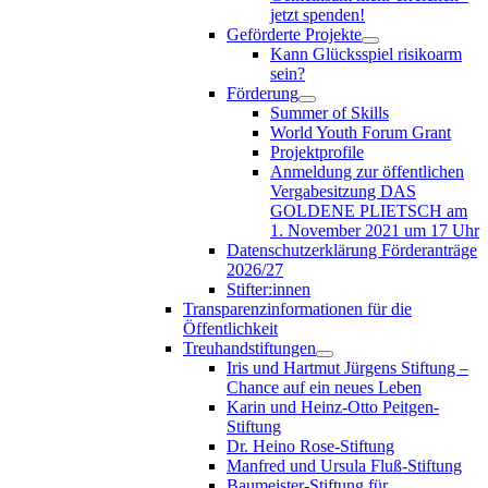
jetzt spenden!
Geförderte Projekte
Kann Glücksspiel risikoarm
sein?
Förderung
Summer of Skills
World Youth Forum Grant
Projektprofile
Anmeldung zur öffentlichen
Vergabesitzung DAS
GOLDENE PLIETSCH am
1. November 2021 um 17 Uhr
Datenschutzerklärung Förderanträge
2026/27
Stifter:innen
Transparenzinformationen für die
Öffentlichkeit
Treuhandstiftungen
Iris und Hartmut Jürgens Stiftung –
Chance auf ein neues Leben
Karin und Heinz-Otto Peitgen-
Stiftung
Dr. Heino Rose-Stiftung
Manfred und Ursula Fluß-Stiftung
Baumeister-Stiftung für