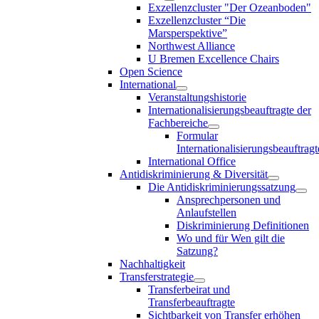
Exzellenzcluster "Der Ozeanboden"
Exzellenzcluster “Die
Marsperspektive”
Northwest Alliance
U Bremen Excellence Chairs
Open Science
International
Veranstaltungshistorie
Internationalisierungsbeauftragte der
Fachbereiche
Formular
Internationalisierungsbeauftragt
International Office
Antidiskriminierung & Diversität
Die Antidiskriminierungssatzung
Ansprechpersonen und
Anlaufstellen
Diskriminierung Definitionen
Wo und für Wen gilt die
Satzung?
Nachhaltigkeit
Transferstrategie
Transferbeirat und
Transferbeauftragte
Sichtbarkeit von Transfer erhöhen