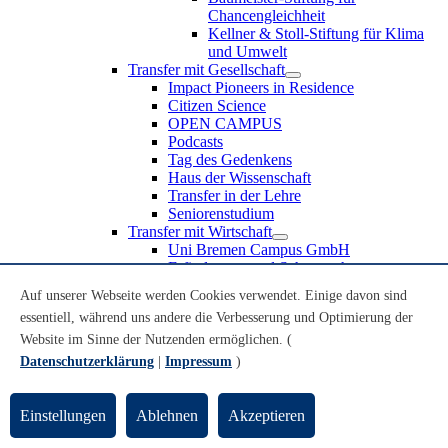
Chancengleichheit
Kellner & Stoll-Stiftung für Klima
und Umwelt
Transfer mit Gesellschaft
Impact Pioneers in Residence
Citizen Science
OPEN CAMPUS
Podcasts
Tag des Gedenkens
Haus der Wissenschaft
Transfer in der Lehre
Seniorenstudium
Transfer mit Wirtschaft
Uni Bremen Campus GmbH
Erfindungen und Schutzrechte
Partnerschaften und Beteiligungen
Auf unserer Webseite werden Cookies verwendet. Einige davon sind
Recruiting an der Universität Bremen
essentiell, während uns andere die Verbesserung und Optimierung der
Weiterbildung an der Universität Bremen
Transfer mit Schule
Website im Sinne der Nutzenden ermöglichen. (
Schülerinnen und Schüler
Datenschutzerklärung
|
Impressum
)
MINT-Schnupperstudium
Schulklassen
Lehrkräfte
Einstellungen
Ablehnen
Akzeptieren
Gründungsunterstützung
UniTransfer - Servicestelle für Transferaktivitäten