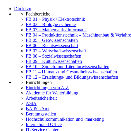
Direkt zu
Fachbereiche
FB 01 – Physik / Elektrotechnik
FB 02 – Biologie / Chemie
FB 03 – Mathematik / Informatik
FB 04 – Produktionstechnik – Maschinenbau & Verfahre
FB 05 – Geowissenschaften
FB 06 – Rechtswissenschaft
FB 07 – Wirtschaftswissenschaft
FB 08 – Sozialwissenschaften
FB 09 – Kulturwissenschaften
FB 10 – Sprach- und Literaturwissenschaften
FB 11 – Human- und Gesundheitswissenschaften
FB 12 – Erziehungs- und Bildungswissenschaften
Einrichtungen
Einrichtungen von A-Z
Akademie für Weiterbildung
Arbeitssicherheit
AStA
BAföG-Amt
Beratungsstellen
Hochschulkommunikation und -marketing
International Office
IT-Service Center