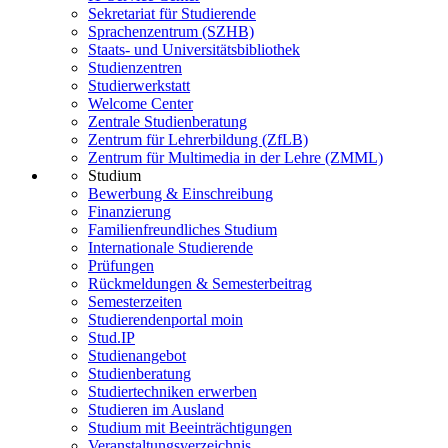
Sekretariat für Studierende
Sprachenzentrum (SZHB)
Staats- und Universitätsbibliothek
Studienzentren
Studierwerkstatt
Welcome Center
Zentrale Studienberatung
Zentrum für Lehrerbildung (ZfLB)
Zentrum für Multimedia in der Lehre (ZMML)
Studium
Bewerbung & Einschreibung
Finanzierung
Familienfreundliches Studium
Internationale Studierende
Prüfungen
Rückmeldungen & Semesterbeitrag
Semesterzeiten
Studierendenportal moin
Stud.IP
Studienangebot
Studienberatung
Studiertechniken erwerben
Studieren im Ausland
Studium mit Beeinträchtigungen
Veranstaltungsverzeichnis