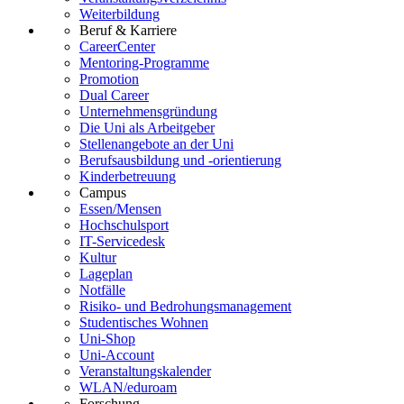
Weiterbildung
Beruf & Karriere
CareerCenter
Mentoring-Programme
Promotion
Dual Career
Unternehmensgründung
Die Uni als Arbeitgeber
Stellenangebote an der Uni
Berufsausbildung und -orientierung
Kinderbetreuung
Campus
Essen/Mensen
Hochschulsport
IT-Servicedesk
Kultur
Lageplan
Notfälle
Risiko- und Bedrohungsmanagement
Studentisches Wohnen
Uni-Shop
Uni-Account
Veranstaltungskalender
WLAN/eduroam
Forschung