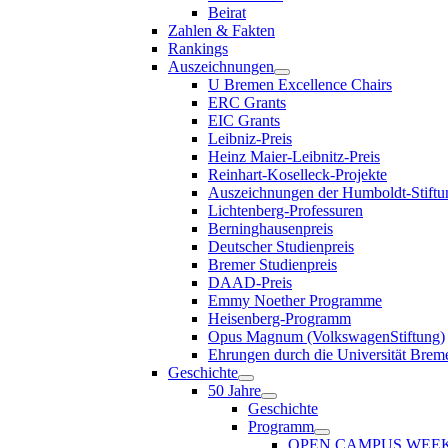
Beirat
Zahlen & Fakten
Rankings
Auszeichnungen
U Bremen Excellence Chairs
ERC Grants
EIC Grants
Leibniz-Preis
Heinz Maier-Leibnitz-Preis
Reinhart-Koselleck-Projekte
Auszeichnungen der Humboldt-Stiftu
Lichtenberg-Professuren
Berninghausenpreis
Deutscher Studienpreis
Bremer Studienpreis
DAAD-Preis
Emmy Noether Programme
Heisenberg-Programm
Opus Magnum (VolkswagenStiftung)
Ehrungen durch die Universität Brem
Geschichte
50 Jahre
Geschichte
Programm
OPEN CAMPUS WEE