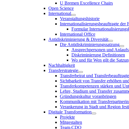
U Bremen Excellence Chairs
Open Science
International
Veranstaltungshistorie
Internationalisierungsbeauftragte der
Formular Internationalisierungs
International Office
Antidiskriminierung & Diversität
Die Antidiskriminierungssatzung
Ansprechpersonen und Anlaufst
Diskriminierung Definitionen
Wo und für Wen gilt die Satzu
Nachhaltigkeit
Transferstrategie
Transferbeirat und Transferbeauftragt
Sichtbarkeit von Transfer erhöhen un
Transferkompetenzen stärken und Unte
Lehre, Studium und Transfer zusam
Gründungskultur voranbringen
Kommunikation mit Transferpartnerinn
Verankerung in Stadt und Region fest
Digitale Transformation
Projekte
Mitgestalten
Team-CDO