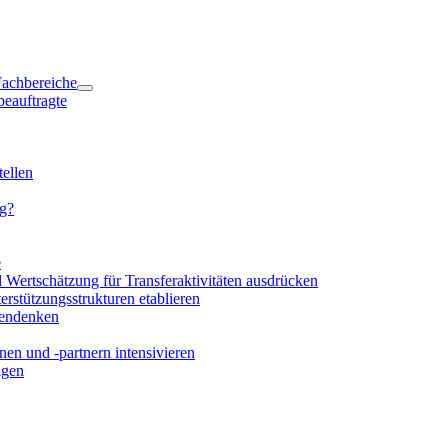
 Fachbereiche
beauftragte
ellen
ng?
e
d Wertschätzung für Transferaktivitäten ausdrücken
rstützungsstrukturen etablieren
mendenken
en und -partnern intensivieren
igen