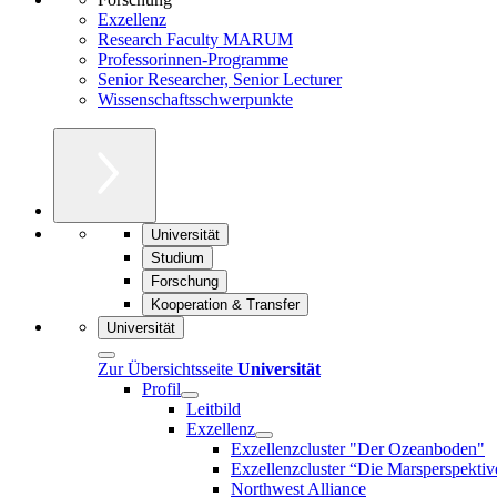
Exzellenz
Research Faculty MARUM
Professorinnen-Programme
Senior Researcher, Senior Lecturer
Wissenschaftsschwerpunkte
Universität
Studium
Forschung
Kooperation & Transfer
Universität
Zur Übersichtsseite
Universität
Profil
Leitbild
Exzellenz
Exzellenzcluster "Der Ozeanboden"
Exzellenzcluster “Die Marsperspektiv
Northwest Alliance