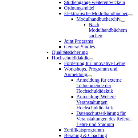
Studiengänge weiterentwickeln
Ordnungsmittel
Elektronische Modulhandbücher
Modulhandbucharchiv
Nach
Modulhandbüchern
suchen
Joint Programs
General Studies
Qualitätssicherung
Hochschuldidaktik
Förderung für innovative Lehre
Workshops, Programm und
Anmeldung
Anmeldung für externe
Teilnehmende der
Hochschuldidaktik
Anmeldung Weitere
Veranstaltungen
Hochschuldidaktik
Datenschutzerklärung für
Veranstaltungen des Referat
Lehre und Studium
Zertifikatsprogramm
Beratung & Coaching