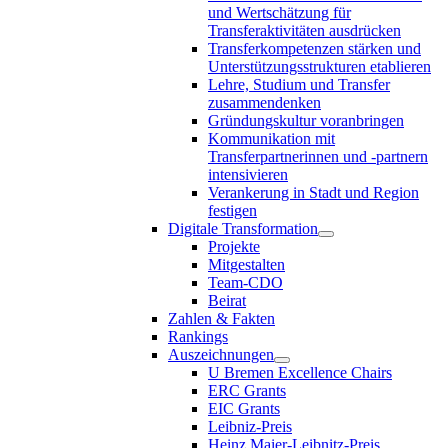
und Wertschätzung für
Transferaktivitäten ausdrücken
Transferkompetenzen stärken und
Unterstützungsstrukturen etablieren
Lehre, Studium und Transfer
zusammendenken
Gründungskultur voranbringen
Kommunikation mit
Transferpartnerinnen und -partnern
intensivieren
Verankerung in Stadt und Region
festigen
Digitale Transformation
Projekte
Mitgestalten
Team-CDO
Beirat
Zahlen & Fakten
Rankings
Auszeichnungen
U Bremen Excellence Chairs
ERC Grants
EIC Grants
Leibniz-Preis
Heinz Maier-Leibnitz-Preis