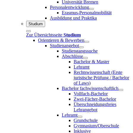
Universität Bremen
Personalentwicklung
Erasmus-Personalmobilität
Ausbildung und Praktika
Studium
Zur Übersichtsseite
Studium
Orientieren & Bewerben
Studienangebot
Studiengangssuche
Abschlüsse
Bachelor & Master
Lehramt
Rechtswissenschaft (Erste
juristische Prüfung / Bachelor
of Laws)
Bachelor fachwissenschaftlich
Vollfach-Bachelor
Zwei-Fächer-Bachelor
Überschneidungsfreies
Lehrangebot
Lehramt
Grundschule
Gymnasium/Oberschule
Inklusive