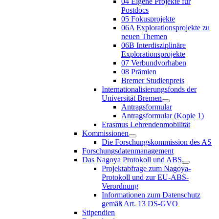
04 Eigene Projekte für
Postdocs
05 Fokusprojekte
06A Explorationsprojekte zu
neuen Themen
06B Interdisziplinäre
Explorationsprojekte
07 Verbundvorhaben
08 Prämien
Bremer Studienpreis
Internationalisierungsfonds der
Universität Bremen
Antragsformular
Antragsformular (Kopie 1)
Erasmus Lehrendenmobilität
Kommissionen
Die Forschungskommission des AS
Forschungsdatenmanagement
Das Nagoya Protokoll und ABS
Projektabfrage zum Nagoya-
Protokoll und zur EU-ABS-
Verordnung
Informationen zum Datenschutz
gemäß Art. 13 DS-GVO
Stipendien