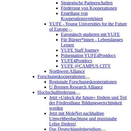
Strategische Partnerschaften
Förderung von Kooperationen
Erstellung von
Kooperationsverträgen
YUFE - Young Universities for the Future
of Europe
Europäisch studieren mit YUFE
Für Bürger*innen - Lebenslanges
Lernen
YUFE Staff Journey
Präsentation YUFE4Postdocs
YUFE4Postdocs
YUFE @CAMPUS CITY
Northwest Alliance
Forschungskooperationen
Regionale Forschungskooperationen
U Bremen Research Alliance
Hochschulförderung
Jetzt »Unlock the future« fördern und Teil
der Förderallianz Bildungsgerechtigkeit
werden
Jetzt mit MoleNet nachhaltige
Umweltbeobachtung und praxisnahe
Lehre fördern!
Das Deutschlandstipendium