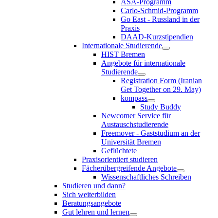
ASA-Programm
Carlo-Schmid-Programm
Go East - Russland in der
Praxis
DAAD-Kurzstipendien
Internationale Studierende
HIST Bremen
Angebote für internationale
Studierende
Registration Form (Iranian
Get Together on 29. May)
kompass
Study Buddy
Newcomer Service für
Austauschstudierende
Freemover - Gaststudium an der
Universität Bremen
Geflüchtete
Praxisorientiert studieren
Fächerübergreifende Angebote
Wissenschaftliches Schreiben
Studieren und dann?
Sich weiterbilden
Beratungsangebote
Gut lehren und lernen