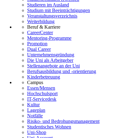
Studieren im Ausland
Studium mit Beeinträchtigungen
Veranstaltungsverzeichnis
Weiterbildung
Beruf & Karriere
CareerCenter
Mentoring-Programme
Promotion
Dual Career
Unternehmensgründung
Die Uni als Arbeitgeber
Stellenangebote an der Uni
Berufsausbildung und -orientierung
Kinderbetreuung
Campus
Essen/Mensen
Hochschulsport
IT-Servicedesk
Kultur
Lageplan
Notfälle
Risiko- und Bedrohungsmanagement
Studentisches Wohnen
Uni-Shop
Uni-Account