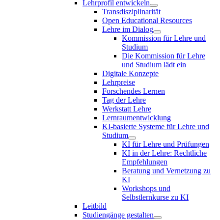
Lehrprofil entwickeln
Transdisziplinarität
Open Educational Resources
Lehre im Dialog
Kommission für Lehre und
Studium
Die Kommission für Lehre
und Studium lädt ein
Digitale Konzepte
Lehrpreise
Forschendes Lernen
Tag der Lehre
Werkstatt Lehre
Lernraumentwicklung
KI-basierte Systeme für Lehre und
Studium
KI für Lehre und Prüfungen
KI in der Lehre: Rechtliche
Empfehlungen
Beratung und Vernetzung zu
KI
Workshops und
Selbstlernkurse zu KI
Leitbild
Studiengänge gestalten