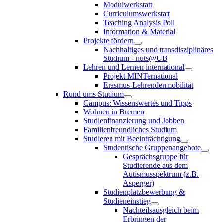
Modulwerkstatt
Curriculumswerkstatt
Teaching Analysis Poll
Information & Material
Projekte fördern
Nachhaltiges und transdisziplinäres
Studium - nuts@UB
Lehren und Lernen international
Projekt MINTernational
Erasmus-Lehrendenmobilität
Rund ums Studium
Campus: Wissenswertes und Tipps
Wohnen in Bremen
Studienfinanzierung und Jobben
Familienfreundliches Studium
Studieren mit Beeinträchtigung
Studentische Gruppenangebote
Gesprächsgruppe für
Studierende aus dem
Autismusspektrum (z.B.
Asperger)
Studienplatzbewerbung &
Studieneinstieg
Nachteilsausgleich beim
Erbringen der