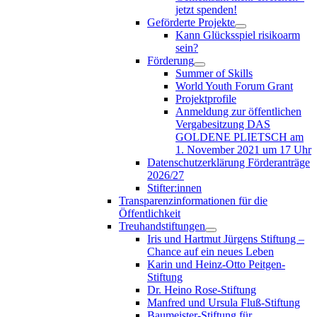
jetzt spenden!
Geförderte Projekte
Kann Glücksspiel risikoarm
sein?
Förderung
Summer of Skills
World Youth Forum Grant
Projektprofile
Anmeldung zur öffentlichen
Vergabesitzung DAS
GOLDENE PLIETSCH am
1. November 2021 um 17 Uhr
Datenschutzerklärung Förderanträge
2026/27
Stifter:innen
Transparenzinformationen für die
Öffentlichkeit
Treuhandstiftungen
Iris und Hartmut Jürgens Stiftung –
Chance auf ein neues Leben
Karin und Heinz-Otto Peitgen-
Stiftung
Dr. Heino Rose-Stiftung
Manfred und Ursula Fluß-Stiftung
Baumeister-Stiftung für