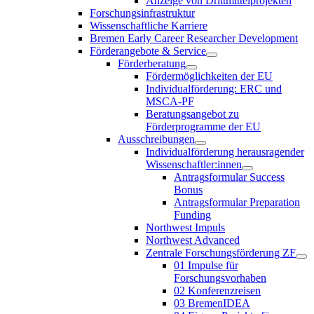
Anzeige von Drittmittelprojekten
Forschungsinfrastruktur
Wissenschaftliche Karriere
Bremen Early Career Researcher Development
Förderangebote & Service
Förderberatung
Fördermöglichkeiten der EU
Individualförderung: ERC und
MSCA-PF
Beratungsangebot zu
Förderprogramme der EU
Ausschreibungen
Individualförderung herausragender
Wissenschaftler:innen
Antragsformular Success
Bonus
Antragsformular Preparation
Funding
Northwest Impuls
Northwest Advanced
Zentrale Forschungsförderung ZF
01 Impulse für
Forschungsvorhaben
02 Konferenzreisen
03 BremenIDEA