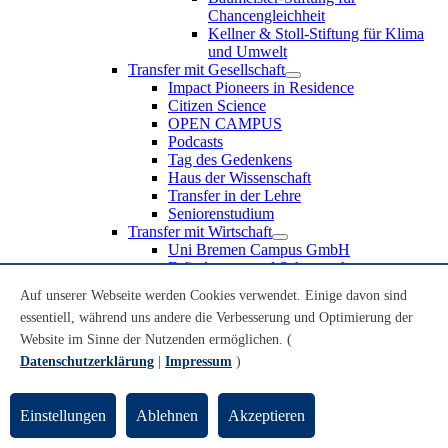
Chancengleichheit
Kellner & Stoll-Stiftung für Klima
und Umwelt
Transfer mit Gesellschaft
Impact Pioneers in Residence
Citizen Science
OPEN CAMPUS
Podcasts
Tag des Gedenkens
Haus der Wissenschaft
Transfer in der Lehre
Seniorenstudium
Transfer mit Wirtschaft
Uni Bremen Campus GmbH
Erfindungen und Schutzrechte
Partnerschaften und Beteiligungen
Auf unserer Webseite werden Cookies verwendet. Einige davon sind
Recruiting an der Universität Bremen
essentiell, während uns andere die Verbesserung und Optimierung der
Weiterbildung an der Universität Bremen
Transfer mit Schule
Website im Sinne der Nutzenden ermöglichen. (
Schülerinnen und Schüler
Datenschutzerklärung
|
Impressum
)
MINT-Schnupperstudium
Schulklassen
Lehrkräfte
Einstellungen
Ablehnen
Akzeptieren
Gründungsunterstützung
UniTransfer - Servicestelle für Transferaktivitäten