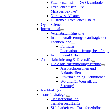
Exzellenzcluster "Der Ozeanboden"
Exzellenzcluster “Die
Marsperspektive”
Northwest Alliance
U Bremen Excellence Chairs
Open Science
International
Veranstaltungshistorie
Internationalisierungsbeauftragte der
Fachbereiche
Formular
Internationalisierungsbeauftragt
International Office
Antidiskriminierung & Diversität
Die Antidiskriminierungssatzung
Ansprechpersonen und
Anlaufstellen
Diskriminierung Definitionen
Wo und für Wen gilt die
Satzung?
Nachhaltigkeit
Transferstrategie
Transferbeirat und
Transferbeauftragte
Sichtbarkeit von Transfer erhöhen