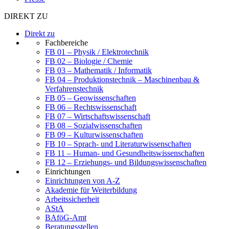
DIREKT ZU
Direkt zu
Fachbereiche
FB 01 – Physik / Elektrotechnik
FB 02 – Biologie / Chemie
FB 03 – Mathematik / Informatik
FB 04 – Produktionstechnik – Maschinenbau &
Verfahrenstechnik
FB 05 – Geowissenschaften
FB 06 – Rechtswissenschaft
FB 07 – Wirtschaftswissenschaft
FB 08 – Sozialwissenschaften
FB 09 – Kulturwissenschaften
FB 10 – Sprach- und Literaturwissenschaften
FB 11 – Human- und Gesundheitswissenschaften
FB 12 – Erziehungs- und Bildungswissenschaften
Einrichtungen
Einrichtungen von A-Z
Akademie für Weiterbildung
Arbeitssicherheit
AStA
BAföG-Amt
Beratungsstellen