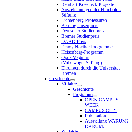
Reinhart-Koselleck-Projekte
Auszeichnungen der Humboldt-
Stiftung
Lichtenberg-Professuren
Berninghausenpreis
Deutscher Studienpreis
Bremer Studienpreis
DAAD-Preis
Emmy Noether Programme
Heisenberg-Programm
Opus Magnum
(VolkswagenStiftung)
Ehrungen durch die Universität
Bremen
Geschichte
50 Jahre
Geschichte
Programm
OPEN CAMPUS
WEEK
CAMPUS CITY
Publikation
Ausstellung WARUM?
DARUM.
Zeitleiste