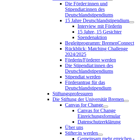
Die Förder:innen und
Stipendiat:innen des
Deutschlandstipendiums
15 Jahre Deutschlandstipendium
Interview mit Förderin
15 Jahre, 15 Gesichter
Spendenaktion
Begleitprogramm: BremenConnect
Rückblick: Matching Challenge
2024/2025
Förderin/Förderer werden
Die Stipendiat:innen des
Deutschlandstipendiums
Stipendiat werden
Förderantrag für das
Deutschlandstipendium
Stiftungsprofessuren
Die Stiftung der Universität Bremen
Canvas for Change
Canvas for Change
Einreichungsformular
Datenschutzerklärung
Über uns
Stifter:in werden
Gemeinsam mehr erreichen -