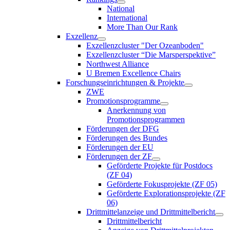
National
International
More Than Our Rank
Exzellenz
Exzellenzcluster "Der Ozeanboden"
Exzellenzcluster “Die Marsperspektive”
Northwest Alliance
U Bremen Excellence Chairs
Forschungseinrichtungen & Projekte
ZWE
Promotionsprogramme
Anerkennung von
Promotionsprogrammen
Förderungen der DFG
Förderungen des Bundes
Förderungen der EU
Förderungen der ZF
Geförderte Projekte für Postdocs
(ZF 04)
Geförderte Fokusprojekte (ZF 05)
Geförderte Explorationsprojekte (ZF
06)
Drittmittelanzeige und Drittmittelbericht
Drittmittelbericht