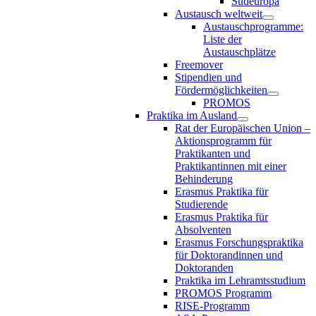
Südeuropa
Austausch weltweit
Austauschprogramme:
Liste der
Austauschplätze
Freemover
Stipendien und
Fördermöglichkeiten
PROMOS
Praktika im Ausland
Rat der Europäischen Union –
Aktionsprogramm für
Praktikanten und
Praktikantinnen mit einer
Behinderung
Erasmus Praktika für
Studierende
Erasmus Praktika für
Absolventen
Erasmus Forschungspraktika
für Doktorandinnen und
Doktoranden
Praktika im Lehramtsstudium
PROMOS Programm
RISE-Programm