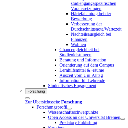
studiengangsspezifischen
Voraussetzungen
Härtefallantrag bei der
Bewerbung
Verbesserung der
Durchschnittsnote/Wartezeit
Nachteilsausgleich bei
Finanzen
Wohnen
Chancengleichheit bei
Studienleistungen
Beratung und Information
Orientierung auf dem Campus
Lernhilfsmittel & -räume
Auszeit vom Uni-Alltag
Information für Lehrende
Studentisches Engagement
Forschung
Zur Übersichtsseite
Forschung
Forschungsprofil
Wissenschaftsschwerpunkte
Open Access an der Universität Bremen
Predatory Publishing
Rankings