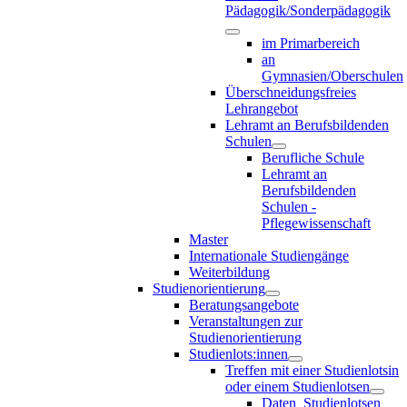
Pädagogik/Sonderpädagogik
im Primarbereich
an
Gymnasien/Oberschulen
Überschneidungsfreies
Lehrangebot
Lehramt an Berufsbildenden
Schulen
Berufliche Schule
Lehramt an
Berufsbildenden
Schulen -
Pflegewissenschaft
Master
Internationale Studiengänge
Weiterbildung
Studienorientierung
Beratungsangebote
Veranstaltungen zur
Studienorientierung
Studienlots:innen
Treffen mit einer Studienlotsin
oder einem Studienlotsen
Daten_Studienlotsen