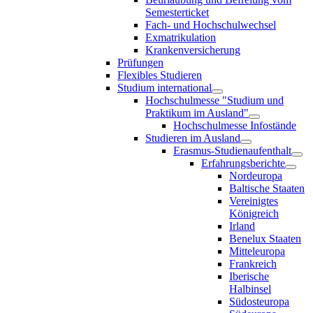
Semesterticket
Fach- und Hochschulwechsel
Exmatrikulation
Krankenversicherung
Prüfungen
Flexibles Studieren
Studium international
Hochschulmesse "Studium und
Praktikum im Ausland"
Hochschulmesse Infostände
Studieren im Ausland
Erasmus-Studienaufenthalt
Erfahrungsberichte
Nordeuropa
Baltische Staaten
Vereinigtes
Königreich
Irland
Benelux Staaten
Mitteleuropa
Frankreich
Iberische
Halbinsel
Südosteuropa