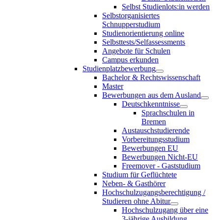
Selbst Studienlots:in werden
Selbstorganisiertes
Schnupperstudium
Studienorientierung online
Selbsttests/Selfassessments
Angebote für Schulen
Campus erkunden
Studienplatzbewerbung
Bachelor & Rechtswissenschaft
Master
Bewerbungen aus dem Ausland
Deutschkenntnisse
Sprachschulen in
Bremen
Austauschstudierende
Vorbereitungsstudium
Bewerbungen EU
Bewerbungen Nicht-EU
Freemover - Gaststudium
Studium für Geflüchtete
Neben- & Gasthörer
Hochschulzugangsberechtigung /
Studieren ohne Abitur
Hochschulzugang über eine
3-jährige Ausbildung