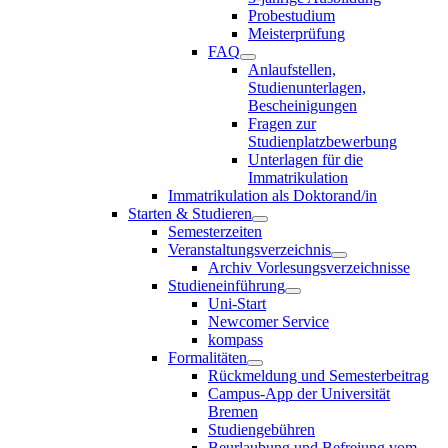
Probestudium
Meisterprüfung
FAQ
Anlaufstellen,
Studienunterlagen,
Bescheinigungen
Fragen zur
Studienplatzbewerbung
Unterlagen für die
Immatrikulation
Immatrikulation als Doktorand/in
Starten & Studieren
Semesterzeiten
Veranstaltungsverzeichnis
Archiv Vorlesungsverzeichnisse
Studieneinführung
Uni-Start
Newcomer Service
kompass
Formalitäten
Rückmeldung und Semesterbeitrag
Campus-App der Universität
Bremen
Studiengebühren
Beurlaubung und Befreiung vom