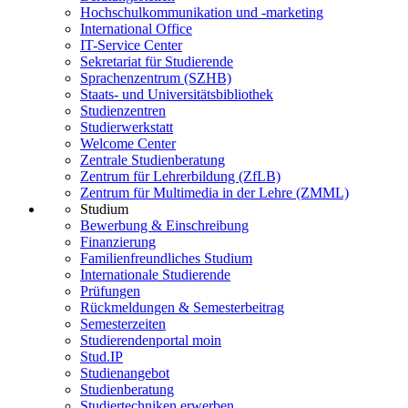
Hochschulkommunikation und -marketing
International Office
IT-Service Center
Sekretariat für Studierende
Sprachenzentrum (SZHB)
Staats- und Universitätsbibliothek
Studienzentren
Studierwerkstatt
Welcome Center
Zentrale Studienberatung
Zentrum für Lehrerbildung (ZfLB)
Zentrum für Multimedia in der Lehre (ZMML)
Studium
Bewerbung & Einschreibung
Finanzierung
Familienfreundliches Studium
Internationale Studierende
Prüfungen
Rückmeldungen & Semesterbeitrag
Semesterzeiten
Studierendenportal moin
Stud.IP
Studienangebot
Studienberatung
Studiertechniken erwerben