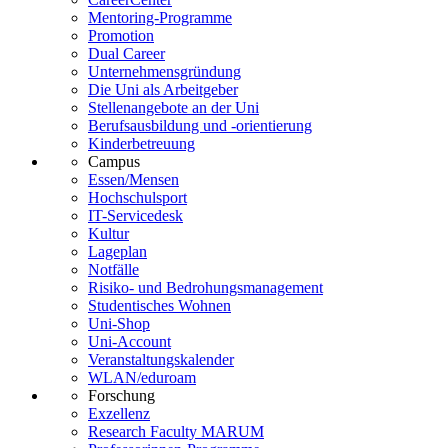
Mentoring-Programme
Promotion
Dual Career
Unternehmensgründung
Die Uni als Arbeitgeber
Stellenangebote an der Uni
Berufsausbildung und -orientierung
Kinderbetreuung
Campus
Essen/Mensen
Hochschulsport
IT-Servicedesk
Kultur
Lageplan
Notfälle
Risiko- und Bedrohungsmanagement
Studentisches Wohnen
Uni-Shop
Uni-Account
Veranstaltungskalender
WLAN/eduroam
Forschung
Exzellenz
Research Faculty MARUM