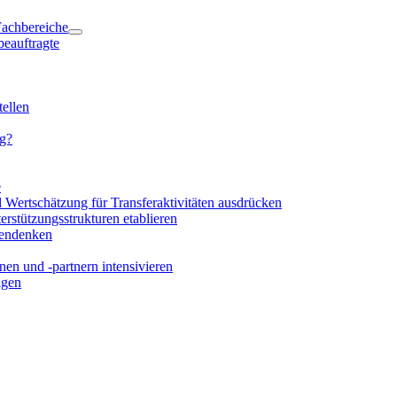
 Fachbereiche
beauftragte
ellen
ng?
e
d Wertschätzung für Transferaktivitäten ausdrücken
rstützungsstrukturen etablieren
mendenken
en und -partnern intensivieren
igen