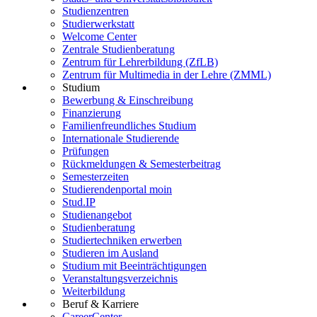
Studienzentren
Studierwerkstatt
Welcome Center
Zentrale Studienberatung
Zentrum für Lehrerbildung (ZfLB)
Zentrum für Multimedia in der Lehre (ZMML)
Studium
Bewerbung & Einschreibung
Finanzierung
Familienfreundliches Studium
Internationale Studierende
Prüfungen
Rückmeldungen & Semesterbeitrag
Semesterzeiten
Studierendenportal moin
Stud.IP
Studienangebot
Studienberatung
Studiertechniken erwerben
Studieren im Ausland
Studium mit Beeinträchtigungen
Veranstaltungsverzeichnis
Weiterbildung
Beruf & Karriere
CareerCenter