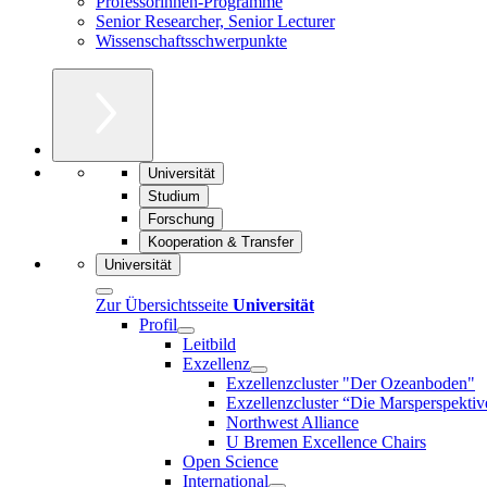
Professorinnen-Programme
Senior Researcher, Senior Lecturer
Wissenschaftsschwerpunkte
Universität
Studium
Forschung
Kooperation & Transfer
Universität
Zur Übersichtsseite
Universität
Profil
Leitbild
Exzellenz
Exzellenzcluster "Der Ozeanboden"
Exzellenzcluster “Die Marsperspektiv
Northwest Alliance
U Bremen Excellence Chairs
Open Science
International