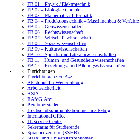
FB 01 – Physik / Elektrotechnik
FB 02 – Biologie / Chemie
FB 03 – Mathematik / Informatik
FB 04 – Produktionstechnik – Maschinenbau & Verfahre
FB 05 – Geowissenschaften
FB 06 – Rechtswissenschaft
FB 07 – Wirtschaftswissenschaft
FB 08 – Sozialwissenschaften
FB 09 – Kulturwissenschaften
FB 10 – Sprach- und Literaturwissenschaften
FB 11 – Human- und Gesundheitswissenschaften
FB 12 – Erziehungs- und Bildungswissenschaften
Einrichtungen
Einrichtungen von A-Z
Akademie für Weiterbildung
Arbeitssicherheit
AStA
BAföG-Amt
Beratungsstellen
Hochschulkommunikation und -marketing
International Office
IT-Service Center
Sekretariat für Studierende
Sprachenzentrum (SZHB)
Staats- und Universitätsbibliothek