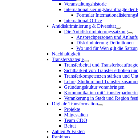
Veranstaltungshistorie
Internationalisierungsbeauftragte der
Formular Internationalisierungs
International Office
Antidiskriminierung & Diversität
Die Antidiskriminierungssatzung
Ansprechpersonen und Anlaufst
Diskriminierung Definitionen
Wo und für Wen gilt die Satzu
Nachhaltigkeit
Transferstrategie
Transferbeirat und Transferbeauftragt
Sichtbarkeit von Transfer erhöhen un
Transferkompetenzen stärken und Unte
Lehre, Studium und Transfer zusam
Gründungskultur voranbringen
Kommunikation mit Transferpartnerinn
Verankerung in Stadt und Region fest
Digitale Transformation
Projekte
Mitgestalten
Team-CDO
Beirat
Zahlen & Fakten
Rankings