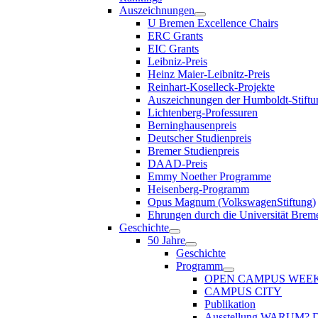
Auszeichnungen
U Bremen Excellence Chairs
ERC Grants
EIC Grants
Leibniz-Preis
Heinz Maier-Leibnitz-Preis
Reinhart-Koselleck-Projekte
Auszeichnungen der Humboldt-Stiftu
Lichtenberg-Professuren
Berninghausenpreis
Deutscher Studienpreis
Bremer Studienpreis
DAAD-Preis
Emmy Noether Programme
Heisenberg-Programm
Opus Magnum (VolkswagenStiftung)
Ehrungen durch die Universität Brem
Geschichte
50 Jahre
Geschichte
Programm
OPEN CAMPUS WEE
CAMPUS CITY
Publikation
Ausstellung WARUM?