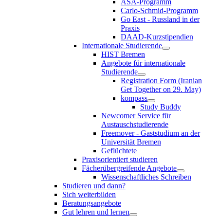
ASA-Programm
Carlo-Schmid-Programm
Go East - Russland in der
Praxis
DAAD-Kurzstipendien
Internationale Studierende
HIST Bremen
Angebote für internationale
Studierende
Registration Form (Iranian
Get Together on 29. May)
kompass
Study Buddy
Newcomer Service für
Austauschstudierende
Freemover - Gaststudium an der
Universität Bremen
Geflüchtete
Praxisorientiert studieren
Fächerübergreifende Angebote
Wissenschaftliches Schreiben
Studieren und dann?
Sich weiterbilden
Beratungsangebote
Gut lehren und lernen