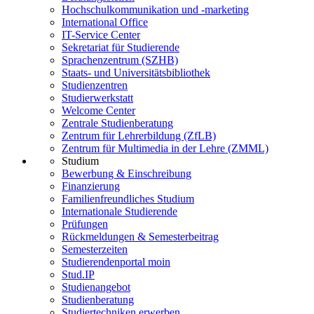
Hochschulkommunikation und -marketing
International Office
IT-Service Center
Sekretariat für Studierende
Sprachenzentrum (SZHB)
Staats- und Universitätsbibliothek
Studienzentren
Studierwerkstatt
Welcome Center
Zentrale Studienberatung
Zentrum für Lehrerbildung (ZfLB)
Zentrum für Multimedia in der Lehre (ZMML)
Studium
Bewerbung & Einschreibung
Finanzierung
Familienfreundliches Studium
Internationale Studierende
Prüfungen
Rückmeldungen & Semesterbeitrag
Semesterzeiten
Studierendenportal moin
Stud.IP
Studienangebot
Studienberatung
Studiertechniken erwerben