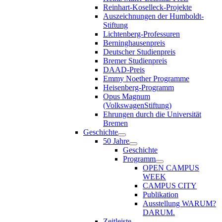
Reinhart-Koselleck-Projekte
Auszeichnungen der Humboldt-
Stiftung
Lichtenberg-Professuren
Berninghausenpreis
Deutscher Studienpreis
Bremer Studienpreis
DAAD-Preis
Emmy Noether Programme
Heisenberg-Programm
Opus Magnum
(VolkswagenStiftung)
Ehrungen durch die Universität
Bremen
Geschichte
50 Jahre
Geschichte
Programm
OPEN CAMPUS
WEEK
CAMPUS CITY
Publikation
Ausstellung WARUM?
DARUM.
Zeitleiste