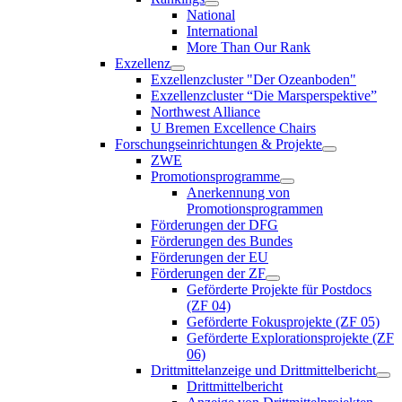
National
International
More Than Our Rank
Exzellenz
Exzellenzcluster "Der Ozeanboden"
Exzellenzcluster “Die Marsperspektive”
Northwest Alliance
U Bremen Excellence Chairs
Forschungseinrichtungen & Projekte
ZWE
Promotionsprogramme
Anerkennung von
Promotionsprogrammen
Förderungen der DFG
Förderungen des Bundes
Förderungen der EU
Förderungen der ZF
Geförderte Projekte für Postdocs
(ZF 04)
Geförderte Fokusprojekte (ZF 05)
Geförderte Explorationsprojekte (ZF
06)
Drittmittelanzeige und Drittmittelbericht
Drittmittelbericht