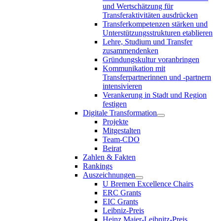
und Wertschätzung für
Transferaktivitäten ausdrücken
Transferkompetenzen stärken und
Unterstützungsstrukturen etablieren
Lehre, Studium und Transfer
zusammendenken
Gründungskultur voranbringen
Kommunikation mit
Transferpartnerinnen und -partnern
intensivieren
Verankerung in Stadt und Region
festigen
Digitale Transformation
Projekte
Mitgestalten
Team-CDO
Beirat
Zahlen & Fakten
Rankings
Auszeichnungen
U Bremen Excellence Chairs
ERC Grants
EIC Grants
Leibniz-Preis
Heinz Maier-Leibnitz-Preis