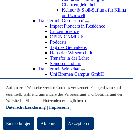
Chancengleichheit
Kellner & Stoll-Stiftung für Klima
und Umwelt
Transfer mit Gesellschaft
Impact Pioneers in Residence
Citizen Science
OPEN CAMPUS
Podcasts
Tag des Gedenkens
Haus der Wissenschaft
Transfer in der Lehre
Seniorenstudium
Transfer mit Wirtschaft
Uni Bremen Campus GmbH
Erfindungen und Schutzrechte
Partnerschaften und Beteiligungen
Auf unserer Webseite werden Cookies verwendet. Einige davon sind
Recruiting an der Universität Bremen
essentiell, während uns andere die Verbesserung und Optimierung der
Weiterbildung an der Universität Bremen
Transfer mit Schule
Website im Sinne der Nutzenden ermöglichen. (
Schülerinnen und Schüler
Datenschutzerklärung
|
Impressum
)
MINT-Schnupperstudium
Schulklassen
Lehrkräfte
Einstellungen
Ablehnen
Akzeptieren
Gründungsunterstützung
UniTransfer - Servicestelle für Transferaktivitäten