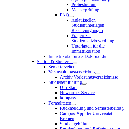
Probestudium
Meisterprüfung
FAQ
Anlaufstellen,
Studienunterlagen,
Bescheinigungen
Fragen zur
Studienplatzbewerbung
Unterlagen für die
Immatrikulation
Immatrikulation als Doktorand/in
Starten & Studieren
Semesterzeiten
Veranstaltungsverzeichnis
Archiv Vorlesungsverzeichnisse
Studieneinführung
Uni-Start
Newcomer Service
kompass
Formalitäten
Rückmeldung und Semesterbeitrag
Campus-App der Universität
Bremen
Studiengebühren
Beurlaubung und Befreiung vom