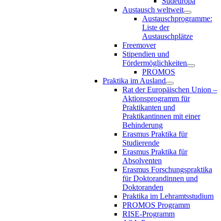
Südeuropa
Austausch weltweit
Austauschprogramme:
Liste der
Austauschplätze
Freemover
Stipendien und
Fördermöglichkeiten
PROMOS
Praktika im Ausland
Rat der Europäischen Union –
Aktionsprogramm für
Praktikanten und
Praktikantinnen mit einer
Behinderung
Erasmus Praktika für
Studierende
Erasmus Praktika für
Absolventen
Erasmus Forschungspraktika
für Doktorandinnen und
Doktoranden
Praktika im Lehramtsstudium
PROMOS Programm
RISE-Programm