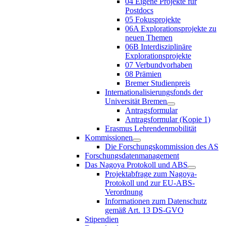
04 Eigene Projekte für
Postdocs
05 Fokusprojekte
06A Explorationsprojekte zu
neuen Themen
06B Interdisziplinäre
Explorationsprojekte
07 Verbundvorhaben
08 Prämien
Bremer Studienpreis
Internationalisierungsfonds der
Universität Bremen
Antragsformular
Antragsformular (Kopie 1)
Erasmus Lehrendenmobilität
Kommissionen
Die Forschungskommission des AS
Forschungsdatenmanagement
Das Nagoya Protokoll und ABS
Projektabfrage zum Nagoya-
Protokoll und zur EU-ABS-
Verordnung
Informationen zum Datenschutz
gemäß Art. 13 DS-GVO
Stipendien