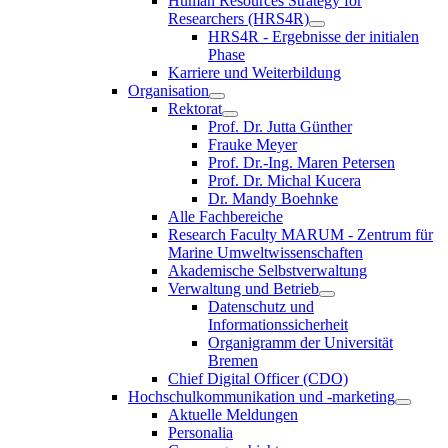
Human Resources Strategy for
Researchers (HRS4R)
HRS4R - Ergebnisse der initialen
Phase
Karriere und Weiterbildung
Organisation
Rektorat
Prof. Dr. Jutta Günther
Frauke Meyer
Prof. Dr.-Ing. Maren Petersen
Prof. Dr. Michal Kucera
Dr. Mandy Boehnke
Alle Fachbereiche
Research Faculty MARUM - Zentrum für
Marine Umweltwissenschaften
Akademische Selbstverwaltung
Verwaltung und Betrieb
Datenschutz und
Informationssicherheit
Organigramm der Universität
Bremen
Chief Digital Officer (CDO)
Hochschulkommunikation und -marketing
Aktuelle Meldungen
Personalia