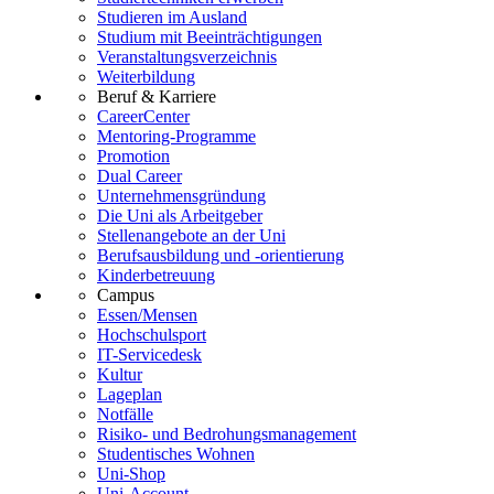
Studieren im Ausland
Studium mit Beeinträchtigungen
Veranstaltungsverzeichnis
Weiterbildung
Beruf & Karriere
CareerCenter
Mentoring-Programme
Promotion
Dual Career
Unternehmensgründung
Die Uni als Arbeitgeber
Stellenangebote an der Uni
Berufsausbildung und -orientierung
Kinderbetreuung
Campus
Essen/Mensen
Hochschulsport
IT-Servicedesk
Kultur
Lageplan
Notfälle
Risiko- und Bedrohungsmanagement
Studentisches Wohnen
Uni-Shop
Uni-Account