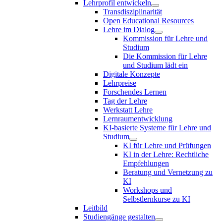
Lehrprofil entwickeln
Transdisziplinarität
Open Educational Resources
Lehre im Dialog
Kommission für Lehre und
Studium
Die Kommission für Lehre
und Studium lädt ein
Digitale Konzepte
Lehrpreise
Forschendes Lernen
Tag der Lehre
Werkstatt Lehre
Lernraumentwicklung
KI-basierte Systeme für Lehre und
Studium
KI für Lehre und Prüfungen
KI in der Lehre: Rechtliche
Empfehlungen
Beratung und Vernetzung zu
KI
Workshops und
Selbstlernkurse zu KI
Leitbild
Studiengänge gestalten