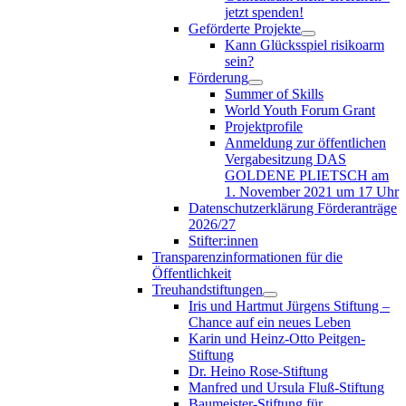
jetzt spenden!
Geförderte Projekte
Kann Glücksspiel risikoarm
sein?
Förderung
Summer of Skills
World Youth Forum Grant
Projektprofile
Anmeldung zur öffentlichen
Vergabesitzung DAS
GOLDENE PLIETSCH am
1. November 2021 um 17 Uhr
Datenschutzerklärung Förderanträge
2026/27
Stifter:innen
Transparenzinformationen für die
Öffentlichkeit
Treuhandstiftungen
Iris und Hartmut Jürgens Stiftung –
Chance auf ein neues Leben
Karin und Heinz-Otto Peitgen-
Stiftung
Dr. Heino Rose-Stiftung
Manfred und Ursula Fluß-Stiftung
Baumeister-Stiftung für