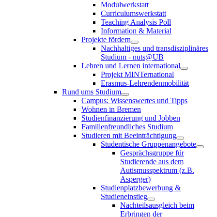
Modulwerkstatt
Curriculumswerkstatt
Teaching Analysis Poll
Information & Material
Projekte fördern
Nachhaltiges und transdisziplinäres
Studium - nuts@UB
Lehren und Lernen international
Projekt MINTernational
Erasmus-Lehrendenmobilität
Rund ums Studium
Campus: Wissenswertes und Tipps
Wohnen in Bremen
Studienfinanzierung und Jobben
Familienfreundliches Studium
Studieren mit Beeinträchtigung
Studentische Gruppenangebote
Gesprächsgruppe für
Studierende aus dem
Autismusspektrum (z.B.
Asperger)
Studienplatzbewerbung &
Studieneinstieg
Nachteilsausgleich beim
Erbringen der