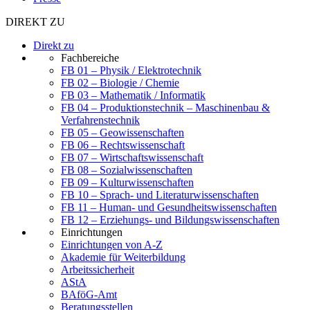
DIREKT ZU
Direkt zu
Fachbereiche
FB 01 – Physik / Elektrotechnik
FB 02 – Biologie / Chemie
FB 03 – Mathematik / Informatik
FB 04 – Produktionstechnik – Maschinenbau &
Verfahrenstechnik
FB 05 – Geowissenschaften
FB 06 – Rechtswissenschaft
FB 07 – Wirtschaftswissenschaft
FB 08 – Sozialwissenschaften
FB 09 – Kulturwissenschaften
FB 10 – Sprach- und Literaturwissenschaften
FB 11 – Human- und Gesundheitswissenschaften
FB 12 – Erziehungs- und Bildungswissenschaften
Einrichtungen
Einrichtungen von A-Z
Akademie für Weiterbildung
Arbeitssicherheit
AStA
BAföG-Amt
Beratungsstellen