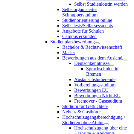
Selbst Studienlots:in werden
Selbstorganisiertes
Schnupperstudium
Studienorientierung online
Selbsttests/Selfassessments
Angebote für Schulen
Campus erkunden
Studienplatzbewerbung
Bachelor & Rechtswissenschaft
Master
Bewerbungen aus dem Ausland
Deutschkenntnisse
Sprachschulen in
Bremen
Austauschstudierende
Vorbereitungsstudium
Bewerbungen EU
Bewerbungen Nicht-EU
Freemover - Gaststudium
Studium für Geflüchtete
Neben- & Gasthörer
Hochschulzugangsberechtigung /
Studieren ohne Abitur
Hochschulzugang über eine
3-jährige Ausbildung