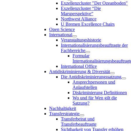
Exzellenzcluster "Der Ozeanboden"
Exzellenzcluster “Die
Marsperspektive”
Northwest Alliance
U Bremen Excellence Chairs
Open Science
International
Veranstaltungshistorie
Internationalisierungsbeauftragte der
Fachbereiche
Formular
Internationalisierungsbeauftragt
International Office
Antidiskriminierung & Diversität
Die Antidiskriminierungssatzung
Ansprechpersonen und
Anlaufstellen
Diskriminierung Definitionen
Wo und für Wen gilt die
Satzung?
Nachhaltigkeit
Transferstrategie
Transferbeirat und
Transferbeauftragte
Sichtbarkeit von Transfer erhöhen