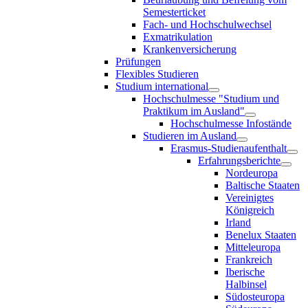
Semesterticket
Fach- und Hochschulwechsel
Exmatrikulation
Krankenversicherung
Prüfungen
Flexibles Studieren
Studium international
Hochschulmesse "Studium und
Praktikum im Ausland"
Hochschulmesse Infostände
Studieren im Ausland
Erasmus-Studienaufenthalt
Erfahrungsberichte
Nordeuropa
Baltische Staaten
Vereinigtes
Königreich
Irland
Benelux Staaten
Mitteleuropa
Frankreich
Iberische
Halbinsel
Südosteuropa