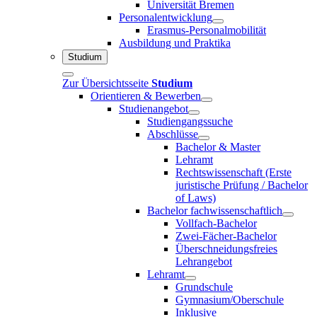
Universität Bremen
Personalentwicklung
Erasmus-Personalmobilität
Ausbildung und Praktika
Studium
Zur Übersichtsseite
Studium
Orientieren & Bewerben
Studienangebot
Studiengangssuche
Abschlüsse
Bachelor & Master
Lehramt
Rechtswissenschaft (Erste
juristische Prüfung / Bachelor
of Laws)
Bachelor fachwissenschaftlich
Vollfach-Bachelor
Zwei-Fächer-Bachelor
Überschneidungsfreies
Lehrangebot
Lehramt
Grundschule
Gymnasium/Oberschule
Inklusive