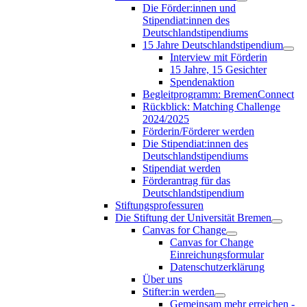
Die Förder:innen und
Stipendiat:innen des
Deutschlandstipendiums
15 Jahre Deutschlandstipendium
Interview mit Förderin
15 Jahre, 15 Gesichter
Spendenaktion
Begleitprogramm: BremenConnect
Rückblick: Matching Challenge
2024/2025
Förderin/Förderer werden
Die Stipendiat:innen des
Deutschlandstipendiums
Stipendiat werden
Förderantrag für das
Deutschlandstipendium
Stiftungsprofessuren
Die Stiftung der Universität Bremen
Canvas for Change
Canvas for Change
Einreichungsformular
Datenschutzerklärung
Über uns
Stifter:in werden
Gemeinsam mehr erreichen -