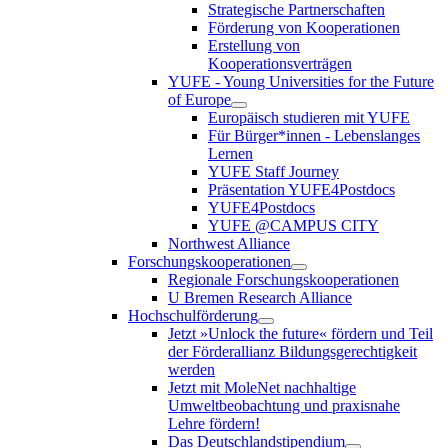
Strategische Partnerschaften
Förderung von Kooperationen
Erstellung von
Kooperationsverträgen
YUFE - Young Universities for the Future
of Europe
Europäisch studieren mit YUFE
Für Bürger*innen - Lebenslanges
Lernen
YUFE Staff Journey
Präsentation YUFE4Postdocs
YUFE4Postdocs
YUFE @CAMPUS CITY
Northwest Alliance
Forschungskooperationen
Regionale Forschungskooperationen
U Bremen Research Alliance
Hochschulförderung
Jetzt »Unlock the future« fördern und Teil
der Förderallianz Bildungsgerechtigkeit
werden
Jetzt mit MoleNet nachhaltige
Umweltbeobachtung und praxisnahe
Lehre fördern!
Das Deutschlandstipendium