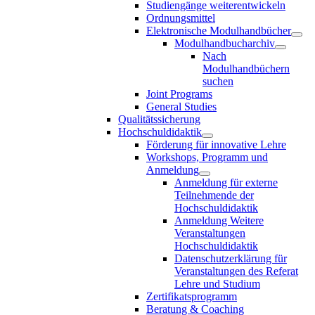
Studiengänge weiterentwickeln
Ordnungsmittel
Elektronische Modulhandbücher
Modulhandbucharchiv
Nach
Modulhandbüchern
suchen
Joint Programs
General Studies
Qualitätssicherung
Hochschuldidaktik
Förderung für innovative Lehre
Workshops, Programm und
Anmeldung
Anmeldung für externe
Teilnehmende der
Hochschuldidaktik
Anmeldung Weitere
Veranstaltungen
Hochschuldidaktik
Datenschutzerklärung für
Veranstaltungen des Referat
Lehre und Studium
Zertifikatsprogramm
Beratung & Coaching