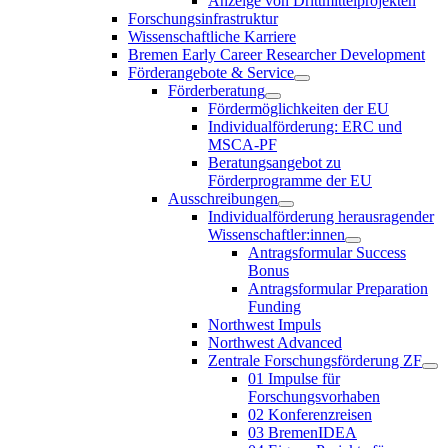
Anzeige von Drittmittelprojekten
Forschungsinfrastruktur
Wissenschaftliche Karriere
Bremen Early Career Researcher Development
Förderangebote & Service
Förderberatung
Fördermöglichkeiten der EU
Individualförderung: ERC und
MSCA-PF
Beratungsangebot zu
Förderprogramme der EU
Ausschreibungen
Individualförderung herausragender
Wissenschaftler:innen
Antragsformular Success
Bonus
Antragsformular Preparation
Funding
Northwest Impuls
Northwest Advanced
Zentrale Forschungsförderung ZF
01 Impulse für
Forschungsvorhaben
02 Konferenzreisen
03 BremenIDEA