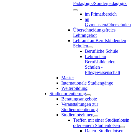
Pädagogik/Sonderpädagogik
im Primarbereich
an
Gymnasien/Oberschulen
Überschneidungsfreies
Lehrangebot
Lehramt an Berufsbildenden
Schulen
Berufliche Schule
Lehramt an
Berufsbildenden
Schulen -
Pflegewissenschaft
Master
Internationale Studiengänge
Weiterbildung
Studienorientierung
Beratungsangebote
Veranstaltungen zur
Studienorientierung
Studienlots:innen
Treffen mit einer Studienlotsin
oder einem Studienlotsen
Daten_Studienlotsen