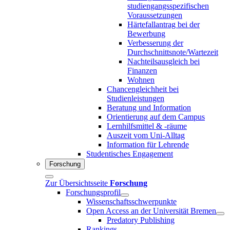
studiengangsspezifischen
Voraussetzungen
Härtefallantrag bei der
Bewerbung
Verbesserung der
Durchschnittsnote/Wartezeit
Nachteilsausgleich bei
Finanzen
Wohnen
Chancengleichheit bei
Studienleistungen
Beratung und Information
Orientierung auf dem Campus
Lernhilfsmittel & -räume
Auszeit vom Uni-Alltag
Information für Lehrende
Studentisches Engagement
Forschung
Zur Übersichtsseite
Forschung
Forschungsprofil
Wissenschaftsschwerpunkte
Open Access an der Universität Bremen
Predatory Publishing
Rankings