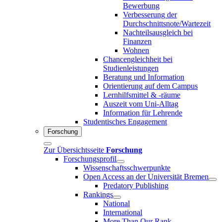
Bewerbung
Verbesserung der
Durchschnittsnote/Wartezeit
Nachteilsausgleich bei
Finanzen
Wohnen
Chancengleichheit bei
Studienleistungen
Beratung und Information
Orientierung auf dem Campus
Lernhilfsmittel & -räume
Auszeit vom Uni-Alltag
Information für Lehrende
Studentisches Engagement
Forschung
Zur Übersichtsseite
Forschung
Forschungsprofil
Wissenschaftsschwerpunkte
Open Access an der Universität Bremen
Predatory Publishing
Rankings
National
International
More Than Our Rank