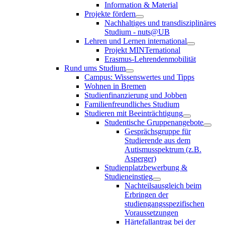
Information & Material
Projekte fördern
Nachhaltiges und transdisziplinäres
Studium - nuts@UB
Lehren und Lernen international
Projekt MINTernational
Erasmus-Lehrendenmobilität
Rund ums Studium
Campus: Wissenswertes und Tipps
Wohnen in Bremen
Studienfinanzierung und Jobben
Familienfreundliches Studium
Studieren mit Beeinträchtigung
Studentische Gruppenangebote
Gesprächsgruppe für
Studierende aus dem
Autismusspektrum (z.B.
Asperger)
Studienplatzbewerbung &
Studieneinstieg
Nachteilsausgleich beim
Erbringen der
studiengangsspezifischen
Voraussetzungen
Härtefallantrag bei der