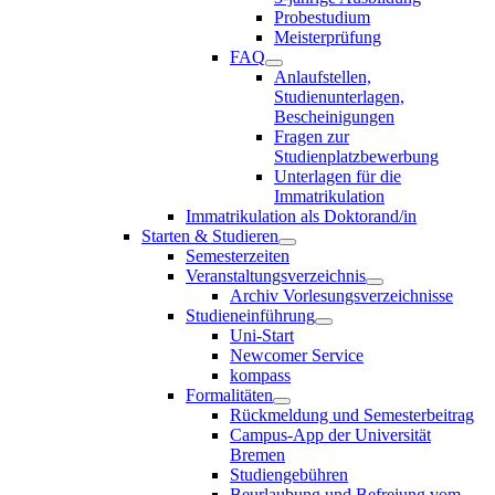
Probestudium
Meisterprüfung
FAQ
Anlaufstellen,
Studienunterlagen,
Bescheinigungen
Fragen zur
Studienplatzbewerbung
Unterlagen für die
Immatrikulation
Immatrikulation als Doktorand/in
Starten & Studieren
Semesterzeiten
Veranstaltungsverzeichnis
Archiv Vorlesungsverzeichnisse
Studieneinführung
Uni-Start
Newcomer Service
kompass
Formalitäten
Rückmeldung und Semesterbeitrag
Campus-App der Universität
Bremen
Studiengebühren
Beurlaubung und Befreiung vom