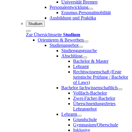
Universität Bremen
Personalentwicklung
Erasmus-Personalmobilität
Ausbildung und Praktika
Studium
Zur Übersichtsseite
Studium
Orientieren & Bewerben
Studienangebot
Studiengangssuche
Abschlüsse
Bachelor & Master
Lehramt
Rechtswissenschaft (Erste
juristische Prüfung / Bachelor
of Laws)
Bachelor fachwissenschaftlich
Vollfach-Bachelor
Zwei-Fächer-Bachelor
Überschneidungsfreies
Lehrangebot
Lehramt
Grundschule
Gymnasium/Oberschule
Inklusive