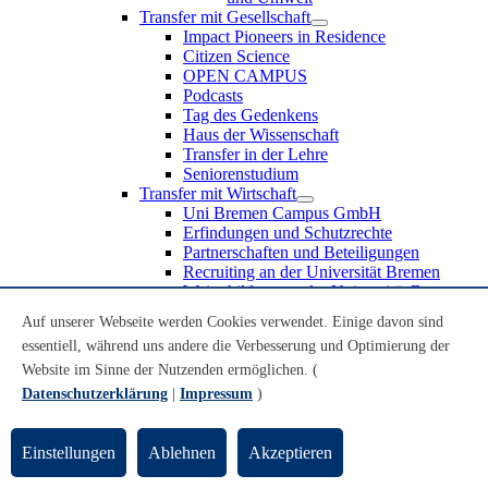
Transfer mit Gesellschaft
Impact Pioneers in Residence
Citizen Science
OPEN CAMPUS
Podcasts
Tag des Gedenkens
Haus der Wissenschaft
Transfer in der Lehre
Seniorenstudium
Transfer mit Wirtschaft
Uni Bremen Campus GmbH
Erfindungen und Schutzrechte
Partnerschaften und Beteiligungen
Recruiting an der Universität Bremen
Weiterbildung an der Universität Bremen
Transfer mit Schule
Auf unserer Webseite werden Cookies verwendet. Einige davon sind
Schülerinnen und Schüler
essentiell, während uns andere die Verbesserung und Optimierung der
MINT-Schnupperstudium
Schulklassen
Website im Sinne der Nutzenden ermöglichen. (
Lehrkräfte
Datenschutzerklärung
|
Impressum
)
Gründungsunterstützung
UniTransfer - Servicestelle für Transferaktivitäten
Einstellungen
Ablehnen
Akzeptieren
Transfermagazin der Universität Bremen
Transferpreis der Universität Bremen