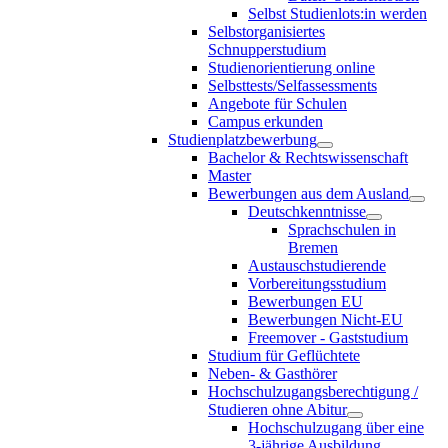
Selbst Studienlots:in werden
Selbstorganisiertes
Schnupperstudium
Studienorientierung online
Selbsttests/Selfassessments
Angebote für Schulen
Campus erkunden
Studienplatzbewerbung
Bachelor & Rechtswissenschaft
Master
Bewerbungen aus dem Ausland
Deutschkenntnisse
Sprachschulen in
Bremen
Austauschstudierende
Vorbereitungsstudium
Bewerbungen EU
Bewerbungen Nicht-EU
Freemover - Gaststudium
Studium für Geflüchtete
Neben- & Gasthörer
Hochschulzugangsberechtigung /
Studieren ohne Abitur
Hochschulzugang über eine
3-jährige Ausbildung