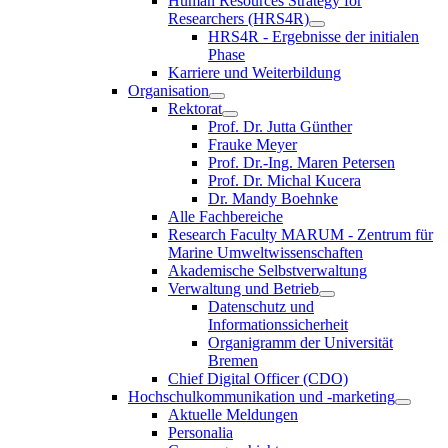
Human Resources Strategy for
Researchers (HRS4R)
HRS4R - Ergebnisse der initialen
Phase
Karriere und Weiterbildung
Organisation
Rektorat
Prof. Dr. Jutta Günther
Frauke Meyer
Prof. Dr.-Ing. Maren Petersen
Prof. Dr. Michal Kucera
Dr. Mandy Boehnke
Alle Fachbereiche
Research Faculty MARUM - Zentrum für
Marine Umweltwissenschaften
Akademische Selbstverwaltung
Verwaltung und Betrieb
Datenschutz und
Informationssicherheit
Organigramm der Universität
Bremen
Chief Digital Officer (CDO)
Hochschulkommunikation und -marketing
Aktuelle Meldungen
Personalia