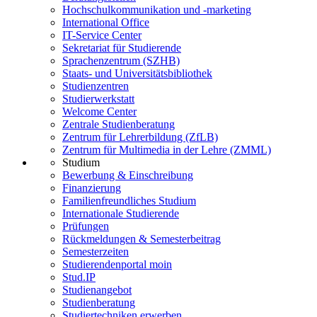
Hochschulkommunikation und -marketing
International Office
IT-Service Center
Sekretariat für Studierende
Sprachenzentrum (SZHB)
Staats- und Universitätsbibliothek
Studienzentren
Studierwerkstatt
Welcome Center
Zentrale Studienberatung
Zentrum für Lehrerbildung (ZfLB)
Zentrum für Multimedia in der Lehre (ZMML)
Studium
Bewerbung & Einschreibung
Finanzierung
Familienfreundliches Studium
Internationale Studierende
Prüfungen
Rückmeldungen & Semesterbeitrag
Semesterzeiten
Studierendenportal moin
Stud.IP
Studienangebot
Studienberatung
Studiertechniken erwerben