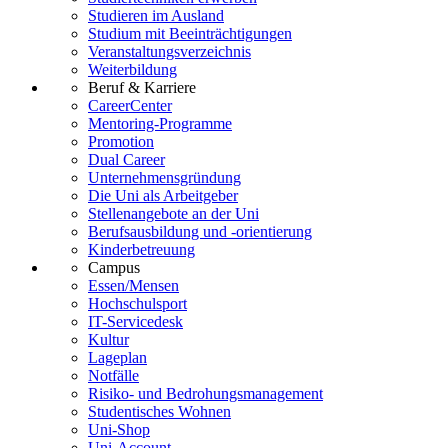
Studieren im Ausland
Studium mit Beeinträchtigungen
Veranstaltungsverzeichnis
Weiterbildung
Beruf & Karriere
CareerCenter
Mentoring-Programme
Promotion
Dual Career
Unternehmensgründung
Die Uni als Arbeitgeber
Stellenangebote an der Uni
Berufsausbildung und -orientierung
Kinderbetreuung
Campus
Essen/Mensen
Hochschulsport
IT-Servicedesk
Kultur
Lageplan
Notfälle
Risiko- und Bedrohungsmanagement
Studentisches Wohnen
Uni-Shop
Uni-Account