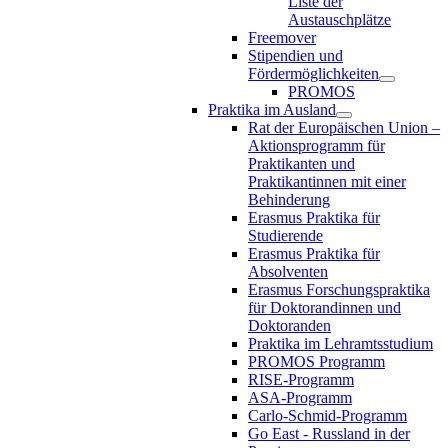
Liste der
Austauschplätze
Freemover
Stipendien und
Fördermöglichkeiten
PROMOS
Praktika im Ausland
Rat der Europäischen Union –
Aktionsprogramm für
Praktikanten und
Praktikantinnen mit einer
Behinderung
Erasmus Praktika für
Studierende
Erasmus Praktika für
Absolventen
Erasmus Forschungspraktika
für Doktorandinnen und
Doktoranden
Praktika im Lehramtsstudium
PROMOS Programm
RISE-Programm
ASA-Programm
Carlo-Schmid-Programm
Go East - Russland in der