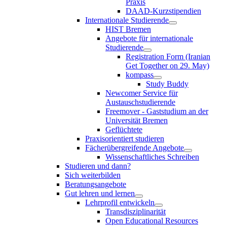
Praxis
DAAD-Kurzstipendien
Internationale Studierende
HIST Bremen
Angebote für internationale
Studierende
Registration Form (Iranian
Get Together on 29. May)
kompass
Study Buddy
Newcomer Service für
Austauschstudierende
Freemover - Gaststudium an der
Universität Bremen
Geflüchtete
Praxisorientiert studieren
Fächerübergreifende Angebote
Wissenschaftliches Schreiben
Studieren und dann?
Sich weiterbilden
Beratungsangebote
Gut lehren und lernen
Lehrprofil entwickeln
Transdisziplinarität
Open Educational Resources