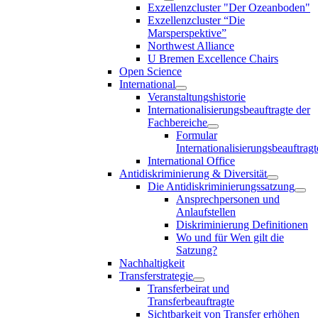
Exzellenzcluster "Der Ozeanboden"
Exzellenzcluster “Die
Marsperspektive”
Northwest Alliance
U Bremen Excellence Chairs
Open Science
International
Veranstaltungshistorie
Internationalisierungsbeauftragte der
Fachbereiche
Formular
Internationalisierungsbeauftragt
International Office
Antidiskriminierung & Diversität
Die Antidiskriminierungssatzung
Ansprechpersonen und
Anlaufstellen
Diskriminierung Definitionen
Wo und für Wen gilt die
Satzung?
Nachhaltigkeit
Transferstrategie
Transferbeirat und
Transferbeauftragte
Sichtbarkeit von Transfer erhöhen