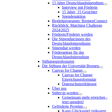
15 Jahre Deutschlandstipendium
Interview mit Förderin
15 Jahre, 15 Gesichter
Spendenaktion
Begleitprogramm: BremenConnect
Rückblick: Matching Challenge
2024/2025
Förderin/Förderer werden
Die Stipendiat:innen des
Deutschlandstipendiums
Stipendiat werden
Förderantrag für das
Deutschlandstipendium
Stiftungsprofessuren
Die Stiftung der Universität Bremen
Canvas for Change
Canvas for Change
Einreichungsformular
Datenschutzerklärung
Über uns
Stifter:in werden
Gemeinsam mehr erreichen -
jetzt spenden!
Geförderte Projekte
Kann Glücksspiel risikoarm