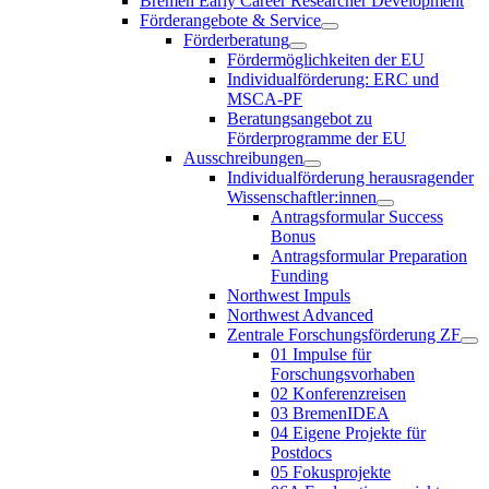
Bremen Early Career Researcher Development
Förderangebote & Service
Förderberatung
Fördermöglichkeiten der EU
Individualförderung: ERC und
MSCA-PF
Beratungsangebot zu
Förderprogramme der EU
Ausschreibungen
Individualförderung herausragender
Wissenschaftler:innen
Antragsformular Success
Bonus
Antragsformular Preparation
Funding
Northwest Impuls
Northwest Advanced
Zentrale Forschungsförderung ZF
01 Impulse für
Forschungsvorhaben
02 Konferenzreisen
03 BremenIDEA
04 Eigene Projekte für
Postdocs
05 Fokusprojekte