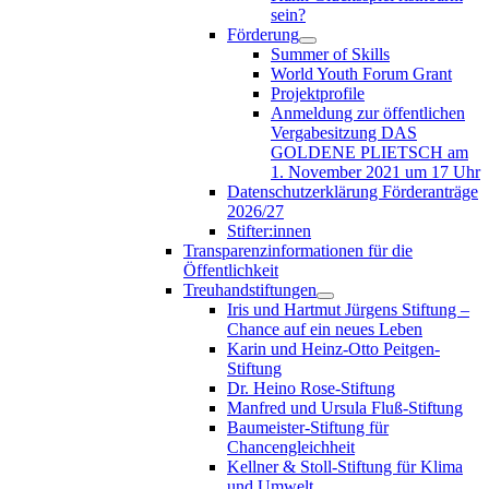
sein?
Förderung
Summer of Skills
World Youth Forum Grant
Projektprofile
Anmeldung zur öffentlichen
Vergabesitzung DAS
GOLDENE PLIETSCH am
1. November 2021 um 17 Uhr
Datenschutzerklärung Förderanträge
2026/27
Stifter:innen
Transparenzinformationen für die
Öffentlichkeit
Treuhandstiftungen
Iris und Hartmut Jürgens Stiftung –
Chance auf ein neues Leben
Karin und Heinz-Otto Peitgen-
Stiftung
Dr. Heino Rose-Stiftung
Manfred und Ursula Fluß-Stiftung
Baumeister-Stiftung für
Chancengleichheit
Kellner & Stoll-Stiftung für Klima
und Umwelt