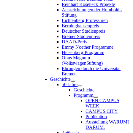
Reinhart-Koselleck-Projekte
Auszeichnungen der Humboldt-
Stiftung
Lichtenberg-Professuren
Berninghausenpreis
Deutscher Studienpreis
Bremer Studienpreis
DAAD-Preis
Emmy Noether Programme
Heisenberg-Programm
Opus Magnum
(VolkswagenStiftung)
Ehrungen durch die Universität
Bremen
Geschichte
50 Jahre
Geschichte
Programm
OPEN CAMPUS
WEEK
CAMPUS CITY
Publikation
Ausstellung WARUM?
DARUM.
Zeitleiste