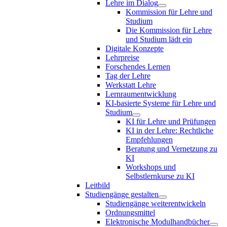
Lehre im Dialog
Kommission für Lehre und
Studium
Die Kommission für Lehre
und Studium lädt ein
Digitale Konzepte
Lehrpreise
Forschendes Lernen
Tag der Lehre
Werkstatt Lehre
Lernraumentwicklung
KI-basierte Systeme für Lehre und
Studium
KI für Lehre und Prüfungen
KI in der Lehre: Rechtliche
Empfehlungen
Beratung und Vernetzung zu
KI
Workshops und
Selbstlernkurse zu KI
Leitbild
Studiengänge gestalten
Studiengänge weiterentwickeln
Ordnungsmittel
Elektronische Modulhandbücher