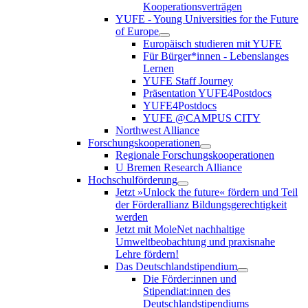
Kooperationsverträgen
YUFE - Young Universities for the Future
of Europe
Europäisch studieren mit YUFE
Für Bürger*innen - Lebenslanges
Lernen
YUFE Staff Journey
Präsentation YUFE4Postdocs
YUFE4Postdocs
YUFE @CAMPUS CITY
Northwest Alliance
Forschungskooperationen
Regionale Forschungskooperationen
U Bremen Research Alliance
Hochschulförderung
Jetzt »Unlock the future« fördern und Teil
der Förderallianz Bildungsgerechtigkeit
werden
Jetzt mit MoleNet nachhaltige
Umweltbeobachtung und praxisnahe
Lehre fördern!
Das Deutschlandstipendium
Die Förder:innen und
Stipendiat:innen des
Deutschlandstipendiums