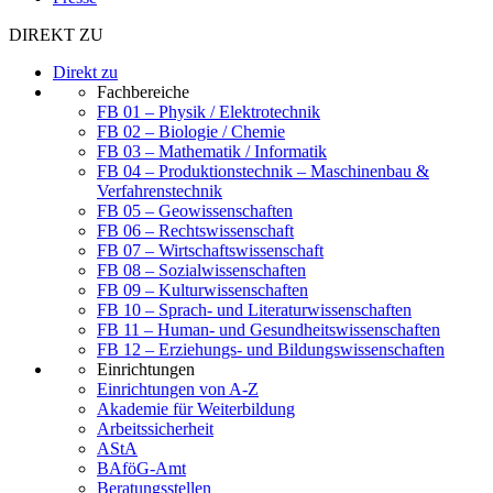
DIREKT ZU
Direkt zu
Fachbereiche
FB 01 – Physik / Elektrotechnik
FB 02 – Biologie / Chemie
FB 03 – Mathematik / Informatik
FB 04 – Produktionstechnik – Maschinenbau &
Verfahrenstechnik
FB 05 – Geowissenschaften
FB 06 – Rechtswissenschaft
FB 07 – Wirtschaftswissenschaft
FB 08 – Sozialwissenschaften
FB 09 – Kulturwissenschaften
FB 10 – Sprach- und Literaturwissenschaften
FB 11 – Human- und Gesundheitswissenschaften
FB 12 – Erziehungs- und Bildungswissenschaften
Einrichtungen
Einrichtungen von A-Z
Akademie für Weiterbildung
Arbeitssicherheit
AStA
BAföG-Amt
Beratungsstellen