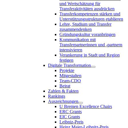
und Wertschätzung für
Transferaktivitäten ausdrücken
Transferkompetenzen stärken und
Unterstützungsstrukturen etablieren
Lehre, Studium und Transfer
zusammendenken
Gründungskultur voranbringen
Kommunikation mit
Transferpartnerinnen und -partnern
intensivieren
Verankerung in Stadt und Region
festigen
Digitale Transformation
Projekte
Mitgestalten
Team-CDO
Beirat
Zahlen & Fakten
Rankings
Auszeichnungen
U Bremen Excellence Chairs
ERC Grants
EIC Grants
Leibniz-Preis
Heinz Maier-Leibnitz-Preis