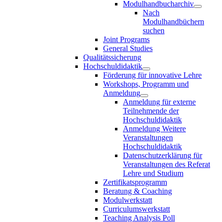
Modulhandbucharchiv
Nach
Modulhandbüchern
suchen
Joint Programs
General Studies
Qualitätssicherung
Hochschuldidaktik
Förderung für innovative Lehre
Workshops, Programm und
Anmeldung
Anmeldung für externe
Teilnehmende der
Hochschuldidaktik
Anmeldung Weitere
Veranstaltungen
Hochschuldidaktik
Datenschutzerklärung für
Veranstaltungen des Referat
Lehre und Studium
Zertifikatsprogramm
Beratung & Coaching
Modulwerkstatt
Curriculumswerkstatt
Teaching Analysis Poll