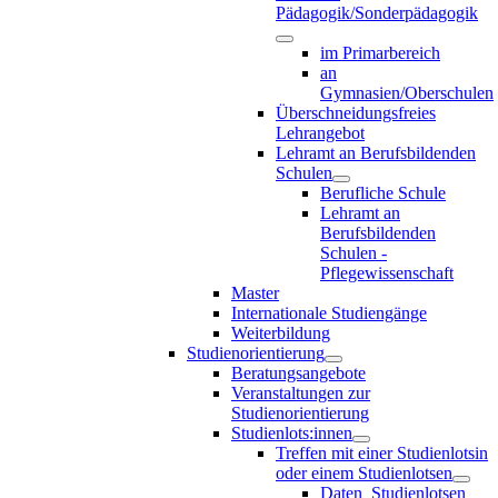
Pädagogik/Sonderpädagogik
im Primarbereich
an
Gymnasien/Oberschulen
Überschneidungsfreies
Lehrangebot
Lehramt an Berufsbildenden
Schulen
Berufliche Schule
Lehramt an
Berufsbildenden
Schulen -
Pflegewissenschaft
Master
Internationale Studiengänge
Weiterbildung
Studienorientierung
Beratungsangebote
Veranstaltungen zur
Studienorientierung
Studienlots:innen
Treffen mit einer Studienlotsin
oder einem Studienlotsen
Daten_Studienlotsen