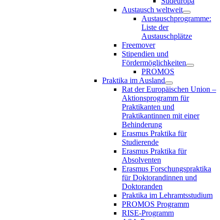
Südeuropa
Austausch weltweit
Austauschprogramme:
Liste der
Austauschplätze
Freemover
Stipendien und
Fördermöglichkeiten
PROMOS
Praktika im Ausland
Rat der Europäischen Union –
Aktionsprogramm für
Praktikanten und
Praktikantinnen mit einer
Behinderung
Erasmus Praktika für
Studierende
Erasmus Praktika für
Absolventen
Erasmus Forschungspraktika
für Doktorandinnen und
Doktoranden
Praktika im Lehramtsstudium
PROMOS Programm
RISE-Programm