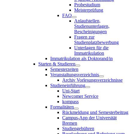
Probestudium
Meisterprüfung
FAQ
Anlaufstellen,
Studienunterlagen,
Bescheinigungen
Fragen zur
Studienplatzbewerbung
Unterlagen für die
Immatrikulation
Immatrikulation als Doktorand/in
Starten & Studieren
Semesterzeiten
Veranstaltungsverzeichnis
Archiv Vorlesungsverzeichnisse
Studieneinführung
Uni-Start
Newcomer Service
kompass
Formalitäten
Rückmeldung und Semesterbeitrag
Campus-App der Universität
Bremen
Studiengebühren
Beurlaubung und Befreiung vom