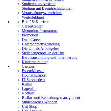
Studieren im Ausland
Studium mit Beeinträchtigungen
Veranstaltungsverzeichnis
Weiterbildung
Beruf & Karriere
CareerCenter
Mentoring-Programme
Promotion
Dual Career
Unternehmensgründung
Die Uni als Arbeitgeber
Stellenangebote an der Uni
Berufsausbildung und -orientierung
Kinderbetreuung
Campus
Essen/Mensen
Hochschulsport
IT-Servicedesk
Kultur
Lageplan
Notfälle
Risiko- und Bedrohungsmanagement
Studentisches Wohnen
Uni-Shop
Uni-Account