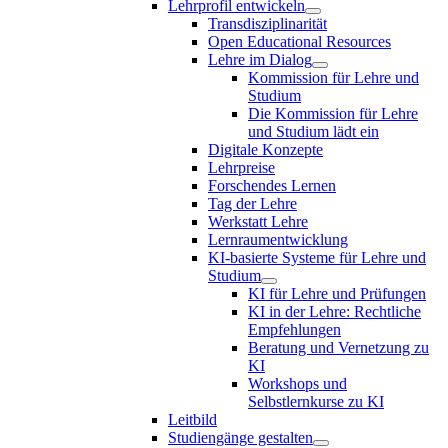
Lehrprofil entwickeln
Transdisziplinarität
Open Educational Resources
Lehre im Dialog
Kommission für Lehre und
Studium
Die Kommission für Lehre
und Studium lädt ein
Digitale Konzepte
Lehrpreise
Forschendes Lernen
Tag der Lehre
Werkstatt Lehre
Lernraumentwicklung
KI-basierte Systeme für Lehre und
Studium
KI für Lehre und Prüfungen
KI in der Lehre: Rechtliche
Empfehlungen
Beratung und Vernetzung zu
KI
Workshops und
Selbstlernkurse zu KI
Leitbild
Studiengänge gestalten