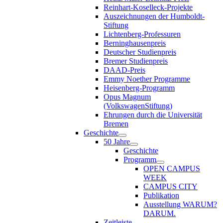
Reinhart-Koselleck-Projekte
Auszeichnungen der Humboldt-
Stiftung
Lichtenberg-Professuren
Berninghausenpreis
Deutscher Studienpreis
Bremer Studienpreis
DAAD-Preis
Emmy Noether Programme
Heisenberg-Programm
Opus Magnum
(VolkswagenStiftung)
Ehrungen durch die Universität
Bremen
Geschichte
50 Jahre
Geschichte
Programm
OPEN CAMPUS
WEEK
CAMPUS CITY
Publikation
Ausstellung WARUM?
DARUM.
Zeitleiste