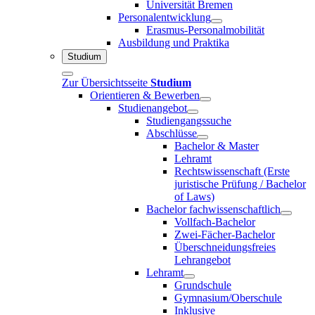
Universität Bremen
Personalentwicklung
Erasmus-Personalmobilität
Ausbildung und Praktika
Studium
Zur Übersichtsseite
Studium
Orientieren & Bewerben
Studienangebot
Studiengangssuche
Abschlüsse
Bachelor & Master
Lehramt
Rechtswissenschaft (Erste
juristische Prüfung / Bachelor
of Laws)
Bachelor fachwissenschaftlich
Vollfach-Bachelor
Zwei-Fächer-Bachelor
Überschneidungsfreies
Lehrangebot
Lehramt
Grundschule
Gymnasium/Oberschule
Inklusive