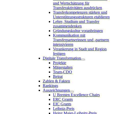
und Wertschätzung für
Transferaktivitäten ausdrücken
Transferkompetenzen stärken und
Unterstützungsstrukturen etablieren
Lehre, Studium und Transfer
zusammendenken
Gründungskultur voranbringen
Kommunikation mit
Transferpartnerinnen und -partnern
intensivieren
Verankerung in Stadt und Region
festigen
Digitale Transformation
Projekte
Mitgestalten
Team-CDO
Beirat
Zahlen & Fakten
Rankings
Auszeichnungen
U Bremen Excellence Chairs
ERC Grants
EIC Grants
Leibniz-Preis
Heinz Maier-Leibnitz-Preis