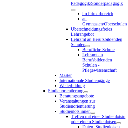
Pädagogik/Sonderpädagogik
im Primarbereich
an
Gymnasien/Oberschulen
Überschneidungsfreies
Lehrangebot
Lehramt an Berufsbildenden
Schulen
Berufliche Schule
Lehramt an
Berufsbildenden
Schulen -
Pflegewissenschaft
Master
Internationale Studiengänge
Weiterbildung
Studienorientierung
Beratungsangebote
Veranstaltungen zur
Studienorientierung
Studienlots:innen
Treffen mit einer Studienlotsin
oder einem Studienlotsen
Daten_Studienlotsen