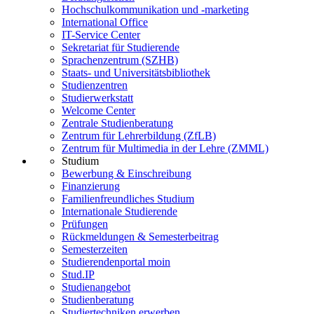
Hochschulkommunikation und -marketing
International Office
IT-Service Center
Sekretariat für Studierende
Sprachenzentrum (SZHB)
Staats- und Universitätsbibliothek
Studienzentren
Studierwerkstatt
Welcome Center
Zentrale Studienberatung
Zentrum für Lehrerbildung (ZfLB)
Zentrum für Multimedia in der Lehre (ZMML)
Studium
Bewerbung & Einschreibung
Finanzierung
Familienfreundliches Studium
Internationale Studierende
Prüfungen
Rückmeldungen & Semesterbeitrag
Semesterzeiten
Studierendenportal moin
Stud.IP
Studienangebot
Studienberatung
Studiertechniken erwerben