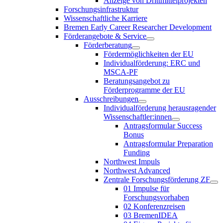
Anzeige von Drittmittelprojekten
Forschungsinfrastruktur
Wissenschaftliche Karriere
Bremen Early Career Researcher Development
Förderangebote & Service
Förderberatung
Fördermöglichkeiten der EU
Individualförderung: ERC und
MSCA-PF
Beratungsangebot zu
Förderprogramme der EU
Ausschreibungen
Individualförderung herausragender
Wissenschaftler:innen
Antragsformular Success
Bonus
Antragsformular Preparation
Funding
Northwest Impuls
Northwest Advanced
Zentrale Forschungsförderung ZF
01 Impulse für
Forschungsvorhaben
02 Konferenzreisen
03 BremenIDEA