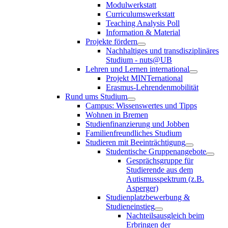
Modulwerkstatt
Curriculumswerkstatt
Teaching Analysis Poll
Information & Material
Projekte fördern
Nachhaltiges und transdisziplinäres
Studium - nuts@UB
Lehren und Lernen international
Projekt MINTernational
Erasmus-Lehrendenmobilität
Rund ums Studium
Campus: Wissenswertes und Tipps
Wohnen in Bremen
Studienfinanzierung und Jobben
Familienfreundliches Studium
Studieren mit Beeinträchtigung
Studentische Gruppenangebote
Gesprächsgruppe für
Studierende aus dem
Autismusspektrum (z.B.
Asperger)
Studienplatzbewerbung &
Studieneinstieg
Nachteilsausgleich beim
Erbringen der