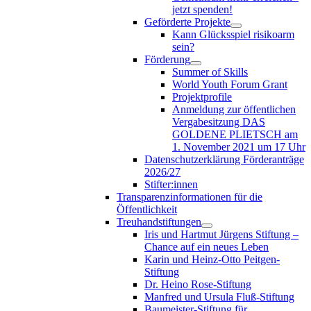
jetzt spenden!
Geförderte Projekte
Kann Glücksspiel risikoarm
sein?
Förderung
Summer of Skills
World Youth Forum Grant
Projektprofile
Anmeldung zur öffentlichen
Vergabesitzung DAS
GOLDENE PLIETSCH am
1. November 2021 um 17 Uhr
Datenschutzerklärung Förderanträge
2026/27
Stifter:innen
Transparenzinformationen für die
Öffentlichkeit
Treuhandstiftungen
Iris und Hartmut Jürgens Stiftung –
Chance auf ein neues Leben
Karin und Heinz-Otto Peitgen-
Stiftung
Dr. Heino Rose-Stiftung
Manfred und Ursula Fluß-Stiftung
Baumeister-Stiftung für