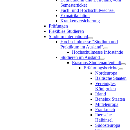
Semesterticket
Fach- und Hochschulwechsel
Exmatrikulation
Krankenversicherung
Prüfungen
Flexibles Studieren
Studium international
Hochschulmesse "Studium und
Praktikum im Ausland"
Hochschulmesse Infostände
Studieren im Ausland
Erasmus-Studienaufenthalt
Erfahrungsberichte
Nordeuropa
Baltische Staaten
Vereinigtes
Königreich
Irland
Benelux Staaten
Mitteleuropa
Frankreich
Iberische
Halbinsel
Südosteuropa