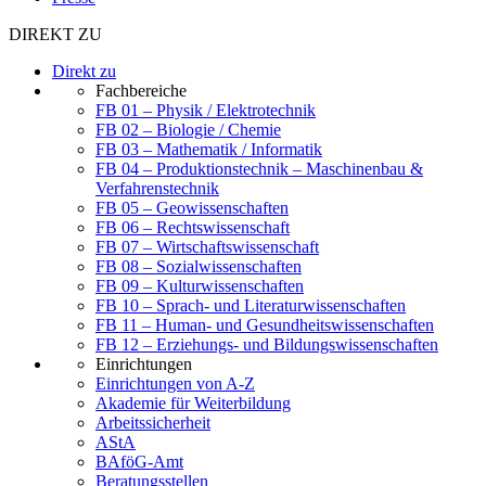
DIREKT ZU
Direkt zu
Fachbereiche
FB 01 – Physik / Elektrotechnik
FB 02 – Biologie / Chemie
FB 03 – Mathematik / Informatik
FB 04 – Produktionstechnik – Maschinenbau &
Verfahrenstechnik
FB 05 – Geowissenschaften
FB 06 – Rechtswissenschaft
FB 07 – Wirtschaftswissenschaft
FB 08 – Sozialwissenschaften
FB 09 – Kulturwissenschaften
FB 10 – Sprach- und Literaturwissenschaften
FB 11 – Human- und Gesundheitswissenschaften
FB 12 – Erziehungs- und Bildungswissenschaften
Einrichtungen
Einrichtungen von A-Z
Akademie für Weiterbildung
Arbeitssicherheit
AStA
BAföG-Amt
Beratungsstellen