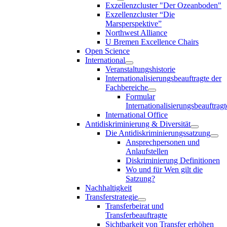
Exzellenzcluster "Der Ozeanboden"
Exzellenzcluster “Die
Marsperspektive”
Northwest Alliance
U Bremen Excellence Chairs
Open Science
International
Veranstaltungshistorie
Internationalisierungsbeauftragte der
Fachbereiche
Formular
Internationalisierungsbeauftragt
International Office
Antidiskriminierung & Diversität
Die Antidiskriminierungssatzung
Ansprechpersonen und
Anlaufstellen
Diskriminierung Definitionen
Wo und für Wen gilt die
Satzung?
Nachhaltigkeit
Transferstrategie
Transferbeirat und
Transferbeauftragte
Sichtbarkeit von Transfer erhöhen