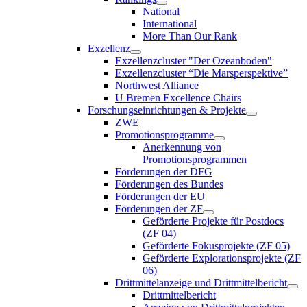
National
International
More Than Our Rank
Exzellenz
Exzellenzcluster "Der Ozeanboden"
Exzellenzcluster “Die Marsperspektive”
Northwest Alliance
U Bremen Excellence Chairs
Forschungseinrichtungen & Projekte
ZWE
Promotionsprogramme
Anerkennung von
Promotionsprogrammen
Förderungen der DFG
Förderungen des Bundes
Förderungen der EU
Förderungen der ZF
Geförderte Projekte für Postdocs
(ZF 04)
Geförderte Fokusprojekte (ZF 05)
Geförderte Explorationsprojekte (ZF
06)
Drittmittelanzeige und Drittmittelbericht
Drittmittelbericht