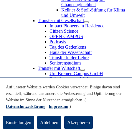
Chancengleichheit
Kellner & Stoll-Stiftung für Klima
und Umwelt
Transfer mit Gesellschaft
Impact Pioneers in Residence
Citizen Science
OPEN CAMPUS
Podcasts
Tag des Gedenkens
Haus der Wissenschaft
Transfer in der Lehre
Seniorenstudium
Transfer mit Wirtschaft
Uni Bremen Campus GmbH
Erfindungen und Schutzrechte
Partnerschaften und Beteiligungen
Auf unserer Webseite werden Cookies verwendet. Einige davon sind
Recruiting an der Universität Bremen
essentiell, während uns andere die Verbesserung und Optimierung der
Weiterbildung an der Universität Bremen
Transfer mit Schule
Website im Sinne der Nutzenden ermöglichen. (
Schülerinnen und Schüler
Datenschutzerklärung
|
Impressum
)
MINT-Schnupperstudium
Schulklassen
Lehrkräfte
Einstellungen
Ablehnen
Akzeptieren
Gründungsunterstützung
UniTransfer - Servicestelle für Transferaktivitäten