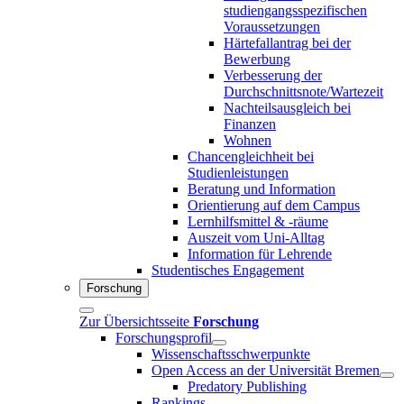
studiengangsspezifischen
Voraussetzungen
Härtefallantrag bei der
Bewerbung
Verbesserung der
Durchschnittsnote/Wartezeit
Nachteilsausgleich bei
Finanzen
Wohnen
Chancengleichheit bei
Studienleistungen
Beratung und Information
Orientierung auf dem Campus
Lernhilfsmittel & -räume
Auszeit vom Uni-Alltag
Information für Lehrende
Studentisches Engagement
Forschung
Zur Übersichtsseite
Forschung
Forschungsprofil
Wissenschaftsschwerpunkte
Open Access an der Universität Bremen
Predatory Publishing
Rankings