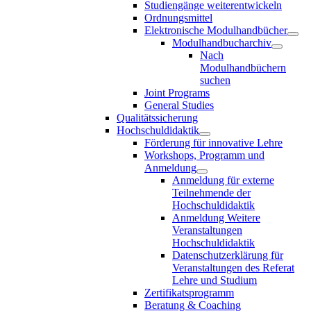
Studiengänge weiterentwickeln
Ordnungsmittel
Elektronische Modulhandbücher
Modulhandbucharchiv
Nach
Modulhandbüchern
suchen
Joint Programs
General Studies
Qualitätssicherung
Hochschuldidaktik
Förderung für innovative Lehre
Workshops, Programm und
Anmeldung
Anmeldung für externe
Teilnehmende der
Hochschuldidaktik
Anmeldung Weitere
Veranstaltungen
Hochschuldidaktik
Datenschutzerklärung für
Veranstaltungen des Referat
Lehre und Studium
Zertifikatsprogramm
Beratung & Coaching