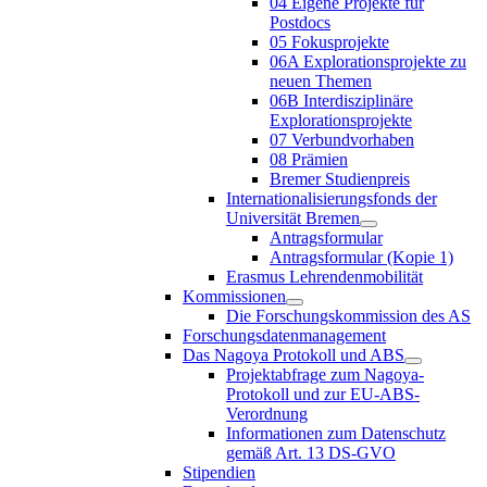
04 Eigene Projekte für
Postdocs
05 Fokusprojekte
06A Explorationsprojekte zu
neuen Themen
06B Interdisziplinäre
Explorationsprojekte
07 Verbundvorhaben
08 Prämien
Bremer Studienpreis
Internationalisierungsfonds der
Universität Bremen
Antragsformular
Antragsformular (Kopie 1)
Erasmus Lehrendenmobilität
Kommissionen
Die Forschungskommission des AS
Forschungsdatenmanagement
Das Nagoya Protokoll und ABS
Projektabfrage zum Nagoya-
Protokoll und zur EU-ABS-
Verordnung
Informationen zum Datenschutz
gemäß Art. 13 DS-GVO
Stipendien