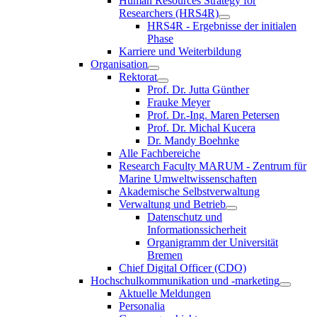
Human Resources Strategy for
Researchers (HRS4R)
HRS4R - Ergebnisse der initialen
Phase
Karriere und Weiterbildung
Organisation
Rektorat
Prof. Dr. Jutta Günther
Frauke Meyer
Prof. Dr.-Ing. Maren Petersen
Prof. Dr. Michal Kucera
Dr. Mandy Boehnke
Alle Fachbereiche
Research Faculty MARUM - Zentrum für
Marine Umweltwissenschaften
Akademische Selbstverwaltung
Verwaltung und Betrieb
Datenschutz und
Informationssicherheit
Organigramm der Universität
Bremen
Chief Digital Officer (CDO)
Hochschulkommunikation und -marketing
Aktuelle Meldungen
Personalia