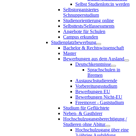
Selbst Studienlots:in werden
Selbstorganisiertes
Schnupperstudium
Studienorientierung online
Selbsttests/Selfassessments
Angebote für Schulen
Campus erkunden
Studienplatzbewerbung
Bachelor & Rechtswissenschaft
Master
Bewerbungen aus dem Ausland
Deutschkenntnisse
Sprachschulen in
Bremen
Austauschstudierende
Vorbereitungsstudium
Bewerbungen EU
Bewerbungen Nicht-EU
Freemover - Gaststudium
Studium für Geflüchtete
Neben- & Gasthörer
Hochschulzugangsberechtigung /
Studieren ohne Abitur
Hochschulzugang über eine
3-jährige Ausbildung