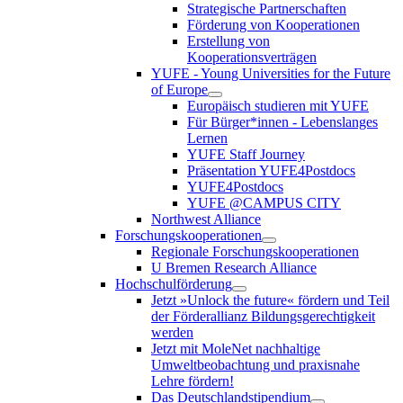
Strategische Partnerschaften
Förderung von Kooperationen
Erstellung von
Kooperationsverträgen
YUFE - Young Universities for the Future
of Europe
Europäisch studieren mit YUFE
Für Bürger*innen - Lebenslanges
Lernen
YUFE Staff Journey
Präsentation YUFE4Postdocs
YUFE4Postdocs
YUFE @CAMPUS CITY
Northwest Alliance
Forschungskooperationen
Regionale Forschungskooperationen
U Bremen Research Alliance
Hochschulförderung
Jetzt »Unlock the future« fördern und Teil
der Förderallianz Bildungsgerechtigkeit
werden
Jetzt mit MoleNet nachhaltige
Umweltbeobachtung und praxisnahe
Lehre fördern!
Das Deutschlandstipendium