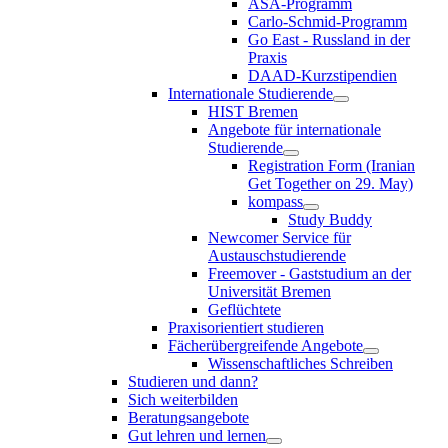
ASA-Programm
Carlo-Schmid-Programm
Go East - Russland in der
Praxis
DAAD-Kurzstipendien
Internationale Studierende
HIST Bremen
Angebote für internationale
Studierende
Registration Form (Iranian
Get Together on 29. May)
kompass
Study Buddy
Newcomer Service für
Austauschstudierende
Freemover - Gaststudium an der
Universität Bremen
Geflüchtete
Praxisorientiert studieren
Fächerübergreifende Angebote
Wissenschaftliches Schreiben
Studieren und dann?
Sich weiterbilden
Beratungsangebote
Gut lehren und lernen