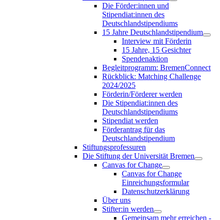
Die Förder:innen und
Stipendiat:innen des
Deutschlandstipendiums
15 Jahre Deutschlandstipendium
Interview mit Förderin
15 Jahre, 15 Gesichter
Spendenaktion
Begleitprogramm: BremenConnect
Rückblick: Matching Challenge
2024/2025
Förderin/Förderer werden
Die Stipendiat:innen des
Deutschlandstipendiums
Stipendiat werden
Förderantrag für das
Deutschlandstipendium
Stiftungsprofessuren
Die Stiftung der Universität Bremen
Canvas for Change
Canvas for Change
Einreichungsformular
Datenschutzerklärung
Über uns
Stifter:in werden
Gemeinsam mehr erreichen -