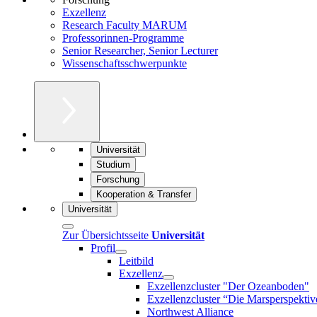
Exzellenz
Research Faculty MARUM
Professorinnen-Programme
Senior Researcher, Senior Lecturer
Wissenschaftsschwerpunkte
Universität
Studium
Forschung
Kooperation & Transfer
Universität
Zur Übersichtsseite
Universität
Profil
Leitbild
Exzellenz
Exzellenzcluster "Der Ozeanboden"
Exzellenzcluster “Die Marsperspektiv
Northwest Alliance