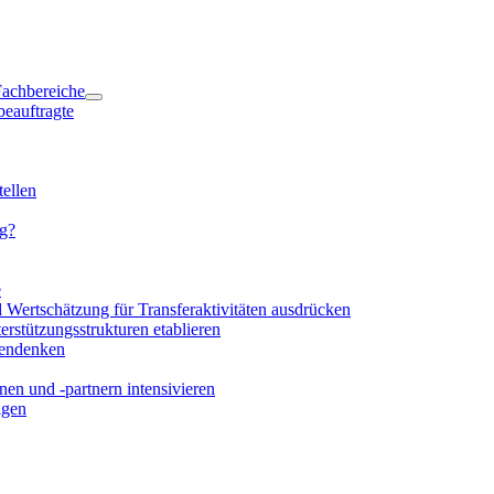
 Fachbereiche
beauftragte
ellen
ng?
e
d Wertschätzung für Transferaktivitäten ausdrücken
rstützungsstrukturen etablieren
mendenken
en und -partnern intensivieren
igen