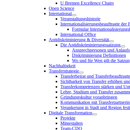
U Bremen Excellence Chairs
Open Science
International
Veranstaltungshistorie
Internationalisierungsbeauftragte der
Formular Internationalisierungs
International Office
Antidiskriminierung & Diversität
Die Antidiskriminierungssatzung
Ansprechpersonen und Anlaufst
Diskriminierung Definitionen
Wo und für Wen gilt die Satzu
Nachhaltigkeit
Transferstrategie
Transferbeirat und Transferbeauftragt
Sichtbarkeit von Transfer erhöhen un
Transferkompetenzen stärken und Unte
Lehre, Studium und Transfer zusam
Gründungskultur voranbringen
Kommunikation mit Transferpartnerinn
Verankerung in Stadt und Region fest
Digitale Transformation
Projekte
Mitgestalten
Team-CDO