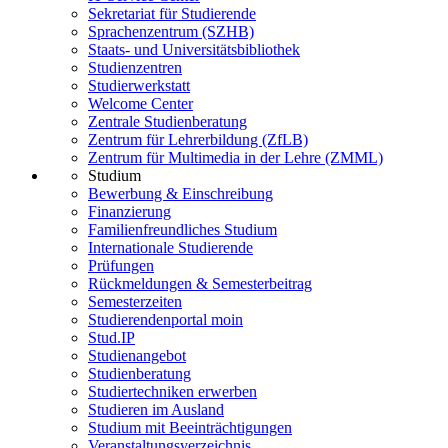
Sekretariat für Studierende
Sprachenzentrum (SZHB)
Staats- und Universitätsbibliothek
Studienzentren
Studierwerkstatt
Welcome Center
Zentrale Studienberatung
Zentrum für Lehrerbildung (ZfLB)
Zentrum für Multimedia in der Lehre (ZMML)
Studium
Bewerbung & Einschreibung
Finanzierung
Familienfreundliches Studium
Internationale Studierende
Prüfungen
Rückmeldungen & Semesterbeitrag
Semesterzeiten
Studierendenportal moin
Stud.IP
Studienangebot
Studienberatung
Studiertechniken erwerben
Studieren im Ausland
Studium mit Beeinträchtigungen
Veranstaltungsverzeichnis