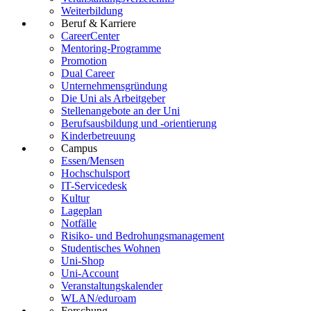
Weiterbildung
Beruf & Karriere
CareerCenter
Mentoring-Programme
Promotion
Dual Career
Unternehmensgründung
Die Uni als Arbeitgeber
Stellenangebote an der Uni
Berufsausbildung und -orientierung
Kinderbetreuung
Campus
Essen/Mensen
Hochschulsport
IT-Servicedesk
Kultur
Lageplan
Notfälle
Risiko- und Bedrohungsmanagement
Studentisches Wohnen
Uni-Shop
Uni-Account
Veranstaltungskalender
WLAN/eduroam
Forschung