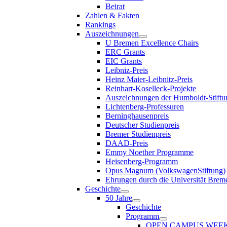
Beirat
Zahlen & Fakten
Rankings
Auszeichnungen
U Bremen Excellence Chairs
ERC Grants
EIC Grants
Leibniz-Preis
Heinz Maier-Leibnitz-Preis
Reinhart-Koselleck-Projekte
Auszeichnungen der Humboldt-Stiftu
Lichtenberg-Professuren
Berninghausenpreis
Deutscher Studienpreis
Bremer Studienpreis
DAAD-Preis
Emmy Noether Programme
Heisenberg-Programm
Opus Magnum (VolkswagenStiftung)
Ehrungen durch die Universität Brem
Geschichte
50 Jahre
Geschichte
Programm
OPEN CAMPUS WEE