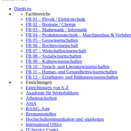
Direkt zu
Fachbereiche
FB 01 – Physik / Elektrotechnik
FB 02 – Biologie / Chemie
FB 03 – Mathematik / Informatik
FB 04 – Produktionstechnik – Maschinenbau & Verfahre
FB 05 – Geowissenschaften
FB 06 – Rechtswissenschaft
FB 07 – Wirtschaftswissenschaft
FB 08 – Sozialwissenschaften
FB 09 – Kulturwissenschaften
FB 10 – Sprach- und Literaturwissenschaften
FB 11 – Human- und Gesundheitswissenschaften
FB 12 – Erziehungs- und Bildungswissenschaften
Einrichtungen
Einrichtungen von A-Z
Akademie für Weiterbildung
Arbeitssicherheit
AStA
BAföG-Amt
Beratungsstellen
Hochschulkommunikation und -marketing
International Office
IT-Service Center