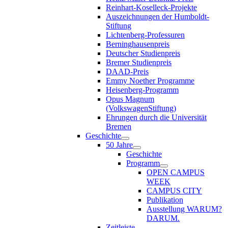
Reinhart-Koselleck-Projekte
Auszeichnungen der Humboldt-
Stiftung
Lichtenberg-Professuren
Berninghausenpreis
Deutscher Studienpreis
Bremer Studienpreis
DAAD-Preis
Emmy Noether Programme
Heisenberg-Programm
Opus Magnum
(VolkswagenStiftung)
Ehrungen durch die Universität
Bremen
Geschichte
50 Jahre
Geschichte
Programm
OPEN CAMPUS
WEEK
CAMPUS CITY
Publikation
Ausstellung WARUM?
DARUM.
Zeitleiste