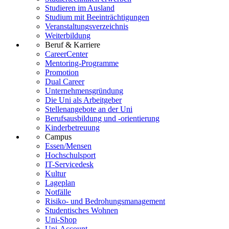
Studieren im Ausland
Studium mit Beeinträchtigungen
Veranstaltungsverzeichnis
Weiterbildung
Beruf & Karriere
CareerCenter
Mentoring-Programme
Promotion
Dual Career
Unternehmensgründung
Die Uni als Arbeitgeber
Stellenangebote an der Uni
Berufsausbildung und -orientierung
Kinderbetreuung
Campus
Essen/Mensen
Hochschulsport
IT-Servicedesk
Kultur
Lageplan
Notfälle
Risiko- und Bedrohungsmanagement
Studentisches Wohnen
Uni-Shop
Uni-Account