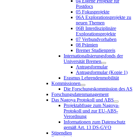
04 Eigene Projekte für
Postdocs
05 Fokusprojekte
06A Explorationsprojekte zu
neuen Themen
06B Interdisziplinäre
Explorationsprojekte
07 Verbundvorhaben
08 Prämien
Bremer Studienpreis
Internationalisierungsfonds der
Universität Bremen
Antragsformular
Antragsformular (Kopie 1)
Erasmus Lehrendenmobilität
Kommissionen
Die Forschungskommission des AS
Forschungsdatenmanagement
Das Nagoya Protokoll und ABS
Projektabfrage zum Nagoya-
Protokoll und zur EU-ABS-
Verordnung
Informationen zum Datenschutz
gemäß Art. 13 DS-GVO
Stipendien