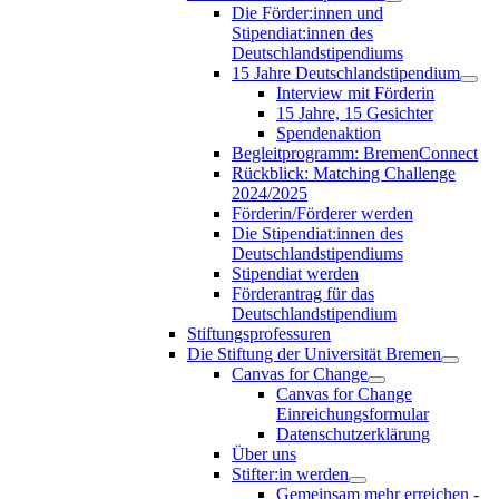
Die Förder:innen und
Stipendiat:innen des
Deutschlandstipendiums
15 Jahre Deutschlandstipendium
Interview mit Förderin
15 Jahre, 15 Gesichter
Spendenaktion
Begleitprogramm: BremenConnect
Rückblick: Matching Challenge
2024/2025
Förderin/Förderer werden
Die Stipendiat:innen des
Deutschlandstipendiums
Stipendiat werden
Förderantrag für das
Deutschlandstipendium
Stiftungsprofessuren
Die Stiftung der Universität Bremen
Canvas for Change
Canvas for Change
Einreichungsformular
Datenschutzerklärung
Über uns
Stifter:in werden
Gemeinsam mehr erreichen -