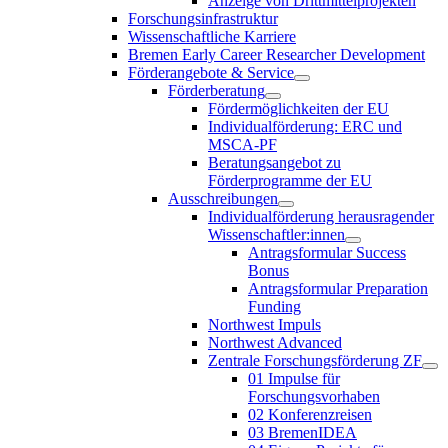
Anzeige von Drittmittelprojekten
Forschungsinfrastruktur
Wissenschaftliche Karriere
Bremen Early Career Researcher Development
Förderangebote & Service
Förderberatung
Fördermöglichkeiten der EU
Individualförderung: ERC und
MSCA-PF
Beratungsangebot zu
Förderprogramme der EU
Ausschreibungen
Individualförderung herausragender
Wissenschaftler:innen
Antragsformular Success
Bonus
Antragsformular Preparation
Funding
Northwest Impuls
Northwest Advanced
Zentrale Forschungsförderung ZF
01 Impulse für
Forschungsvorhaben
02 Konferenzreisen
03 BremenIDEA