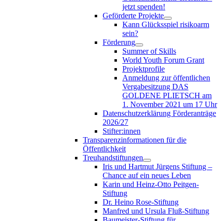
jetzt spenden!
Geförderte Projekte
Kann Glücksspiel risikoarm
sein?
Förderung
Summer of Skills
World Youth Forum Grant
Projektprofile
Anmeldung zur öffentlichen
Vergabesitzung DAS
GOLDENE PLIETSCH am
1. November 2021 um 17 Uhr
Datenschutzerklärung Förderanträge
2026/27
Stifter:innen
Transparenzinformationen für die
Öffentlichkeit
Treuhandstiftungen
Iris und Hartmut Jürgens Stiftung –
Chance auf ein neues Leben
Karin und Heinz-Otto Peitgen-
Stiftung
Dr. Heino Rose-Stiftung
Manfred und Ursula Fluß-Stiftung
Baumeister-Stiftung für