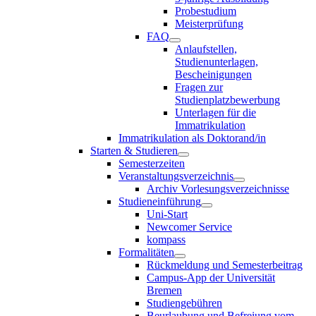
Probestudium
Meisterprüfung
FAQ
Anlaufstellen,
Studienunterlagen,
Bescheinigungen
Fragen zur
Studienplatzbewerbung
Unterlagen für die
Immatrikulation
Immatrikulation als Doktorand/in
Starten & Studieren
Semesterzeiten
Veranstaltungsverzeichnis
Archiv Vorlesungsverzeichnisse
Studieneinführung
Uni-Start
Newcomer Service
kompass
Formalitäten
Rückmeldung und Semesterbeitrag
Campus-App der Universität
Bremen
Studiengebühren
Beurlaubung und Befreiung vom