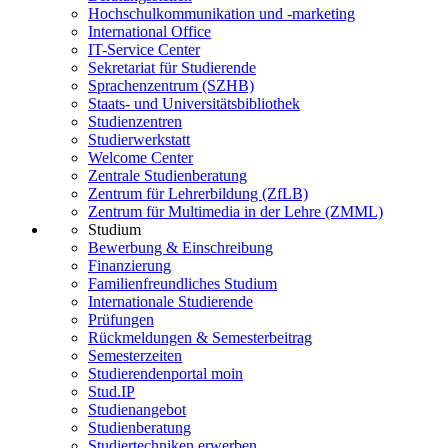
Hochschulkommunikation und -marketing
International Office
IT-Service Center
Sekretariat für Studierende
Sprachenzentrum (SZHB)
Staats- und Universitätsbibliothek
Studienzentren
Studierwerkstatt
Welcome Center
Zentrale Studienberatung
Zentrum für Lehrerbildung (ZfLB)
Zentrum für Multimedia in der Lehre (ZMML)
Studium
Bewerbung & Einschreibung
Finanzierung
Familienfreundliches Studium
Internationale Studierende
Prüfungen
Rückmeldungen & Semesterbeitrag
Semesterzeiten
Studierendenportal moin
Stud.IP
Studienangebot
Studienberatung
Studiertechniken erwerben