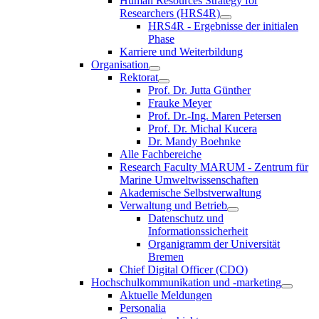
Human Resources Strategy for
Researchers (HRS4R)
HRS4R - Ergebnisse der initialen
Phase
Karriere und Weiterbildung
Organisation
Rektorat
Prof. Dr. Jutta Günther
Frauke Meyer
Prof. Dr.-Ing. Maren Petersen
Prof. Dr. Michal Kucera
Dr. Mandy Boehnke
Alle Fachbereiche
Research Faculty MARUM - Zentrum für
Marine Umweltwissenschaften
Akademische Selbstverwaltung
Verwaltung und Betrieb
Datenschutz und
Informationssicherheit
Organigramm der Universität
Bremen
Chief Digital Officer (CDO)
Hochschulkommunikation und -marketing
Aktuelle Meldungen
Personalia