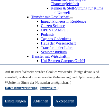
Chancengleichheit
Kellner & Stoll-Stiftung für Klima
und Umwelt
Transfer mit Gesellschaft
Impact Pioneers in Residence
Citizen Science
OPEN CAMPUS
Podcasts
Tag des Gedenkens
Haus der Wissenschaft
Transfer in der Lehre
Seniorenstudium
Transfer mit Wirtschaft
Uni Bremen Campus GmbH
Erfindungen und Schutzrechte
Partnerschaften und Beteiligungen
Auf unserer Webseite werden Cookies verwendet. Einige davon sind
Recruiting an der Universität Bremen
essentiell, während uns andere die Verbesserung und Optimierung der
Weiterbildung an der Universität Bremen
Transfer mit Schule
Website im Sinne der Nutzenden ermöglichen. (
Schülerinnen und Schüler
Datenschutzerklärung
|
Impressum
)
MINT-Schnupperstudium
Schulklassen
Lehrkräfte
Einstellungen
Ablehnen
Akzeptieren
Gründungsunterstützung
UniTransfer - Servicestelle für Transferaktivitäten