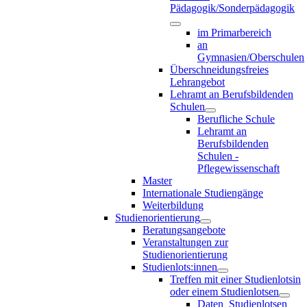
Pädagogik/Sonderpädagogik
im Primarbereich
an
Gymnasien/Oberschulen
Überschneidungsfreies
Lehrangebot
Lehramt an Berufsbildenden
Schulen
Berufliche Schule
Lehramt an
Berufsbildenden
Schulen -
Pflegewissenschaft
Master
Internationale Studiengänge
Weiterbildung
Studienorientierung
Beratungsangebote
Veranstaltungen zur
Studienorientierung
Studienlots:innen
Treffen mit einer Studienlotsin
oder einem Studienlotsen
Daten_Studienlotsen