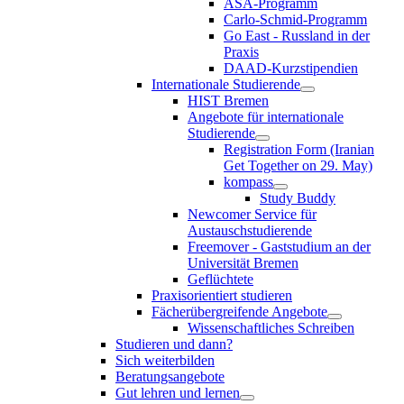
ASA-Programm
Carlo-Schmid-Programm
Go East - Russland in der
Praxis
DAAD-Kurzstipendien
Internationale Studierende
HIST Bremen
Angebote für internationale
Studierende
Registration Form (Iranian
Get Together on 29. May)
kompass
Study Buddy
Newcomer Service für
Austauschstudierende
Freemover - Gaststudium an der
Universität Bremen
Geflüchtete
Praxisorientiert studieren
Fächerübergreifende Angebote
Wissenschaftliches Schreiben
Studieren und dann?
Sich weiterbilden
Beratungsangebote
Gut lehren und lernen