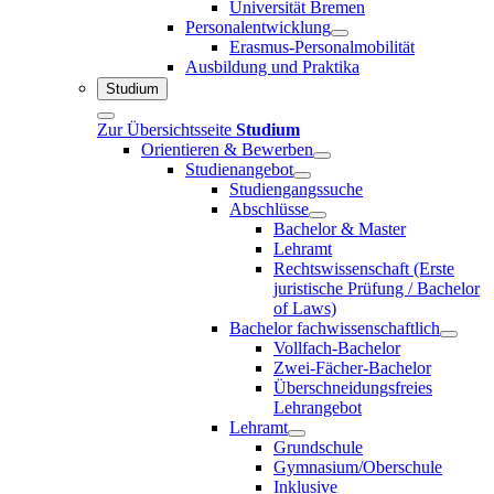
Universität Bremen
Personalentwicklung
Erasmus-Personalmobilität
Ausbildung und Praktika
Studium
Zur Übersichtsseite
Studium
Orientieren & Bewerben
Studienangebot
Studiengangssuche
Abschlüsse
Bachelor & Master
Lehramt
Rechtswissenschaft (Erste
juristische Prüfung / Bachelor
of Laws)
Bachelor fachwissenschaftlich
Vollfach-Bachelor
Zwei-Fächer-Bachelor
Überschneidungsfreies
Lehrangebot
Lehramt
Grundschule
Gymnasium/Oberschule
Inklusive