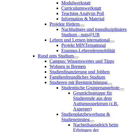
Modulwerkstatt
Curriculumswerkstatt
Teaching Analysis Poll
Information & Material
Projekte fördern
Nachhaltiges und transdisziplinäres
Studium - nuts@UB
Lehren und Lernen international
Projekt MINTernational
Erasmus-Lehrendenmobilität
Rund ums Studium
Campus: Wissenswertes und Tipps
Wohnen in Bremen
Studienfinanzierung und Jobben
Familienfreundliches Studium
Studieren mit Beeinträchtigung
Studentische Gruppenangebote
Gesprächsgruppe für
Studierende aus dem
Autismusspektrum (z.B.
Asperger)
Studienplatzbewerbung &
Studieneinstieg
Nachteilsausgleich beim
Erbringen der