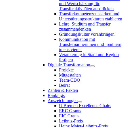
und Wertschätzung für
Transferaktivitäten ausdrücken
Transferkompetenzen stärken und
Unterstützungsstrukturen etablieren
Lehre, Studium und Transfer
zusammendenken
Gründungskultur voranbringen
Kommunikation mit
Transferpartnerinnen und -partnern
intensivieren
Verankerung in Stadt und Region
festigen
Digitale Transformation
Projekte
Mitgestalten
Team-CDO
Beirat
Zahlen & Fakten
Rankings
Auszeichnungen
U Bremen Excellence Chairs
ERC Grants
EIC Grants
Leibniz-Preis
Heinz Maier-Leibnitz-Preis