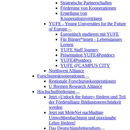
Strategische Partnerschaften
Förderung von Kooperationen
Erstellung von
Kooperationsverträgen
YUFE - Young Universities for the Future
of Europe
Europäisch studieren mit YUFE
Für Bürger*innen - Lebenslanges
Lernen
YUFE Staff Journey
Präsentation YUFE4Postdocs
YUFE4Postdocs
YUFE @CAMPUS CITY
Northwest Alliance
Forschungskooperationen
Regionale Forschungskooperationen
U Bremen Research Alliance
Hochschulförderung
Jetzt »Unlock the future« fördern und Teil
der Förderallianz Bildungsgerechtigkeit
werden
Jetzt mit MoleNet nachhaltige
Umweltbeobachtung und praxisnahe
Lehre fördern!
Das Deutschlandstipendium