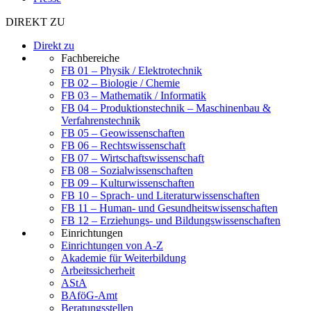
DIREKT ZU
Direkt zu
Fachbereiche
FB 01 – Physik / Elektrotechnik
FB 02 – Biologie / Chemie
FB 03 – Mathematik / Informatik
FB 04 – Produktionstechnik – Maschinenbau &
Verfahrenstechnik
FB 05 – Geowissenschaften
FB 06 – Rechtswissenschaft
FB 07 – Wirtschaftswissenschaft
FB 08 – Sozialwissenschaften
FB 09 – Kulturwissenschaften
FB 10 – Sprach- und Literaturwissenschaften
FB 11 – Human- und Gesundheitswissenschaften
FB 12 – Erziehungs- und Bildungswissenschaften
Einrichtungen
Einrichtungen von A-Z
Akademie für Weiterbildung
Arbeitssicherheit
AStA
BAföG-Amt
Beratungsstellen