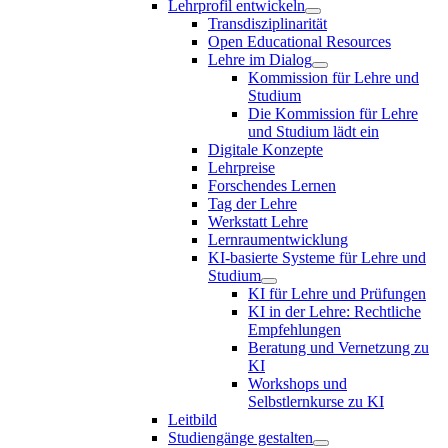
Lehrprofil entwickeln
Transdisziplinarität
Open Educational Resources
Lehre im Dialog
Kommission für Lehre und
Studium
Die Kommission für Lehre
und Studium lädt ein
Digitale Konzepte
Lehrpreise
Forschendes Lernen
Tag der Lehre
Werkstatt Lehre
Lernraumentwicklung
KI-basierte Systeme für Lehre und
Studium
KI für Lehre und Prüfungen
KI in der Lehre: Rechtliche
Empfehlungen
Beratung und Vernetzung zu
KI
Workshops und
Selbstlernkurse zu KI
Leitbild
Studiengänge gestalten