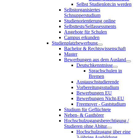
Selbst Studienlots:in werden
Selbstorganisiertes
Schnupperstudium
Studienorientierung online
Selbsttests/Selfassessments
Angebote für Schulen
Campus erkunden
Studienplatzbewerbung
Bachelor & Rechtswissenschaft
Master
Bewerbungen aus dem Ausland
Deutschkenntnisse
Sprachschulen in
Bremen
Austauschstudierende
Vorbereitungsstudium
Bewerbungen EU
Bewerbungen Nicht-EU
Freemover - Gaststudium
Studium für Geflüchtete
Neben- & Gasthörer
Hochschulzugangsberechtigung /
Studieren ohne Abitur
Hochschulzugang über eine
3-jährige Ausbildung