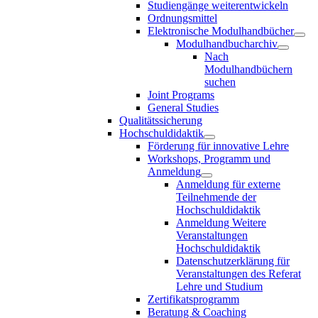
Studiengänge weiterentwickeln
Ordnungsmittel
Elektronische Modulhandbücher
Modulhandbucharchiv
Nach
Modulhandbüchern
suchen
Joint Programs
General Studies
Qualitätssicherung
Hochschuldidaktik
Förderung für innovative Lehre
Workshops, Programm und
Anmeldung
Anmeldung für externe
Teilnehmende der
Hochschuldidaktik
Anmeldung Weitere
Veranstaltungen
Hochschuldidaktik
Datenschutzerklärung für
Veranstaltungen des Referat
Lehre und Studium
Zertifikatsprogramm
Beratung & Coaching