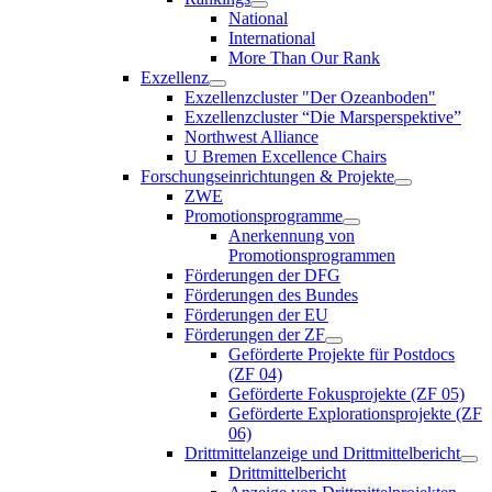
National
International
More Than Our Rank
Exzellenz
Exzellenzcluster "Der Ozeanboden"
Exzellenzcluster “Die Marsperspektive”
Northwest Alliance
U Bremen Excellence Chairs
Forschungseinrichtungen & Projekte
ZWE
Promotionsprogramme
Anerkennung von
Promotionsprogrammen
Förderungen der DFG
Förderungen des Bundes
Förderungen der EU
Förderungen der ZF
Geförderte Projekte für Postdocs
(ZF 04)
Geförderte Fokusprojekte (ZF 05)
Geförderte Explorationsprojekte (ZF
06)
Drittmittelanzeige und Drittmittelbericht
Drittmittelbericht