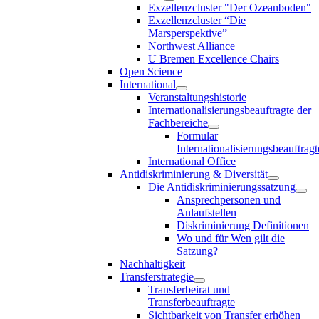
Exzellenzcluster "Der Ozeanboden"
Exzellenzcluster “Die
Marsperspektive”
Northwest Alliance
U Bremen Excellence Chairs
Open Science
International
Veranstaltungshistorie
Internationalisierungsbeauftragte der
Fachbereiche
Formular
Internationalisierungsbeauftragt
International Office
Antidiskriminierung & Diversität
Die Antidiskriminierungssatzung
Ansprechpersonen und
Anlaufstellen
Diskriminierung Definitionen
Wo und für Wen gilt die
Satzung?
Nachhaltigkeit
Transferstrategie
Transferbeirat und
Transferbeauftragte
Sichtbarkeit von Transfer erhöhen