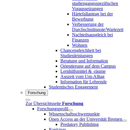
studiengangsspezifischen
Voraussetzungen
Härtefallantrag bei der
Bewerbung
Verbesserung der
Durchschnittsnote/Wartezeit
Nachteilsausgleich bei
Finanzen
Wohnen
Chancengleichheit bei
Studienleistungen
Beratung und Information
Orientierung auf dem Campus
Lernhilfsmittel & -räume
Auszeit vom Uni-Alltag
Information für Lehrende
Studentisches Engagement
Forschung
Zur Übersichtsseite
Forschung
Forschungsprofil
Wissenschaftsschwerpunkte
Open Access an der Universität Bremen
Predatory Publishing
Rankings