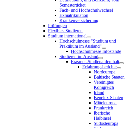
Semesterticket
Fach- und Hochschulwechsel
Exmatrikulation
Krankenversicherung
Prüfungen
Flexibles Studieren
Studium international
Hochschulmesse "Studium und
Praktikum im Ausland"
Hochschulmesse Infostände
Studieren im Ausland
Erasmus-Studienaufenthalt
Erfahrungsberichte
Nordeuropa
Baltische Staaten
Vereinigtes
Königreich
Irland
Benelux Staaten
Mitteleuropa
Frankreich
Iberische
Halbinsel
Südosteuropa