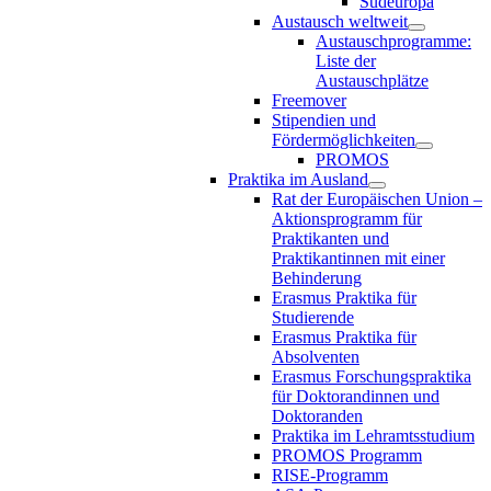
Südeuropa
Austausch weltweit
Austauschprogramme:
Liste der
Austauschplätze
Freemover
Stipendien und
Fördermöglichkeiten
PROMOS
Praktika im Ausland
Rat der Europäischen Union –
Aktionsprogramm für
Praktikanten und
Praktikantinnen mit einer
Behinderung
Erasmus Praktika für
Studierende
Erasmus Praktika für
Absolventen
Erasmus Forschungspraktika
für Doktorandinnen und
Doktoranden
Praktika im Lehramtsstudium
PROMOS Programm
RISE-Programm