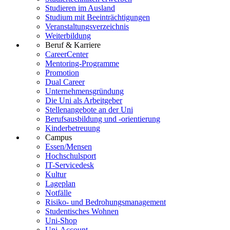
Studieren im Ausland
Studium mit Beeinträchtigungen
Veranstaltungsverzeichnis
Weiterbildung
Beruf & Karriere
CareerCenter
Mentoring-Programme
Promotion
Dual Career
Unternehmensgründung
Die Uni als Arbeitgeber
Stellenangebote an der Uni
Berufsausbildung und -orientierung
Kinderbetreuung
Campus
Essen/Mensen
Hochschulsport
IT-Servicedesk
Kultur
Lageplan
Notfälle
Risiko- und Bedrohungsmanagement
Studentisches Wohnen
Uni-Shop
Uni-Account