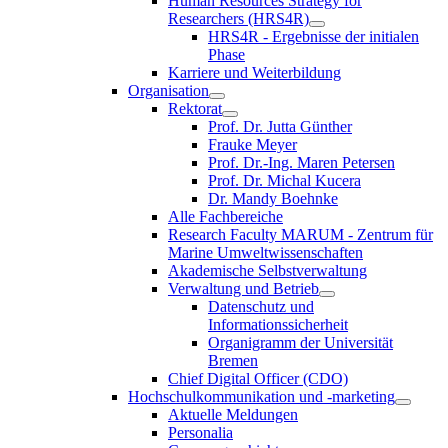
Human Resources Strategy for
Researchers (HRS4R)
HRS4R - Ergebnisse der initialen
Phase
Karriere und Weiterbildung
Organisation
Rektorat
Prof. Dr. Jutta Günther
Frauke Meyer
Prof. Dr.-Ing. Maren Petersen
Prof. Dr. Michal Kucera
Dr. Mandy Boehnke
Alle Fachbereiche
Research Faculty MARUM - Zentrum für
Marine Umweltwissenschaften
Akademische Selbstverwaltung
Verwaltung und Betrieb
Datenschutz und
Informationssicherheit
Organigramm der Universität
Bremen
Chief Digital Officer (CDO)
Hochschulkommunikation und -marketing
Aktuelle Meldungen
Personalia