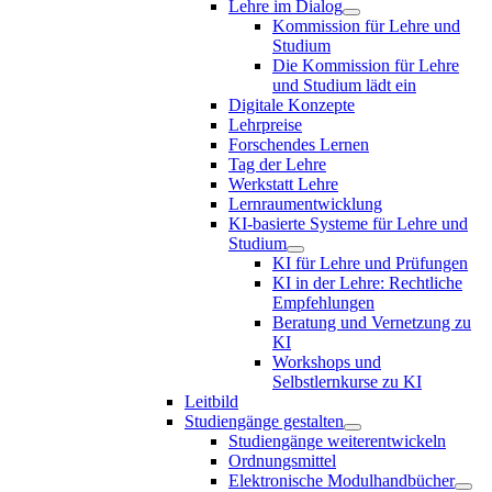
Lehre im Dialog
Kommission für Lehre und
Studium
Die Kommission für Lehre
und Studium lädt ein
Digitale Konzepte
Lehrpreise
Forschendes Lernen
Tag der Lehre
Werkstatt Lehre
Lernraumentwicklung
KI-basierte Systeme für Lehre und
Studium
KI für Lehre und Prüfungen
KI in der Lehre: Rechtliche
Empfehlungen
Beratung und Vernetzung zu
KI
Workshops und
Selbstlernkurse zu KI
Leitbild
Studiengänge gestalten
Studiengänge weiterentwickeln
Ordnungsmittel
Elektronische Modulhandbücher