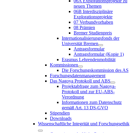
06A Explorationsprojekte zu
neuen Themen
06B Interdisziplinäre
Explorationsprojekte
07 Verbundvorhaben
08 Prämien
Bremer Studienpreis
Internationalisierungsfonds der
Universität Bremen
Antragsformular
Antragsformular (Kopie 1)
Erasmus Lehrendenmobilität
Kommissionen
Die Forschungskommission des AS
Forschungsdatenmanagement
Das Nagoya Protokoll und ABS
Projektabfrage zum Nagoya-
Protokoll und zur EU-ABS-
Verordnung
Informationen zum Datenschutz
gemäß Art. 13 DS-GVO
Stipendien
Downloads
Wissenschaftliche Integrität und Forschungsethik