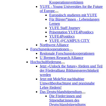
Kooperationsverträgen
YUFE - Young Universities for the Future
of Europe
Europäisch studieren mit YUFE
Für Bürger*innen - Lebenslanges
Lernen
YUFE Staff Journey
Präsentation YUFE4Postdocs
YUFE4Postdocs
YUFE @CAMPUS CITY
Northwest Alliance
Forschungskooperationen
Regionale Forschungskooperationen
U Bremen Research Alliance
Hochschulförderung
Jetzt »Unlock the future« fördern und Teil
der Förderallianz Bildungsgerechtigkeit
werden
Jetzt mit MoleNet nachhaltige
Umweltbeobachtung und praxisnahe
Lehre fördern!
Das Deutschlandstipendium
Die Förder:innen und
Stipendiat:innen des
Deutschlandstipendiums