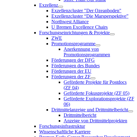
Exzellenz
Exzellenzcluster "Der Ozeanboden"
Exzellenzcluster “Die Marsperspektive”
Northwest Alliance
U Bremen Excellence Chairs
Forschungseinrichtungen & Projekte
ZWE
Promotionsprogramme
Anerkennung von
Promotionsprogrammen
Förderungen der DFG
Förderungen des Bundes
Förderungen der EU
Förderungen der ZF
Geförderte Projekte für Postdocs
(ZF 04)
Geförderte Fokusprojekte (ZF 05)
Geförderte Explorationsprojekte (ZF
06)
Drittmittelanzeige und Drittmittelbericht
Drittmittelbericht
Anzeige von Drittmittelprojekten
Forschungsinfrastruktur
Wissenschaftliche Karriere