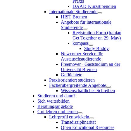
Praxis
DAAD-Kurzstipendien
Internationale Studierende
HIST Bremen
Angebote für internationale
Studierende
Registration Form (Iranian
Get Together on 29. May)
kompass
Study Buddy
Newcomer Service für
Austauschstudierende
Freemover - Gaststudium an der
Universität Bremen
Geflüchtete
Praxisorientiert studieren
Fächerübergreifende Angebote
Wissenschaftliches Schreiben
Studieren und dann?
Sich weiterbilden
Beratungsangebote
Gut lehren und lernen
Lehrprofil entwickeln
Transdisziplinarität
Open Educational Resources