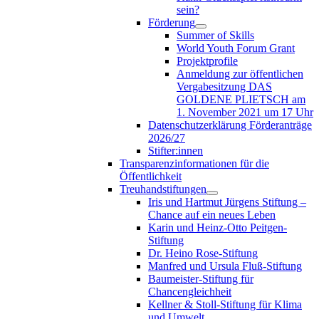
sein?
Förderung
Summer of Skills
World Youth Forum Grant
Projektprofile
Anmeldung zur öffentlichen
Vergabesitzung DAS
GOLDENE PLIETSCH am
1. November 2021 um 17 Uhr
Datenschutzerklärung Förderanträge
2026/27
Stifter:innen
Transparenzinformationen für die
Öffentlichkeit
Treuhandstiftungen
Iris und Hartmut Jürgens Stiftung –
Chance auf ein neues Leben
Karin und Heinz-Otto Peitgen-
Stiftung
Dr. Heino Rose-Stiftung
Manfred und Ursula Fluß-Stiftung
Baumeister-Stiftung für
Chancengleichheit
Kellner & Stoll-Stiftung für Klima
und Umwelt