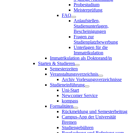
Probestudium
Meisterprüfung
FAQ
Anlaufstellen,
Studienunterlagen,
Bescheinigungen
Fragen zur
Studienplatzbewerbung
Unterlagen für die
Immatrikulation
Immatrikulation als Doktorand/in
Starten & Studieren
Semesterzeiten
Veranstaltungsverzeichnis
Archiv Vorlesungsverzeichnisse
Studieneinführung
Uni-Start
Newcomer Service
kompass
Formalitäten
Rückmeldung und Semesterbeitrag
Campus-App der Universität
Bremen
Studiengebühren
Beurlaubung und Befreiung vom