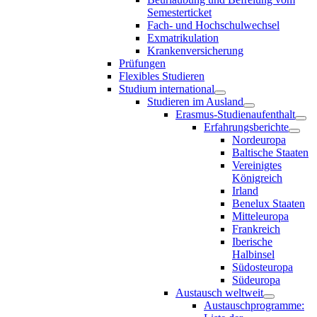
Semesterticket
Fach- und Hochschulwechsel
Exmatrikulation
Krankenversicherung
Prüfungen
Flexibles Studieren
Studium international
Studieren im Ausland
Erasmus-Studienaufenthalt
Erfahrungsberichte
Nordeuropa
Baltische Staaten
Vereinigtes
Königreich
Irland
Benelux Staaten
Mitteleuropa
Frankreich
Iberische
Halbinsel
Südosteuropa
Südeuropa
Austausch weltweit
Austauschprogramme: