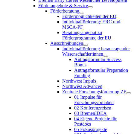
Bremen Early Career Researcher Development
Förderangebote & Service
Förderberatung
Fördermöglichkeiten der EU
Individualförderung: ERC und
MSCA-PF
Beratungsangebot zu
Förderprogramme der EU
Ausschreibungen
Individualförderung herausragender
Wissenschaftler:innen
Antragsformular Success
Bonus
Antragsformular Preparation
Funding
Northwest Impuls
Northwest Advanced
Zentrale Forschungsförderung ZF
01 Impulse für
Forschungsvorhaben
02 Konferenzreisen
03 BremenIDEA
04 Eigene Projekte für
Postdocs
05 Fokusprojekte