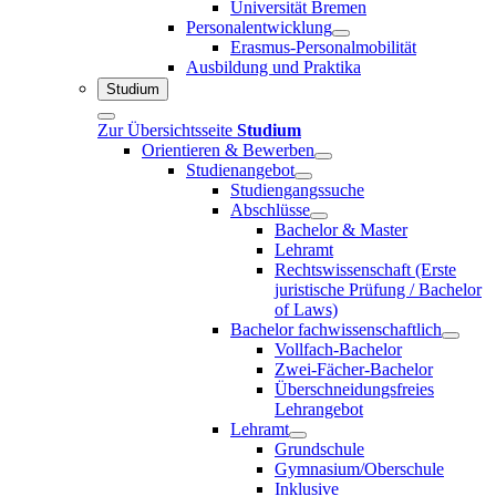
Universität Bremen
Personalentwicklung
Erasmus-Personalmobilität
Ausbildung und Praktika
Studium
Zur Übersichtsseite
Studium
Orientieren & Bewerben
Studienangebot
Studiengangssuche
Abschlüsse
Bachelor & Master
Lehramt
Rechtswissenschaft (Erste
juristische Prüfung / Bachelor
of Laws)
Bachelor fachwissenschaftlich
Vollfach-Bachelor
Zwei-Fächer-Bachelor
Überschneidungsfreies
Lehrangebot
Lehramt
Grundschule
Gymnasium/Oberschule
Inklusive