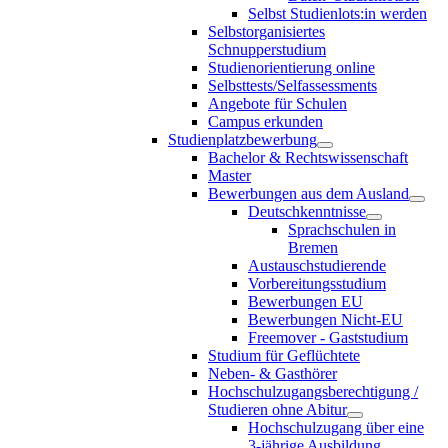
Selbst Studienlots:in werden
Selbstorganisiertes
Schnupperstudium
Studienorientierung online
Selbsttests/Selfassessments
Angebote für Schulen
Campus erkunden
Studienplatzbewerbung
Bachelor & Rechtswissenschaft
Master
Bewerbungen aus dem Ausland
Deutschkenntnisse
Sprachschulen in
Bremen
Austauschstudierende
Vorbereitungsstudium
Bewerbungen EU
Bewerbungen Nicht-EU
Freemover - Gaststudium
Studium für Geflüchtete
Neben- & Gasthörer
Hochschulzugangsberechtigung /
Studieren ohne Abitur
Hochschulzugang über eine
3-jährige Ausbildung