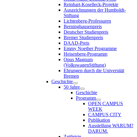
Reinhart-Koselleck-Projekte
Auszeichnungen der Humboldt-
Stiftung
Lichtenberg-Professuren
Berninghausenpreis
Deutscher Studienpreis
Bremer Studienpreis
DAAD-Preis
Emmy Noether Programme
Heisenberg-Programm
Opus Magnum
(VolkswagenStiftung)
Ehrungen durch die Universität
Bremen
Geschichte
50 Jahre
Geschichte
Programm
OPEN CAMPUS
WEEK
CAMPUS CITY
Publikation
Ausstellung WARUM?
DARUM.
Zeitleiste