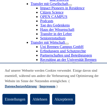
Transfer mit Gesellschaft
Impact Pioneers in Residence
Citizen Science
OPEN CAMPUS
Podcasts
Tag des Gedenkens
Haus der Wissenschaft
Transfer in der Lehre
Seniorenstudium
Transfer mit Wirtschaft
Uni Bremen Campus GmbH
Erfindungen und Schutzrechte
Partnerschaften und Beteiligungen
Recruiting an der Universität Bremen
Weiterbildung an der Universität Bremen
Transfer mit Schule
Auf unserer Webseite werden Cookies verwendet. Einige davon sind
Schülerinnen und Schüler
essentiell, während uns andere die Verbesserung und Optimierung der
MINT-Schnupperstudium
Schulklassen
Website im Sinne der Nutzenden ermöglichen. (
Lehrkräfte
Datenschutzerklärung
|
Impressum
)
Gründungsunterstützung
UniTransfer - Servicestelle für Transferaktivitäten
Einstellungen
Ablehnen
Akzeptieren
Transfermagazin der Universität Bremen
Transferpreis der Universität Bremen