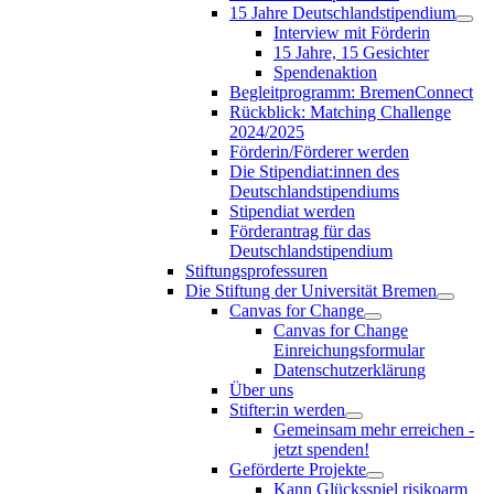
15 Jahre Deutschlandstipendium
Interview mit Förderin
15 Jahre, 15 Gesichter
Spendenaktion
Begleitprogramm: BremenConnect
Rückblick: Matching Challenge
2024/2025
Förderin/Förderer werden
Die Stipendiat:innen des
Deutschlandstipendiums
Stipendiat werden
Förderantrag für das
Deutschlandstipendium
Stiftungsprofessuren
Die Stiftung der Universität Bremen
Canvas for Change
Canvas for Change
Einreichungsformular
Datenschutzerklärung
Über uns
Stifter:in werden
Gemeinsam mehr erreichen -
jetzt spenden!
Geförderte Projekte
Kann Glücksspiel risikoarm