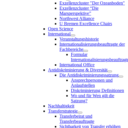
Exzellenzcluster "Der Ozeanboden"
Exzellenzcluster “Die
Marsperspektive”
Northwest Alliance
U Bremen Excellence Chairs
Open Science
International
Veranstaltungshistorie
Internationalisierungsbeauftragte der
Fachbereiche
Formular
Internationalisierungsbeauftragt
International Office
Antidiskriminierung & Diversität
Die Antidiskriminierungssatzung
Ansprechpersonen und
Anlaufstellen
Diskriminierung Definitionen
Wo und für Wen gilt die
Satzung?
Nachhaltigkeit
Transferstrategie
Transferbeirat und
Transferbeauftragte
Sichtbarkeit von Transfer erhöhen