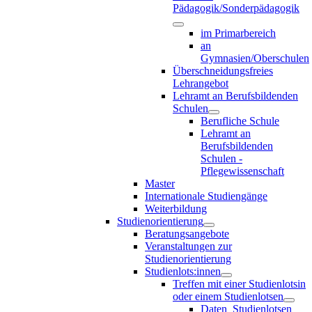
Pädagogik/Sonderpädagogik
im Primarbereich
an
Gymnasien/Oberschulen
Überschneidungsfreies
Lehrangebot
Lehramt an Berufsbildenden
Schulen
Berufliche Schule
Lehramt an
Berufsbildenden
Schulen -
Pflegewissenschaft
Master
Internationale Studiengänge
Weiterbildung
Studienorientierung
Beratungsangebote
Veranstaltungen zur
Studienorientierung
Studienlots:innen
Treffen mit einer Studienlotsin
oder einem Studienlotsen
Daten_Studienlotsen