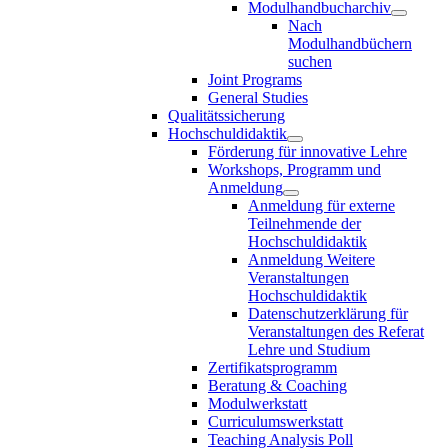
Modulhandbucharchiv
Nach
Modulhandbüchern
suchen
Joint Programs
General Studies
Qualitätssicherung
Hochschuldidaktik
Förderung für innovative Lehre
Workshops, Programm und
Anmeldung
Anmeldung für externe
Teilnehmende der
Hochschuldidaktik
Anmeldung Weitere
Veranstaltungen
Hochschuldidaktik
Datenschutzerklärung für
Veranstaltungen des Referat
Lehre und Studium
Zertifikatsprogramm
Beratung & Coaching
Modulwerkstatt
Curriculumswerkstatt
Teaching Analysis Poll