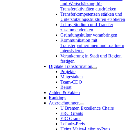
und Wertschätzung für
Transferaktivitäten ausdrücken
Transferkompetenzen stärken und
Unterstützungsstrukturen etablieren
Lehre, Studium und Transfer
zusammendenken
Gründungskultur voranbringen
Kommunikation mit
Transferpartnerinnen und -partnern
intensivieren
Verankerung in Stadt und Region
festigen
Digitale Transformation
Projekte
Mitgestalten
Team-CDO
Beirat
Zahlen & Fakten
Rankings
Auszeichnungen
U Bremen Excellence Chairs
ERC Grants
EIC Grants
Leibniz-Preis
Heinz Maier-Leibnitz-Preis