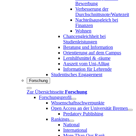
Bewerbung
Verbesserung der
Durchschnittsnote/Wartezeit
Nachteilsausgleich bei
Finanzen
Wohnen
Chancengleichheit bei
Studienleistungen
Beratung und Information
Orientierung auf dem Campus
Lernhilfsmittel & -räume
Auszeit vom Uni-Alltag
Information für Lehrende
Studentisches Engagement
Forschung
Zur Übersichtsseite
Forschung
Forschungsprofil
Wissenschaftsschwerpunkte
Open Access an der Universität Bremen
Predatory Publishing
Rankings
National
International
More Than Our Rank