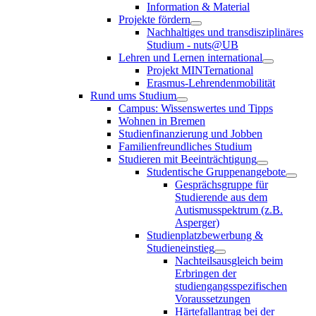
Information & Material
Projekte fördern
Nachhaltiges und transdisziplinäres
Studium - nuts@UB
Lehren und Lernen international
Projekt MINTernational
Erasmus-Lehrendenmobilität
Rund ums Studium
Campus: Wissenswertes und Tipps
Wohnen in Bremen
Studienfinanzierung und Jobben
Familienfreundliches Studium
Studieren mit Beeinträchtigung
Studentische Gruppenangebote
Gesprächsgruppe für
Studierende aus dem
Autismusspektrum (z.B.
Asperger)
Studienplatzbewerbung &
Studieneinstieg
Nachteilsausgleich beim
Erbringen der
studiengangsspezifischen
Voraussetzungen
Härtefallantrag bei der