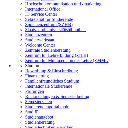
Hochschulkommunikation und -marketing
International Office
IT-Service Center
Sekretariat für Studierende
Sprachenzentrum (SZHB)
Staats- und Universitätsbibliothek
Studienzentren
Studierwerkstatt
Welcome Center
Zentrale Studienberatung
Zentrum für Lehrerbildung (ZfLB)
Zentrum für Multimedia in der Lehre (ZMML)
Studium
Bewerbung & Einschreibung
Finanzierung
Familienfreundliches Studium
Internationale Studierende
Prüfungen
Rückmeldungen & Semesterbeitrag
Semesterzeiten
Studierendenportal moin
Stud.IP
Studienangebot
Studienberatung
Studiertechniken erwerben