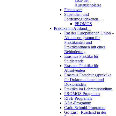
Liste der
Austauschplätze
Freemover
Stipendien und
Fördermöglichkeiten
PROMOS
Praktika im Ausland
Rat der Europäischen Union –
Aktionsprogramm für
Praktikanten und
Praktikantinnen mit einer
Behinderung
Erasmus Praktika für
Studierende
Erasmus Praktika für
Absolventen
Erasmus Forschungspraktika
für Doktorandinnen und
Doktoranden
Praktika im Lehramtsstudium
PROMOS Programm
RISE-Programm
ASA-Programm
Carlo-Schmid-Programm
Go East - Russland in der