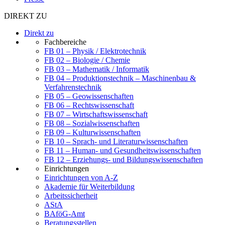
DIREKT ZU
Direkt zu
Fachbereiche
FB 01 – Physik / Elektrotechnik
FB 02 – Biologie / Chemie
FB 03 – Mathematik / Informatik
FB 04 – Produktionstechnik – Maschinenbau &
Verfahrenstechnik
FB 05 – Geowissenschaften
FB 06 – Rechtswissenschaft
FB 07 – Wirtschaftswissenschaft
FB 08 – Sozialwissenschaften
FB 09 – Kulturwissenschaften
FB 10 – Sprach- und Literaturwissenschaften
FB 11 – Human- und Gesundheitswissenschaften
FB 12 – Erziehungs- und Bildungswissenschaften
Einrichtungen
Einrichtungen von A-Z
Akademie für Weiterbildung
Arbeitssicherheit
AStA
BAföG-Amt
Beratungsstellen