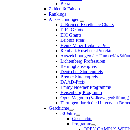
Beirat
Zahlen & Fakten
Rankings
Auszeichnungen
U Bremen Excellence Chairs
ERC Grants
EIC Grants
Leibniz-Preis
Heinz Maier-Leibnitz-Preis
Reinhart-Koselleck-Projekte
Auszeichnungen der Humboldt-Stiftu
Lichtenberg-Professuren
Berninghausenpreis
Deutscher Studienpreis
Bremer Studienpreis
DAAD-Preis
Emmy Noether Programme
Heisenberg-Programm
Opus Magnum (VolkswagenStiftung)
Ehrungen durch die Universität Brem
Geschichte
50 Jahre
Geschichte
Programm
OPEN CAMPUS WEE