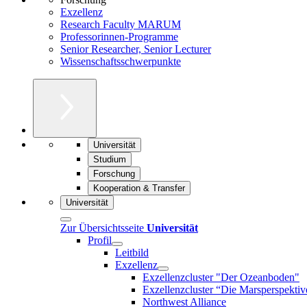
Exzellenz
Research Faculty MARUM
Professorinnen-Programme
Senior Researcher, Senior Lecturer
Wissenschaftsschwerpunkte
Universität
Studium
Forschung
Kooperation & Transfer
Universität
Zur Übersichtsseite
Universität
Profil
Leitbild
Exzellenz
Exzellenzcluster "Der Ozeanboden"
Exzellenzcluster “Die Marsperspektiv
Northwest Alliance