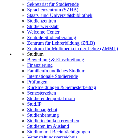
Sekretariat für Studierende
Sprachenzentrum (SZHB)
Staats- und Universitätsbibliothek
Studienzentren
Studierwerkstatt
Welcome Center
Zentrale Studienberatung
Zentrum für Lehrerbildung (ZfLB)
Zentrum für Multimedia in der Lehre (ZMML)
Studium
Bewerbung & Einschreibung
Finanzierung
Familienfreundliches Studium
Internationale Studierende
Prüfungen
Rückmeldungen & Semesterbeitrag
Semesterzeiten
Studierendenportal moin
Stud.IP
Studienangebot
Studienberatung
Studiertechniken erwerben
Studieren im Ausland
Studium mit Beeinträchtigungen
Veranstaltungsverzeichnis