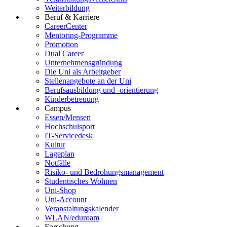
Weiterbildung
Beruf & Karriere
CareerCenter
Mentoring-Programme
Promotion
Dual Career
Unternehmensgründung
Die Uni als Arbeitgeber
Stellenangebote an der Uni
Berufsausbildung und -orientierung
Kinderbetreuung
Campus
Essen/Mensen
Hochschulsport
IT-Servicedesk
Kultur
Lageplan
Notfälle
Risiko- und Bedrohungsmanagement
Studentisches Wohnen
Uni-Shop
Uni-Account
Veranstaltungskalender
WLAN/eduroam
Forschung