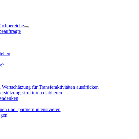
 Fachbereiche
beauftragte
ellen
ng?
e
d Wertschätzung für Transferaktivitäten ausdrücken
rstützungsstrukturen etablieren
mendenken
en und -partnern intensivieren
igen