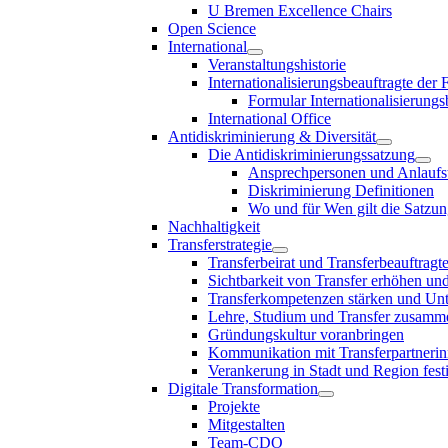
U Bremen Excellence Chairs
Open Science
International
Veranstaltungshistorie
Internationalisierungsbeauftragte der
Formular Internationalisierungs
International Office
Antidiskriminierung & Diversität
Die Antidiskriminierungssatzung
Ansprechpersonen und Anlaufst
Diskriminierung Definitionen
Wo und für Wen gilt die Satzu
Nachhaltigkeit
Transferstrategie
Transferbeirat und Transferbeauftragt
Sichtbarkeit von Transfer erhöhen un
Transferkompetenzen stärken und Unte
Lehre, Studium und Transfer zusam
Gründungskultur voranbringen
Kommunikation mit Transferpartnerinn
Verankerung in Stadt und Region fest
Digitale Transformation
Projekte
Mitgestalten
Team-CDO