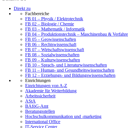
Direkt zu
Fachbereiche
FB 01 – Physik / Elektrotechnik
FB 02 – Biologie / Chemie
FB 03 – Mathematik / Informatik
FB 04 – Produktionstechnik – Maschinenbau & Verfahre
FB 05 – Geowissenschaften
FB 06 – Rechtswissenschaft
FB 07 – Wirtschaftswissenschaft
FB 08 – Sozialwissenschaften
FB 09 – Kulturwissenschaften
FB 10 – Sprach- und Literaturwissenschaften
FB 11 – Human- und Gesundheitswissenschaften
FB 12 – Erziehungs- und Bildungswissenschaften
Einrichtungen
Einrichtungen von A-Z
Akademie für Weiterbildung
Arbeitssicherheit
AStA
BAföG-Amt
Beratungsstellen
Hochschulkommunikation und -marketing
International Office
IT-Service Center