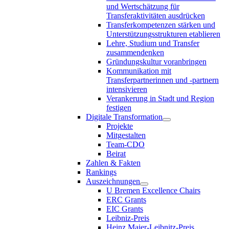
und Wertschätzung für
Transferaktivitäten ausdrücken
Transferkompetenzen stärken und
Unterstützungsstrukturen etablieren
Lehre, Studium und Transfer
zusammendenken
Gründungskultur voranbringen
Kommunikation mit
Transferpartnerinnen und -partnern
intensivieren
Verankerung in Stadt und Region
festigen
Digitale Transformation
Projekte
Mitgestalten
Team-CDO
Beirat
Zahlen & Fakten
Rankings
Auszeichnungen
U Bremen Excellence Chairs
ERC Grants
EIC Grants
Leibniz-Preis
Heinz Maier-Leibnitz-Preis