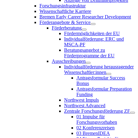
Anzeige von Drittmittelprojekten
Forschungsinfrastruktur
Wissenschaftliche Karriere
Bremen Early Career Researcher Development
Förderangebote & Service
Förderberatung
Fördermöglichkeiten der EU
Individualförderung: ERC und
MSCA-PF
Beratungsangebot zu
Förderprogramme der EU
Ausschreibungen
Individualförderung herausragender
Wissenschaftler:innen
Antragsformular Success
Bonus
Antragsformular Preparation
Funding
Northwest Impuls
Northwest Advanced
Zentrale Forschungsförderung ZF
01 Impulse für
Forschungsvorhaben
02 Konferenzreisen
03 BremenIDEA