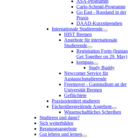
ASA-Programm
Carlo-Schmid-Programm
Go East - Russland in der
Praxis
DAAD-Kurzstipendien
Internationale Studierende
HIST Bremen
Angebote für internationale
Studierende
Registration Form (Iranian
Get Together on 29. May)
kompass
Study Buddy
Newcomer Service für
Austauschstudierende
Freemover - Gaststudium an der
Universität Bremen
Geflüchtete
Praxisorientiert studieren
Fächerübergreifende Angebote
Wissenschaftliches Schreiben
Studieren und dann?
Sich weiterbilden
Beratungsangebote
Gut lehren und lernen