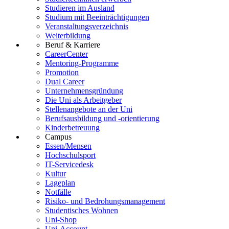
Studieren im Ausland
Studium mit Beeinträchtigungen
Veranstaltungsverzeichnis
Weiterbildung
Beruf & Karriere
CareerCenter
Mentoring-Programme
Promotion
Dual Career
Unternehmensgründung
Die Uni als Arbeitgeber
Stellenangebote an der Uni
Berufsausbildung und -orientierung
Kinderbetreuung
Campus
Essen/Mensen
Hochschulsport
IT-Servicedesk
Kultur
Lageplan
Notfälle
Risiko- und Bedrohungsmanagement
Studentisches Wohnen
Uni-Shop
Uni-Account