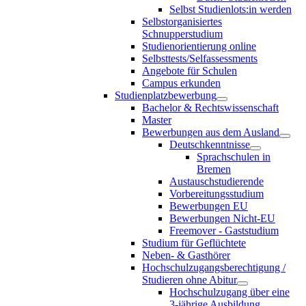
Selbst Studienlots:in werden
Selbstorganisiertes
Schnupperstudium
Studienorientierung online
Selbsttests/Selfassessments
Angebote für Schulen
Campus erkunden
Studienplatzbewerbung
Bachelor & Rechtswissenschaft
Master
Bewerbungen aus dem Ausland
Deutschkenntnisse
Sprachschulen in
Bremen
Austauschstudierende
Vorbereitungsstudium
Bewerbungen EU
Bewerbungen Nicht-EU
Freemover - Gaststudium
Studium für Geflüchtete
Neben- & Gasthörer
Hochschulzugangsberechtigung /
Studieren ohne Abitur
Hochschulzugang über eine
3-jährige Ausbildung