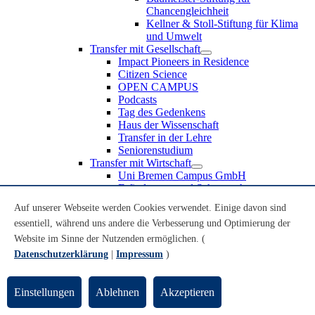
Chancengleichheit
Kellner & Stoll-Stiftung für Klima
und Umwelt
Transfer mit Gesellschaft
Impact Pioneers in Residence
Citizen Science
OPEN CAMPUS
Podcasts
Tag des Gedenkens
Haus der Wissenschaft
Transfer in der Lehre
Seniorenstudium
Transfer mit Wirtschaft
Uni Bremen Campus GmbH
Erfindungen und Schutzrechte
Partnerschaften und Beteiligungen
Auf unserer Webseite werden Cookies verwendet. Einige davon sind
Recruiting an der Universität Bremen
essentiell, während uns andere die Verbesserung und Optimierung der
Weiterbildung an der Universität Bremen
Transfer mit Schule
Website im Sinne der Nutzenden ermöglichen. (
Schülerinnen und Schüler
Datenschutzerklärung
|
Impressum
)
MINT-Schnupperstudium
Schulklassen
Lehrkräfte
Einstellungen
Ablehnen
Akzeptieren
Gründungsunterstützung
UniTransfer - Servicestelle für Transferaktivitäten