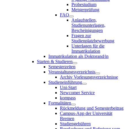
Probestudium
Meisterprüfung
FAQ
Anlaufstellen,
Studienunterlagen,
Bescheinigungen
Fragen zur
Studienplatzbewerbung
Unterlagen für die
Immatrikulation
Immatrikulation als Doktorand/in
Starten & Studieren
Semesterzeiten
Veranstaltungsverzeichnis
Archiv Vorlesungsverzeichnisse
Studieneinführung
Uni-Start
Newcomer Service
kompass
Formalitäten
Rückmeldung und Semesterbeitrag
Campus-App der Universität
Bremen
Studiengebühren
Beurlaubung und Befreiung vom