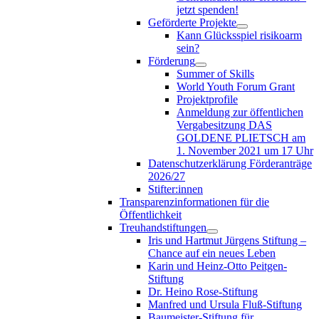
jetzt spenden!
Geförderte Projekte
Kann Glücksspiel risikoarm
sein?
Förderung
Summer of Skills
World Youth Forum Grant
Projektprofile
Anmeldung zur öffentlichen
Vergabesitzung DAS
GOLDENE PLIETSCH am
1. November 2021 um 17 Uhr
Datenschutzerklärung Förderanträge
2026/27
Stifter:innen
Transparenzinformationen für die
Öffentlichkeit
Treuhandstiftungen
Iris und Hartmut Jürgens Stiftung –
Chance auf ein neues Leben
Karin und Heinz-Otto Peitgen-
Stiftung
Dr. Heino Rose-Stiftung
Manfred und Ursula Fluß-Stiftung
Baumeister-Stiftung für