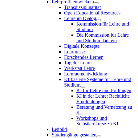
Lehrprofil entwickeln
Transdisziplinarität
Open Educational Resources
Lehre im Dialog
Kommission für Lehre und
Studium
Die Kommission für Lehre
und Studium lädt ein
Digitale Konzepte
Lehrpreise
Forschendes Lernen
Tag der Lehre
Werkstatt Lehre
Lernraumentwicklung
KI-basierte Systeme für Lehre und
Studium
KI für Lehre und Prüfungen
KI in der Lehre: Rechtliche
Empfehlungen
Beratung und Vernetzung zu
KI
Workshops und
Selbstlernkurse zu KI
Leitbild
Studiengänge gestalten