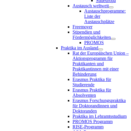
Südeuropa
Austausch weltweit
Austauschprogramme:
Liste der
Austauschplätze
Freemover
Stipendien und
Fördermöglichkeiten
PROMOS
Praktika im Ausland
Rat der Europäischen Union –
Aktionsprogramm für
Praktikanten und
Praktikantinnen mit einer
Behinderung
Erasmus Praktika für
Studierende
Erasmus Praktika für
Absolventen
Erasmus Forschungspraktika
für Doktorandinnen und
Doktoranden
Praktika im Lehramtsstudium
PROMOS Programm
RISE-Programm