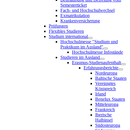
Semesterticket
Fach- und Hochschulwechsel
Exmatrikulation
Krankenversicherung
Prüfungen
Flexibles Studieren
Studium international
Hochschulmesse "Studium und
Praktikum im Ausland"
Hochschulmesse Infostände
Studieren im Ausland
Erasmus-Studienaufenthalt
Erfahrungsberichte
Nordeuropa
Baltische Staaten
Vereinigtes
Königreich
Irland
Benelux Staaten
Mitteleuropa
Frankreich
Iberische
Halbinsel
Südosteuropa