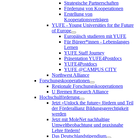
Strategische Partnerschaften
Förderung von Kooperationen
Erstellung von
Kooperationsverträgen
YUFE - Young Universities for the Future
of Europe
Europäisch studieren mit YUFE
Für Bürger*innen - Lebenslanges
Lernen
YUFE Staff Journey
Präsentation YUFE4Postdocs
YUFE4Postdocs
YUFE @CAMPUS CITY
Northwest Alliance
Forschungskooperationen
Regionale Forschungskooperationen
U Bremen Research Alliance
Hochschulförderung
Jetzt »Unlock the future« fördern und Teil
der Förderallianz Bildungsgerechtigkeit
werden
Jetzt mit MoleNet nachhaltige
Umweltbeobachtung und praxisnahe
Lehre fördern!
Das Deutschlandstipendium