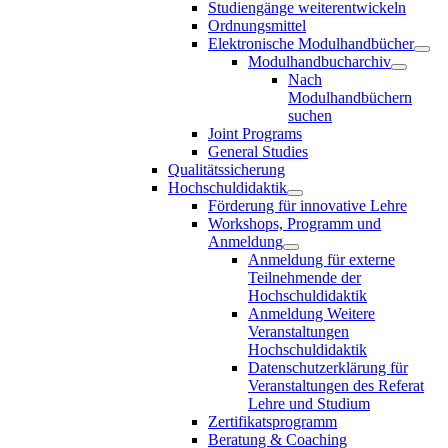
Studiengänge weiterentwickeln
Ordnungsmittel
Elektronische Modulhandbücher
Modulhandbucharchiv
Nach
Modulhandbüchern
suchen
Joint Programs
General Studies
Qualitätssicherung
Hochschuldidaktik
Förderung für innovative Lehre
Workshops, Programm und
Anmeldung
Anmeldung für externe
Teilnehmende der
Hochschuldidaktik
Anmeldung Weitere
Veranstaltungen
Hochschuldidaktik
Datenschutzerklärung für
Veranstaltungen des Referat
Lehre und Studium
Zertifikatsprogramm
Beratung & Coaching