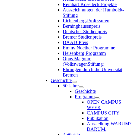
Reinhart-Koselleck-Projekte
Auszeichnungen der Humboldt-
Stiftung
Lichtenberg-Professuren
Berninghausenpreis
Deutscher Studienpreis
Bremer Studienpreis
DAAD-Preis
Emmy Noether Programme
Heisenberg-Programm
Opus Magnum
(VolkswagenStiftung)
Ehrungen durch die Universität
Bremen
Geschichte
50 Jahre
Geschichte
Programm
OPEN CAMPUS
WEEK
CAMPUS CITY
Publikation
Ausstellung WARUM?
DARUM.
Zeitleiste