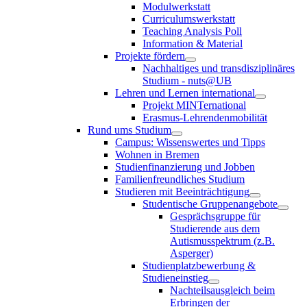
Modulwerkstatt
Curriculumswerkstatt
Teaching Analysis Poll
Information & Material
Projekte fördern
Nachhaltiges und transdisziplinäres
Studium - nuts@UB
Lehren und Lernen international
Projekt MINTernational
Erasmus-Lehrendenmobilität
Rund ums Studium
Campus: Wissenswertes und Tipps
Wohnen in Bremen
Studienfinanzierung und Jobben
Familienfreundliches Studium
Studieren mit Beeinträchtigung
Studentische Gruppenangebote
Gesprächsgruppe für
Studierende aus dem
Autismusspektrum (z.B.
Asperger)
Studienplatzbewerbung &
Studieneinstieg
Nachteilsausgleich beim
Erbringen der