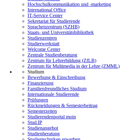
Hochschulkommunikation und -marketing
International Office
IT-Service Center
Sekretariat für Studierende
Sprachenzentrum (SZHB)
Staats- und Universitätsbibliothek
Studienzentren
Studierwerkstatt
Welcome Center
Zentrale Studienberatung
Zentrum für Lehrerbildung (ZfLB)
Zentrum für Multimedia in der Lehre (ZMML)
Studium
Bewerbung & Einschreibung
Finanzierung
Familienfreundliches Studium
Internationale Studierende
Prüfungen
Rückmeldungen & Semesterbeitrag
Semesterzeiten
Studierendenportal moin
Stud.IP
Studienangebot
Studienberatung
Studiertechniken erwerben