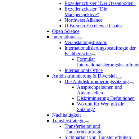
Exzellenzcluster "Der Ozeanboden"
Exzellenzcluster “Die
Marsperspektive”
Northwest Alliance
U Bremen Excellence Chairs
Open Science
International
Veranstaltungshistorie
Internationalisierungsbeauftragte der
Fachbereiche
Formular
Internationalisierungsbeauftragt
International Office
Antidiskriminierung & Diversität
Die Antidiskriminierungssatzung
Ansprechpersonen und
Anlaufstellen
Diskriminierung Definitionen
Wo und für Wen gilt die
Satzung?
Nachhaltigkeit
Transferstrategie
Transferbeirat und
Transferbeauftragte
Sichtbarkeit von Transfer erhöhen