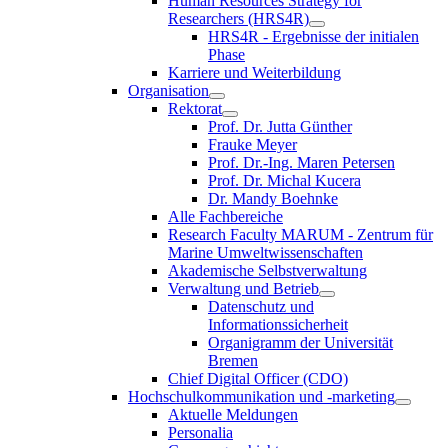
Human Resources Strategy for
Researchers (HRS4R)
HRS4R - Ergebnisse der initialen
Phase
Karriere und Weiterbildung
Organisation
Rektorat
Prof. Dr. Jutta Günther
Frauke Meyer
Prof. Dr.-Ing. Maren Petersen
Prof. Dr. Michal Kucera
Dr. Mandy Boehnke
Alle Fachbereiche
Research Faculty MARUM - Zentrum für
Marine Umweltwissenschaften
Akademische Selbstverwaltung
Verwaltung und Betrieb
Datenschutz und
Informationssicherheit
Organigramm der Universität
Bremen
Chief Digital Officer (CDO)
Hochschulkommunikation und -marketing
Aktuelle Meldungen
Personalia