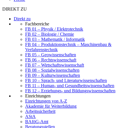
DIREKT ZU
Direkt zu
Fachbereiche
FB 01 – Physik / Elektrotechnik
FB 02 – Biologie / Chemie
FB 03 – Mathematik / Informatik
FB 04 – Produktionstechnik – Maschinenbau &
Verfahrenstechnik
FB 05 – Geowissenschaften
FB 06 – Rechtswissenschaft
FB 07 – Wirtschaftswissenschaft
FB 08 – Sozialwissenschaften
FB 09 – Kulturwissenschaften
FB 10 – Sprach- und Literaturwissenschaften
FB 11 – Human- und Gesundheitswissenschaften
FB 12 – Erziehungs- und Bildungswissenschaften
Einrichtungen
Einrichtungen von A-Z
Akademie für Weiterbildung
Arbeitssicherheit
AStA
BAföG-Amt
Beratungsstellen