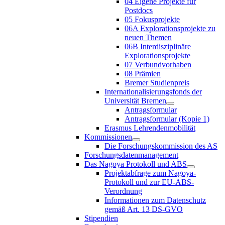
04 Eigene Projekte für
Postdocs
05 Fokusprojekte
06A Explorationsprojekte zu
neuen Themen
06B Interdisziplinäre
Explorationsprojekte
07 Verbundvorhaben
08 Prämien
Bremer Studienpreis
Internationalisierungsfonds der
Universität Bremen
Antragsformular
Antragsformular (Kopie 1)
Erasmus Lehrendenmobilität
Kommissionen
Die Forschungskommission des AS
Forschungsdatenmanagement
Das Nagoya Protokoll und ABS
Projektabfrage zum Nagoya-
Protokoll und zur EU-ABS-
Verordnung
Informationen zum Datenschutz
gemäß Art. 13 DS-GVO
Stipendien