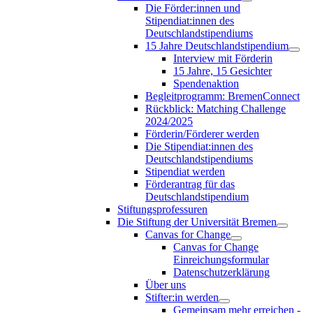
Die Förder:innen und
Stipendiat:innen des
Deutschlandstipendiums
15 Jahre Deutschlandstipendium
Interview mit Förderin
15 Jahre, 15 Gesichter
Spendenaktion
Begleitprogramm: BremenConnect
Rückblick: Matching Challenge
2024/2025
Förderin/Förderer werden
Die Stipendiat:innen des
Deutschlandstipendiums
Stipendiat werden
Förderantrag für das
Deutschlandstipendium
Stiftungsprofessuren
Die Stiftung der Universität Bremen
Canvas for Change
Canvas for Change
Einreichungsformular
Datenschutzerklärung
Über uns
Stifter:in werden
Gemeinsam mehr erreichen -