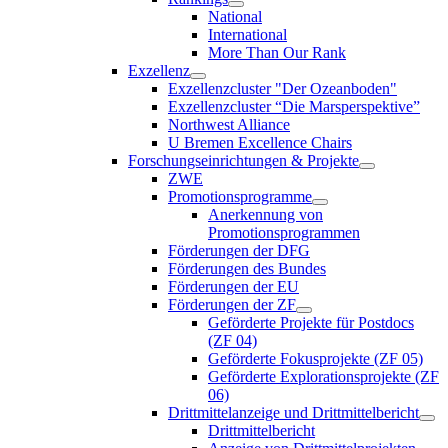
National
International
More Than Our Rank
Exzellenz
Exzellenzcluster "Der Ozeanboden"
Exzellenzcluster “Die Marsperspektive”
Northwest Alliance
U Bremen Excellence Chairs
Forschungseinrichtungen & Projekte
ZWE
Promotionsprogramme
Anerkennung von
Promotionsprogrammen
Förderungen der DFG
Förderungen des Bundes
Förderungen der EU
Förderungen der ZF
Geförderte Projekte für Postdocs
(ZF 04)
Geförderte Fokusprojekte (ZF 05)
Geförderte Explorationsprojekte (ZF
06)
Drittmittelanzeige und Drittmittelbericht
Drittmittelbericht