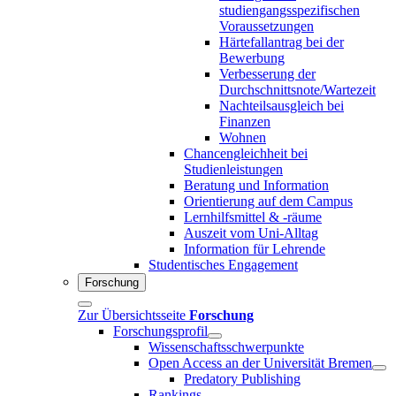
studiengangsspezifischen
Voraussetzungen
Härtefallantrag bei der
Bewerbung
Verbesserung der
Durchschnittsnote/Wartezeit
Nachteilsausgleich bei
Finanzen
Wohnen
Chancengleichheit bei
Studienleistungen
Beratung und Information
Orientierung auf dem Campus
Lernhilfsmittel & -räume
Auszeit vom Uni-Alltag
Information für Lehrende
Studentisches Engagement
Forschung
Zur Übersichtsseite
Forschung
Forschungsprofil
Wissenschaftsschwerpunkte
Open Access an der Universität Bremen
Predatory Publishing
Rankings