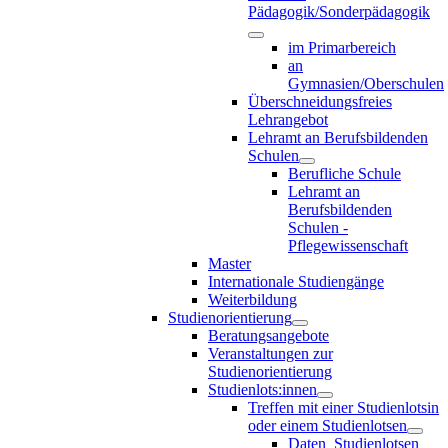
Pädagogik/Sonderpädagogik
im Primarbereich
an
Gymnasien/Oberschulen
Überschneidungsfreies
Lehrangebot
Lehramt an Berufsbildenden
Schulen
Berufliche Schule
Lehramt an
Berufsbildenden
Schulen -
Pflegewissenschaft
Master
Internationale Studiengänge
Weiterbildung
Studienorientierung
Beratungsangebote
Veranstaltungen zur
Studienorientierung
Studienlots:innen
Treffen mit einer Studienlotsin
oder einem Studienlotsen
Daten_Studienlotsen