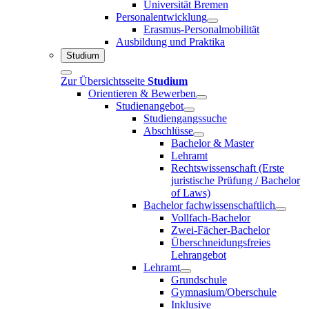
Universität Bremen
Personalentwicklung
Erasmus-Personalmobilität
Ausbildung und Praktika
Studium
Zur Übersichtsseite
Studium
Orientieren & Bewerben
Studienangebot
Studiengangssuche
Abschlüsse
Bachelor & Master
Lehramt
Rechtswissenschaft (Erste
juristische Prüfung / Bachelor
of Laws)
Bachelor fachwissenschaftlich
Vollfach-Bachelor
Zwei-Fächer-Bachelor
Überschneidungsfreies
Lehrangebot
Lehramt
Grundschule
Gymnasium/Oberschule
Inklusive