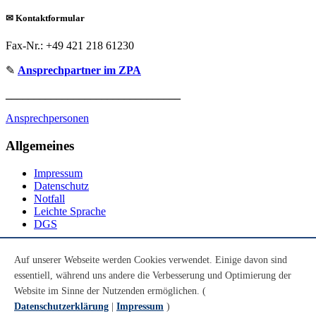
✉
Kontaktformular
Fax-Nr.: +49 421 218 61230
✎
Ansprechpartner im ZPA
_______________________________
Ansprechpersonen
Allgemeines
Impressum
Datenschutz
Notfall
Leichte Sprache
DGS
Social Media
Auf unserer Webseite werden Cookies verwendet. Einige davon sind
essentiell, während uns andere die Verbesserung und Optimierung der
Youtube
Instagram
Website im Sinne der Nutzenden ermöglichen. (
LinkedIn
Datenschutzerklärung
|
Impressum
)