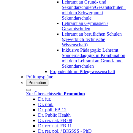
Lehramt an Grund- und
Sekundarschulen/Gesamtschulen -
mit dem Schwerpunkt
Sekundarschule
Lehramt an Gymnasien /
Gesamtschulen
Lehramt an beruflichen Schulen
(gewerblich-technische
Wissenschaft)
Inklusive Pädagogik: Lehramt
Sonderpädagogik in Kombination
mit dem Lehramt an Grund- und
Sekundarschulen
Propädeutikum Pflegewissenschaft
Prüfungspläne
Promotion
Zur Übersichtsseite
Promotion
Dr. iur.
Dr. phil.
Dr. phil. FB 12
Dr. Public Health
Dr. rer. nat. FB 08
Dr. rer. nat. FB 11
Dr. rer. pol. / BIGSSS - PhD