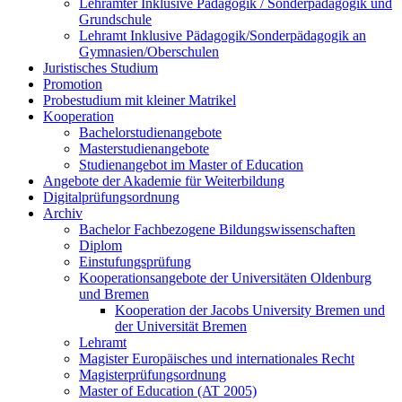
Lehrämter Inklusive Pädagogik / Sonderpädagogik und
Grundschule
Lehramt Inklusive Pädagogik/Sonderpädagogik an
Gymnasien/Oberschulen
Juristisches Studium
Promotion
Probestudium mit kleiner Matrikel
Kooperation
Bachelorstudienangebote
Masterstudienangebote
Studienangebot im Master of Education
Angebote der Akademie für Weiterbildung
Digitalprüfungsordnung
Archiv
Bachelor Fachbezogene Bildungswissenschaften
Diplom
Einstufungsprüfung
Kooperationsangebote der Universitäten Oldenburg
und Bremen
Kooperation der Jacobs University Bremen und
der Universität Bremen
Lehramt
Magister Europäisches und internationales Recht
Magisterprüfungsordnung
Master of Education (AT 2005)