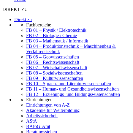
DIREKT ZU
Direkt zu
Fachbereiche
FB 01 – Physik / Elektrotechnik
FB 02 – Biologie / Chemie
FB 03 – Mathematik / Informatik
FB 04 – Produktionstechnik – Maschinenbau &
Verfahrenstechnik
FB 05 – Geowissenschaften
FB 06 – Rechtswissenschaft
FB 07 – Wirtschaftswissenschaft
FB 08 – Sozialwissenschaften
FB 09 – Kulturwissenschaften
FB 10 – Sprach- und Literaturwissenschaften
FB 11 – Human- und Gesundheitswissenschaften
FB 12 – Erziehungs- und Bildungswissenschaften
Einrichtungen
Einrichtungen von A-Z
Akademie für Weiterbildung
Arbeitssicherheit
AStA
BAföG-Amt
Beratungsstellen