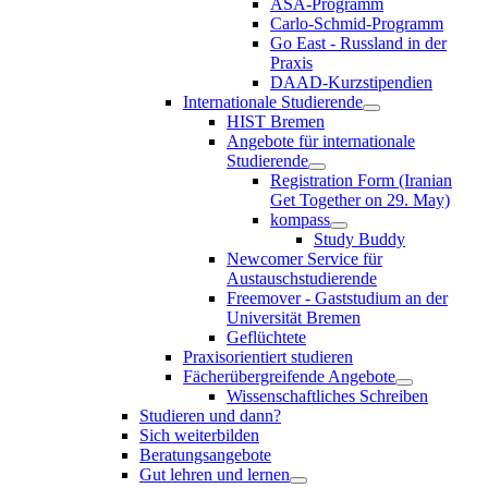
ASA-Programm
Carlo-Schmid-Programm
Go East - Russland in der
Praxis
DAAD-Kurzstipendien
Internationale Studierende
HIST Bremen
Angebote für internationale
Studierende
Registration Form (Iranian
Get Together on 29. May)
kompass
Study Buddy
Newcomer Service für
Austauschstudierende
Freemover - Gaststudium an der
Universität Bremen
Geflüchtete
Praxisorientiert studieren
Fächerübergreifende Angebote
Wissenschaftliches Schreiben
Studieren und dann?
Sich weiterbilden
Beratungsangebote
Gut lehren und lernen