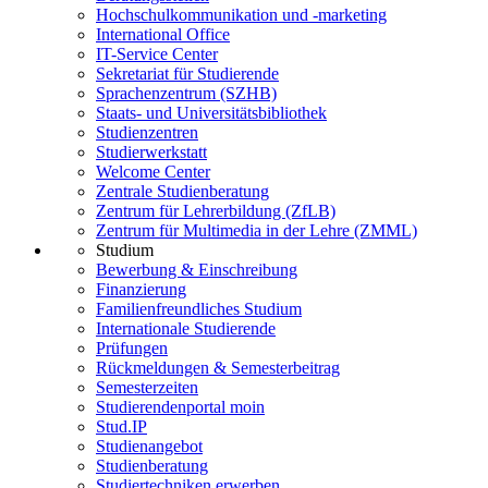
Hochschulkommunikation und -marketing
International Office
IT-Service Center
Sekretariat für Studierende
Sprachenzentrum (SZHB)
Staats- und Universitätsbibliothek
Studienzentren
Studierwerkstatt
Welcome Center
Zentrale Studienberatung
Zentrum für Lehrerbildung (ZfLB)
Zentrum für Multimedia in der Lehre (ZMML)
Studium
Bewerbung & Einschreibung
Finanzierung
Familienfreundliches Studium
Internationale Studierende
Prüfungen
Rückmeldungen & Semesterbeitrag
Semesterzeiten
Studierendenportal moin
Stud.IP
Studienangebot
Studienberatung
Studiertechniken erwerben