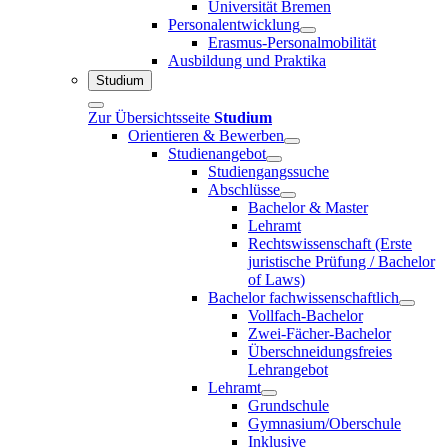
Universität Bremen
Personalentwicklung
Erasmus-Personalmobilität
Ausbildung und Praktika
Studium
Zur Übersichtsseite
Studium
Orientieren & Bewerben
Studienangebot
Studiengangssuche
Abschlüsse
Bachelor & Master
Lehramt
Rechtswissenschaft (Erste
juristische Prüfung / Bachelor
of Laws)
Bachelor fachwissenschaftlich
Vollfach-Bachelor
Zwei-Fächer-Bachelor
Überschneidungsfreies
Lehrangebot
Lehramt
Grundschule
Gymnasium/Oberschule
Inklusive