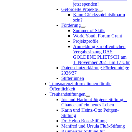
jetzt spenden!
Geförderte Projekte
Kann Glücksspiel risikoarm
sein?
Förderung
Summer of Skills
World Youth Forum Grant
Projektprofile
Anmeldung zur öffentlichen
Vergabesitzung DAS
GOLDENE PLIETSCH am
1. November 2021 um 17 Uhr
Datenschutzerklärung Förderanträge
2026/27
Stifter:innen
Transparenzinformationen für die
Öffentlichkeit
Treuhandstiftungen
Iris und Hartmut Jürgens Stiftung –
Chance auf ein neues Leben
Karin und Heinz-Otto Peitgen-
Stiftung
Dr. Heino Rose-Stiftung
Manfred und Ursula Fluß-Stiftung
Baumeister-Stiftung für