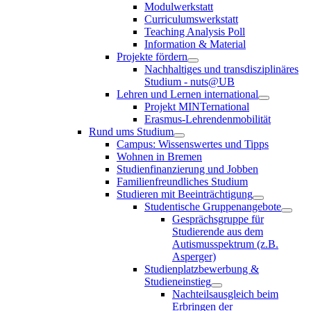
Modulwerkstatt
Curriculumswerkstatt
Teaching Analysis Poll
Information & Material
Projekte fördern
Nachhaltiges und transdisziplinäres
Studium - nuts@UB
Lehren und Lernen international
Projekt MINTernational
Erasmus-Lehrendenmobilität
Rund ums Studium
Campus: Wissenswertes und Tipps
Wohnen in Bremen
Studienfinanzierung und Jobben
Familienfreundliches Studium
Studieren mit Beeinträchtigung
Studentische Gruppenangebote
Gesprächsgruppe für
Studierende aus dem
Autismusspektrum (z.B.
Asperger)
Studienplatzbewerbung &
Studieneinstieg
Nachteilsausgleich beim
Erbringen der