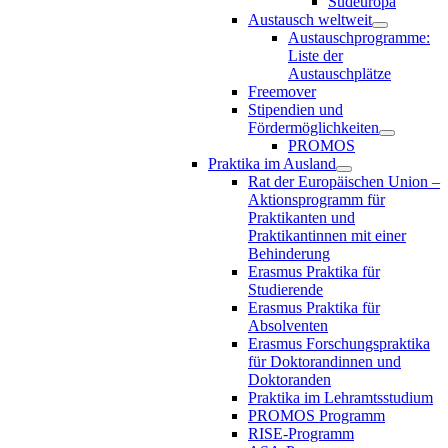
Südeuropa
Austausch weltweit
Austauschprogramme:
Liste der
Austauschplätze
Freemover
Stipendien und
Fördermöglichkeiten
PROMOS
Praktika im Ausland
Rat der Europäischen Union –
Aktionsprogramm für
Praktikanten und
Praktikantinnen mit einer
Behinderung
Erasmus Praktika für
Studierende
Erasmus Praktika für
Absolventen
Erasmus Forschungspraktika
für Doktorandinnen und
Doktoranden
Praktika im Lehramtsstudium
PROMOS Programm
RISE-Programm