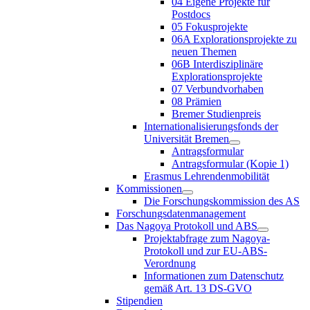
04 Eigene Projekte für
Postdocs
05 Fokusprojekte
06A Explorationsprojekte zu
neuen Themen
06B Interdisziplinäre
Explorationsprojekte
07 Verbundvorhaben
08 Prämien
Bremer Studienpreis
Internationalisierungsfonds der
Universität Bremen
Antragsformular
Antragsformular (Kopie 1)
Erasmus Lehrendenmobilität
Kommissionen
Die Forschungskommission des AS
Forschungsdatenmanagement
Das Nagoya Protokoll und ABS
Projektabfrage zum Nagoya-
Protokoll und zur EU-ABS-
Verordnung
Informationen zum Datenschutz
gemäß Art. 13 DS-GVO
Stipendien