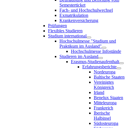
Semesterticket
Fach- und Hochschulwechsel
Exmatrikulation
Krankenversicherung
Prüfungen
Flexibles Studieren
Studium international
Hochschulmesse "Studium und
Praktikum im Ausland"
Hochschulmesse Infostände
Studieren im Ausland
Erasmus-Studienaufenthalt
Erfahrungsberichte
Nordeuropa
Baltische Staaten
Vereinigtes
Königreich
Irland
Benelux Staaten
Mitteleuropa
Frankreich
Iberische
Halbinsel
Südosteuropa