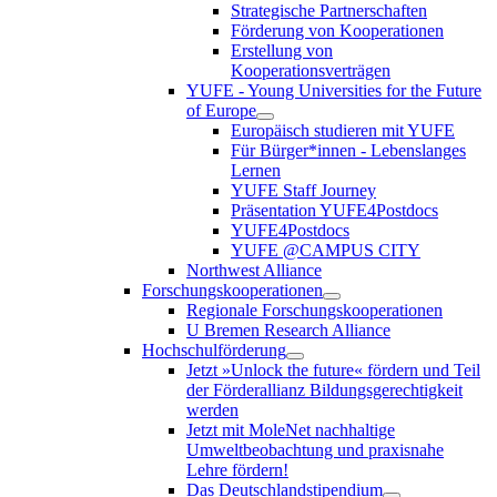
Strategische Partnerschaften
Förderung von Kooperationen
Erstellung von
Kooperationsverträgen
YUFE - Young Universities for the Future
of Europe
Europäisch studieren mit YUFE
Für Bürger*innen - Lebenslanges
Lernen
YUFE Staff Journey
Präsentation YUFE4Postdocs
YUFE4Postdocs
YUFE @CAMPUS CITY
Northwest Alliance
Forschungskooperationen
Regionale Forschungskooperationen
U Bremen Research Alliance
Hochschulförderung
Jetzt »Unlock the future« fördern und Teil
der Förderallianz Bildungsgerechtigkeit
werden
Jetzt mit MoleNet nachhaltige
Umweltbeobachtung und praxisnahe
Lehre fördern!
Das Deutschlandstipendium