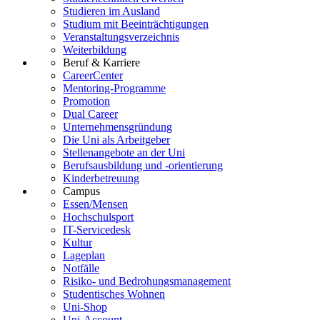
Studieren im Ausland
Studium mit Beeinträchtigungen
Veranstaltungsverzeichnis
Weiterbildung
Beruf & Karriere
CareerCenter
Mentoring-Programme
Promotion
Dual Career
Unternehmensgründung
Die Uni als Arbeitgeber
Stellenangebote an der Uni
Berufsausbildung und -orientierung
Kinderbetreuung
Campus
Essen/Mensen
Hochschulsport
IT-Servicedesk
Kultur
Lageplan
Notfälle
Risiko- und Bedrohungsmanagement
Studentisches Wohnen
Uni-Shop
Uni-Account