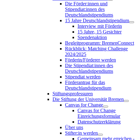
Die Förder:innen und
Stipendiat:innen des
Deutschlandstipendiums
15 Jahre Deutschlandstipendium
Interview mit Förderin
15 Jahre, 15 Gesichter
Spendenaktion
Begleitprogramm: BremenConnect
Rückblick: Matching Challenge
2024/2025
Förderin/Förderer werden
Die Stipendiat:innen des
Deutschlandstipendiums
Stipendiat werden
Förderantrag für das
Deutschlandstipendium
Stiftungsprofessuren
Die Stiftung der Universität Bremen
Canvas for Change
Canvas for Change
Einreichungsformular
Datenschutzerklärung
Über uns
Stifter:in werden
Gemeinsam mehr erreichen -