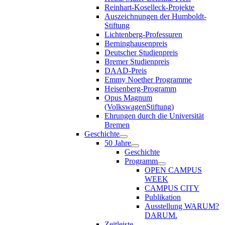
Reinhart-Koselleck-Projekte
Auszeichnungen der Humboldt-
Stiftung
Lichtenberg-Professuren
Berninghausenpreis
Deutscher Studienpreis
Bremer Studienpreis
DAAD-Preis
Emmy Noether Programme
Heisenberg-Programm
Opus Magnum
(VolkswagenStiftung)
Ehrungen durch die Universität
Bremen
Geschichte
50 Jahre
Geschichte
Programm
OPEN CAMPUS
WEEK
CAMPUS CITY
Publikation
Ausstellung WARUM?
DARUM.
Zeitleiste