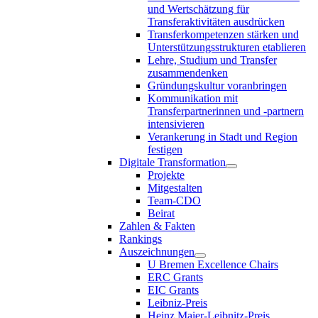
und Wertschätzung für
Transferaktivitäten ausdrücken
Transferkompetenzen stärken und
Unterstützungsstrukturen etablieren
Lehre, Studium und Transfer
zusammendenken
Gründungskultur voranbringen
Kommunikation mit
Transferpartnerinnen und -partnern
intensivieren
Verankerung in Stadt und Region
festigen
Digitale Transformation
Projekte
Mitgestalten
Team-CDO
Beirat
Zahlen & Fakten
Rankings
Auszeichnungen
U Bremen Excellence Chairs
ERC Grants
EIC Grants
Leibniz-Preis
Heinz Maier-Leibnitz-Preis