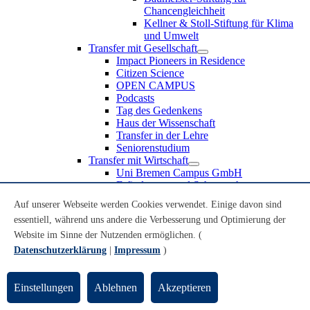
Chancengleichheit
Kellner & Stoll-Stiftung für Klima
und Umwelt
Transfer mit Gesellschaft
Impact Pioneers in Residence
Citizen Science
OPEN CAMPUS
Podcasts
Tag des Gedenkens
Haus der Wissenschaft
Transfer in der Lehre
Seniorenstudium
Transfer mit Wirtschaft
Uni Bremen Campus GmbH
Erfindungen und Schutzrechte
Partnerschaften und Beteiligungen
Auf unserer Webseite werden Cookies verwendet. Einige davon sind
Recruiting an der Universität Bremen
essentiell, während uns andere die Verbesserung und Optimierung der
Weiterbildung an der Universität Bremen
Transfer mit Schule
Website im Sinne der Nutzenden ermöglichen. (
Schülerinnen und Schüler
Datenschutzerklärung
|
Impressum
)
MINT-Schnupperstudium
Schulklassen
Lehrkräfte
Einstellungen
Ablehnen
Akzeptieren
Gründungsunterstützung
UniTransfer - Servicestelle für Transferaktivitäten