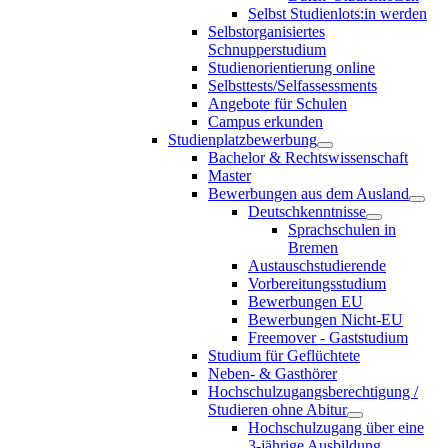
Selbst Studienlots:in werden
Selbstorganisiertes
Schnupperstudium
Studienorientierung online
Selbsttests/Selfassessments
Angebote für Schulen
Campus erkunden
Studienplatzbewerbung
Bachelor & Rechtswissenschaft
Master
Bewerbungen aus dem Ausland
Deutschkenntnisse
Sprachschulen in
Bremen
Austauschstudierende
Vorbereitungsstudium
Bewerbungen EU
Bewerbungen Nicht-EU
Freemover - Gaststudium
Studium für Geflüchtete
Neben- & Gasthörer
Hochschulzugangsberechtigung /
Studieren ohne Abitur
Hochschulzugang über eine
3-jährige Ausbildung