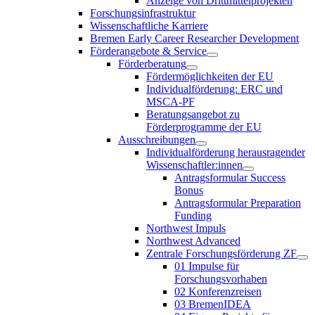
Anzeige von Drittmittelprojekten
Forschungsinfrastruktur
Wissenschaftliche Karriere
Bremen Early Career Researcher Development
Förderangebote & Service
Förderberatung
Fördermöglichkeiten der EU
Individualförderung: ERC und
MSCA-PF
Beratungsangebot zu
Förderprogramme der EU
Ausschreibungen
Individualförderung herausragender
Wissenschaftler:innen
Antragsformular Success
Bonus
Antragsformular Preparation
Funding
Northwest Impuls
Northwest Advanced
Zentrale Forschungsförderung ZF
01 Impulse für
Forschungsvorhaben
02 Konferenzreisen
03 BremenIDEA