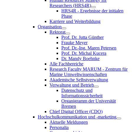
Human Resources Strategy for
Researchers (HRS4R)
HRS4R - Ergebnisse der initialen
Phase
Karriere und Weiterbildung
Organisation
Rektorat
Prof. Dr. Jutta Günther
Frauke Meyer
Prof. Dr.-Ing. Maren Petersen
Prof. Dr. Michal Kucera
Dr. Mandy Boehnke
Alle Fachbereiche
Research Faculty MARUM - Zentrum für
Marine Umweltwissenschaften
Akademische Selbstverwaltung
Verwaltung und Betrieb
Datenschutz und
Informationssicherheit
Organigramm der Universität
Bremen
Chief Digital Officer (CDO)
Hochschulkommunikation und -marketing
Aktuelle Meldungen
Personalia