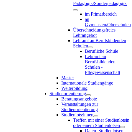
Pädagogik/Sonderpädagogik
im Primarbereich
an
Gymnasien/Oberschulen
Überschneidungsfreies
Lehrangebot
Lehramt an Berufsbildenden
Schulen
Berufliche Schule
Lehramt an
Berufsbildenden
Schulen -
Pflegewissenschaft
Master
Internationale Studiengänge
Weiterbildung
Studienorientierung
Beratungsangebote
Veranstaltungen zur
Studienorientierung
Studienlots:innen
Treffen mit einer Studienlotsin
oder einem Studienlotsen
Daten_Studienlotsen