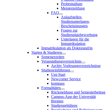
Probestudium
Meisterprüfung
FAQ
Anlaufstellen,
Studienunterlagen,
Bescheinigungen
Fragen zur
Studienplatzbewerbung
Unterlagen für die
Immatrikulation
Immatrikulation als Doktorand/in
Starten & Studieren
Semesterzeiten
Veranstaltungsverzeichnis
Archiv Vorlesungsverzeichnisse
Studieneinführung
Uni-Start
Newcomer Service
kompass
Formalitäten
Rückmeldung und Semesterbeitrag
Campus-App der Universität
Bremen
Studiengebühren
Beurlaubung und Befreiung vom