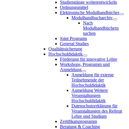
Studiengänge weiterentwickeln
Ordnungsmittel
Elektronische Modulhandbücher
Modulhandbucharchiv
Nach
Modulhandbüchern
suchen
Joint Programs
General Studies
Qualitätssicherung
Hochschuldidaktik
Förderung für innovative Lehre
Workshops, Programm und
Anmeldung
Anmeldung für externe
Teilnehmende der
Hochschuldidaktik
Anmeldung Weitere
Veranstaltungen
Hochschuldidaktik
Datenschutzerklärung für
Veranstaltungen des Referat
Lehre und Studium
Zertifikatsprogramm
Beratung & Coaching