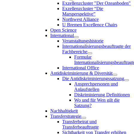
Exzellenzcluster "Der Ozeanboden"
Exzellenzcluster “Die
Marsperspektive”
Northwest Alliance
U Bremen Excellence Chairs
Open Science
International
Veranstaltungshistorie
Internationalisierungsbeauftragte der
Fachbereiche
Formular
Internationalisierungsbeauftragt
International Office
Antidiskriminierung & Diversität
Die Antidiskriminierungssatzung
Ansprechpersonen und
Anlaufstellen
Diskriminierung Definitionen
Wo und für Wen gilt die
Satzung?
Nachhaltigkeit
Transferstrategie
Transferbeirat und
Transferbeauftragte
Sichtbarkeit von Transfer erhöhen