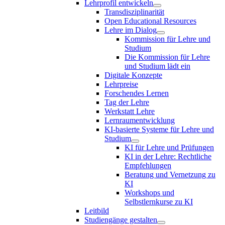
Lehrprofil entwickeln
Transdisziplinarität
Open Educational Resources
Lehre im Dialog
Kommission für Lehre und
Studium
Die Kommission für Lehre
und Studium lädt ein
Digitale Konzepte
Lehrpreise
Forschendes Lernen
Tag der Lehre
Werkstatt Lehre
Lernraumentwicklung
KI-basierte Systeme für Lehre und
Studium
KI für Lehre und Prüfungen
KI in der Lehre: Rechtliche
Empfehlungen
Beratung und Vernetzung zu
KI
Workshops und
Selbstlernkurse zu KI
Leitbild
Studiengänge gestalten