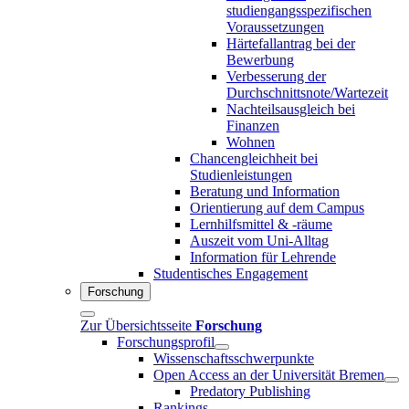
studiengangsspezifischen
Voraussetzungen
Härtefallantrag bei der
Bewerbung
Verbesserung der
Durchschnittsnote/Wartezeit
Nachteilsausgleich bei
Finanzen
Wohnen
Chancengleichheit bei
Studienleistungen
Beratung und Information
Orientierung auf dem Campus
Lernhilfsmittel & -räume
Auszeit vom Uni-Alltag
Information für Lehrende
Studentisches Engagement
Forschung
Zur Übersichtsseite
Forschung
Forschungsprofil
Wissenschaftsschwerpunkte
Open Access an der Universität Bremen
Predatory Publishing
Rankings