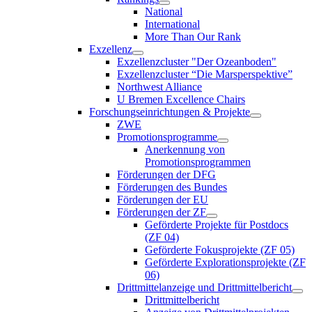
National
International
More Than Our Rank
Exzellenz
Exzellenzcluster "Der Ozeanboden"
Exzellenzcluster “Die Marsperspektive”
Northwest Alliance
U Bremen Excellence Chairs
Forschungseinrichtungen & Projekte
ZWE
Promotionsprogramme
Anerkennung von
Promotionsprogrammen
Förderungen der DFG
Förderungen des Bundes
Förderungen der EU
Förderungen der ZF
Geförderte Projekte für Postdocs
(ZF 04)
Geförderte Fokusprojekte (ZF 05)
Geförderte Explorationsprojekte (ZF
06)
Drittmittelanzeige und Drittmittelbericht
Drittmittelbericht