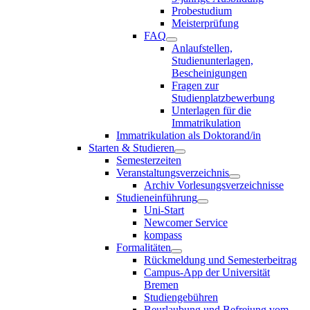
Probestudium
Meisterprüfung
FAQ
Anlaufstellen,
Studienunterlagen,
Bescheinigungen
Fragen zur
Studienplatzbewerbung
Unterlagen für die
Immatrikulation
Immatrikulation als Doktorand/in
Starten & Studieren
Semesterzeiten
Veranstaltungsverzeichnis
Archiv Vorlesungsverzeichnisse
Studieneinführung
Uni-Start
Newcomer Service
kompass
Formalitäten
Rückmeldung und Semesterbeitrag
Campus-App der Universität
Bremen
Studiengebühren
Beurlaubung und Befreiung vom