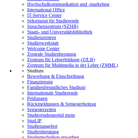
Hochschulkommunikation und -marketing
International Office
IT-Service Center
Sekretariat für Studierende
Sprachenzentrum (SZHB)
Staats- und Universitätsbibliothek
Studienzentren
Studierwerkstatt
Welcome Center
Zentrale Studienberatung
Zentrum für Lehrerbildung (ZfLB)
Zentrum für Multimedia in der Lehre (ZMML)
Studium
Bewerbung & Einschreibung
Finanzierung
Familienfreundliches Studium
Internationale Studierende
Prüfungen
Rückmeldungen & Semesterbeitrag
Semesterzeiten
Studierendenportal moin
Stud.IP
Studienangebot
Studienberatung
Studiertechniken erwerben