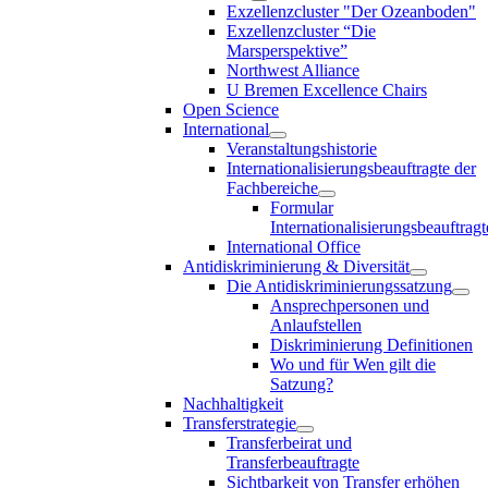
Exzellenzcluster "Der Ozeanboden"
Exzellenzcluster “Die
Marsperspektive”
Northwest Alliance
U Bremen Excellence Chairs
Open Science
International
Veranstaltungshistorie
Internationalisierungsbeauftragte der
Fachbereiche
Formular
Internationalisierungsbeauftragt
International Office
Antidiskriminierung & Diversität
Die Antidiskriminierungssatzung
Ansprechpersonen und
Anlaufstellen
Diskriminierung Definitionen
Wo und für Wen gilt die
Satzung?
Nachhaltigkeit
Transferstrategie
Transferbeirat und
Transferbeauftragte
Sichtbarkeit von Transfer erhöhen