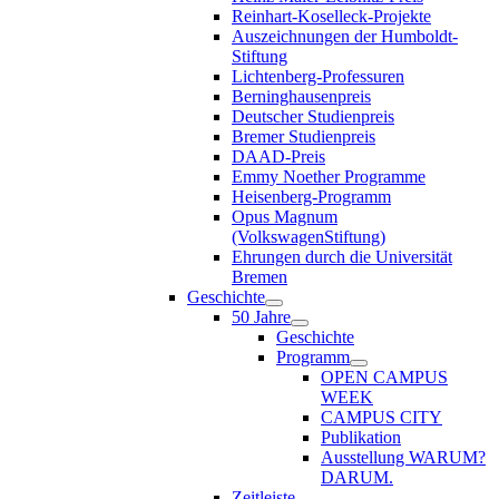
Reinhart-Koselleck-Projekte
Auszeichnungen der Humboldt-
Stiftung
Lichtenberg-Professuren
Berninghausenpreis
Deutscher Studienpreis
Bremer Studienpreis
DAAD-Preis
Emmy Noether Programme
Heisenberg-Programm
Opus Magnum
(VolkswagenStiftung)
Ehrungen durch die Universität
Bremen
Geschichte
50 Jahre
Geschichte
Programm
OPEN CAMPUS
WEEK
CAMPUS CITY
Publikation
Ausstellung WARUM?
DARUM.
Zeitleiste