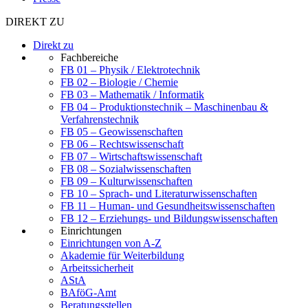
DIREKT ZU
Direkt zu
Fachbereiche
FB 01 – Physik / Elektrotechnik
FB 02 – Biologie / Chemie
FB 03 – Mathematik / Informatik
FB 04 – Produktionstechnik – Maschinenbau &
Verfahrenstechnik
FB 05 – Geowissenschaften
FB 06 – Rechtswissenschaft
FB 07 – Wirtschaftswissenschaft
FB 08 – Sozialwissenschaften
FB 09 – Kulturwissenschaften
FB 10 – Sprach- und Literaturwissenschaften
FB 11 – Human- und Gesundheitswissenschaften
FB 12 – Erziehungs- und Bildungswissenschaften
Einrichtungen
Einrichtungen von A-Z
Akademie für Weiterbildung
Arbeitssicherheit
AStA
BAföG-Amt
Beratungsstellen