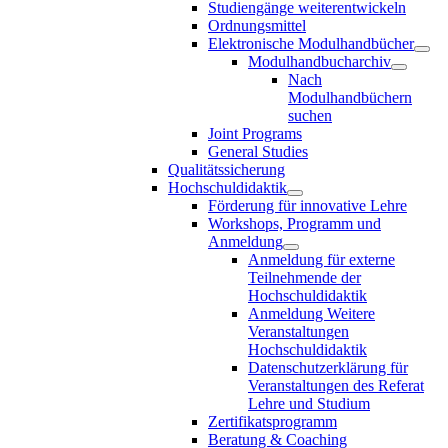
Studiengänge weiterentwickeln
Ordnungsmittel
Elektronische Modulhandbücher
Modulhandbucharchiv
Nach
Modulhandbüchern
suchen
Joint Programs
General Studies
Qualitätssicherung
Hochschuldidaktik
Förderung für innovative Lehre
Workshops, Programm und
Anmeldung
Anmeldung für externe
Teilnehmende der
Hochschuldidaktik
Anmeldung Weitere
Veranstaltungen
Hochschuldidaktik
Datenschutzerklärung für
Veranstaltungen des Referat
Lehre und Studium
Zertifikatsprogramm
Beratung & Coaching