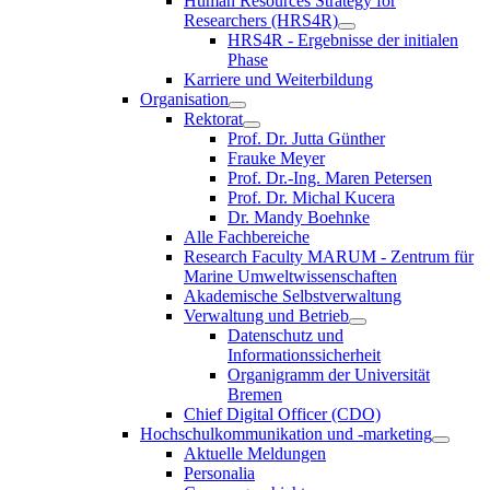
Human Resources Strategy for
Researchers (HRS4R)
HRS4R - Ergebnisse der initialen
Phase
Karriere und Weiterbildung
Organisation
Rektorat
Prof. Dr. Jutta Günther
Frauke Meyer
Prof. Dr.-Ing. Maren Petersen
Prof. Dr. Michal Kucera
Dr. Mandy Boehnke
Alle Fachbereiche
Research Faculty MARUM - Zentrum für
Marine Umweltwissenschaften
Akademische Selbstverwaltung
Verwaltung und Betrieb
Datenschutz und
Informationssicherheit
Organigramm der Universität
Bremen
Chief Digital Officer (CDO)
Hochschulkommunikation und -marketing
Aktuelle Meldungen
Personalia