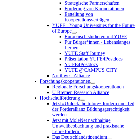
Strategische Partnerschaften
Förderung von Kooperationen
Erstellung von
Kooperationsverträgen
YUFE - Young Universities for the Future
of Europe
Europäisch studieren mit YUFE
Für Bürger*innen - Lebenslanges
Lernen
YUFE Staff Journey
Präsentation YUFE4Postdocs
YUFE4Postdocs
YUFE @CAMPUS CITY
Northwest Alliance
Forschungskooperationen
Regionale Forschungskooperationen
U Bremen Research Alliance
Hochschulförderung
Jetzt »Unlock the future« fördern und Teil
der Förderallianz Bildungsgerechtigkeit
werden
Jetzt mit MoleNet nachhaltige
Umweltbeobachtung und praxisnahe
Lehre fördern!
Das Deutschlandstipendium