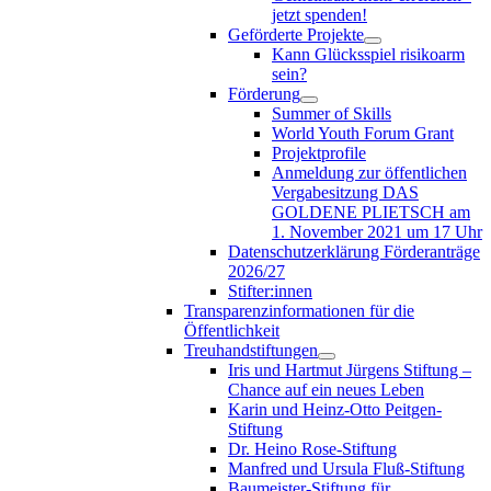
jetzt spenden!
Geförderte Projekte
Kann Glücksspiel risikoarm
sein?
Förderung
Summer of Skills
World Youth Forum Grant
Projektprofile
Anmeldung zur öffentlichen
Vergabesitzung DAS
GOLDENE PLIETSCH am
1. November 2021 um 17 Uhr
Datenschutzerklärung Förderanträge
2026/27
Stifter:innen
Transparenzinformationen für die
Öffentlichkeit
Treuhandstiftungen
Iris und Hartmut Jürgens Stiftung –
Chance auf ein neues Leben
Karin und Heinz-Otto Peitgen-
Stiftung
Dr. Heino Rose-Stiftung
Manfred und Ursula Fluß-Stiftung
Baumeister-Stiftung für