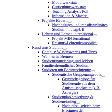
Modulwerkstatt
Curriculumswerkstatt
Teaching Analysis Poll
Information & Material
Projekte fördern
Nachhaltiges und transdisziplinäres
Studium - nuts@UB
Lehren und Lernen international
Projekt MINTernational
Erasmus-Lehrendenmobilität
Rund ums Studium
Campus: Wissenswertes und Tipps
Wohnen in Bremen
Studienfinanzierung und Jobben
Familienfreundliches Studium
Studieren mit Beeinträchtigung
Studentische Gruppenangebote
Gesprächsgruppe für
Studierende aus dem
Autismusspektrum (z.B.
Asperger)
Studienplatzbewerbung &
Studieneinstieg
Nachteilsausgleich beim
Erbringen der