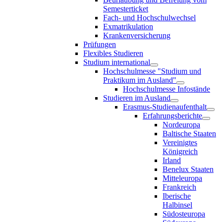
Semesterticket
Fach- und Hochschulwechsel
Exmatrikulation
Krankenversicherung
Prüfungen
Flexibles Studieren
Studium international
Hochschulmesse "Studium und
Praktikum im Ausland"
Hochschulmesse Infostände
Studieren im Ausland
Erasmus-Studienaufenthalt
Erfahrungsberichte
Nordeuropa
Baltische Staaten
Vereinigtes
Königreich
Irland
Benelux Staaten
Mitteleuropa
Frankreich
Iberische
Halbinsel
Südosteuropa