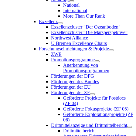
National
International
More Than Our Rank
Exzellenz
Exzellenzcluster "Der Ozeanboden"
Exzellenzcluster “Die Marsperspektive”
Northwest Alliance
U Bremen Excellence Chairs
Forschungseinrichtungen & Projekte
ZWE
Promotionsprogramme
Anerkennung von
Promotionsprogrammen
Förderungen der DFG
Förderungen des Bundes
Förderungen der EU
Förderungen der ZF
Geförderte Projekte für Postdocs
(ZF 04)
Geförderte Fokusprojekte (ZF 05)
Geförderte Explorationsprojekte (ZF
06)
Drittmittelanzeige und Drittmittelbericht
Drittmittelbericht