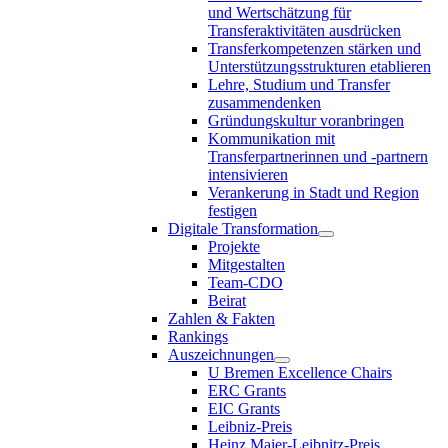
und Wertschätzung für
Transferaktivitäten ausdrücken
Transferkompetenzen stärken und
Unterstützungsstrukturen etablieren
Lehre, Studium und Transfer
zusammendenken
Gründungskultur voranbringen
Kommunikation mit
Transferpartnerinnen und -partnern
intensivieren
Verankerung in Stadt und Region
festigen
Digitale Transformation
Projekte
Mitgestalten
Team-CDO
Beirat
Zahlen & Fakten
Rankings
Auszeichnungen
U Bremen Excellence Chairs
ERC Grants
EIC Grants
Leibniz-Preis
Heinz Maier-Leibnitz-Preis