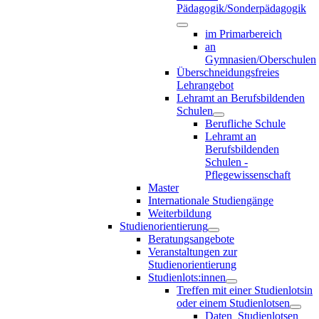
Pädagogik/Sonderpädagogik
im Primarbereich
an
Gymnasien/Oberschulen
Überschneidungsfreies
Lehrangebot
Lehramt an Berufsbildenden
Schulen
Berufliche Schule
Lehramt an
Berufsbildenden
Schulen -
Pflegewissenschaft
Master
Internationale Studiengänge
Weiterbildung
Studienorientierung
Beratungsangebote
Veranstaltungen zur
Studienorientierung
Studienlots:innen
Treffen mit einer Studienlotsin
oder einem Studienlotsen
Daten_Studienlotsen