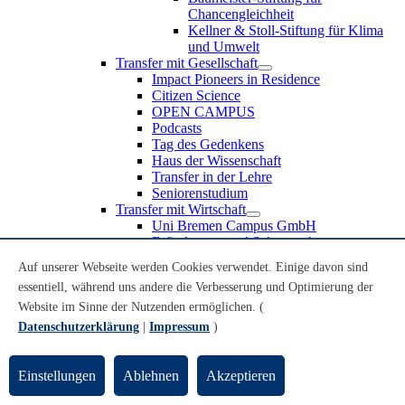
Chancengleichheit
Kellner & Stoll-Stiftung für Klima
und Umwelt
Transfer mit Gesellschaft
Impact Pioneers in Residence
Citizen Science
OPEN CAMPUS
Podcasts
Tag des Gedenkens
Haus der Wissenschaft
Transfer in der Lehre
Seniorenstudium
Transfer mit Wirtschaft
Uni Bremen Campus GmbH
Erfindungen und Schutzrechte
Partnerschaften und Beteiligungen
Auf unserer Webseite werden Cookies verwendet. Einige davon sind
Recruiting an der Universität Bremen
essentiell, während uns andere die Verbesserung und Optimierung der
Weiterbildung an der Universität Bremen
Transfer mit Schule
Website im Sinne der Nutzenden ermöglichen. (
Schülerinnen und Schüler
Datenschutzerklärung
|
Impressum
)
MINT-Schnupperstudium
Schulklassen
Lehrkräfte
Einstellungen
Ablehnen
Akzeptieren
Gründungsunterstützung
UniTransfer - Servicestelle für Transferaktivitäten