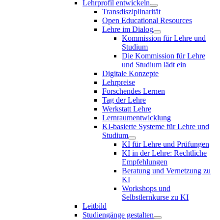
Lehrprofil entwickeln
Transdisziplinarität
Open Educational Resources
Lehre im Dialog
Kommission für Lehre und
Studium
Die Kommission für Lehre
und Studium lädt ein
Digitale Konzepte
Lehrpreise
Forschendes Lernen
Tag der Lehre
Werkstatt Lehre
Lernraumentwicklung
KI-basierte Systeme für Lehre und
Studium
KI für Lehre und Prüfungen
KI in der Lehre: Rechtliche
Empfehlungen
Beratung und Vernetzung zu
KI
Workshops und
Selbstlernkurse zu KI
Leitbild
Studiengänge gestalten