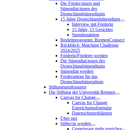
Die Förder:innen und
Stipendiat:innen des
Deutschlandstipendiums
15 Jahre Deutschlandstipendium
Interview mit Förderin
15 Jahre, 15 Gesichter
Spendenaktion
Begleitprogramm: BremenConnect
Rückblick: Matching Challenge
2024/2025
Förderin/Förderer werden
Die Stipendiat:innen des
Deutschlandstipendiums
Stipendiat werden
Förderantrag für das
Deutschlandstipendium
Stiftungsprofessuren
Die Stiftung der Universität Bremen
Canvas for Change
Canvas for Change
Einreichungsformular
Datenschutzerklärung
Über uns
Stifter:in werden
Gemeinsam mehr erreichen -