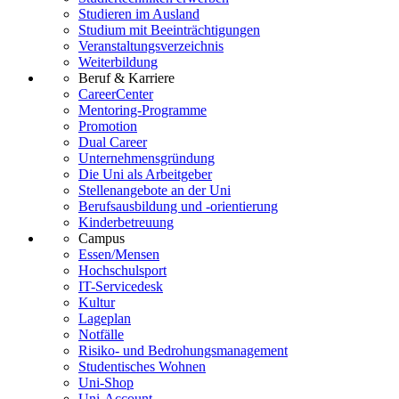
Studieren im Ausland
Studium mit Beeinträchtigungen
Veranstaltungsverzeichnis
Weiterbildung
Beruf & Karriere
CareerCenter
Mentoring-Programme
Promotion
Dual Career
Unternehmensgründung
Die Uni als Arbeitgeber
Stellenangebote an der Uni
Berufsausbildung und -orientierung
Kinderbetreuung
Campus
Essen/Mensen
Hochschulsport
IT-Servicedesk
Kultur
Lageplan
Notfälle
Risiko- und Bedrohungsmanagement
Studentisches Wohnen
Uni-Shop
Uni-Account