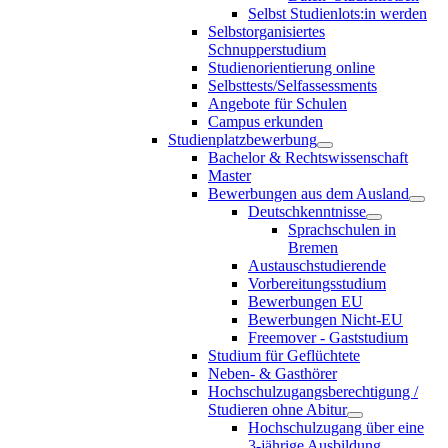
Selbst Studienlots:in werden
Selbstorganisiertes
Schnupperstudium
Studienorientierung online
Selbsttests/Selfassessments
Angebote für Schulen
Campus erkunden
Studienplatzbewerbung
Bachelor & Rechtswissenschaft
Master
Bewerbungen aus dem Ausland
Deutschkenntnisse
Sprachschulen in
Bremen
Austauschstudierende
Vorbereitungsstudium
Bewerbungen EU
Bewerbungen Nicht-EU
Freemover - Gaststudium
Studium für Geflüchtete
Neben- & Gasthörer
Hochschulzugangsberechtigung /
Studieren ohne Abitur
Hochschulzugang über eine
3-jährige Ausbildung