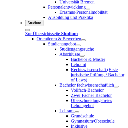
Universität Bremen
Personalentwicklung
Erasmus-Personalmobilität
Ausbildung und Praktika
Studium
Zur Übersichtsseite
Studium
Orientieren & Bewerben
Studienangebot
Studiengangssuche
Abschlüsse
Bachelor & Master
Lehramt
Rechtswissenschaft (Erste
juristische Prüfung / Bachelor
of Laws)
Bachelor fachwissenschaftlich
Vollfach-Bachelor
Zwei-Fächer-Bachelor
Überschneidungsfreies
Lehrangebot
Lehramt
Grundschule
Gymnasium/Oberschule
Inklusive