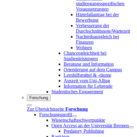
studiengangsspezifischen
Voraussetzungen
Härtefallantrag bei der
Bewerbung
Verbesserung der
Durchschnittsnote/Wartezeit
Nachteilsausgleich bei
Finanzen
Wohnen
Chancengleichheit bei
Studienleistungen
Beratung und Information
Orientierung auf dem Campus
Lernhilfsmittel & -räume
Auszeit vom Uni-Alltag
Information für Lehrende
Studentisches Engagement
Forschung
Zur Übersichtsseite
Forschung
Forschungsprofil
Wissenschaftsschwerpunkte
Open Access an der Universität Bremen
Predatory Publishing
Rankings