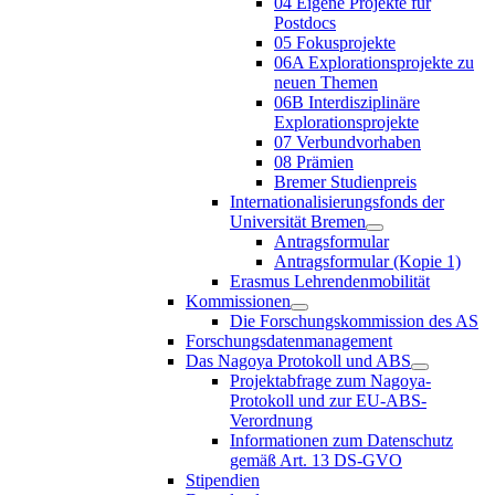
04 Eigene Projekte für
Postdocs
05 Fokusprojekte
06A Explorationsprojekte zu
neuen Themen
06B Interdisziplinäre
Explorationsprojekte
07 Verbundvorhaben
08 Prämien
Bremer Studienpreis
Internationalisierungsfonds der
Universität Bremen
Antragsformular
Antragsformular (Kopie 1)
Erasmus Lehrendenmobilität
Kommissionen
Die Forschungskommission des AS
Forschungsdatenmanagement
Das Nagoya Protokoll und ABS
Projektabfrage zum Nagoya-
Protokoll und zur EU-ABS-
Verordnung
Informationen zum Datenschutz
gemäß Art. 13 DS-GVO
Stipendien