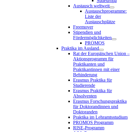
Südeuropa
Austausch weltweit
Austauschprogramme:
Liste der
Austauschplätze
Freemover
Stipendien und
Fördermöglichkeiten
PROMOS
Praktika im Ausland
Rat der Europäischen Union –
Aktionsprogramm für
Praktikanten und
Praktikantinnen mit einer
Behinderung
Erasmus Praktika für
Studierende
Erasmus Praktika für
Absolventen
Erasmus Forschungspraktika
für Doktorandinnen und
Doktoranden
Praktika im Lehramtsstudium
PROMOS Programm
RISE-Programm