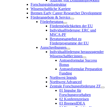
Anzeige von Drittmittelprojekten
Forschungsinfrastruktur
Wissenschaftliche Karriere
Bremen Early Career Researcher Development
Förderangebote & Service
Förderberatung
Fördermöglichkeiten der EU
Individualförderung: ERC und
MSCA-PF
Beratungsangebot zu
Förderprogramme der EU
Ausschreibungen
Individualförderung herausragender
Wissenschaftler:innen
Antragsformular Success
Bonus
Antragsformular Preparation
Funding
Northwest Impuls
Northwest Advanced
Zentrale Forschungsförderung ZF
01 Impulse für
Forschungsvorhaben
02 Konferenzreisen
03 BremenIDEA