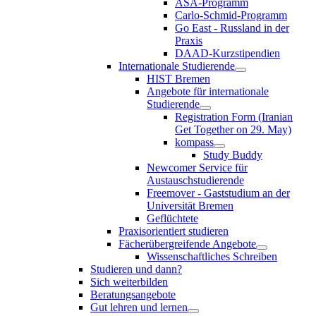
ASA-Programm
Carlo-Schmid-Programm
Go East - Russland in der
Praxis
DAAD-Kurzstipendien
Internationale Studierende
HIST Bremen
Angebote für internationale
Studierende
Registration Form (Iranian
Get Together on 29. May)
kompass
Study Buddy
Newcomer Service für
Austauschstudierende
Freemover - Gaststudium an der
Universität Bremen
Geflüchtete
Praxisorientiert studieren
Fächerübergreifende Angebote
Wissenschaftliches Schreiben
Studieren und dann?
Sich weiterbilden
Beratungsangebote
Gut lehren und lernen