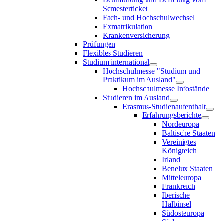
Semesterticket
Fach- und Hochschulwechsel
Exmatrikulation
Krankenversicherung
Prüfungen
Flexibles Studieren
Studium international
Hochschulmesse "Studium und
Praktikum im Ausland"
Hochschulmesse Infostände
Studieren im Ausland
Erasmus-Studienaufenthalt
Erfahrungsberichte
Nordeuropa
Baltische Staaten
Vereinigtes
Königreich
Irland
Benelux Staaten
Mitteleuropa
Frankreich
Iberische
Halbinsel
Südosteuropa