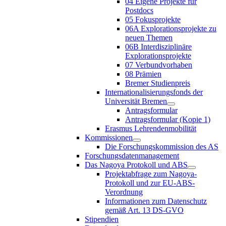
04 Eigene Projekte für
Postdocs
05 Fokusprojekte
06A Explorationsprojekte zu
neuen Themen
06B Interdisziplinäre
Explorationsprojekte
07 Verbundvorhaben
08 Prämien
Bremer Studienpreis
Internationalisierungsfonds der
Universität Bremen
Antragsformular
Antragsformular (Kopie 1)
Erasmus Lehrendenmobilität
Kommissionen
Die Forschungskommission des AS
Forschungsdatenmanagement
Das Nagoya Protokoll und ABS
Projektabfrage zum Nagoya-
Protokoll und zur EU-ABS-
Verordnung
Informationen zum Datenschutz
gemäß Art. 13 DS-GVO
Stipendien