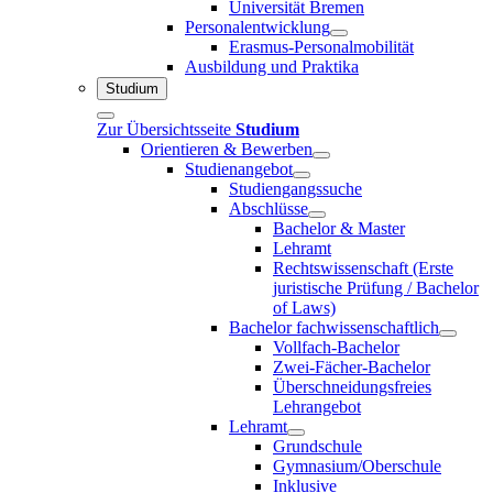
Universität Bremen
Personalentwicklung
Erasmus-Personalmobilität
Ausbildung und Praktika
Studium
Zur Übersichtsseite
Studium
Orientieren & Bewerben
Studienangebot
Studiengangssuche
Abschlüsse
Bachelor & Master
Lehramt
Rechtswissenschaft (Erste
juristische Prüfung / Bachelor
of Laws)
Bachelor fachwissenschaftlich
Vollfach-Bachelor
Zwei-Fächer-Bachelor
Überschneidungsfreies
Lehrangebot
Lehramt
Grundschule
Gymnasium/Oberschule
Inklusive