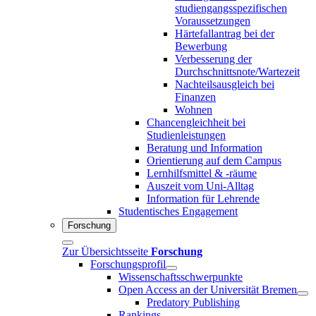
studiengangsspezifischen
Voraussetzungen
Härtefallantrag bei der
Bewerbung
Verbesserung der
Durchschnittsnote/Wartezeit
Nachteilsausgleich bei
Finanzen
Wohnen
Chancengleichheit bei
Studienleistungen
Beratung und Information
Orientierung auf dem Campus
Lernhilfsmittel & -räume
Auszeit vom Uni-Alltag
Information für Lehrende
Studentisches Engagement
Forschung
Zur Übersichtsseite
Forschung
Forschungsprofil
Wissenschaftsschwerpunkte
Open Access an der Universität Bremen
Predatory Publishing
Rankings