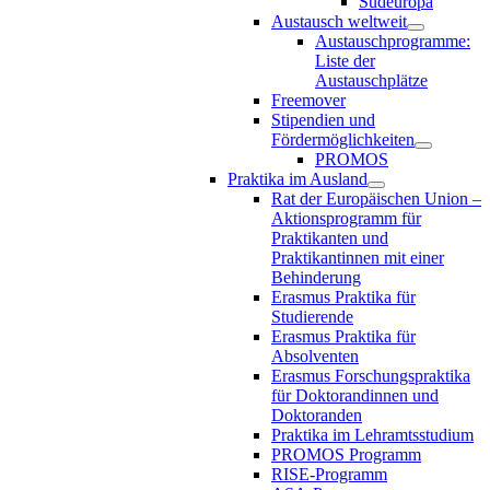
Südeuropa
Austausch weltweit
Austauschprogramme:
Liste der
Austauschplätze
Freemover
Stipendien und
Fördermöglichkeiten
PROMOS
Praktika im Ausland
Rat der Europäischen Union –
Aktionsprogramm für
Praktikanten und
Praktikantinnen mit einer
Behinderung
Erasmus Praktika für
Studierende
Erasmus Praktika für
Absolventen
Erasmus Forschungspraktika
für Doktorandinnen und
Doktoranden
Praktika im Lehramtsstudium
PROMOS Programm
RISE-Programm