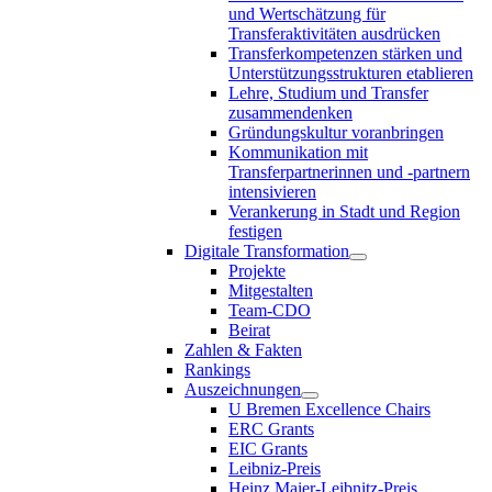
und Wertschätzung für
Transferaktivitäten ausdrücken
Transferkompetenzen stärken und
Unterstützungsstrukturen etablieren
Lehre, Studium und Transfer
zusammendenken
Gründungskultur voranbringen
Kommunikation mit
Transferpartnerinnen und -partnern
intensivieren
Verankerung in Stadt und Region
festigen
Digitale Transformation
Projekte
Mitgestalten
Team-CDO
Beirat
Zahlen & Fakten
Rankings
Auszeichnungen
U Bremen Excellence Chairs
ERC Grants
EIC Grants
Leibniz-Preis
Heinz Maier-Leibnitz-Preis