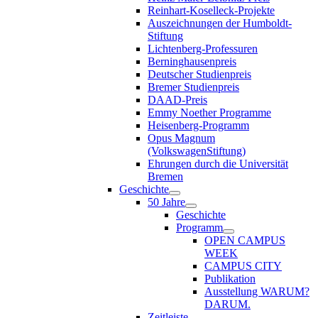
Reinhart-Koselleck-Projekte
Auszeichnungen der Humboldt-
Stiftung
Lichtenberg-Professuren
Berninghausenpreis
Deutscher Studienpreis
Bremer Studienpreis
DAAD-Preis
Emmy Noether Programme
Heisenberg-Programm
Opus Magnum
(VolkswagenStiftung)
Ehrungen durch die Universität
Bremen
Geschichte
50 Jahre
Geschichte
Programm
OPEN CAMPUS
WEEK
CAMPUS CITY
Publikation
Ausstellung WARUM?
DARUM.
Zeitleiste