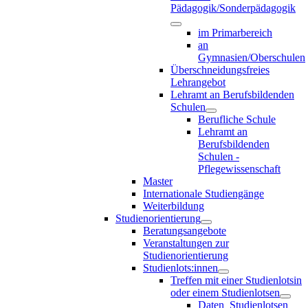
Pädagogik/Sonderpädagogik
im Primarbereich
an
Gymnasien/Oberschulen
Überschneidungsfreies
Lehrangebot
Lehramt an Berufsbildenden
Schulen
Berufliche Schule
Lehramt an
Berufsbildenden
Schulen -
Pflegewissenschaft
Master
Internationale Studiengänge
Weiterbildung
Studienorientierung
Beratungsangebote
Veranstaltungen zur
Studienorientierung
Studienlots:innen
Treffen mit einer Studienlotsin
oder einem Studienlotsen
Daten_Studienlotsen