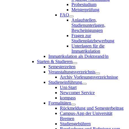
Probestudium
Meisterprüfung
FAQ
Anlaufstellen,
Studienunterlagen,
Bescheinigungen
Fragen zur
Studienplatzbewerbung
Unterlagen für die
Immatrikulation
Immatrikulation als Doktorand/in
Starten & Studieren
Semesterzeiten
Veranstaltungsverzeichnis
Archiv Vorlesungsverzeichnisse
Studieneinführung
Uni-Start
Newcomer Service
kompass
Formalitäten
Rückmeldung und Semesterbeitrag
Campus-App der Universität
Bremen
Studiengebühren
Beurlaubung und Befreiung vom