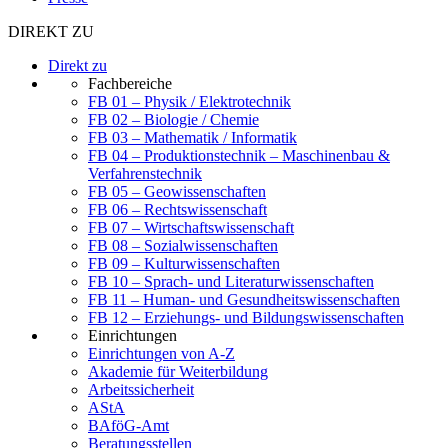
DIREKT ZU
Direkt zu
Fachbereiche
FB 01 – Physik / Elektrotechnik
FB 02 – Biologie / Chemie
FB 03 – Mathematik / Informatik
FB 04 – Produktionstechnik – Maschinenbau &
Verfahrenstechnik
FB 05 – Geowissenschaften
FB 06 – Rechtswissenschaft
FB 07 – Wirtschaftswissenschaft
FB 08 – Sozialwissenschaften
FB 09 – Kulturwissenschaften
FB 10 – Sprach- und Literaturwissenschaften
FB 11 – Human- und Gesundheitswissenschaften
FB 12 – Erziehungs- und Bildungswissenschaften
Einrichtungen
Einrichtungen von A-Z
Akademie für Weiterbildung
Arbeitssicherheit
AStA
BAföG-Amt
Beratungsstellen