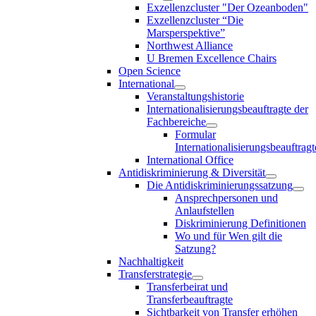
Exzellenzcluster "Der Ozeanboden"
Exzellenzcluster “Die
Marsperspektive”
Northwest Alliance
U Bremen Excellence Chairs
Open Science
International
Veranstaltungshistorie
Internationalisierungsbeauftragte der
Fachbereiche
Formular
Internationalisierungsbeauftragt
International Office
Antidiskriminierung & Diversität
Die Antidiskriminierungssatzung
Ansprechpersonen und
Anlaufstellen
Diskriminierung Definitionen
Wo und für Wen gilt die
Satzung?
Nachhaltigkeit
Transferstrategie
Transferbeirat und
Transferbeauftragte
Sichtbarkeit von Transfer erhöhen