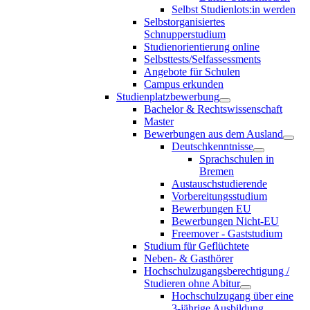
Selbst Studienlots:in werden
Selbstorganisiertes
Schnupperstudium
Studienorientierung online
Selbsttests/Selfassessments
Angebote für Schulen
Campus erkunden
Studienplatzbewerbung
Bachelor & Rechtswissenschaft
Master
Bewerbungen aus dem Ausland
Deutschkenntnisse
Sprachschulen in
Bremen
Austauschstudierende
Vorbereitungsstudium
Bewerbungen EU
Bewerbungen Nicht-EU
Freemover - Gaststudium
Studium für Geflüchtete
Neben- & Gasthörer
Hochschulzugangsberechtigung /
Studieren ohne Abitur
Hochschulzugang über eine
3-jährige Ausbildung