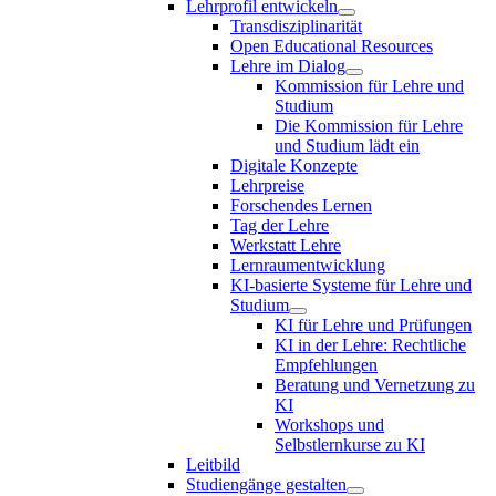
Lehrprofil entwickeln
Transdisziplinarität
Open Educational Resources
Lehre im Dialog
Kommission für Lehre und
Studium
Die Kommission für Lehre
und Studium lädt ein
Digitale Konzepte
Lehrpreise
Forschendes Lernen
Tag der Lehre
Werkstatt Lehre
Lernraumentwicklung
KI-basierte Systeme für Lehre und
Studium
KI für Lehre und Prüfungen
KI in der Lehre: Rechtliche
Empfehlungen
Beratung und Vernetzung zu
KI
Workshops und
Selbstlernkurse zu KI
Leitbild
Studiengänge gestalten