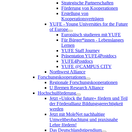
Strategische Partnerschaften
Förderung von Kooperationen
Erstellung von
Kooperationsverträgen
YUFE - Young Universities for the Future
of Europe
Europäisch studieren mit YUFE
Für Bürger*innen - Lebenslanges
Lernen
YUFE Staff Journey
Präsentation YUFE4Postdocs
YUFE4Postdocs
YUFE @CAMPUS CITY
Northwest Alliance
Forschungskooperationen
Regionale Forschungskooperationen
U Bremen Research Alliance
Hochschulförderung
Jetzt »Unlock the future« fördern und Teil
der Förderallianz Bildungsgerechtigkeit
werden
Jetzt mit MoleNet nachhaltige
Umweltbeobachtung und praxisnahe
Lehre fördern!
Das Deutschlandstipendium