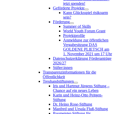
jetzt spenden!
Geförderte Projekte
Kann Glücksspiel risikoarm
sein?
Förderung
Summer of Skills
World Youth Forum Grant
Projektprofile
Anmeldung zur öffentlichen
Vergabesitzung DAS
GOLDENE PLIETSCH am
1. November 2021 um 17 Uhr
Datenschutzerklärung Förderanträge
2026/27
Stifter:innen
Transparenzinformationen für die
Öffentlichkeit
Treuhandstiftungen
Iris und Hartmut Jürgens Stiftung –
Chance auf ein neues Leben
Karin und Heinz-Otto Peitgen-
Stiftung
Dr. Heino Rose-Stiftung
Manfred und Ursula Fluß-Stiftung
Baumeister-Stiftung für