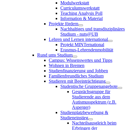
Modulwerkstatt
Curriculumswerkstatt
Teaching Analysis Poll
Information & Material
Projekte fördern
Nachhaltiges und transdisziplinäres
Studium - nuts@UB
Lehren und Lernen international
Projekt MINTernational
Erasmus-Lehrendenmobilität
Rund ums Studium
Campus: Wissenswertes und Tipps
Wohnen in Bremen
Studienfinanzierung und Jobben
Familienfreundliches Studium
Studieren mit Beeinträchtigung
Studentische Gruppenangebote
Gesprächsgruppe für
Studierende aus dem
Autismusspektrum (z.B.
Asperger)
Studienplatzbewerbung &
Studieneinstieg
Nachteilsausgleich beim
Erbringen der