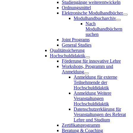
Studiengänge weiterentwickeln
Ordnungsmittel
Elektronische Modulhandbücher
Modulhandbucharchiv
Nach
Modulhandbüchern
suchen
Joint Programs
General Studies
Qualitätssicherung
Hochschuldidaktik
Förderung für innovative Lehre
Workshops, Programm und
Anmeldung
Anmeldung für externe
Teilnehmende der
Hochschuldidaktik
Anmeldung Weitere
Veranstaltungen
Hochschuldidaktik
Datenschutzerklärung für
Veranstaltungen des Referat
Lehre und Studium
Zertifikatsprogramm
Beratung & Coaching