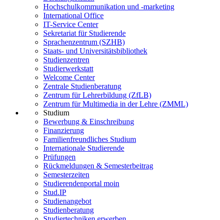
Hochschulkommunikation und -marketing
International Office
IT-Service Center
Sekretariat für Studierende
Sprachenzentrum (SZHB)
Staats- und Universitätsbibliothek
Studienzentren
Studierwerkstatt
Welcome Center
Zentrale Studienberatung
Zentrum für Lehrerbildung (ZfLB)
Zentrum für Multimedia in der Lehre (ZMML)
Studium
Bewerbung & Einschreibung
Finanzierung
Familienfreundliches Studium
Internationale Studierende
Prüfungen
Rückmeldungen & Semesterbeitrag
Semesterzeiten
Studierendenportal moin
Stud.IP
Studienangebot
Studienberatung
Studiertechniken erwerben