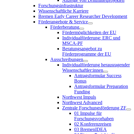
Anzeige von Drittmittelprojekten
Forschungsinfrastruktur
Wissenschaftliche Karriere
Bremen Early Career Researcher Development
Förderangebote & Service
Förderberatung
Fördermöglichkeiten der EU
Individualförderung: ERC und
MSCA-PF
Beratungsangebot zu
Förderprogramme der EU
Ausschreibungen
Individualförderung herausragender
Wissenschaftler:innen
Antragsformular Success
Bonus
Antragsformular Preparation
Funding
Northwest Impuls
Northwest Advanced
Zentrale Forschungsförderung ZF
01 Impulse für
Forschungsvorhaben
02 Konferenzreisen
03 BremenIDEA