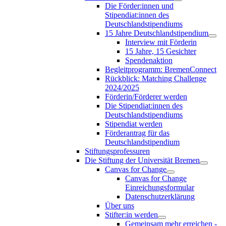
Die Förder:innen und
Stipendiat:innen des
Deutschlandstipendiums
15 Jahre Deutschlandstipendium
Interview mit Förderin
15 Jahre, 15 Gesichter
Spendenaktion
Begleitprogramm: BremenConnect
Rückblick: Matching Challenge
2024/2025
Förderin/Förderer werden
Die Stipendiat:innen des
Deutschlandstipendiums
Stipendiat werden
Förderantrag für das
Deutschlandstipendium
Stiftungsprofessuren
Die Stiftung der Universität Bremen
Canvas for Change
Canvas for Change
Einreichungsformular
Datenschutzerklärung
Über uns
Stifter:in werden
Gemeinsam mehr erreichen -