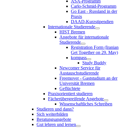
ASA-Programm
Carlo-Schmid-Programm
Go East - Russland in der
Praxis
DAAD-Kurzstipendien
Internationale Studierende
HIST Bremen
Angebote für internationale
Studierende
Registration Form (Iranian
Get Together on 29. May)
kompass
Study Buddy
Newcomer Service für
Austauschstudierende
Freemover - Gaststudium an der
Universität Bremen
Geflüchtete
Praxisorientiert studieren
Fächerübergreifende Angebote
Wissenschaftliches Schreiben
Studieren und dann?
Sich weiterbilden
Beratungsangebote
Gut lehren und lernen