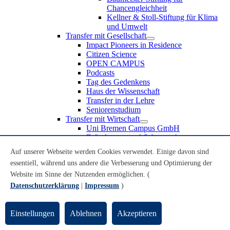
Chancengleichheit
Kellner & Stoll-Stiftung für Klima
und Umwelt
Transfer mit Gesellschaft
Impact Pioneers in Residence
Citizen Science
OPEN CAMPUS
Podcasts
Tag des Gedenkens
Haus der Wissenschaft
Transfer in der Lehre
Seniorenstudium
Transfer mit Wirtschaft
Uni Bremen Campus GmbH
Erfindungen und Schutzrechte
Partnerschaften und Beteiligungen
Auf unserer Webseite werden Cookies verwendet. Einige davon sind
Recruiting an der Universität Bremen
essentiell, während uns andere die Verbesserung und Optimierung der
Weiterbildung an der Universität Bremen
Transfer mit Schule
Website im Sinne der Nutzenden ermöglichen. (
Schülerinnen und Schüler
Datenschutzerklärung
|
Impressum
)
MINT-Schnupperstudium
Schulklassen
Lehrkräfte
Einstellungen
Ablehnen
Akzeptieren
Gründungsunterstützung
UniTransfer - Servicestelle für Transferaktivitäten