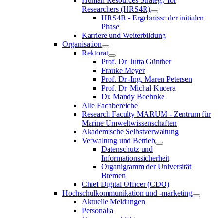
Human Resources Strategy for
Researchers (HRS4R)
HRS4R - Ergebnisse der initialen
Phase
Karriere und Weiterbildung
Organisation
Rektorat
Prof. Dr. Jutta Günther
Frauke Meyer
Prof. Dr.-Ing. Maren Petersen
Prof. Dr. Michal Kucera
Dr. Mandy Boehnke
Alle Fachbereiche
Research Faculty MARUM - Zentrum für
Marine Umweltwissenschaften
Akademische Selbstverwaltung
Verwaltung und Betrieb
Datenschutz und
Informationssicherheit
Organigramm der Universität
Bremen
Chief Digital Officer (CDO)
Hochschulkommunikation und -marketing
Aktuelle Meldungen
Personalia