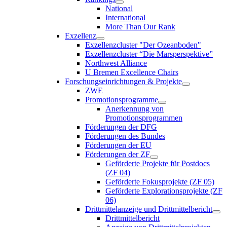
National
International
More Than Our Rank
Exzellenz
Exzellenzcluster "Der Ozeanboden"
Exzellenzcluster “Die Marsperspektive”
Northwest Alliance
U Bremen Excellence Chairs
Forschungseinrichtungen & Projekte
ZWE
Promotionsprogramme
Anerkennung von
Promotionsprogrammen
Förderungen der DFG
Förderungen des Bundes
Förderungen der EU
Förderungen der ZF
Geförderte Projekte für Postdocs
(ZF 04)
Geförderte Fokusprojekte (ZF 05)
Geförderte Explorationsprojekte (ZF
06)
Drittmittelanzeige und Drittmittelbericht
Drittmittelbericht