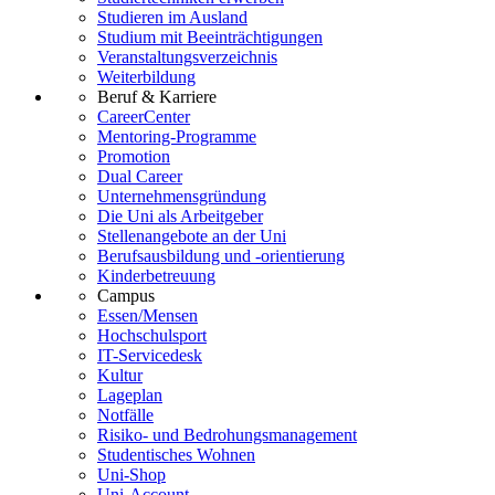
Studieren im Ausland
Studium mit Beeinträchtigungen
Veranstaltungsverzeichnis
Weiterbildung
Beruf & Karriere
CareerCenter
Mentoring-Programme
Promotion
Dual Career
Unternehmensgründung
Die Uni als Arbeitgeber
Stellenangebote an der Uni
Berufsausbildung und -orientierung
Kinderbetreuung
Campus
Essen/Mensen
Hochschulsport
IT-Servicedesk
Kultur
Lageplan
Notfälle
Risiko- und Bedrohungsmanagement
Studentisches Wohnen
Uni-Shop
Uni-Account