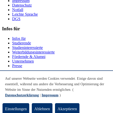
Impressum
Datenschutz
Notfall
Leichte Sprache
DGS
Infos für
Infos für
Studierende
Studieninteressierte
Weiterbildungsinteressierte
Fördernde & Alumni
Unternehmen
Presse
Social Media
Auf unserer Webseite werden Cookies verwendet. Einige davon sind
essentiell, während uns andere die Verbesserung und Optimierung der
Youtube
Instagram
Website im Sinne der Nutzenden ermöglichen. (
LinkedIn
Datenschutzerklärung
|
Impressum
)
Mastodon
© Universität Bremen 2026
Einstellungen
Ablehnen
Akzeptieren
Zum Seitenende springen
Zum Seitenanfang springen