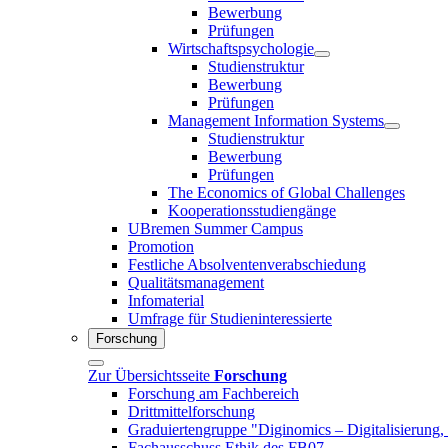
Bewerbung
Prüfungen
Wirtschaftspsychologie
Studienstruktur
Bewerbung
Prüfungen
Management Information Systems
Studienstruktur
Bewerbung
Prüfungen
The Economics of Global Challenges
Kooperationsstudiengänge
UBremen Summer Campus
Promotion
Festliche Absolventenverabschiedung
Qualitätsmanagement
Infomaterial
Umfrage für Studieninteressierte
Forschung
Zur Übersichtsseite
Forschung
Forschung am Fachbereich
Drittmittelforschung
Graduiertengruppe "Diginomics – Digitalisierung, 
Fachausschuss Ethik des FB07