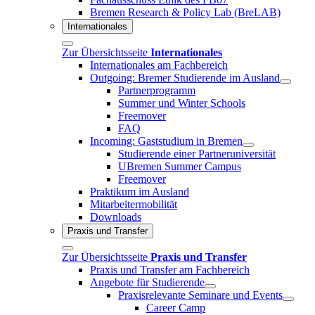
Bremen Research & Policy Lab (BreLAB)
Internationales
Zur Übersichtsseite
Internationales
Internationales am Fachbereich
Outgoing: Bremer Studierende im Ausland
Partnerprogramm
Summer und Winter Schools
Freemover
FAQ
Incoming: Gaststudium in Bremen
Studierende einer Partneruniversität
UBremen Summer Campus
Freemover
Praktikum im Ausland
Mitarbeitermobilität
Downloads
Praxis und Transfer
Zur Übersichtsseite
Praxis und Transfer
Praxis und Transfer am Fachbereich
Angebote für Studierende
Praxisrelevante Seminare und Events
Career Camp