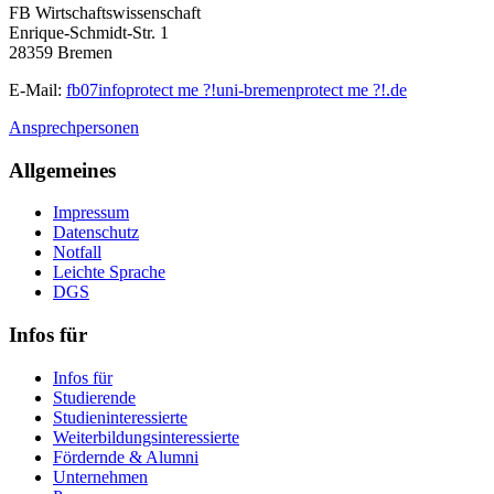
FB Wirtschaftswissenschaft
Enrique-Schmidt-Str. 1
28359 Bremen
E-Mail:
fb07info
protect me ?!
uni-bremen
protect me ?!
.de
Ansprechpersonen
Allgemeines
Impressum
Datenschutz
Notfall
Leichte Sprache
DGS
Infos für
Infos für
Studierende
Studieninteressierte
Weiterbildungsinteressierte
Fördernde & Alumni
Unternehmen