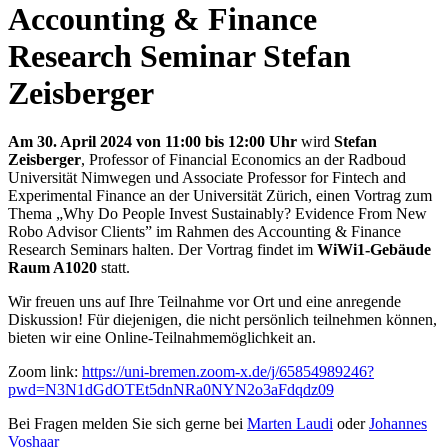
Accounting & Finance
Research Seminar Stefan
Zeisberger
Am 30. April 2024 von 11:00 bis 12:00 Uhr
wird
Stefan
Zeisberger
, Professor of Financial Economics an der Radboud
Universität Nimwegen und Associate Professor for Fintech and
Experimental Finance an der Universität Zürich, einen Vortrag zum
Thema „Why Do People Invest Sustainably? Evidence From New
Robo Advisor Clients” im Rahmen des Accounting & Finance
Research Seminars halten. Der Vortrag findet im
WiWi1-Gebäude
Raum A1020
statt.
Wir freuen uns auf Ihre Teilnahme vor Ort und eine anregende
Diskussion! Für diejenigen, die nicht persönlich teilnehmen können,
bieten wir eine Online-Teilnahmemöglichkeit an.
Zoom link:
https://uni-bremen.zoom-x.de/j/65854989246?
pwd=N3N1dGdOTEt5dnNRa0NYN2o3aFdqdz09
Bei Fragen melden Sie sich gerne bei
Marten Laudi
oder
Johannes
Voshaar