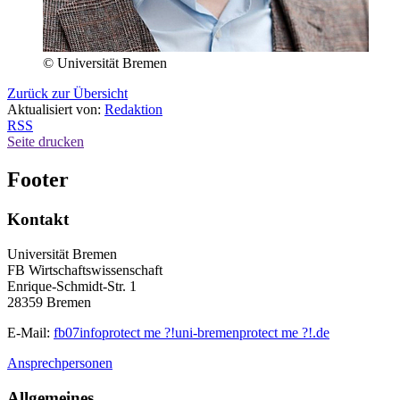
© Universität Bremen
Zurück zur Übersicht
Aktualisiert von:
Redaktion
RSS
Seite drucken
Footer
Kontakt
Universität Bremen
FB Wirtschaftswissenschaft
Enrique-Schmidt-Str. 1
28359 Bremen
E-Mail:
fb07info
protect me ?!
uni-bremen
protect me ?!
.de
Ansprechpersonen
Allgemeines