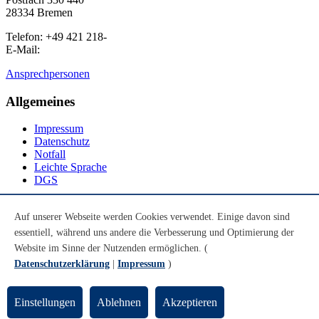
28334 Bremen
Telefon: +49 421 218-
E-Mail:
Ansprechpersonen
Allgemeines
Impressum
Datenschutz
Notfall
Leichte Sprache
DGS
Social Media
Auf unserer Webseite werden Cookies verwendet. Einige davon sind
essentiell, während uns andere die Verbesserung und Optimierung der
Youtube
Instagram
Website im Sinne der Nutzenden ermöglichen. (
LinkedIn
Datenschutzerklärung
|
Impressum
)
Mastodon
© Universität Bremen 2026
Einstellungen
Ablehnen
Akzeptieren
Zum Seitenende springen
Zum Seitenanfang springen