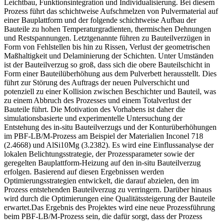
Leichtbau, Funktionsintegration und Individualisierung. Bei diesem
Prozess führt das schichtweise Aufschmelzen von Pulvermaterial auf
einer Bauplattform und der folgende schichtweise Aufbau der
Bauteile zu hohen Temperaturgradienten, thermischen Dehnungen
und Restspannungen. Letztgenannte führen zu Bauteilverzügen in
Form von Fehlstellen bis hin zu Rissen, Verlust der geometrischen
Maßhaltigkeit und Delaminierung der Schichten. Unter Umständen
ist der Bauteilverzug so groß, dass sich die obere Bauteilschicht in
Form einer Bauteilüberhöhung aus dem Pulverbett herausstellt. Dies
führt zur Störung des Auftrags der neuen Pulverschicht und
potenziell zu einer Kollision zwischen Beschichter und Bauteil, was
zu einem Abbruch des Prozesses und einem Totalverlust der
Bauteile führt. Die Motivation des Vorhabens ist daher die
simulationsbasierte und experimentelle Untersuchung der
Entstehung des in-situ Bauteilverzugs und der Konturüberhöhungen
im PBF-LB/M-Prozess am Beispiel der Materialien Inconel 718
(2.4668) und AlSi10Mg (3.2382). Es wird eine Einflussanalyse der
lokalen Belichtungsstrategie, der Prozessparameter sowie der
geregelten Bauplattform-Heizung auf den in-situ Bauteilverzug
erfolgen. Basierend auf diesen Ergebnissen werden
Optimierungsstrategien entwickelt, die darauf abzielen, den im
Prozess entstehenden Bauteilverzug zu verringern. Darüber hinaus
wird durch die Optimierungen eine Qualitätssteigerung der Bauteile
erwartet.Das Ergebnis des Projektes wird eine neue Prozessführung
beim PBF-LB/M-Prozess sein, die dafür sorgt, dass der Prozess