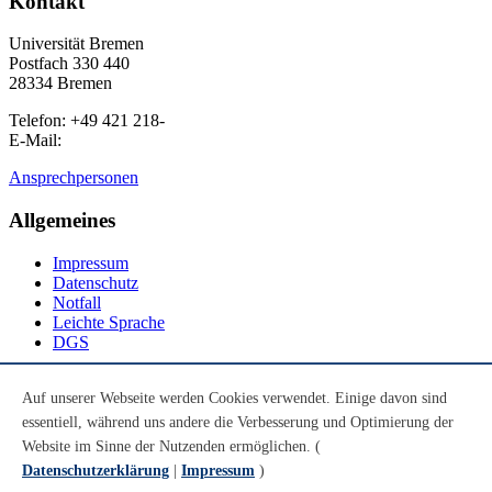
Kontakt
Universität Bremen
Postfach 330 440
28334 Bremen
Telefon: +49 421 218-
E-Mail:
Ansprechpersonen
Allgemeines
Impressum
Datenschutz
Notfall
Leichte Sprache
DGS
Social Media
Auf unserer Webseite werden Cookies verwendet. Einige davon sind
essentiell, während uns andere die Verbesserung und Optimierung der
Youtube
Instagram
Website im Sinne der Nutzenden ermöglichen. (
LinkedIn
Datenschutzerklärung
|
Impressum
)
Mastodon